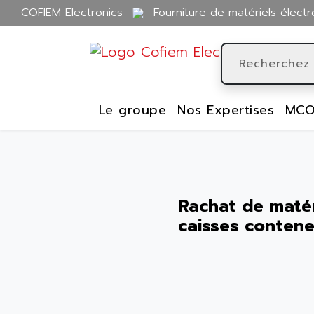
COFIEM Electronics
Fourniture de matériels électr
Le groupe
Nos Expertises
MCO
Rachat de matéri
caisses contene