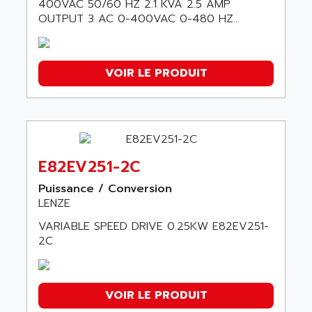
NA
400VAC 50/60 HZ 2.1 KVA 2.5 AMP
8100A
OUTPUT 3 AC 0-400VAC 0-480 HZ...
9400-SERIES
Moteur
MCS
VOIR LE PRODUIT
SERVO DRIVES 9400
9400 SERVO DRIVES
8400 SERIES
8250 SERIES
E82EV251-2C
DRIVE PLC
Puissance / Conversion
MCA
LENZE
I700
VARIABLE SPEED DRIVE 0.25KW E82EV251-
EVD
2C
8400 SERIE
ECS SERVO SYSTEM
SIMPLATRON
VOIR LE PRODUIT