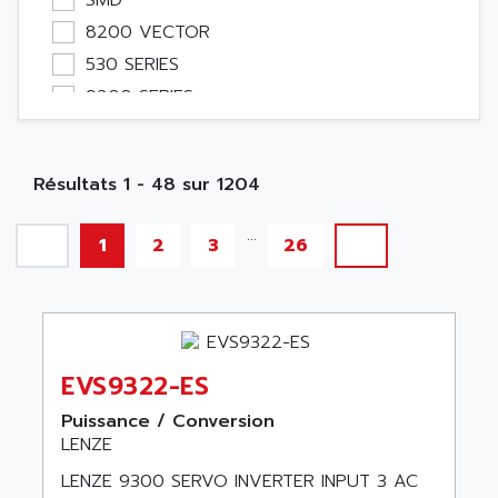
SMD
Etude
8200 VECTOR
Software
530 SERIES
Variateur
9200 SERIES
Actif
9210 SERIE
Affichage
8600
Consommable
Résultats 1 - 48 sur 1204
8600 SERIE
Electromecanique / Energie
8200 SERIES
...
Optoélectronique
1
2
3
26
SERIE 9200
Passif
VECTOR DRIVE
Bureau
EVF
Emballage
9220 SERIE
Informatique
EVS9322-ES
8400 STATELINE
Pc
9400 SERIES
Puissance / Conversion
Outillage
LENZE
9300 SERVO
Robot
LENZE 9300 SERVO INVERTER INPUT 3 AC
9220