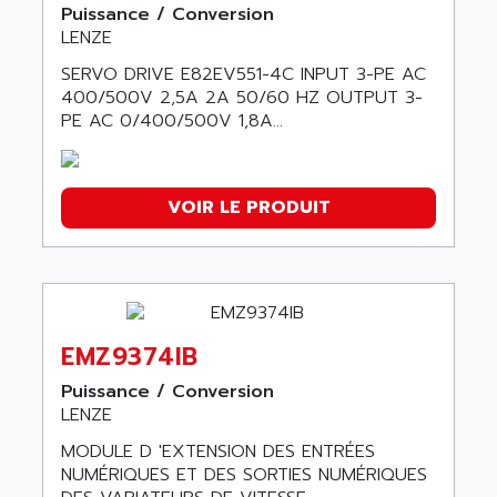
Puissance / Conversion
ESV
LENZE
STATELINE
SERVO DRIVE E82EV551-4C INPUT 3-PE AC
I550 SERIES
400/500V 2,5A 2A 50/60 HZ OUTPUT 3-
I950
PE AC 0/400/500V 1,8A...
9300 series
I510 SERIE
VOIR LE PRODUIT
L-FORCE CONTROLS
VECTOR 8200
8200 SERIES VECTOR
P300
HIGHLINE SERVO DRIVE
EMZ9374IB
8100
Puissance / Conversion
3221C
LENZE
MODULE D 'EXTENSION DES ENTRÉES
NUMÉRIQUES ET DES SORTIES NUMÉRIQUES