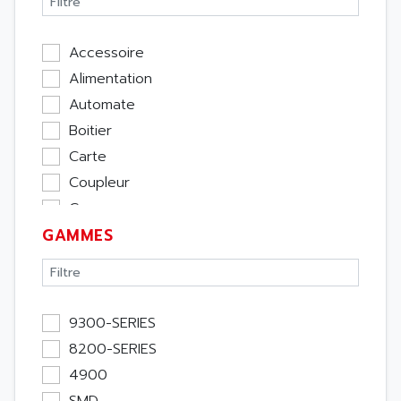
Accessoire
Alimentation
Automate
Boitier
Carte
Coupleur
Cpu
GAMMES
Ecran
Entrée / Sortie
Memoire
Module Métier
9300-SERIES
Moteur
8200-SERIES
Pupitre Opérateur
4900
Rack