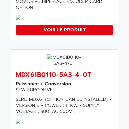
MOVIDRIVE HIPERFACE ENCODER CARD
MOVIFIT
NA
OPTION.
MOVITRAC MC
MC07B
MOVISAFE
VOIR LE PRODUIT
DOP
MOVIAXIS
MOVITRAC
MOVIGEAR
MOVINOT
MDX61B0110-5A3-4-0T
MOVITRAC LTE-B
Puissance / Conversion
MCL
SEW EURODRIVE
MOVIDRIVE B
SERIE MDX61 (OPTION CAN BE INSTALLED) -
MDD
VERSION B - POWER : 11 KW - SUPPLY
CMP40S
VOLTAGE : 380…AC 500V ...
CPM40M
MOVI-PLC