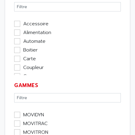
Accessoire
Alimentation
Automate
Boitier
Carte
Coupleur
Cpu
GAMMES
Ecran
Entrée / Sortie
Memoire
Module Métier
MOVIDYN
Moteur
MOVITRAC
Pupitre Opérateur
MOVITRON