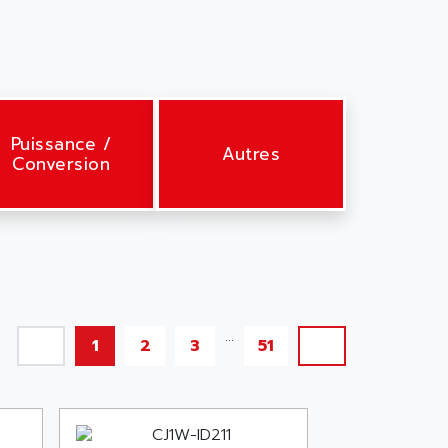
Puissance /
Autres
Conversion
...
1
2
3
51