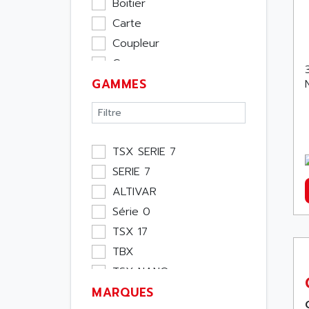
Boitier
Carte
Coupleur
Cpu
GAMMES
Ecran
Entrée / Sortie
Memoire
Module Métier
TSX SERIE 7
Moteur
SERIE 7
Pupitre Opérateur
ALTIVAR
Rack
Série 0
Etude
TSX 17
Software
TBX
Variateur
TSX NANO
Actif
MARQUES
TSX PREMIUM
Affichage