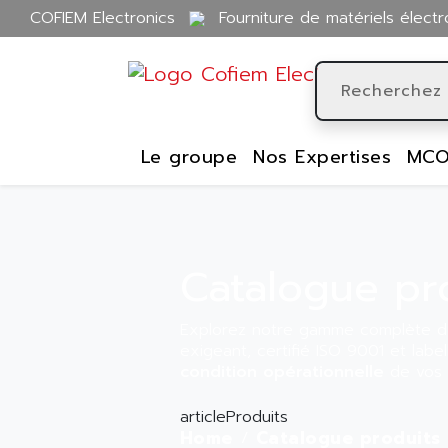
COFIEM Electronics
Fourniture de matériels électr
Le groupe
Nos Expertises
MCO
Catalogue pr
Explorez notre gamme complète d’
exigeant, certifié ISO 9001 et labe
condition opérationnelle
de vos i
articleProduits
Home
Catalogue produits