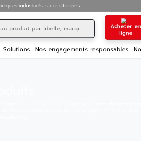
oniques industriels reconditionnés
Acheter e
ligne
 Solutions
Nos engagements responsables
No
oduits
équipements électroniques industriels
reconditionnés en
llisé RecQ. Chaque produit est testé, garanti 2 ans et prêt
nstallations.