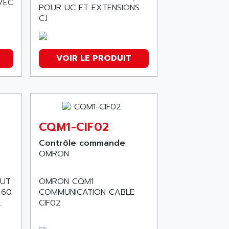
AVEC
POUR UC ET EXTENSIONS
CJ
VOIR LE PRODUIT
CQM1-CIF02
Contrôle commande
OMRON
PUT
OMRON CQM1
 60
COMMUNICATION CABLE
.
CIF02