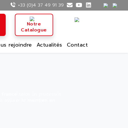
+33 (0)4 37 49 91 39
n
Notre
Catalogue
us rejoindre
Actualités
Contact
 France
selon un processus
 à assurer le
maintien en