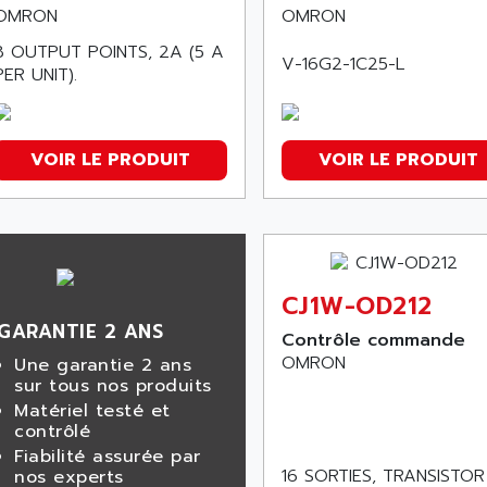
OMRON
OMRON
8 OUTPUT POINTS, 2A (5 A
V-16G2-1C25-L
PER UNIT).
VOIR LE PRODUIT
VOIR LE PRODUIT
CJ1W-OD212
GARANTIE 2 ANS
Contrôle commande
OMRON
Une garantie 2 ans
sur tous nos produits
Matériel testé et
contrôlé
Fiabilité assurée par
16 SORTIES, TRANSISTOR
nos experts