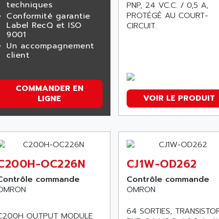
techniques
PNP, 24 VC.C. / 0,5 A,
PROTÉGÉ AU COURT-
Conformité garantie
Label RecQ et ISO
CIRCUIT.
9001
Un accompagnement
client
COMMANDER EN
VOIR LE PRODUIT
LIGNE
C200H-OC226N
CJ1W-OD262
Contrôle commande
Contrôle commande
OMRON
OMRON
64 SORTIES, TRANSISTO
C200H OUTPUT MODULE