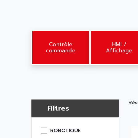
Contrôle
HMI /
commande
Affichage
Rés
Filtres
ROBOTIQUE