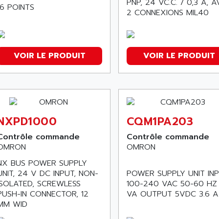
PNP, 24 VC.C. / 0,3 A, 
16 POINTS
2 CONNEXIONS MIL40
VOIR LE PRODUIT
VOIR LE PRODUIT
NXPD1000
CQM1PA203
Contrôle commande
Contrôle commande
OMRON
OMRON
NX BUS POWER SUPPLY
UNIT, 24 V DC INPUT, NON-
POWER SUPPLY UNIT IN
ISOLATED, SCREWLESS
100-240 VAC 50-60 HZ
PUSH-IN CONNECTOR, 12
VA OUTPUT 5VDC 3.6 A
MM WID