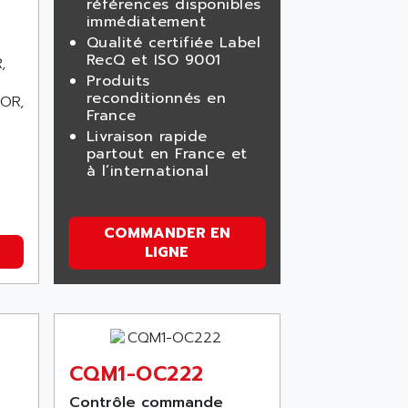
références disponibles
immédiatement
Qualité certifiée Label
RecQ et ISO 9001
,
Produits
reconditionnés en
OR,
France
Livraison rapide
partout en France et
à l’international
COMMANDER EN
LIGNE
CQM1-OC222
Contrôle commande