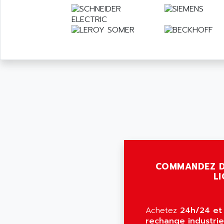
COMMANDEZ D
LI
Achetez
24h/24 et 
rechange industrie