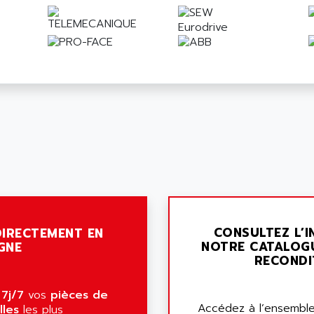
CONSULTEZ L’I
IRECTEMENT EN
NOTRE CATALOG
GNE
RECONDI
7j/7
vos
pièces de
Accédez à l’ensemble
lles
les plus