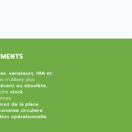
EMENTS
tes
,
variateurs
,
HMI et
 n’utilisez plus.
récent ou obsolète
,
notre
stock
nces.
érez de la place
,
conomie circulaire
tion opérationnelle