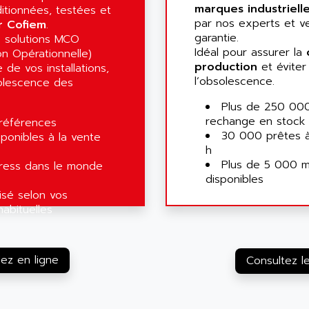
marques industriell
itionnées, testées et
par nos experts et v
r Cofiem
.
garantie.
 solutions MCO
Idéal pour assurer la
on Opérationnelle)
production
et éviter 
 de vos installations,
l’obsolescence.
olescence des
Plus de 250 00
rechange en stock
 références
30 000 prêtes 
ponibles à la vente
h
Plus de 5 000 ma
ress dans le monde
disponibles
isé selon vos
habituelles
z en ligne
Consultez l