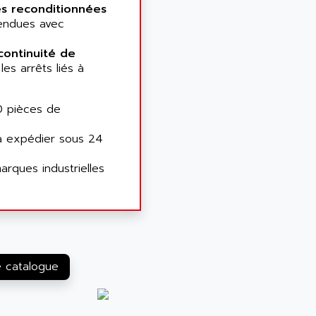
es reconditionnées
endues avec
continuité de
les arrêts liés à
0 pièces de
à expédier sous 24
rques industrielles
e catalogue