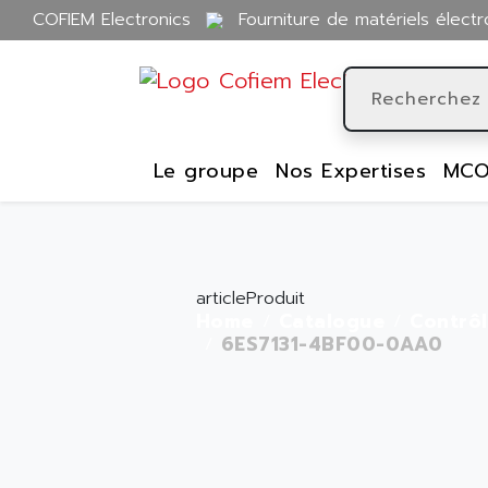
COFIEM Electronics
Fourniture de matériels électr
Le groupe
Nos Expertises
MCO
articleProduit
Home
Catalogue
Contrô
6ES7131-4BF00-0AA0