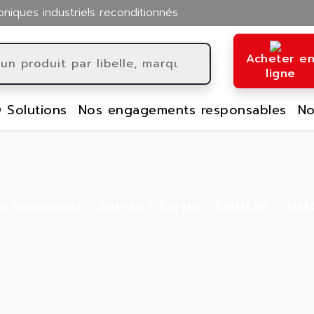
oniques industriels reconditionnés
Acheter e
ligne
 Solutions
Nos engagements responsables
No
le commande
Entrée / Sortie
SIEMENS
SIM