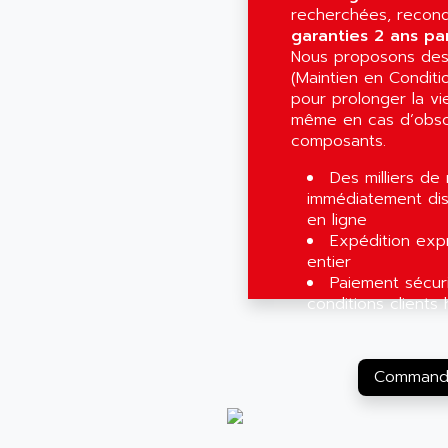
recherchées, recond
garanties 2 ans pa
Nous proposons des
(Maintien en Conditi
pour prolonger la vie
même en cas d’obs
composants.
Des milliers de
immédiatement dis
en ligne
Expédition exp
entier
Paiement sécur
conditions clients 
Commande