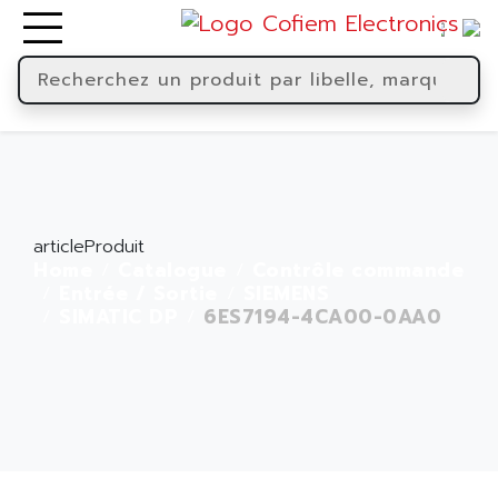
articleProduit
Home
Catalogue
Contrôle commande
Entrée / Sortie
SIEMENS
SIMATIC DP
6ES7194-4CA00-0AA0