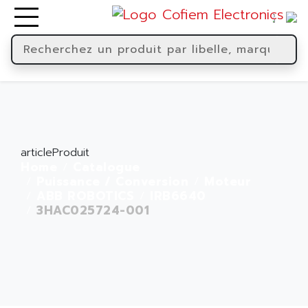
articleProduit
Home
Catalogue
Puissance / Conversion
Moteur
ABB ROBOTICS
IRB6640
3HAC025724-001