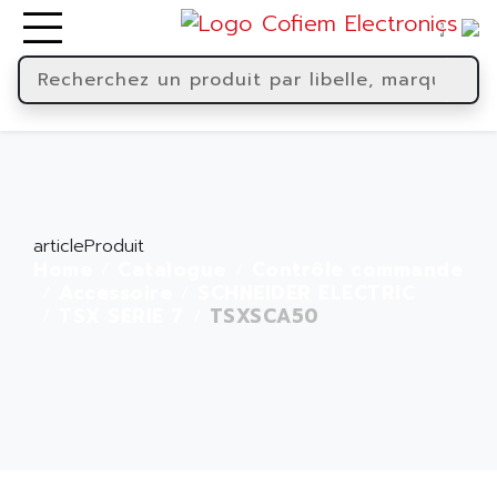
articleProduit
Home
Catalogue
Contrôle commande
Accessoire
SCHNEIDER ELECTRIC
TSX SERIE 7
TSXSCA50