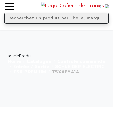
articleProduit
Home
Catalogue
Contrôle commande
Entrée / Sortie
SCHNEIDER ELECTRIC
TSX PREMIUM
TSXAEY414