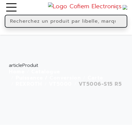
articleProduit
Home
Catalogue
Puissance / Conversion
Carte
REXROTH
VT5000
VT5006-S15 R5