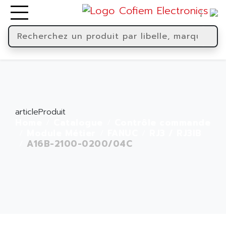
articleProduit
Home
Catalogue
Contrôle commande
Module Métier
FANUC
RJ3 / RJ3IB
A16B-2100-0200/04C