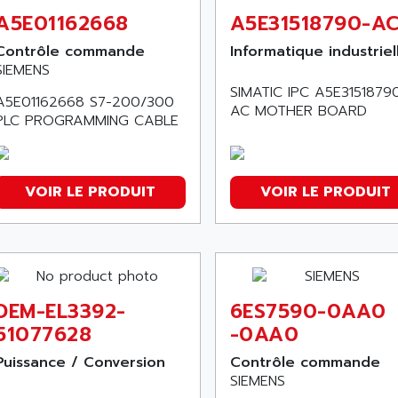
A5E01162668
A5E31518790-A
Contrôle commande
Informatique industriel
SIEMENS
SIMATIC IPC A5E3151879
A5E01162668 S7-200/300
AC MOTHER BOARD
PLC PROGRAMMING CABLE
VOIR LE PRODUIT
VOIR LE PRODUIT
DEM-EL3392-
6ES7590-0AA0
51077628
-0AA0
Puissance / Conversion
Contrôle commande
SIEMENS