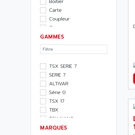
Boitier
Carte
Coupleur
Cpu
GAMMES
Ecran
Entrée / Sortie
Memoire
Module Métier
TSX SERIE 7
Moteur
SERIE 7
Pupitre Opérateur
ALTIVAR
Rack
Série 0
Etude
TSX 17
Software
TBX
Variateur
TSX NANO
Actif
MARQUES
TSX PREMIUM
Affichage