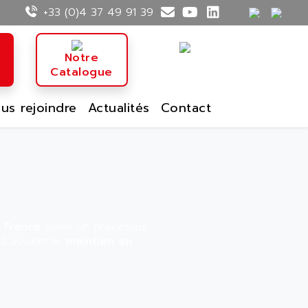
+33 (0)4 37 49 91 39
n
Notre
Catalogue
us rejoindre
Actualités
Contact
 France
selon un processus
 à assurer le
maintien en