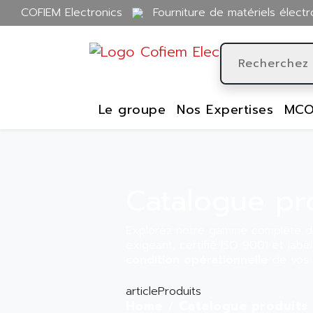
COFIEM Electronics
Fourniture de matériels électr
Le groupe
Nos Expertises
MCO
Catalogue pr
Explorez notre gamme complète d’
exigeant, certifié ISO 9001 et labe
condition opérationnelle
de vos i
articleProduits
Home
Catalogue produits