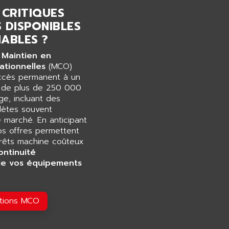
 CRITIQUES
 DISPONIBLES
ABLES ?
 Maintien en
ationnelles
(MCO)
accès permanent à un
e de plus de 250 000
e, incluant des
ètes souvent
e marché. En anticipant
os offres permettent
rrêts machine coûteux
ontinuité
de vos équipements
utions MCO