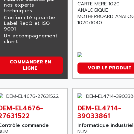
CARTE MERE 1020
nos experts
ANALOGIQUE
techniques
MOTHERBOARD ANALO
Conformité garantie
1020/1040
Label RecQ et ISO
9001
Un accompagnement
client
COMMANDER EN
VOIR LE PRODUIT
LIGNE
DEM-EL4676-
DEM-EL4714-
27631522
39033861
Contrôle commande
Informatique industriel
NUM
NUM