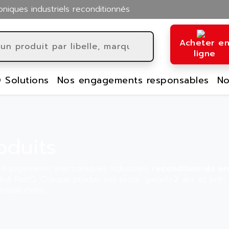
oniques industriels reconditionnés
Acheter e
ligne
 Solutions
Nos engagements responsables
No
oduits
équipements électroniques industriels
reconditionnés en
llisé RecQ. Chaque produit est testé, garanti 2 ans et prêt
nstallations.