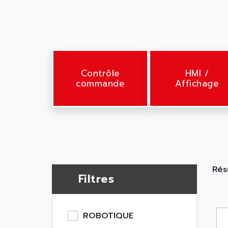
Contrôle
HMI /
commande
Affichage
Rés
Filtres
ROBOTIQUE