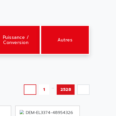
Puissance /
Autres
Conversion
...
1
2528