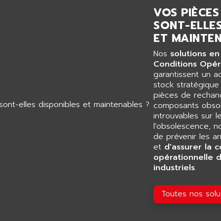
VOS PIÈCES
SONT-ELLES
ET MAINTEN
Nos
solutions en
Conditions Opér
garantissent un 
stock stratégiqu
pièces de rechang
composants obsol
introuvables sur l
l'obsolescence, n
de prévenir les a
et
d'assurer la c
opérationnelle 
industriels
.
Toutes nos sol