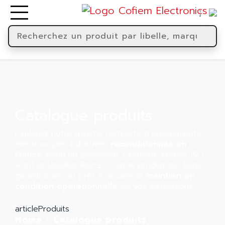
Catalogue produits
Explorez notre gamme complète d’équipements
électroniques industriels
reconditionnés en
France
selon un processus exigeant, certifié ISO
9001 et labellisé RecQ. Chaque produit est testé,
garanti 2 ans et prêt à assurer le
maintien en
condition opérationnelle
de vos installations.
articleProduits
Home
Catalogue produits