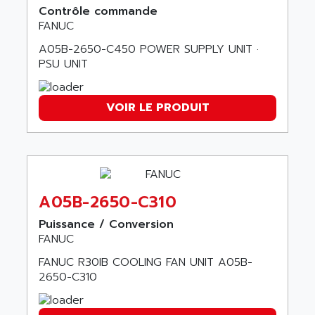
VT170
Contrôle commande
ALSPA
FANUC
MENTOR II
ALSTEF
A05B-2650-C450 POWER SUPPLY UNIT ·
EEA
ALSTHOM
PSU UNIT
CD1-K
ALSTHOM ATLANTIQUE
SIMATIC MONITOR PANEL
ALSTHOM PARVEX
VOIR LE PRODUIT
ACS
ALSTOM
LCD
ALTECH
SBS
ALTER
ABS
ALTIVAR
PS316
A05B-2650-C310
ALTRAC AG
RPX
ALTRONICS
Puissance / Conversion
PB100
FANUC
ALTRONIX
PB 300 / PB 600
FANUC R30IB COOLING FAN UNIT A05B-
ALUTRON
5000
2650-C310
ALX
SMC35
AMADA