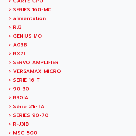
›
CARTE CPU
ANILAM
SMTBSI
›
SERIES 160-MC
ANIME
MP
›
alimentation
ANIOS
SIMATIC PC
›
RJ3
ANKAM
DPH
›
GENIUS I/O
ANKER
STATOVAR
›
A03B
ANRITSU
UCD
›
RX7I
ANS
SINUMERIK 820
›
SERVO AMPLIFIER
ANSALDO
SIMOREG K
›
VERSAMAX MICRO
ANSELL
ALIMENTATION
›
SERIE 16 T
ANSMANN
IRT
›
90-30
ANSYCO
DIGIPLAN
›
R30IA
ANTEC
TPD32
›
Série 21i-TA
ANTEK INSTRUMENTS
ZELIO
›
SERIES 90-70
ANUVA TECHNOLOGIES
SIMATIC S5-95F
›
R-J3IB
ANYBUS
NUM 1040
›
MSC-500
AOIP