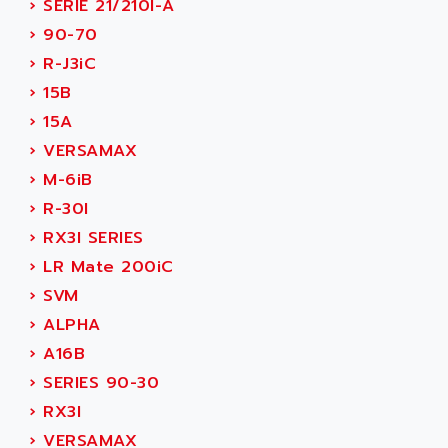
›
SERIE 21/210I-A
APPLIED MATERIALS
COMBIVERT F4
›
90-70
APPLIED ROBOTICS
SÉRIE 1000
›
R-J3iC
APRIL
AZM
›
15B
APRIMATIC
MDLL
›
15A
APS
PANELVIEW PLUS
›
VERSAMAX
APT
PANEL VIEW 550
›
M-6iB
APTOR
SLC500
›
R-30I
APV
S4-S4C-S4C+
›
RX3I SERIES
APW
RPX10
›
LR Mate 200iC
AQUA SMART
E-ME-T
›
SVM
AQUAFINE
MICROLOGIX
›
ALPHA
AQUALYSE
PNOZ
›
A16B
AQUAMED
ROTOVAR
›
SERIES 90-30
AQUAMETRO
AS-I
›
RX3I
AQUASET
507
›
VERSAMAX
ARAG