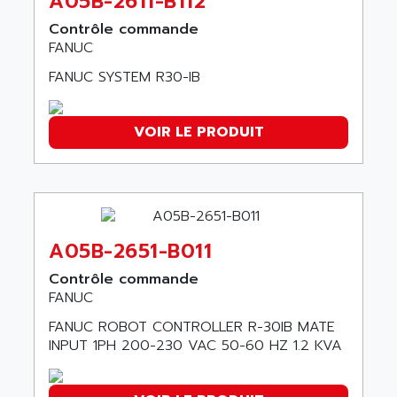
A05B-2611-B112
ADANI PSC
KDA
Contrôle commande
ADAPTATER
FANUC
KDS
ADAPTATIVE
TDA
FANUC SYSTEM R30-IB
ADAPTEC
BUM
ADAPTORR
BUS
VOIR LE PRODUIT
ADAS
DIAX 04
ADC AUTOMATICA
DIAX 4
ADDA
cms3
ADDER
CMS
ADDI DATA
A05B-2651-B011
PARVEX
ADEL SYSTEM
Contrôle commande
AMS
ADEPT
FANUC
R6TXB
ADEPT TECHNOLOGY
FANUC ROBOT CONTROLLER R-30IB MATE
MOVIDYN
ADES
INPUT 1PH 200-230 VAC 50-60 HZ 1.2 KVA
MOVITRAC
ADETEC
LEXIUM
ADISCOM