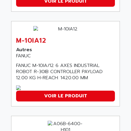
VOIR LE PRODUIT
SERVVODYN
ADITEC
SERVODYN
ADL
SE50
ADL EUROTECH
LTD12
ADLEE POWERTRONIC
MDLA
M-10IA12
ADLINK
MDLS
Autres
ADLINK TECHNOLOGY
ACMD2
FANUC
ADM ELECTRONIC
ACM
FANUC M-10IA/12 6 AXES INDUSTRIAL
ADMV
ROBOT R-30IB CONTROLLER PAYLOAD
PLS514
ADN
12.00 KG H-REACH: 1420.00 MM
PLS510
ADN PESAGE
PLS508
ADTECH POWER INC
VOIR LE PRODUIT
SERVOSTAR
ADV
AC FEED MOTOR
ADVANCE
SIMODRIVE 611
ADVANCE HIVOLT
TSX MOMENTUM
ADVANCE TAPES