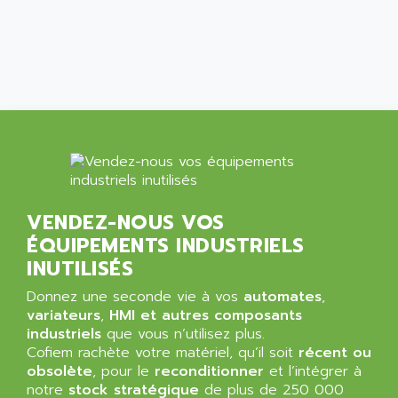
BUM 60
ASERTI ELECTRONIC
APP
ASG
REOVIB
ASGS
TESYS K
ASIAITALIA
MULTI DIGITAL
ASKCO
UNIDRIVE SP
ASKCO UPS
SDC
ASL
BUH
ASM
VENDEZ-NOUS VOS
DSQC
ASOUND
ÉQUIPEMENTS INDUSTRIELS
PILOT PANEL
ASP AUTOMATIONSTECHNIK
INUTILISÉS
SERIE 90 MICRO
ASROCK
Donnez une seconde vie à vos
automates
,
SIMATIC BOX PC 620
ASSELIN
variateurs
,
HMI et autres composants
PROVIT 2000
industriels
que vous n’utilisez plus.
ASSEMTECH
POSITEC
Cofiem rachète votre matériel, qu’il soit
récent ou
ASSMANN WSW
obsolète
, pour le
reconditionner
et l’intégrer à
SDCC
ASSY
notre
stock stratégique
de plus de 250 000