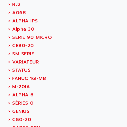
C50
›
RJ2
AMTE
SMARTDRIVE VF1000
›
A06B
AMX
NUMECOR
›
ALPHA IPS
ANAHEIM AUTOMATION
MINICOR
›
Alpha 30
ANALOG
631
›
SERIE 90 MICRO
ANALOG DEVICES
DBS
›
CE80-20
ANALOGIC
CQM1H
›
SM SERIE
ANALOX
ESG
›
VARIATEUR
ANATEL
TP27
›
STATUS
ANCA
MOVIDRIVE
›
FANUC 16I-MB
ANCAR
MDS
›
M-20IA
ANDERS ELECTRONICS
COMBIVERT
›
ALPHA 6
ANDERSON POWER PRODUCTS
COMBIVERT S4
›
SÉRIES 0
ANDERSON-NEGELE
VSF
›
GENIUS
ANDRON
TI-305
›
C80-20
ANELEC
DIAS