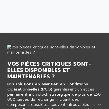
PANELVIEW 1200
ARBO
MDLQ
ARBOR
GP2000 Series
ARBURG
TSX17
ARC MACHINES
1060
ARC MODENA
VECTOR DRIVE
ARCEL
ALPHA
ARCNET
SM SERIE
ARCOL
SIMATIC S7-200
ARCOLECTRIC
VOS PIÈCES CRITIQUES SONT-
MODICON QUANTUM
ARCOTRONICS
ELLES DISPONIBLES ET
GENIUS
MAINTENABLES ?
ARCTIC COOLING
A SERIES
ARDAMEL LHOMARGY
Nos
solutions en Maintien en Conditions
MDLU
Opérationnelles
(MCO) garantissent un accès
ARDATEM
UAC
permanent à un stock stratégique de plus de 250
ARDETEM
000 pièces de rechange, incluant des
LQ SERIE
ARDUCAM
composants obsolètes souvent introuvables sur le
530 SERIES