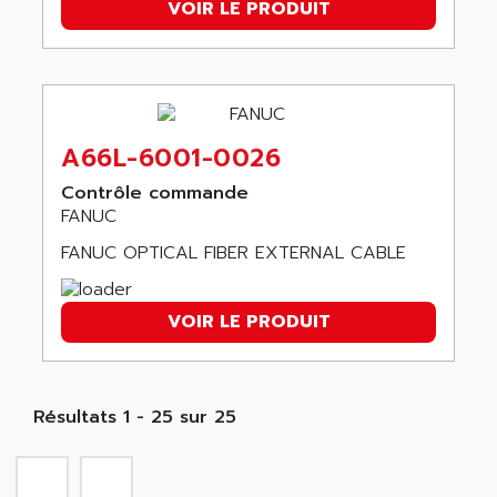
SCALANCE
VOIR LE PRODUIT
AMAN
SMC40
AMAREX
SCM50
AMAT
BKD
AMBERSIL
A16B
AMBRESIL
A66L-6001-0026
MIDIMASTER VECTOR
AMC
Contrôle commande
MIDIMASTER
AMD
FANUC
SMC200
AMDV
FANUC OPTICAL FIBER EXTERNAL CABLE
ADVANTYS TELEFAST
AMERICAN DYNAMICS
TELEFAST ABE7
AMERICAN MEGATRENDS
VOIR LE PRODUIT
750
AMERICAN MICROSEMICONDUCTOR
AT
AMERICAN MICROSEMICONDUCTOR INC
AB2
AMERICAN SIGMA
Résultats 1 - 25 sur 25
TC2000
AMERICAN STD INC
MOVITRON
AMERSHAM
SMC100