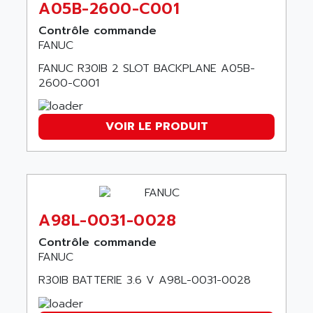
A05B-2600-C001
NT3
ALLEN BRADLEY
CYBER 4000
Contrôle commande
ALLEN CODIERGERATE GMBH
FANUC
RPX30
ALLEN CODING SYSTEMS
FANUC R30IB 2 SLOT BACKPLANE A05B-
SINUMERIK 820/
ALLEN SYSTEMS
2600-C001
LOGO
ALLIANCE INSTRUMENTS
SIMATIC MULTIPANEL
ALLIANCE MEMORY
VOIR LE PRODUIT
CL200
ALLIED TELESIS
DIGIVEX
ALLIED TELESYN
PWE
ALLIED VISION
CL300
ALLIGATOR
SIMOVERT MASTERDRIVES
A98L-0031-0028
ALLISON
C100
ALLISON TRANSMISSION
Contrôle commande
OP35
FANUC
ALM
SIMATIC TP
ALMA
R30IB BATTERIE 3.6 V A98L-0031-0028
BT
ALMCO KLEENTEC
PANEL PLUS 600