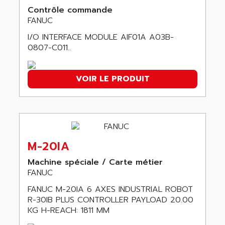
ACI ALPHANUMERIQUE
Contrôle commande
SMC500
ACIM JOUANIN
FANUC
SMC200 / 500
ACINDUCTO
I/O INTERFACE MODULE AIF01A A03B-
PLC-5
0807-C011..
ACKSYS
NC
ACMA
SYSMAC
ACOBAL
VOIR LE PRODUIT
SERVO MOTOR
ACOMEL
PERMANENT MAGNET MOTOR
ACOOL
BPH
ACOPIAN
MASAP
ACOPOS
BSM SERIE
M-20IA
ACQUIDUC
SIMODRIVE 210
Machine spéciale / Carte métier
ACROMAG
FANUC
SIMODRIVE 610
ACS
SIMODRIVE 650
FANUC M-20IA 6 AXES INDUSTRIAL ROBOT
ACS MOTION CONTROL
R-30IB PLUS CONTROLLER PAYLOAD 20.00
SIMOREG
ACT KERN
KG H-REACH: 1811 MM
SINUMERIK 800
ACTIA