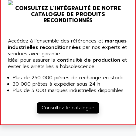
SIMOTICS S
ARTLII
CONSULTEZ L’INTÉGRALITÉ DE NOTRE
Kinetix 6000
ARX
CATALOGUE DE PRODUITS
MELSEC
RECONDITIONNÉS
AS INFO
ADVANTYS STB
ASAHI
ND
ASAHI ENGINEERING
Accédez à l’ensemble des références et
marques
SIMOVERT P
industrielles reconditionnées
par nos experts et
ASANTE
RTS
vendues avec garantie.
ASC
Idéal pour assurer la
continuité de production
et
VPC
ASCII
éviter les arrêts liés à l’obsolescence.
XBLC
ASCO
Plus de 250 000 pièces de rechange en stock
2500M
ASCOM
30 000 prêtes à expédier sous 24 h
2500
Plus de 5 000 marques industrielles disponibles
ASCON
HARMONY XVBC
ASE ENERGY
ACS600
Consultez le catalogue
ASEA
PG
ASECOS
SINAMICS
ASEDO
TI 500
ASEM