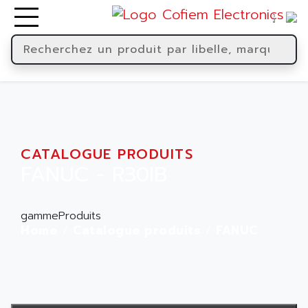
CATALOGUE PRODUITS
FANUC - R30IB
gammeProduits
Home
Catalogue produits
FANUC