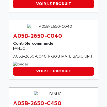
ALPES DEIS
VOIR LE PRODUIT
PSS
ALPES TECNOLOGIE
DIGIFAS
ALPHA
TC1028
ALPHA GETRIEBEBAU
MICROCOR
ALPHA LAVAL
DIXIT
A05B-2650-C040
ALPHA SOLWAY
PYRAMID
Contrôle commande
ALPHA VUOTO
ADMIRAL
FANUC
ALPHA WIRE
S3C
A05B-2650-C040 R-30IB MATE BASIC UNIT
ALPHAGEAR
4900
ALPHEE
MV1000
VOIR LE PRODUIT
ALPINE
650 SERIE
ALPS
ALPHA SVM
ALPSITEC
FRENIC
ALR
RAC
ALRITMA M
A05B-2650-C450
PUSH BUTTON PANEL
ALRO