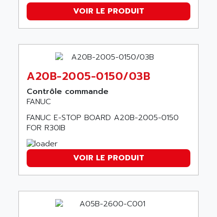
ALCATEL-LUCENT
VOIR LE PRODUIT
8200-SERIES
ALDES
SERIE 9000
ALES
SIMATIC ET200
ALFA PROGETTI
SERVOPACK
ALFA ROBOT
UNIDRIVE
ALFA ROMEO
A20B-2005-0150/03B
FMV
ALFAA
Contrôle commande
DIGIDRIVE SE
FANUC
ALFA-LAVAL
SIGMA II
ALFASISTEL
FANUC E-STOP BOARD A20B-2005-0150
VERITRON
FOR R30IB
ALFATRONIX
PANELVIEW
ALFONS HAAR
AXUMERIK
VOIR LE PRODUIT
ALICAT SCIENTIFIC
PROVIT
ALIZEA
GRADIPAK
ALL TERMINALS
SIMATIC MP
ALLEGRO MICROSYSTEMS
MINI MAESTRO
ALLEN