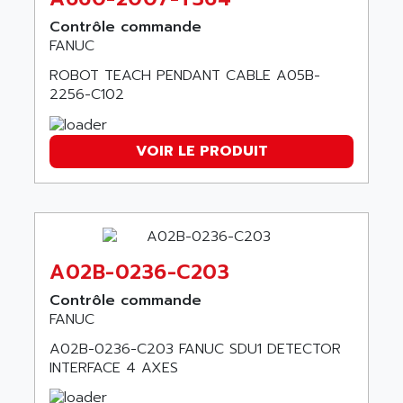
ARGOLUX AS
AIRWELL
Contrôle commande
TSX 21
AISA
FANUC
ALTISTART
AIXIA SYSTEMES
ROBOT TEACH PENDANT CABLE A05B-
TEXT DISPLAY
2256-C102
AJC BATTERY
SIMATIC S5 115U
AJHUA TECHNOLOGY
SINUMERIK 840
AJR DIFFUSION
VOIR LE PRODUIT
SMTBD1
AK ELECTRONIQUE
SMT
AKA
SMTB
AKER
SMT-BSI
AKIM AG
A02B-0236-C203
CPX37
AKKU
CE65
Contrôle commande
AKO
FANUC
ROD 426
ALACATEL
SINUMERIK 840C
A02B-0236-C203 FANUC SDU1 DETECTOR
ALARMCOM
INTERFACE 4 AXES
ATP
ALCATEL
9300-SERIES