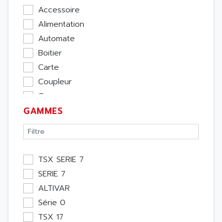
Accessoire
Alimentation
Automate
Boitier
Carte
Coupleur
Cpu
GAMMES
Ecran
Entrée / Sortie
Memoire
Module Métier
TSX SERIE 7
Moteur
SERIE 7
Pupitre Opérateur
ALTIVAR
Rack
Série 0
Etude
TSX 17