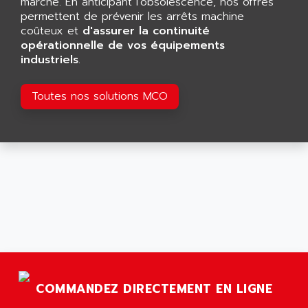
marché. En anticipant l'obsolescence, nos offres
ARDUINO
permettent de prévenir les arrêts machine
C170
AREVA
coûteux et
d'assurer la continuité
RESISTRON
opérationnelle de vos équipements
ARGUS
OP30/B
industriels
.
ARIA
DNC
ARIC
Toutes nos solutions MCO
UD7000
ARICO
PMC1000
ARIES
FLEX DRIVE
ARINC
CEPR
ARIS
FD-B SERIES
ARIS HERION
ACS550
ARISTO
MAESTRO
ARISTON
J2-SUPER SERIES
ARITECH
VFD
ARIZONA
TFS
ARL
COMMANDEZ DIRECTEMENT EN LIGNE
LFL
ARNATRONIC