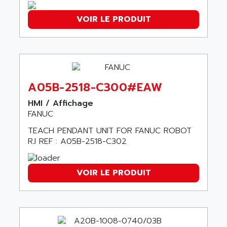
AEES
ALTIVAR 66
AEG
VOIR LE PRODUIT
MICROMASTER
AEG MODICON
SQUARE D
AEL CRYSTALS
SY/MAX
AEM
ADVANTYS
AEP
APRIL 3000
A05B-2518-C300#EAW
AERMEC
VT5000
HMI / Affichage
AERO - SHARP
VT3000
FANUC
AEROBAR
VT
TEACH PENDANT UNIT FOR FANUC ROBOT
AEROSEC INDUSTRIE
RJ REF : A05B-2518-C302
VSPA1
AEROTECH
FERROMATIK PMC 1000
AES
VT100
VOIR LE PRODUIT
AESYS
LCA
AEV
CNC ALPHA
AFAG
SMART TOUCH
AFDI