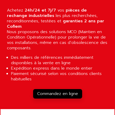
ALTIVAR 58
ARO
Achetez
24h/24 et 7j/7
vos
pièces de
KRC2
AROLIT-PLASTIC
rechange industrielles
les plus recherchées,
ABR7
reconditionnées, testées et
garanties 2 ans par
ARPEGE
VR1B
Cofiem
.
ARPS
Nous proposons des solutions MCO (Maintien en
MDLD
ARROW PNEUMATIC
Condition Opérationnelle) pour prolonger la vie de
MENTOR 2
vos installations, même en cas d’obsolescence des
ARSEFRAM
composants.
KRC1
ARSILICII
MULTICONTROL
Des milliers de références immédiatement
ARSOFT
disponibles à la vente en ligne
SYSDRIVE
ART
Expédition express dans le monde entier
ACI
ARTECHE
Paiement sécurisé selon vos conditions clients
ACOPOS
habituelles
ARTECHNIC
760
ARTESYN
TESYS
Commandez en ligne
ARTESYN EMBEDDED TECHNOLOGIES
BUG
ARTILA
SYNCHRONOUS SERVO MOTOR
ARTIS