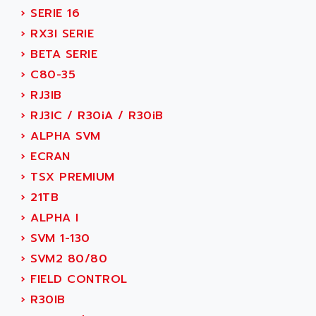
wyse
›
SERIE 16
AOR
DGN
›
RX3I SERIE
APACER
BULLETIN 160
›
BETA SERIE
APATOR
SIMATIC S5 101U
›
C80-35
APC
FX SERIE
›
RJ3IB
APE
VEA
›
RJ3IC / R30iA / R30iB
APELCO-CAREL
CONTROL LOGIX
›
ALPHA SVM
APELEC
VERSAMAX
›
ECRAN
APEM
MAGIC
›
TSX PREMIUM
APEX
POSMO
›
21TB
APLEX TECHNOLOGY
SIMATIC TI505
›
ALPHA I
APOTEKA
PMC 1000
›
SVM 1-130
APPA
ACS400
›
SVM2 80/80
APPARATEBAU HUNDSBACH
584S
›
FIELD CONTROL
APPLE
LEXIUM 15
›
R30IB
APPLICOM
SAFETY RELAY