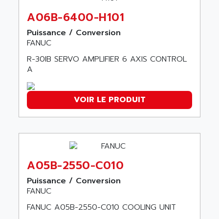
NUM 1060
ADVANCED ENERGY
A06B-6400-H101
NUM 760
ADVANCED MICRO DEVICES
NUM 750/760
Puissance / Conversion
ADVANCED MOTION CONTROLS
FANUC
NUM750
ADVANCED POWER TECHNOLOGY
NUM750 / NUM760
R-30IB SERVO AMPLIFIER 6 AXIS CONTROL
ADVANCED UV
A
NUM 750
ADVANTEC
ULTRA SERIES
ADVANTECH
VOIR LE PRODUIT
IPC
ADVANTYS FTM
INDUCTEL
ADWIN
C500
AE
C200H
AE&T
CQM1
AEC
A05B-2550-C010
R88
AECO
Puissance / Conversion
CQM1H
FANUC
AEE
RECTIVAR 4
AEEON
FANUC A05B-2550-C010 COOLING UNIT
ALTIVAR 16