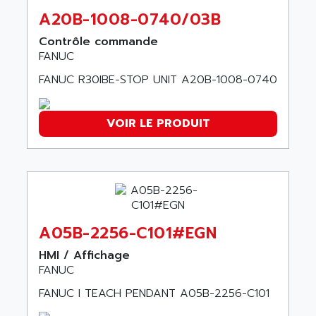
GP 70 SERIE
AFP PRODEL
A20B-1008-0740/03B
PROVIT 5000
AG ASSOCIATES
Contrôle commande
S4-S4C
AGASTAT
FANUC
SIAX
AGDE
FANUC R30IBE-STOP UNIT A20B-1008-0740
FESTO ELECTRONIC
AGE POWERBLOCK
PCS095
AGETEM
VOIR LE PRODUIT
TOUCHVIEW
AGI
REDIPANEL
AGIE
RJ2
AGILENT
MULTI-SERVO
AGILENT TECHNOLOGIES
PCS
AGILER
RECTIVAR
A05B-2256-C101#EGN
AGP
RECTIVAR 4 SERIE 641
HMI / Affichage
AGS
CONTROLLOGIX
FANUC
AGTATAC
plc5
FANUC I TEACH PENDANT A05B-2256-C101
AGTATEC AG
SLC 500