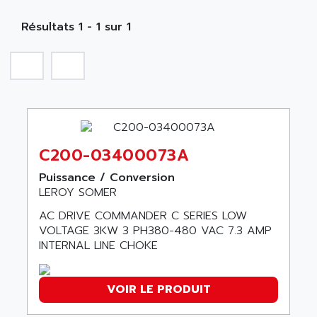
MOBY
A PUISSANCE 3
NA
SIMATIC S5-135/155U
Résultats 1 - 1 sur 1
A TECHNIQUES DAUTOMATISME
SIROTEC
A.E.E
SINUMERIK
A.P.I ELECTRONIQUE
SINUMERIK 3
A2V
SIMATIC S5-90U/-95U/-100U
AAEON
SIMATIC S5-95U
AAF
SIMATIC NET
C200-03400073A
AAN
SIMATIC S5-110
AAVID
Puissance / Conversion
SIMATIC S5-150U
LEROY SOMER
AB
SIMATIC S5-135
AC DRIVE COMMANDER C SERIES LOW
AB OSAI
SIMATIC DP
VOLTAGE 3KW 3 PH380-480 VAC 7.3 AMP
ABAC
INTERNAL LINE CHOKE
SIMATIC S7
ABASK
SITOP
ABB
VOIR LE PRODUIT
SIMATIC
ABB AS ROBOTIC
SIMATIC S7-400