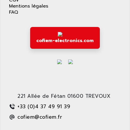
CGV
8200 VECTOR
AMRI-KSB
Mentions légales
GP2000 SERIE
FAQ
AMSAMOTION
C50
AMTE
SMARTDRIVE VF1000
AMX
NUMECOR
ANAHEIM AUTOMATION
cofiem-electronics.com
MINICOR
ANALOG
631
ANALOG DEVICES
DBS
ANALOGIC
CQM1H
ANALOX
ESG
ANATEL
TP27
ANCA
MOVIDRIVE
221 Allée de Fétan 01600 TREVOUX
ANCAR
MDS
ANDERS ELECTRONICS
+33 (0)4 37 49 91 39
COMBIVERT
ANDERSON POWER PRODUCTS
cofiem@cofiem.fr
COMBIVERT S4
ANDERSON-NEGELE
VSF