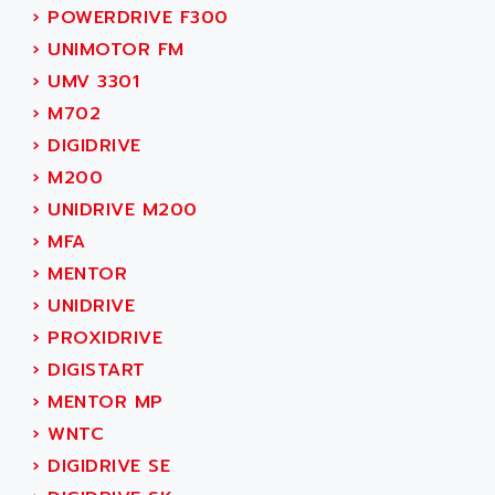
SMC 600
›
POWERDRIVE F300
AC
SMC50 / SMC600
›
UNIMOTOR FM
AC AUTOMATION
SMC 25 et SMC 35
›
UMV 3301
AC SMARTMOTION
SMC25 et SMC35
›
M702
ACARD
SMC25
›
DIGIDRIVE
ACB
SMC
›
M200
ACBEL
PB80
›
UNIDRIVE M200
ACCES
PB400
›
MFA
ACCESS
WS SERIES
›
MENTOR
ACCROSSER
PB200
›
UNIDRIVE
ACCU
TSX COMPACT
›
PROXIDRIVE
ACCUCELL
984 SERIE
›
DIGISTART
ACCU-SORT SYSTEMS
SIMODRIVE
›
MENTOR MP
ACCUTRONICS
TSX21
›
WNTC
ACDC
C350
›
DIGIDRIVE SE
ACEDIS
15N