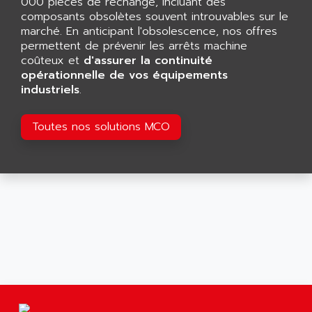
000 pièces de rechange, incluant des
MOVITRAC
composants obsolètes souvent introuvables sur le
ADETEC
LEXIUM
marché. En anticipant l'obsolescence, nos offres
ADISCOM
permettent de prévenir les arrêts machine
SERVVODYN
ADITEC
coûteux et
d'assurer la continuité
SERVODYN
opérationnelle de vos équipements
ADL
industriels
.
SE50
ADL EUROTECH
LTD12
ADLEE POWERTRONIC
Toutes nos solutions MCO
MDLA
ADLINK
MDLS
ADLINK TECHNOLOGY
ACMD2
ADM ELECTRONIC
ACM
ADMV
PLS514
ADN
PLS510
ADN PESAGE
PLS508
ADTECH POWER INC
SERVOSTAR
ADV
AC FEED MOTOR
ADVANCE