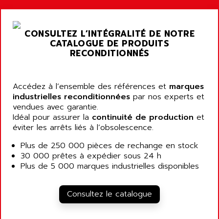
AEE
RECTIVAR 4
AEEON
ALTIVAR 16
AEES
CONSULTEZ L’INTÉGRALITÉ DE NOTRE
ALTIVAR 66
AEG
CATALOGUE DE PRODUITS
MICROMASTER
RECONDITIONNÉS
AEG MODICON
SQUARE D
AEL CRYSTALS
SY/MAX
AEM
Accédez à l’ensemble des références et
marques
ADVANTYS
industrielles reconditionnées
par nos experts et
AEP
vendues avec garantie.
APRIL 3000
AERMEC
Idéal pour assurer la
continuité de production
et
VT5000
éviter les arrêts liés à l’obsolescence.
AERO - SHARP
VT3000
AEROBAR
Plus de 250 000 pièces de rechange en stock
VT
30 000 prêtes à expédier sous 24 h
AEROSEC INDUSTRIE
VSPA1
Plus de 5 000 marques industrielles disponibles
AEROTECH
FERROMATIK PMC 1000
AES
VT100
Consultez le catalogue
AESYS
LCA
AEV