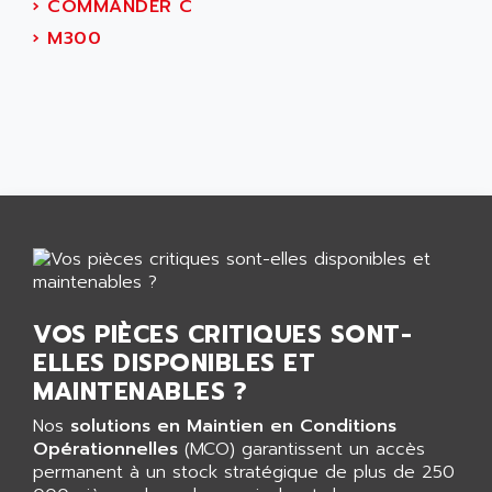
›
COMMANDER C
ADAMCZEWSKI
SERVO DRIVE
›
M300
ADAMEL
AC MAINSPINDLE
ADANI PSC
KDA
ADAPTATER
KDS
ADAPTATIVE
TDA
ADAPTEC
BUM
ADAPTORR
BUS
ADAS
DIAX 04
ADC AUTOMATICA
DIAX 4
ADDA
cms3
VOS PIÈCES CRITIQUES SONT-
ADDER
CMS
ELLES DISPONIBLES ET
ADDI DATA
PARVEX
MAINTENABLES ?
ADEL SYSTEM
AMS
ADEPT
Nos
solutions en Maintien en Conditions
R6TXB
Opérationnelles
(MCO) garantissent un accès
ADEPT TECHNOLOGY
permanent à un stock stratégique de plus de 250
MOVIDYN
ADES