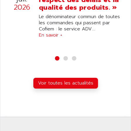
5000
ALX
2026
qualité des produits. »
SMC35
AMADA
Le dénominateur commun de toutes
SCALANCE
AMAN
les commandes qui passent par
SMC40
Cofiem : le service ADV....
AMAREX
SCM50
En savoir +
AMAT
BKD
AMBERSIL
A16B
AMBRESIL
MIDIMASTER VECTOR
AMC
MIDIMASTER
AMD
SMC200
AMDV
Voir toutes les actualités
ADVANTYS TELEFAST
AMERICAN DYNAMICS
TELEFAST ABE7
AMERICAN MEGATRENDS
750
AMERICAN MICROSEMICONDUCTOR
AT
AMERICAN MICROSEMICONDUCTOR INC
AB2
AMERICAN SIGMA
TC2000
AMERICAN STD INC