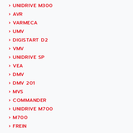
SIMOREG
›
UNIDRIVE M300
ACT KERN
SINUMERIK 800
›
AVR
ACTIA
SINUMERIK 810
›
VARMECA
ACTIOMTECH
PREMIUM
›
UMV
ACTION PAK
PREVENTA
›
DIGISTART D2
ACTIVA MULLER
TWIDO
›
VMV
ACTIVE HUB
NANO
›
UNIDRIVE SP
ACTIVIB
PCMCIA CARD
›
VEA
ACTRONIC
TFTX
›
DMV
ACU-RITE
SIMATIC S7-300
›
DMV 201
ACU-TIME
TDM
›
MVS
ACX ADAP TORR
DIAX 2
›
COMMANDER
ADA
TVM
›
UNIDRIVE M700
ADAC
KDV
›
M700
ADAFRUIT
KVR
›
FREIN
ADAM
TVD