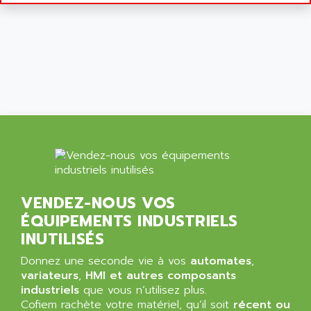
CNC ALPHA
AFAG
SMART TOUCH
AFDI
GP 70 SERIE
AFP PRODEL
PROVIT 5000
AG ASSOCIATES
S4-S4C
AGASTAT
SIAX
AGDE
FESTO ELECTRONIC
AGE POWERBLOCK
PCS095
AGETEM
TOUCHVIEW
AGI
REDIPANEL
AGIE
VENDEZ-NOUS VOS
RJ2
AGILENT
ÉQUIPEMENTS INDUSTRIELS
MULTI-SERVO
AGILENT TECHNOLOGIES
INUTILISÉS
PCS
AGILER
Donnez une seconde vie à vos
automates
,
RECTIVAR
AGP
variateurs
,
HMI et autres composants
RECTIVAR 4 SERIE 641
industriels
que vous n’utilisez plus.
AGS
Cofiem rachète votre matériel, qu’il soit
CONTROLLOGIX
récent ou