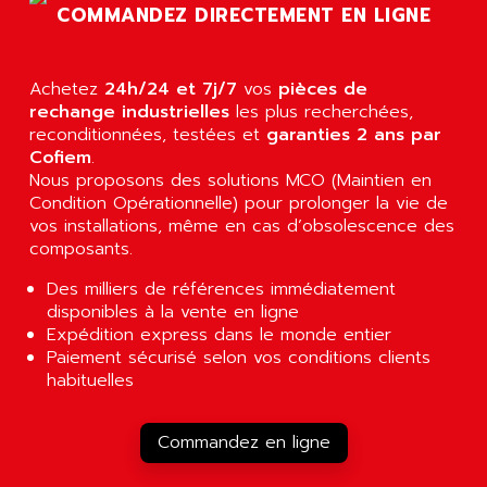
SIMODRIVE 611
COMMANDEZ DIRECTEMENT EN LIGNE
ADVANCE HIVOLT
TSX MOMENTUM
ADVANCE TAPES
NUM 1060
ADVANCED ENERGY
Achetez
24h/24 et 7j/7
vos
pièces de
NUM 760
ADVANCED MICRO DEVICES
rechange industrielles
les plus recherchées,
NUM 750/760
reconditionnées, testées et
garanties 2 ans par
ADVANCED MOTION CONTROLS
Cofiem
.
NUM750
ADVANCED POWER TECHNOLOGY
Nous proposons des solutions MCO (Maintien en
NUM750 / NUM760
Condition Opérationnelle) pour prolonger la vie de
ADVANCED UV
NUM 750
vos installations, même en cas d’obsolescence des
ADVANTEC
composants.
ULTRA SERIES
ADVANTECH
IPC
Des milliers de références immédiatement
ADVANTYS FTM
disponibles à la vente en ligne
INDUCTEL
ADWIN
Expédition express dans le monde entier
C500
Paiement sécurisé selon vos conditions clients
AE
C200H
habituelles
AE&T
CQM1
AEC
R88
Commandez en ligne
AECO
CQM1H