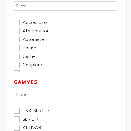
Accessoire
Alimentation
Automate
Boitier
Carte
Coupleur
Cpu
GAMMES
Ecran
Entrée / Sortie
Memoire
Module Métier
TSX SERIE 7
Moteur
SERIE 7
Pupitre Opérateur
ALTIVAR