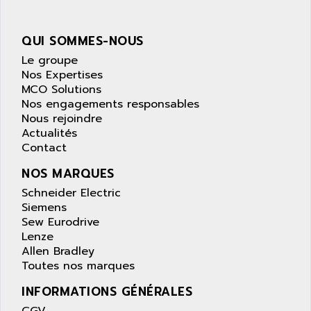
MOVITRON
AMERSHAM
SMC100
AMET
QUI SOMMES-NOUS
690 SERIE
AMETEK
Le groupe
ECODRIVE
Nos Expertises
AMETHERM
MCO Solutions
CHARGEUR
AMI SEMICONDUCTOR
Nos engagements responsables
NUM 720
Nous rejoindre
AMIC TECHNOLOGY
SINUMERIK 802
Actualités
AMK
Contact
PCS950
AMKASYN
DIGITAX
NOS MARQUES
AMP
BUC
Schneider Electric
AMP DISPLAY
Siemens
RAC3
AMPEREX
Sew Eurodrive
PANELVIEW 550
Lenze
AMPEX
Allen Bradley
AC SERVO
AMPHENOL
Toutes nos marques
AXODYN
AMPIRE
INFORMATIONS GÉNÉRALES
SMD
AMPLICON