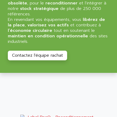
AGTATAC
obsolète
, pour le
reconditionner
et l’intégrer à
plc5
AGTATEC AG
notre
stock stratégique
de plus de 250 000
SLC 500
références.
AGUT
En revendant vos équipements, vous
libérez de
COMPACTLOGIX
AHEAD SYSTEMS
la place
,
valorisez vos actifs
et contribuez à
FLEX I/O
l’économie circulaire
tout en soutenant le
AHLBERG ELECTRONICS
MICROLOGIX 1200
maintien en condition opérationnelle
des sites
AIP SYSTEMES
industriels.
PANELVIEW 1000
AIR
NT620C
AIR ET PULVERISATION
Contactez l'équipe rachat
SIMATIC S5-101
AIR LIQUIDE
SIMATIC TOUCH PANEL
AIR SYSTEMS
S900 II
AIR WORTHINGTON CREYSSENSAC
S900
AIRBUS
PHASEO
AIRCOM
SIMATIC-S5
AIRELEC
SIMATIC FIELD PG
AIRMASTER R1
LOGO!
AIRMASTER R1HMI