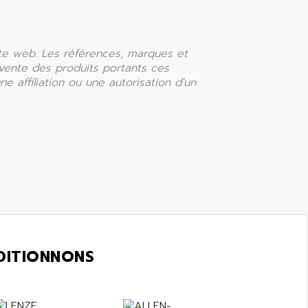
ite web. Les références, marques et
u vente des produits portants ces
e affiliation ou une autorisation d'un
DITIONNONS