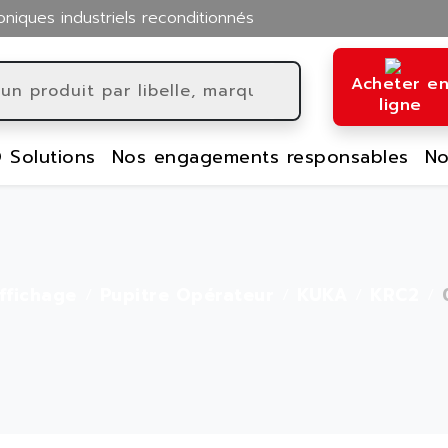
oniques industriels reconditionnés
Acheter e
ligne
 Solutions
Nos engagements responsables
No
ffichage
Pupitre Opérateur
KUKA
KRC2