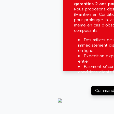
garanties 2 ans pa
Nous proposons des
(Maintien en Conditi
pour prolonger la vie
même en cas d’obs
composants.
Des milliers de
immédiatement dis
en ligne
Expédition exp
entier
Paiement sécur
conditions clients 
Commande