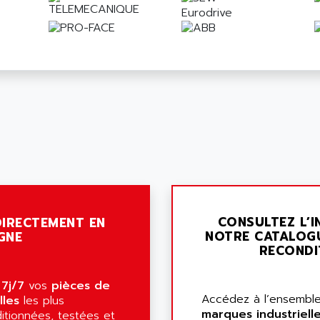
CONSULTEZ L’I
IRECTEMENT EN
NOTRE CATALOG
GNE
RECONDI
7j/7
vos
pièces de
Accédez à l’ensemble
lles
les plus
marques industriell
itionnées, testées et