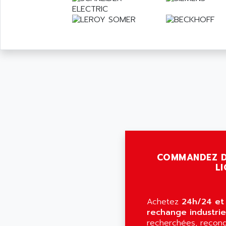
COMMANDEZ D
LI
Achetez
24h/24 et 
rechange industrie
recherchées, recond