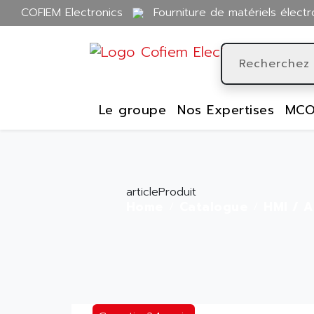
COFIEM Electronics
Fourniture de matériels électr
Le groupe
Nos Expertises
MCO
articleProduit
Home
Catalogue
HMI / A