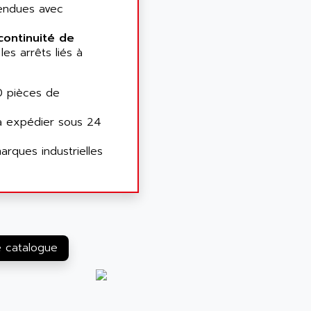
endues avec
continuité de
les arrêts liés à
0 pièces de
à expédier sous 24
rques industrielles
e catalogue