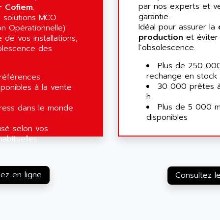
par nos experts et v
r Cofiem
.
garantie.
 solutions MCO
Idéal pour assurer la
on Opérationnelle)
production
et éviter 
 de vos installations,
l’obsolescence.
olescence des
Plus de 250 00
rechange en stock
 références
30 000 prêtes 
ponibles à la vente
h
Plus de 5 000 ma
ress dans le monde
disponibles
isé selon vos
habituelles
z en ligne
Consultez l