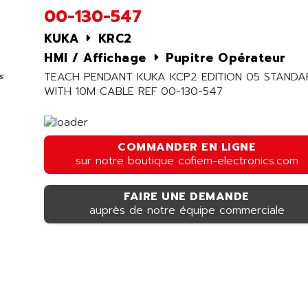
00-130-547
KUKA
KRC2
HMI / Affichage
Pupitre Opérateur
TEACH PENDANT KUKA KCP2 EDITION 05 STANDA
s
WITH 10M CABLE REF 00-130-547
COMMANDER EN LIGNE
sur notre boutique cofiem-electronics.com
FAIRE UNE DEMANDE
auprès de notre équipe commerciale