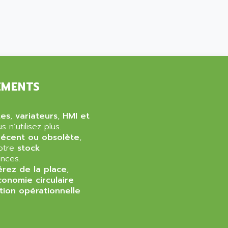
EMENTS
tes
,
variateurs
,
HMI et
 n’utilisez plus.
récent ou obsolète
,
notre
stock
nces.
érez de la place
,
conomie circulaire
tion opérationnelle