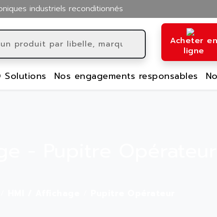
oniques industriels reconditionnés
Acheter e
ligne
 Solutions
Nos engagements responsables
No
ge - Pupitre Opérateur
HMI / Affichage
Pupitre Opérateur