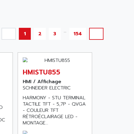
...
1
2
3
154
HMISTU855
HMI / Affichage
SCHNEIDER ELECTRIC
HARMONY - STU TERMINAL
TACTILE TFT - 5,7P - QVGA
D
- COULEUR TFT
RÉTROÉCLAIRAGE LED -
DC
MONTAGE...