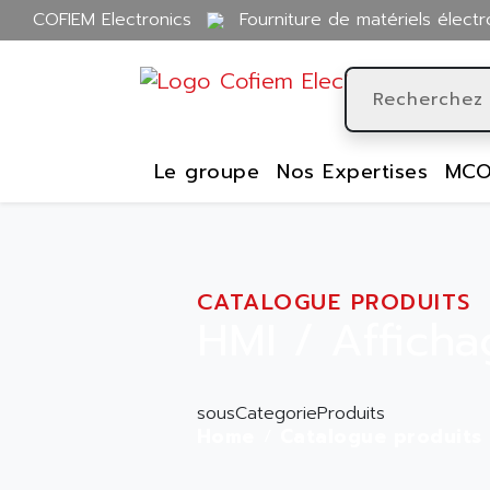
COFIEM Electronics
Fourniture de matériels électr
Le groupe
Nos Expertises
MCO
CATALOGUE PRODUITS
HMI / Afficha
sousCategorieProduits
Home
Catalogue produits