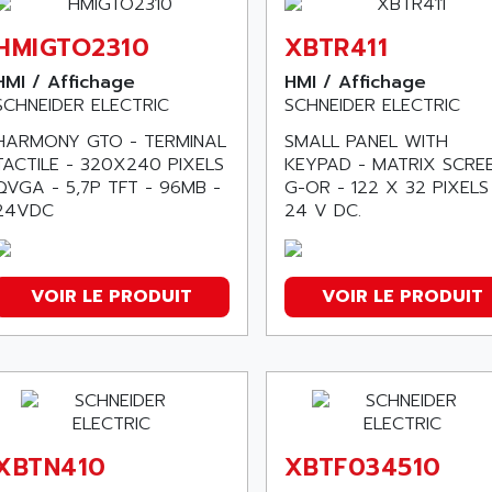
HMIGTO2310
XBTR411
HMI / Affichage
HMI / Affichage
SCHNEIDER ELECTRIC
SCHNEIDER ELECTRIC
HARMONY GTO - TERMINAL
SMALL PANEL WITH
TACTILE - 320X240 PIXELS
KEYPAD - MATRIX SCREE
QVGA - 5,7P TFT - 96MB -
G-OR - 122 X 32 PIXELS
24VDC
24 V DC.
VOIR LE PRODUIT
VOIR LE PRODUIT
XBTN410
XBTF034510