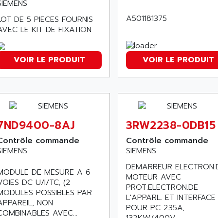
SIEMENS
A501181375
LOT DE 5 PIECES FOURNIS
AVEC LE KIT DE FIXATION
VOIR LE PRODUIT
VOIR LE PRODUIT
7ND9400-8AJ
3RW2238-0DB15
Contrôle commande
Contrôle commande
SIEMENS
SIEMENS
DEMARREUR ELECTRON.
MODULE DE MESURE A 6
MOTEUR AVEC
VOIES DC U/I/TC, (2
PROT.ELECTRON.DE
MODULES POSSIBLES PAR
L'APPARL. ET INTERFACE
APPAREIL, NON
POUR PC 235A,
COMBINABLES AVEC...