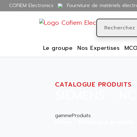
COFIEM Electronics
Fourniture de matériels électr
Le groupe
Nos Expertises
MCO
CATALOGUE PRODUITS
SIEMENS - NC
gammeProduits
Home
Catalogue produits