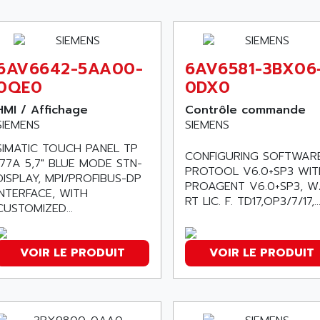
6AV6642-5AA00-
6AV6581-3BX06
0QE0
0DX0
HMI / Affichage
Contrôle commande
SIEMENS
SIEMENS
SIMATIC TOUCH PANEL TP
CONFIGURING SOFTWAR
177A 5,7" BLUE MODE STN-
PROTOOL V6.0+SP3 WIT
DISPLAY, MPI/PROFIBUS-DP
PROAGENT V6.0+SP3, W
INTERFACE, WITH
RT LIC. F. TD17,OP3/7/17,..
CUSTOMIZED...
VOIR LE PRODUIT
VOIR LE PRODUIT