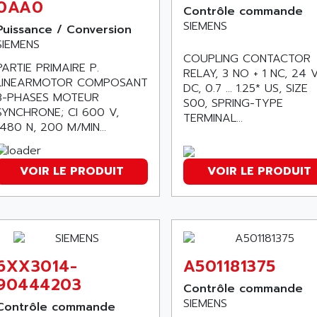
0AA0
Contrôle commande
SIEMENS
Puissance / Conversion
SIEMENS
COUPLING CONTACTOR
PARTIE PRIMAIRE P.
RELAY, 3 NO + 1 NC, 24 
LINEARMOTOR COMPOSANT
DC, 0.7 ... 1.25* US, SIZE
3-PHASES MOTEUR
S00, SPRING-TYPE
SYNCHRONE; CI 600 V,
TERMINAL...
1480 N, 200 M/MIN...
VOIR LE PRODUIT
VOIR LE PRODUIT
6XX3014-
A501181375
90444203
Contrôle commande
SIEMENS
Contrôle commande