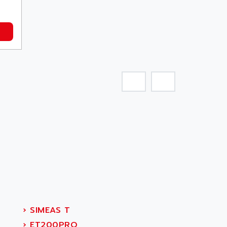
›
SIMEAS T
›
ET200PRO