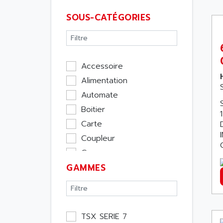
SOUS-CATÉGORIES
Accessoire
Alimentation
Automate
Boitier
Carte
Coupleur
Cpu
GAMMES
Ecran
Entrée / Sortie
Memoire
Module Métier
TSX SERIE 7