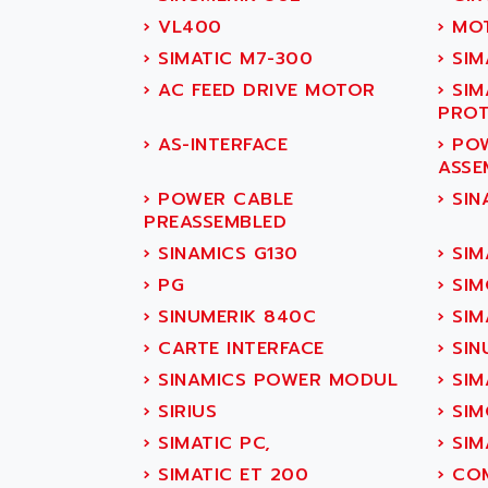
SIMODRIVE
ACCUTRONICS
›
VL400
›
MOT
TSX21
ACDC
›
SIMATIC M7-300
›
SIM
C350
ACEDIS
›
AC FEED DRIVE MOTOR
›
SIMA
15N
PROT
ACER
PB15
›
AS-INTERFACE
›
POW
ACERIME
C200
ASSE
ACI ALPHANUMERIQUE
SMC500
›
POWER CABLE
›
SIN
ACIM JOUANIN
PREASSEMBLED
SMC200 / 500
ACINDUCTO
›
SINAMICS G130
›
SIM
PLC-5
ACKSYS
›
PG
›
SIM
NC
ACMA
›
SINUMERIK 840C
›
SIM
SYSMAC
ACOBAL
›
CARTE INTERFACE
›
SIN
SERVO MOTOR
ACOMEL
›
SINAMICS POWER MODUL
›
SIM
PERMANENT MAGNET
ACOOL
MOTOR
›
SIRIUS
›
SIM
ACOPIAN
BPH
›
SIMATIC PC,
›
SIM
ACOPOS
MASAP
›
SIMATIC ET 200
›
COM