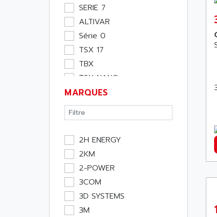
Moteur
SERIE 7
Pupitre Opérateur
ALTIVAR
Rack
Série 0
Etude
TSX 17
Software
TBX
Variateur
TSX NANO
Actif
MARQUES
TSX PREMIUM
Affichage
ASI
Consommable
APRIL 5000
Electromecanique /
XUD
Energie
2H ENERGY
TSX MICRO
Optoélectronique
2KM
MAGELIS
Passif
2-POWER
TCCX
Bureau
3COM
CCX17
Emballage
3D SYSTEMS
TELEFAST
Informatique
3M