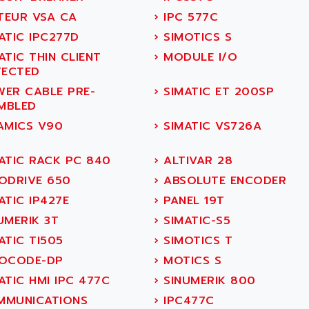
EUR VSA CA
›
IPC 577C
ATIC IPC277D
›
SIMOTICS S
TIC THIN CLIENT
›
MODULE I/O
ECTED
ER CABLE PRE-
›
SIMATIC ET 200SP
MBLED
AMICS V90
›
SIMATIC VS726A
ATIC RACK PC 840
›
ALTIVAR 28
ODRIVE 650
›
ABSOLUTE ENCODER
ATIC IP427E
›
PANEL 19T
UMERIK 3T
›
SIMATIC-S5
ATIC TI505
›
SIMOTICS T
OCODE-DP
›
MOTICS S
ATIC HMI IPC 477C
›
SINUMERIK 800
MUNICATIONS
›
IPC477C