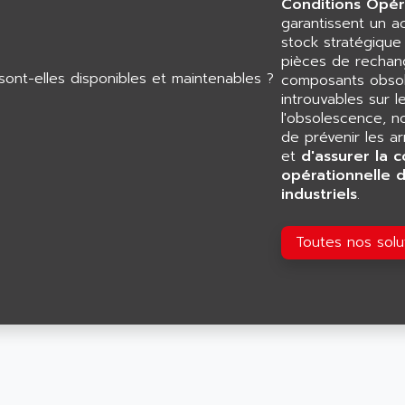
Conditions Opér
garantissent un 
stock stratégiqu
pièces de rechang
composants obsol
introuvables sur l
l'obsolescence, n
de prévenir les a
et
d'assurer la c
opérationnelle 
industriels
.
Toutes nos sol