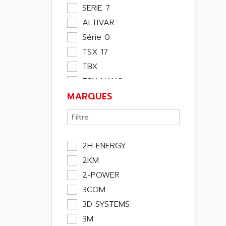
Moteur
SERIE 7
Pupitre Opérateur
ALTIVAR
Rack
Série 0
Etude
TSX 17
Software
TBX
Variateur
TSX NANO
Actif
MARQUES
TSX PREMIUM
Affichage
ASI
Consommable
APRIL 5000
Electromecanique /
XUD
Energie
2H ENERGY
TSX MICRO
Optoélectronique
2KM
MAGELIS
Passif
2-POWER
TCCX
Bureau
3COM
CCX17
Emballage
3D SYSTEMS
TELEFAST
Informatique
3M