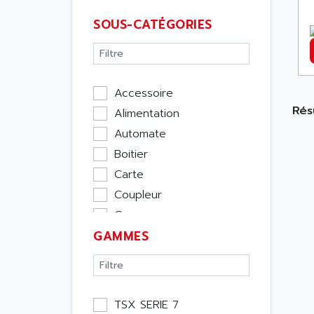
SOUS-CATÉGORIES
Accessoire
Rés
Alimentation
Automate
Boitier
Carte
Coupleur
Cpu
GAMMES
Ecran
Entrée / Sortie
Memoire
Module Métier
TSX SERIE 7