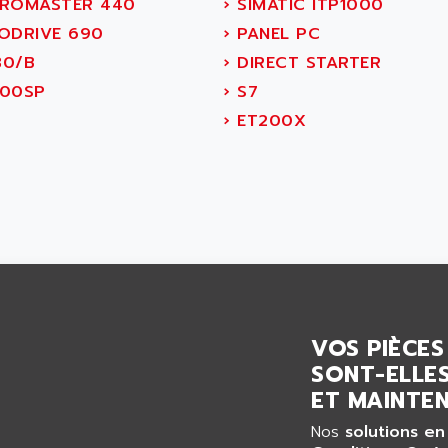
ROMASTER 440
›
SIMATIC ITP1000
ODRIVE 690
›
PANEL PC
0/B
›
DIRECT STARTER
00SP
›
S7
›
ET200X
VOS PIÈCES
SONT-ELLES
ET MAINTEN
Nos
solutions en