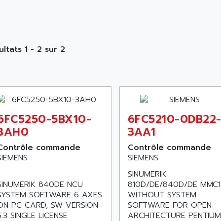
ultats 1 - 2 sur 2
6FC5250-5BX10-
6FC5210-0DB22
3AH0
3AA1
Contrôle commande
Contrôle commande
SIEMENS
SIEMENS
SINUMERIK
SINUMERIK 840DE NCU
810D/DE/840D/DE MMC
SYSTEM SOFTWARE 6 AXES
WITHOUT SYSTEM
ON PC CARD, SW VERSION
SOFTWARE FOR OPEN
5.3 SINGLE LICENSE
ARCHITECTURE PENTIUM