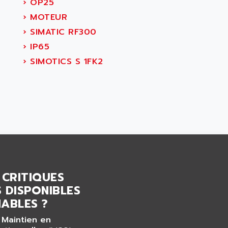
›
OP25
›
MOTEUR
›
SIMATIC RF300
›
IP65
›
SIMOTICS S 1FK2
 CRITIQUES
 DISPONIBLES
ABLES ?
 Maintien en