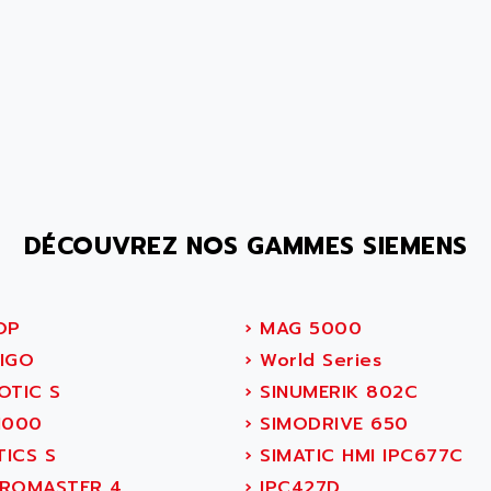
DÉCOUVREZ NOS GAMMES SIEMENS
OP
›
MAG 5000
IGO
›
World Series
OTIC S
›
SINUMERIK 802C
1000
›
SIMODRIVE 650
ICS S
›
SIMATIC HMI IPC677C
ROMASTER 4
›
IPC427D