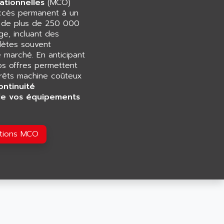
ationnelles
(MCO)
accès permanent à un
e de plus de 250 000
e, incluant des
ètes souvent
e marché. En anticipant
os offres permettent
rrêts machine coûteux
ontinuité
de vos équipements
utions MCO