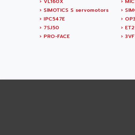
ABS SYSTEM
›
VL160X
›
MIC
SMC600
ABSOCODER
›
SIMOTICS S servomotors
›
SIM
SMC25 et SMC 35
ABUS
›
IPC547E
›
OP3
SMC 50 / SMC 600
ABUS ELECTRONIC
›
7SJ50
›
ET2
SMC 600
AC
›
PRO-FACE
›
3VF
SMC50 / SMC600
AC AUTOMATION
SMC 25 et SMC 35
AC SMARTMOTION
SMC25 et SMC35
ACARD
SMC25
ACB
SMC
ACBEL
PB80
ACCES
PB400
ACCESS
WS SERIES
ACCROSSER
PB200
ACCU
TSX COMPACT
ACCUCELL
984 SERIE
ACCU-SORT SYSTEMS