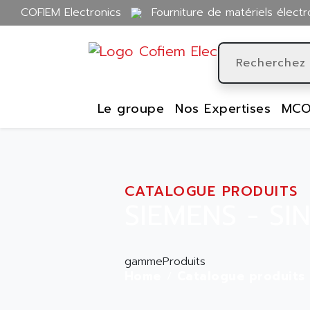
COFIEM Electronics
Fourniture de matériels électr
Le groupe
Nos Expertises
MCO
CATALOGUE PRODUITS
SIEMENS - S
gammeProduits
Home
Catalogue produits