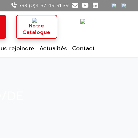
+33 (0)4 37 49 91 39
n
Notre
Catalogue
us rejoindre
Actualités
Contact
D/DE