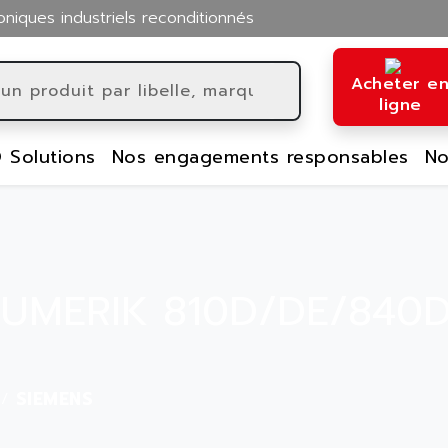
oniques industriels reconditionnés
Acheter e
ligne
 Solutions
Nos engagements responsables
No
INUMERIK 810D/DE/840
SIEMENS