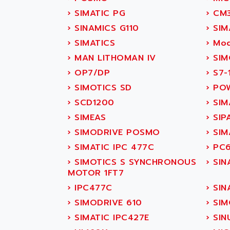
SITOP
ABASK
›
SIMATIC PG
›
CM
SIMATIC
ABB
›
SINAMICS G110
›
SIM
SIMATIC S7-400
ABB AS ROBOTIC
›
SIMATICS
›
Mod
90-30
ABB REPAIR DEPT
›
MAN LITHOMAN IV
›
SIM
SERIES 90-30
ABB ROBOTICS
›
OP7/DP
›
S7-
C350 / C370
ABC VISION
›
SIMOTICS SD
›
POW
RAIL SWITCH
ABD
›
SCD1200
›
SIM
SBC
ABG
›
SIMEAS
›
SIP
HMI
ABL
›
SIMODRIVE POSMO
›
SIM
SIMATIC HMI
ABL SURSUM
›
SIMATIC IPC 477C
›
PC6
SIMATIC OPERATOR
ABLE SYSTEMS
›
SIMOTICS S SYNCHRONOUS
›
SIN
PANEL
ABLIC
MOTOR 1FT7
OPERATOR PANEL
ABOUTBATTERIE
›
IPC477C
›
SIN
APRIL 2000
ABRACON
›
SIMODRIVE 610
›
SIM
APRIL 7000
ABS COMPUTERS
›
SIMATIC IPC427E
›
SIN
SMC50