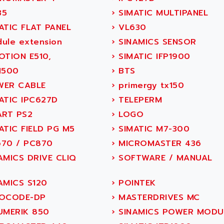
35
›
SIMATIC MULTIPANEL
ATIC FLAT PANEL
›
VL630
ule extension
›
SINAMICS SENSOR
OTION E510,
›
SIMATIC IFP1900
1500
›
BTS
ER CABLE
›
primergy tx150
ATIC IPC627D
›
TELEPERM
ART PS2
›
LOGO
ATIC FIELD PG M5
›
SIMATIC M7-300
70 / PC870
›
MICROMASTER 436
AMICS DRIVE CLIQ
›
SOFTWARE / MANUAL
AMICS S120
›
POINTEK
OCODE-DP
›
MASTERDRIVES MC
UMERIK 850
›
SINAMICS POWER MODU