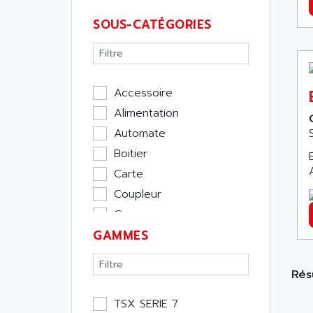
SOUS-CATÉGORIES
Accessoire
Alimentation
Automate
Boitier
Carte
Coupleur
Cpu
GAMMES
Ecran
Entrée / Sortie
Rés
Memoire
Module Métier
TSX SERIE 7