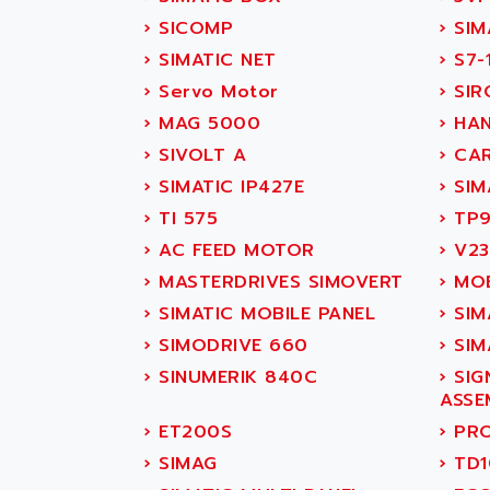
SITOP
ABASK
›
SICOMP
›
SIMA
SIMATIC
ABB
›
SIMATIC NET
›
S7-
SIMATIC S7-400
ABB AS ROBOTIC
›
Servo Motor
›
SIR
90-30
ABB REPAIR DEPT
›
MAG 5000
›
HAN
SERIES 90-30
ABB ROBOTICS
›
SIVOLT A
›
CAR
C350 / C370
ABC VISION
›
SIMATIC IP427E
›
SIM
RAIL SWITCH
ABD
›
TI 575
›
TP
SBC
ABG
›
AC FEED MOTOR
›
V23
HMI
ABL
›
MASTERDRIVES SIMOVERT
›
MOB
SIMATIC HMI
ABL SURSUM
›
SIMATIC MOBILE PANEL
›
SIM
SIMATIC OPERATOR
ABLE SYSTEMS
›
SIMODRIVE 660
›
SIMA
PANEL
ABLIC
›
SINUMERIK 840C
›
SIG
OPERATOR PANEL
ABOUTBATTERIE
ASSE
APRIL 2000
ABRACON
›
ET200S
›
PRO
APRIL 7000
ABS COMPUTERS
›
SIMAG
›
TD1
SMC50