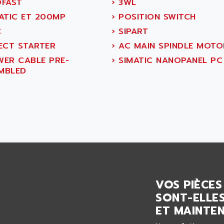
FAST
›
3WL
ATIC ET 200MP
›
POSITION SWITCH
C
›
SIPART
ECT STARTER
›
AC MAIN SPINDLE MOTO
ER CABLE PRE-
›
SIMATIC NANOPANEL PC
MBLED
VOS PIÈCES
SONT-ELLES
ET MAINTEN