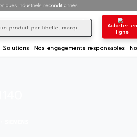
oniques industriels reconditionnés
Acheter e
ligne
 Solutions
Nos engagements responsables
No
1140
SIEMENS