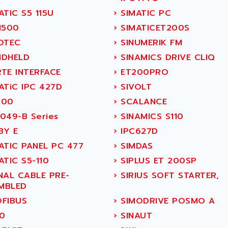
TIC S5 115U
›
SIMATIC PC
1500
›
SIMATICET200S
OTEC
›
SINUMERIK FM
DHELD
›
SINAMICS DRIVE CLIQ
TE INTERFACE
›
ET200PRO
ATiC IPC 427D
›
SIVOLT
900
›
SCALANCE
049-B Series
›
SINAMICS S110
Y E
›
IPC627D
ATIC PANEL PC 477
›
SIMDAS
TIC S5-110
›
SIPLUS ET 200SP
NAL CABLE PRE-
›
SIRIUS SOFT STARTER,
MBLED
FIBUS
›
SIMODRIVE POSMO A
0
›
SINAUT