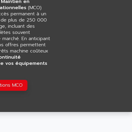
 Maintien en
ationnelles
(MCO)
accès permanent à un
e de plus de 250 000
e, incluant des
ètes souvent
e marché. En anticipant
os offres permettent
rrêts machine coûteux
ontinuité
de vos équipements
utions MCO