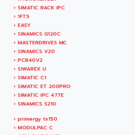
›
SIMATIC RACK IPC
›
1FT5
›
EASY
›
SINAMICS G120C
›
MASTERDRIVES MC
›
SINAMICS V20
›
PC840V2
›
SIWAREX U
›
SIMATIC C1
›
SIMATIC ET 200PRO
›
SIMATIC IPC 477E
›
SINAMICS S210
›
primergy tx150
›
MODULPAC C