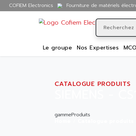
COFIEM Electronics
Fourniture de matériels électr
Le groupe
Nos Expertises
MCO
CATALOGUE PRODUITS
SIEMENS - CS
gammeProduits
Home
Catalogue produits