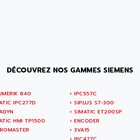
DÉCOUVREZ NOS GAMMES SIEMENS
UMERIK 840
›
IPC557C
ATIC IPC277D
›
SIPLUS S7-300
ADYN
›
SIMATIC ET200SP
ATIC HMI TP1500
›
ENCODER
ROMASTER
›
3VA15
›
IPC477C