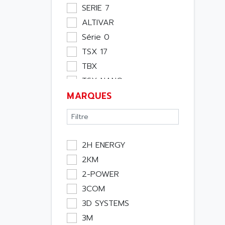
Moteur
SERIE 7
Pupitre Opérateur
ALTIVAR
Rack
Série 0
Etude
TSX 17
Software
TBX
Variateur
TSX NANO
Actif
MARQUES
TSX PREMIUM
Affichage
ASI
Consommable
APRIL 5000
Electromecanique /
XUD
Energie
2H ENERGY
TSX MICRO
Optoélectronique
2KM
MAGELIS
Passif
2-POWER
TCCX
Bureau
3COM
CCX17
Emballage
3D SYSTEMS
TELEFAST
Informatique
3M