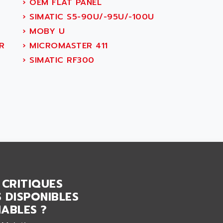
›
OEM FLAT PANEL
›
SIMATIC S5-90U/-95U/-100U
›
MOBY U
R
›
MICROMASTER 411
›
SIMATIC RF300
 CRITIQUES
 DISPONIBLES
ABLES ?