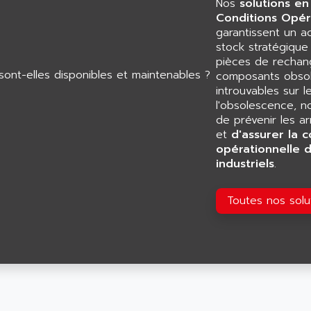
Nos
solutions en
Conditions Opér
garantissent un 
stock stratégiqu
pièces de rechang
composants obsol
introuvables sur l
l'obsolescence, n
de prévenir les a
et
d'assurer la c
opérationnelle 
industriels
.
Toutes nos sol