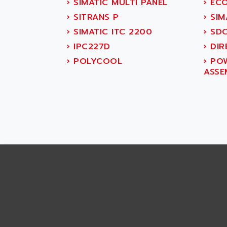
ABS SYSTEM
›
SIMATIC MULTI PANEL
›
ECO
SMC600
ABSOCODER
›
SITRANS P
›
SIM
SMC25 et SMC 35
ABUS
›
SIMATIC ITC 2200
›
SD
SMC 50 / SMC 600
ABUS ELECTRONIC
›
IPC227D
›
DIR
SMC 600
AC
›
POLYCOOL
›
POW
SMC50 / SMC600
ASSE
AC AUTOMATION
SMC 25 et SMC 35
AC SMARTMOTION
SMC25 et SMC35
ACARD
SMC25
ACB
SMC
ACBEL
PB80
ACCES
PB400
ACCESS
WS SERIES
ACCROSSER
PB200
ACCU
TSX COMPACT
ACCUCELL
984 SERIE
ACCU-SORT SYSTEMS