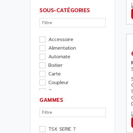
SOUS-CATÉGORIES
Accessoire
Alimentation
Automate
Boitier
Carte
Coupleur
Cpu
GAMMES
Ecran
Entrée / Sortie
Memoire
Module Métier
TSX SERIE 7