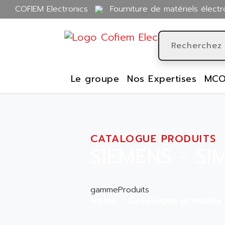
COFIEM Electronics
Fourniture de matériels électr
Le groupe
Nos Expertises
MCO
CATALOGUE PRODUITS
SIEMENS - S
gammeProduits
Home
Catalogue produits