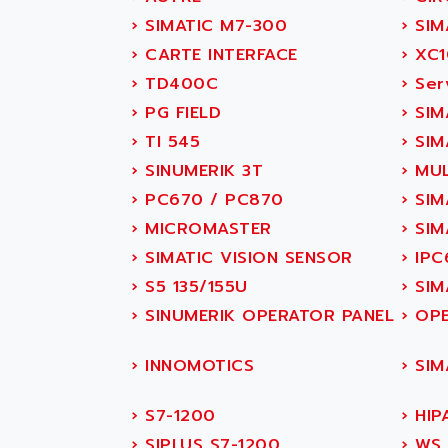
SITOP
ABASK
›
SIMATIC M7-300
›
SIM
SIMATIC
ABB
›
CARTE INTERFACE
›
XC1
SIMATIC S7-400
ABB AS ROBOTIC
›
TD400C
›
Ser
90-30
ABB REPAIR DEPT
›
PG FIELD
›
SIM
SERIES 90-30
ABB ROBOTICS
›
TI 545
›
SIM
C350 / C370
ABC VISION
›
SINUMERIK 3T
›
MUL
RAIL SWITCH
ABD
›
PC670 / PC870
›
SIM
SBC
ABG
›
MICROMASTER
›
SIMA
HMI
ABL
›
SIMATIC VISION SENSOR
›
IPC
SIMATIC HMI
ABL SURSUM
›
S5 135/155U
›
SIM
SIMATIC OPERATOR
ABLE SYSTEMS
›
SINUMERIK OPERATOR PANEL
›
OPE
PANEL
ABLIC
OPERATOR PANEL
ABOUTBATTERIE
›
INNOMOTICS
›
SIMA
APRIL 2000
ABRACON
APRIL 7000
›
S7-1200
›
HIP
ABS COMPUTERS
SMC50
›
SIPLUS S7-1200
›
WS 