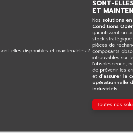
SONT-ELLES
ET MAINTEN
Nos
solutions en
Conditions Opér
garantissent un 
stock stratégiqu
pièces de rechang
composants obsol
introuvables sur l
l'obsolescence, n
de prévenir les a
et
d'assurer la c
opérationnelle 
industriels
.
Toutes nos sol