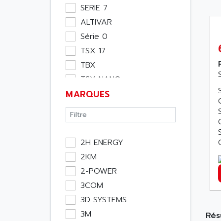
Moteur
SERIE 7
Pupitre Opérateur
ALTIVAR
Rack
Série 0
Etude
TSX 17
Software
TBX
Variateur
TSX NANO
Actif
MARQUES
TSX PREMIUM
Affichage
ASI
Consommable
APRIL 5000
Electromecanique /
XUD
Energie
2H ENERGY
O
TSX MICRO
Optoélectronique
2KM
MAGELIS
Passif
2-POWER
TCCX
Bureau
3COM
CCX17
Emballage
3D SYSTEMS
TELEFAST
Informatique
3M
Rés