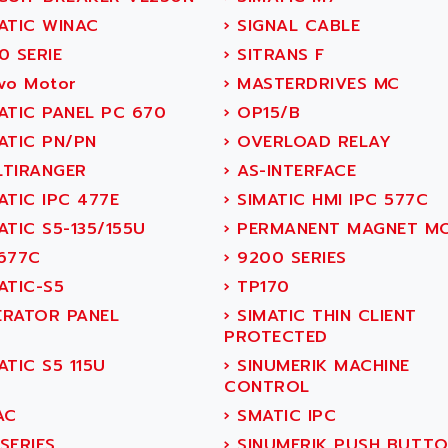
ATIC WINAC
›
SIGNAL CABLE
0 SERIE
›
SITRANS F
vo Motor
›
MASTERDRIVES MC
ATIC PANEL PC 670
›
OP15/B
ATIC PN/PN
›
OVERLOAD RELAY
TIRANGER
›
AS-INTERFACE
ATIC IPC 477E
›
SIMATIC HMI IPC 577C
TIC S5-135/155U
›
PERMANENT MAGNET M
677C
›
9200 SERIES
ATIC-S5
›
TP170
RATOR PANEL
›
SIMATIC THIN CLIENT
PROTECTED
TIC S5 115U
›
SINUMERIK MACHINE
CONTROL
AC
›
SMATIC IPC
SERIES
›
SINUMERIK PUSH BUTT