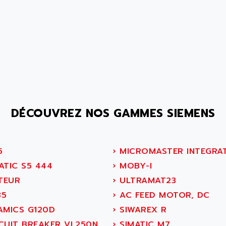
DÉCOUVREZ NOS GAMMES SIEMENS
5
›
MICROMASTER INTEGRA
ATIC S5 444
›
MOBY-I
TEUR
›
ULTRAMAT23
5
›
AC FEED MOTOR, DC
AMICS G120D
›
SIWAREX R
CUIT BREAKER VL250N
›
SIMATIC M7