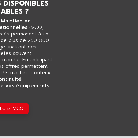
 DISPONIBLES
ABLES ?
 Maintien en
ationnelles
(MCO)
accès permanent à un
e de plus de 250 000
e, incluant des
ètes souvent
e marché. En anticipant
os offres permettent
rrêts machine coûteux
ontinuité
de vos équipements
utions MCO