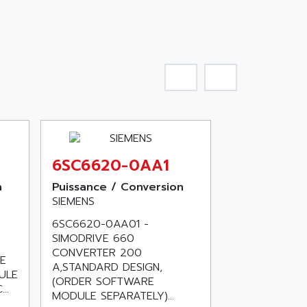
1
6SC6620-0AA1
n
Puissance / Conversion
SIEMENS
6SC6620-0AA01 -
SIMODRIVE 660
CONVERTER 200
E
A,STANDARD DESIGN,
ULE
(ORDER SOFTWARE
..
MODULE SEPARATELY)...