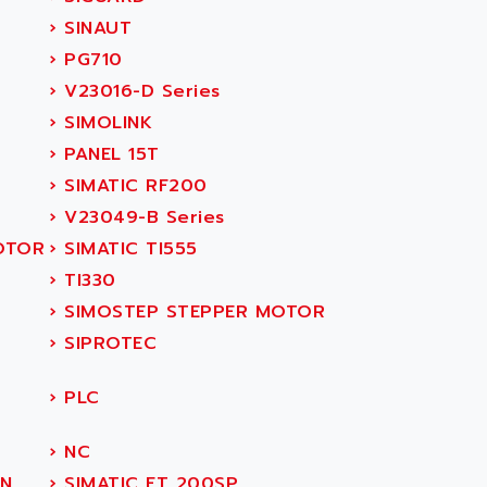
›
SINAUT
›
PG710
›
V23016-D Series
›
SIMOLINK
›
PANEL 15T
›
SIMATIC RF200
›
V23049-B Series
OTOR
›
SIMATIC TI555
›
TI330
›
SIMOSTEP STEPPER MOTOR
›
SIPROTEC
›
PLC
›
NC
ON
›
SIMATIC ET 200SP