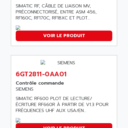
SMC 25 et SMC 35
SIMATIC RF, CÂBLE DE LIAISON MV,
AC SMARTMOTION
SMC25 et SMC35
PRÉCONNECTORISÉ, ENTRE ASM 456,
ACARD
RF160C, RF170C, RF18XC ET PLOT...
SMC25
ACB
SMC
ACBEL
PB80
VOIR LE PRODUIT
ACCES
PB400
ACCESS
WS SERIES
ACCROSSER
PB200
ACCU
TSX COMPACT
ACCUCELL
6GT2811-0AA01
984 SERIE
ACCU-SORT SYSTEMS
Contrôle commande
SIMODRIVE
ACCUTRONICS
SIEMENS
TSX21
ACDC
SIMATIC RF600 PLOT DE LECTURE/
C350
ÉCRITURE RF660R À PARTIR DE V1.3 POUR
ACEDIS
15N
FRÉQUENCES UHF AUX USA/EN...
ACER
PB15
ACERIME
C200