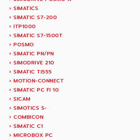
SINUMERIK 810
ACTIOMTECH
›
SIMATICS
PREMIUM
ACTION PAK
›
SIMATIC S7-200
PREVENTA
ACTIVA MULLER
›
ITP1000
TWIDO
ACTIVE HUB
›
SIMATIC S7-1500T
NANO
ACTIVIB
›
POSMO
PCMCIA CARD
ACTRONIC
›
SIMATIC PN/PN
TFTX
ACU-RITE
›
SIMODRIVE 210
SIMATIC S7-300
ACU-TIME
›
SIMATIC TI555
TDM
ACX ADAP TORR
›
MOTION-CONNECT
DIAX 2
ADA
›
SIMATIC PC FI 10
TVM
ADAC
›
SICAM
KDV
ADAFRUIT
›
SIMOTICS S-
KVR
ADAM
›
COMBICON
TVD
ADAMCZEWSKI
›
SIMATIC C1
SERVO DRIVE
ADAMEL
›
MICROBOX PC
AC MAINSPINDLE