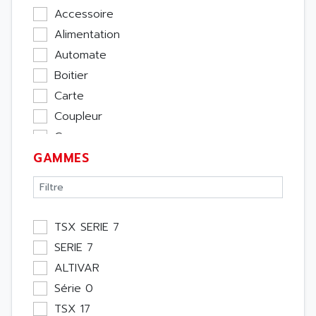
Accessoire
Alimentation
Automate
Boitier
Carte
Coupleur
Cpu
GAMMES
Ecran
Entrée / Sortie
Memoire
Module Métier
TSX SERIE 7
Moteur
SERIE 7
Pupitre Opérateur
ALTIVAR
Rack
Série 0
Etude
TSX 17