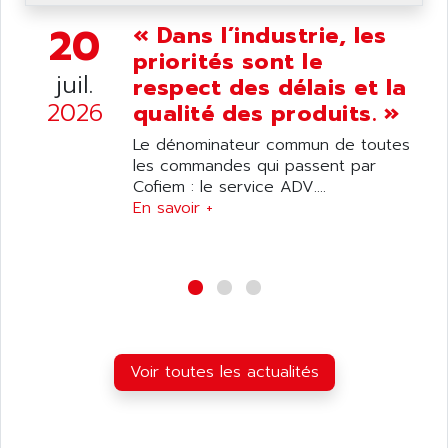
APPLIED MATERIALS
COMBIVERT F4
20
« Dans l’industrie, les
APPLIED ROBOTICS
SÉRIE 1000
priorités sont le
APRIL
juil.
AZM
respect des délais et la
APRIMATIC
2026
qualité des produits. »
MDLL
APS
PANELVIEW PLUS
Le dénominateur commun de toutes
APT
les commandes qui passent par
PANEL VIEW 550
APTOR
Cofiem : le service ADV....
SLC500
En savoir +
APV
S4-S4C-S4C+
APW
RPX10
AQUA SMART
E-ME-T
AQUAFINE
MICROLOGIX
AQUALYSE
PNOZ
AQUAMED
ROTOVAR
Voir toutes les actualités
AQUAMETRO
AS-I
AQUASET
507
ARAG