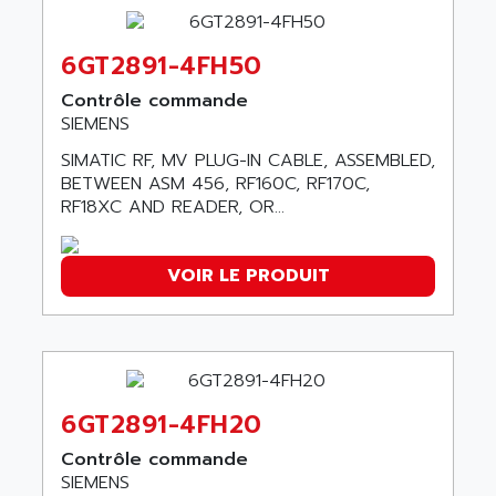
ABC VISION
C350 / C370
ABD
RAIL SWITCH
6GT2891-4FH50
ABG
SBC
Contrôle commande
ABL
HMI
SIEMENS
ABL SURSUM
SIMATIC HMI
SIMATIC RF, MV PLUG-IN CABLE, ASSEMBLED,
ABLE SYSTEMS
BETWEEN ASM 456, RF160C, RF170C,
SIMATIC OPERATOR PANEL
ABLIC
RF18XC AND READER, OR...
OPERATOR PANEL
ABOUTBATTERIE
APRIL 2000
ABRACON
VOIR LE PRODUIT
APRIL 7000
ABS COMPUTERS
SMC50
ABS SYSTEM
SMC600
ABSOCODER
SMC25 et SMC 35
ABUS
SMC 50 / SMC 600
6GT2891-4FH20
ABUS ELECTRONIC
SMC 600
AC
Contrôle commande
SMC50 / SMC600
SIEMENS
AC AUTOMATION