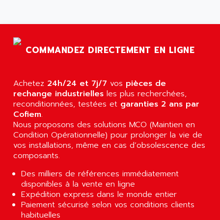
ALCATEL-LUCENT
8200-SERIES
ALDES
SERIE 9000
ALES
SIMATIC ET200
ALFA PROGETTI
COMMANDEZ DIRECTEMENT EN LIGNE
SERVOPACK
ALFA ROBOT
UNIDRIVE
ALFA ROMEO
FMV
Achetez
24h/24 et 7j/7
vos
pièces de
ALFAA
rechange industrielles
les plus recherchées,
DIGIDRIVE SE
ALFA-LAVAL
reconditionnées, testées et
garanties 2 ans par
SIGMA II
Cofiem
.
ALFASISTEL
Nous proposons des solutions MCO (Maintien en
VERITRON
ALFATRONIX
Condition Opérationnelle) pour prolonger la vie de
PANELVIEW
vos installations, même en cas d’obsolescence des
ALFONS HAAR
AXUMERIK
composants.
ALICAT SCIENTIFIC
PROVIT
Des milliers de références immédiatement
ALIZEA
GRADIPAK
disponibles à la vente en ligne
ALL TERMINALS
Expédition express dans le monde entier
SIMATIC MP
ALLEGRO MICROSYSTEMS
Paiement sécurisé selon vos conditions clients
MINI MAESTRO
habituelles
ALLEN