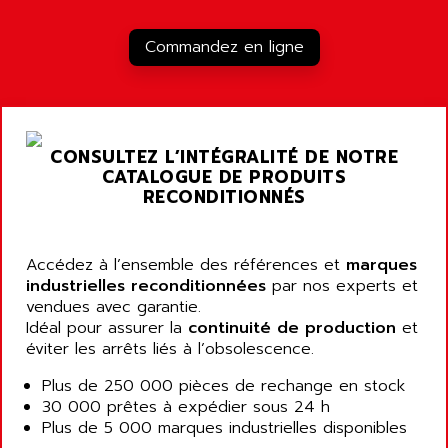
NT3
ALLEN BRADLEY
CYBER 4000
Commandez en ligne
ALLEN CODIERGERATE GMBH
RPX30
ALLEN CODING SYSTEMS
SINUMERIK 820/
ALLEN SYSTEMS
LOGO
ALLIANCE INSTRUMENTS
CONSULTEZ L’INTÉGRALITÉ DE NOTRE
SIMATIC MULTIPANEL
ALLIANCE MEMORY
CATALOGUE DE PRODUITS
CL200
RECONDITIONNÉS
ALLIED TELESIS
DIGIVEX
ALLIED TELESYN
PWE
ALLIED VISION
Accédez à l’ensemble des références et
marques
CL300
ALLIGATOR
industrielles reconditionnées
par nos experts et
SIMOVERT MASTERDRIVES
vendues avec garantie.
ALLISON
Idéal pour assurer la
continuité de production
et
C100
ALLISON TRANSMISSION
éviter les arrêts liés à l’obsolescence.
OP35
ALM
Plus de 250 000 pièces de rechange en stock
SIMATIC TP
ALMA
30 000 prêtes à expédier sous 24 h
BT
Plus de 5 000 marques industrielles disponibles
ALMCO KLEENTEC
PANEL PLUS 600