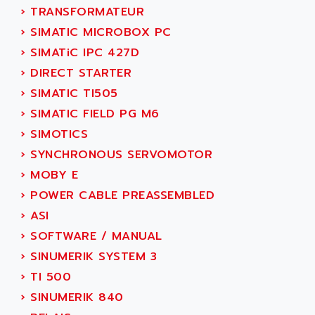
NUM 1060
ADVANCED ENERGY
›
TRANSFORMATEUR
NUM 760
ADVANCED MICRO DEVICES
›
SIMATIC MICROBOX PC
NUM 750/760
ADVANCED MOTION CONTROLS
›
SIMATiC IPC 427D
NUM750
ADVANCED POWER TECHNOLOGY
›
DIRECT STARTER
NUM750 / NUM760
ADVANCED UV
›
SIMATIC TI505
NUM 750
ADVANTEC
›
SIMATIC FIELD PG M6
ULTRA SERIES
ADVANTECH
›
SIMOTICS
IPC
ADVANTYS FTM
›
SYNCHRONOUS SERVOMOTOR
INDUCTEL
ADWIN
›
MOBY E
C500
AE
›
POWER CABLE PREASSEMBLED
C200H
AE&T
›
ASI
CQM1
AEC
›
SOFTWARE / MANUAL
R88
AECO
›
SINUMERIK SYSTEM 3
CQM1H
AEE
›
TI 500
RECTIVAR 4
AEEON
›
SINUMERIK 840
ALTIVAR 16