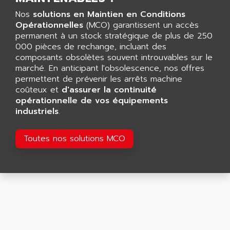
ARGOLUX AS
AIRWELL
Nos
solutions en Maintien en Conditions
TSX 21
Opérationnelles
AISA
(MCO) garantissent un accès
ALTISTART
permanent à un stock stratégique de plus de 250
AIXIA SYSTEMES
000 pièces de rechange, incluant des
TEXT DISPLAY
AJC BATTERY
composants obsolètes souvent introuvables sur le
SIMATIC S5 115U
marché. En anticipant l'obsolescence, nos offres
AJHUA TECHNOLOGY
SINUMERIK 840
permettent de prévenir les arrêts machine
AJR DIFFUSION
coûteux et
d'assurer la continuité
SMTBD1
AK ELECTRONIQUE
opérationnelle de vos équipements
SMT
industriels
.
AKA
SMTB
AKER
SMT-BSI
Toutes nos solutions MCO
AKIM AG
CPX37
AKKU
CE65
AKO
ROD 426
ALACATEL
SINUMERIK 840C
ALARMCOM
ATP
ALCATEL
9300-SERIES