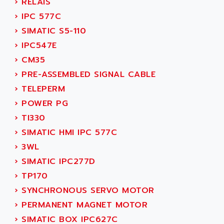
AEES
›
RELAIS
ALTIVAR 66
AEG
›
IPC 577C
MICROMASTER
AEG MODICON
›
SIMATIC S5-110
SQUARE D
AEL CRYSTALS
›
IPC547E
SY/MAX
AEM
›
CM35
ADVANTYS
AEP
›
PRE-ASSEMBLED SIGNAL CABLE
APRIL 3000
AERMEC
›
TELEPERM
VT5000
AERO - SHARP
›
POWER PG
VT3000
AEROBAR
›
TI330
VT
AEROSEC INDUSTRIE
›
SIMATIC HMI IPC 577C
VSPA1
AEROTECH
›
3WL
FERROMATIK PMC 1000
AES
›
SIMATIC IPC277D
VT100
AESYS
›
TP170
LCA
AEV
›
SYNCHRONOUS SERVO MOTOR
CNC ALPHA
AFAG
›
PERMANENT MAGNET MOTOR
SMART TOUCH
AFDI
›
SIMATIC BOX IPC627C