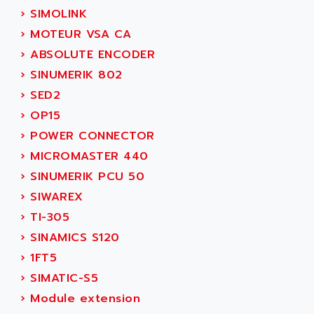
GP 70 SERIE
AFP PRODEL
›
SIMOLINK
PROVIT 5000
AG ASSOCIATES
›
MOTEUR VSA CA
S4-S4C
AGASTAT
›
ABSOLUTE ENCODER
SIAX
AGDE
›
SINUMERIK 802
FESTO ELECTRONIC
AGE POWERBLOCK
›
SED2
PCS095
AGETEM
›
OP15
TOUCHVIEW
AGI
›
POWER CONNECTOR
REDIPANEL
AGIE
›
MICROMASTER 440
RJ2
AGILENT
›
SINUMERIK PCU 50
MULTI-SERVO
AGILENT TECHNOLOGIES
›
SIWAREX
PCS
AGILER
›
TI-305
RECTIVAR
AGP
›
SINAMICS S120
RECTIVAR 4 SERIE 641
AGS
›
1FT5
CONTROLLOGIX
AGTATAC
›
SIMATIC-S5
plc5
AGTATEC AG
›
Module extension
SLC 500