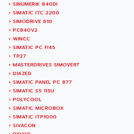
ADANI PSC
›
SINUMERIK 840DI
KDA
ADAPTATER
›
SIMATIC ITC 2200
KDS
ADAPTATIVE
›
SIMODRIVE 610
TDA
ADAPTEC
›
PC840V2
BUM
ADAPTORR
›
WINCC
BUS
ADAS
›
SIMATIC PC FI45
DIAX 04
ADC AUTOMATICA
›
TP27
DIAX 4
ADDA
›
MASTERDRIVES SIMOVERT
cms3
ADDER
›
DIAZED
CMS
ADDI DATA
›
SIMATIC PANEL PC 877
PARVEX
ADEL SYSTEM
›
SIMATIC S5 115U
AMS
ADEPT
›
POLYCOOL
R6TXB
ADEPT TECHNOLOGY
›
SIMATIC MICROBOX
MOVIDYN
ADES
›
SIMATIC ITP1000
MOVITRAC
ADETEC
›
SIVACON
LEXIUM
ADISCOM