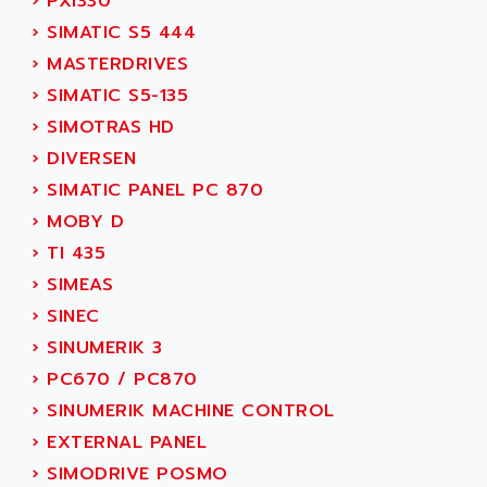
›
PXI330
SERVVODYN
ADITEC
›
SIMATIC S5 444
SERVODYN
ADL
›
MASTERDRIVES
SE50
ADL EUROTECH
›
SIMATIC S5-135
LTD12
ADLEE POWERTRONIC
›
SIMOTRAS HD
MDLA
ADLINK
›
DIVERSEN
MDLS
ADLINK TECHNOLOGY
›
SIMATIC PANEL PC 870
ACMD2
ADM ELECTRONIC
›
MOBY D
ACM
ADMV
›
TI 435
PLS514
ADN
›
SIMEAS
PLS510
ADN PESAGE
›
SINEC
PLS508
ADTECH POWER INC
›
SINUMERIK 3
SERVOSTAR
ADV
›
PC670 / PC870
AC FEED MOTOR
ADVANCE
›
SINUMERIK MACHINE CONTROL
SIMODRIVE 611
ADVANCE HIVOLT
›
EXTERNAL PANEL
TSX MOMENTUM
ADVANCE TAPES
›
SIMODRIVE POSMO