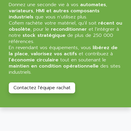
VT170
Donnez une seconde vie à vos
automates
,
ALSPA
variateurs
,
HMI et autres composants
MENTOR II
ALSTEF
industriels
que vous n’utilisez plus.
EEA
Cofiem rachète votre matériel, qu’il soit
récent ou
ALSTHOM
obsolète
, pour le
reconditionner
et l’intégrer à
CD1-K
ALSTHOM ATLANTIQUE
notre
stock stratégique
de plus de 250 000
SIMATIC MONITOR PANEL
références.
ALSTHOM PARVEX
ACS
En revendant vos équipements, vous
libérez de
ALSTOM
la place
,
valorisez vos actifs
et contribuez à
LCD
ALTECH
l’économie circulaire
tout en soutenant le
SBS
maintien en condition opérationnelle
des sites
ALTER
ABS
industriels.
ALTIVAR
PS316
ALTRAC AG
Contactez l'équipe rachat
RPX
ALTRONICS
PB100
ALTRONIX
PB 300 / PB 600
ALUTRON
5000
ALX
SMC35
AMADA