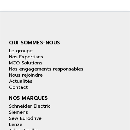
PANELVIEW 1200
ARBO
MDLQ
ARBOR
GP2000 Series
ARBURG
TSX17
ARC MACHINES
1060
ARC MODENA
QUI SOMMES-NOUS
VECTOR DRIVE
ARCEL
Le groupe
ALPHA
Nos Expertises
ARCNET
SM SERIE
MCO Solutions
ARCOL
Nos engagements responsables
SIMATIC S7-200
ARCOLECTRIC
Nous rejoindre
MODICON QUANTUM
Actualités
ARCOTRONICS
GENIUS
Contact
ARCTIC COOLING
A SERIES
NOS MARQUES
ARDAMEL LHOMARGY
MDLU
Schneider Electric
ARDATEM
Siemens
UAC
ARDETEM
Sew Eurodrive
LQ SERIE
ARDUCAM
Lenze
530 SERIES