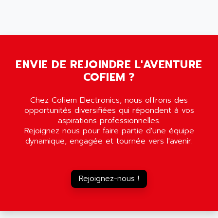
C50
AMTE
SMARTDRIVE VF1000
AMX
NUMECOR
ANAHEIM AUTOMATION
MINICOR
ANALOG
631
ENVIE DE REJOINDRE L'AVENTURE
ANALOG DEVICES
DBS
COFIEM ?
ANALOGIC
CQM1H
ANALOX
Chez Cofiem Electronics, nous offrons des
ESG
ANATEL
opportunités diversifiées qui répondent à vos
TP27
ANCA
aspirations professionnelles.
MOVIDRIVE
Rejoignez nous pour faire partie d'une équipe
ANCAR
dynamique, engagée et tournée vers l'avenir.
MDS
ANDERS ELECTRONICS
COMBIVERT
ANDERSON POWER PRODUCTS
COMBIVERT S4
ANDERSON-NEGELE
Rejoignez-nous !
VSF
ANDRON
TI-305
ANELEC
DIAS