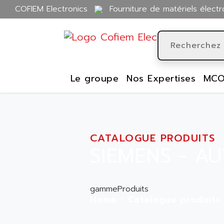
COFIEM Electronics
Fourniture de matériels électr
Le groupe
Nos Expertises
MCO
CATALOGUE PRODUITS
SIEMENS - AU
gammeProduits
Home
Catalogue produits