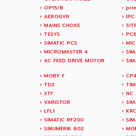
SITOP
ABASK
›
OP15/B
›
prim
SIMATIC
ABB
›
AEROGYR
›
IPC
SIMATIC S7-400
ABB AS ROBOTIC
›
MAINS CHOKE
›
SIT
90-30
ABB REPAIR DEPT
›
TESYS
›
PC6
SERIES 90-30
ABB ROBOTICS
›
SIMATIC PCS
›
MIC
C350 / C370
ABC VISION
›
MICROMASTER 4
›
SIM
RAIL SWITCH
ABD
›
AC FEED DRIVE MOTOR
›
SIM
SBC
ABG
HMI
ABL
›
MOBY F
›
CP4
SIMATIC HMI
ABL SURSUM
›
TD2
›
TIM
SIMATIC OPERATOR
ABLE SYSTEMS
›
3TF
›
NC
PANEL
ABLIC
›
VARISTOR
›
SIM
OPERATOR PANEL
ABOUTBATTERIE
›
LFL1
›
KRC
APRIL 2000
ABRACON
›
SIMATIC RF200
›
SIMA
APRIL 7000
ABS COMPUTERS
›
SINUMERIK 802
›
MOB
SMC50