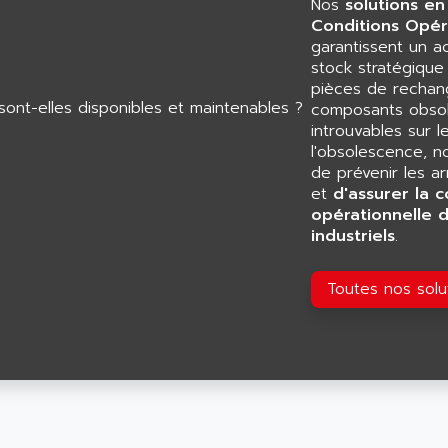
Nos
solutions en
Conditions Opér
garantissent un 
stock stratégiqu
pièces de rechang
composants obsol
introuvables sur l
l'obsolescence, n
de prévenir les a
et
d'assurer la c
opérationnelle 
industriels
.
Toutes nos sol