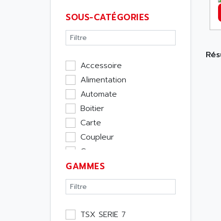
SOUS-CATÉGORIES
Résu
Accessoire
Alimentation
Automate
Boitier
Carte
Coupleur
Cpu
GAMMES
Ecran
Entrée / Sortie
Memoire
Module Métier
TSX SERIE 7