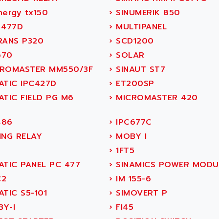
ergy tx150
›
SINUMERIK 850
 477D
›
MULTIPANEL
RANS P320
›
SCD1200
70
›
SOLAR
ROMASTER MM550/3F
›
SINAUT ST7
ATIC IPC427D
›
ET200SP
ATIC FIELD PG M6
›
MICROMASTER 420
86
›
IPC677C
ING RELAY
›
MOBY I
›
1FT5
ATIC PANEL PC 477
›
SINAMICS POWER MODU
2
›
IM 155-6
TIC S5-101
›
SIMOVERT P
Y-I
›
FI45