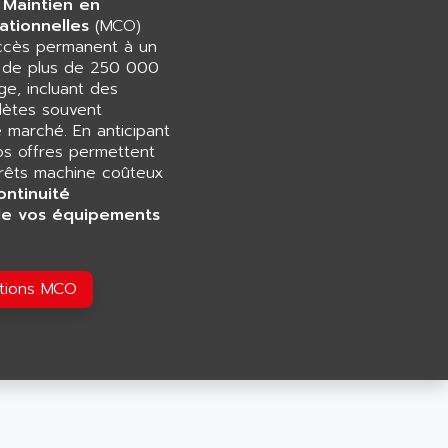
 Maintien en
ationnelles
(MCO)
accès permanent à un
e de plus de 250 000
e, incluant des
ètes souvent
e marché. En anticipant
os offres permettent
rrêts machine coûteux
ontinuité
de vos équipements
utions MCO