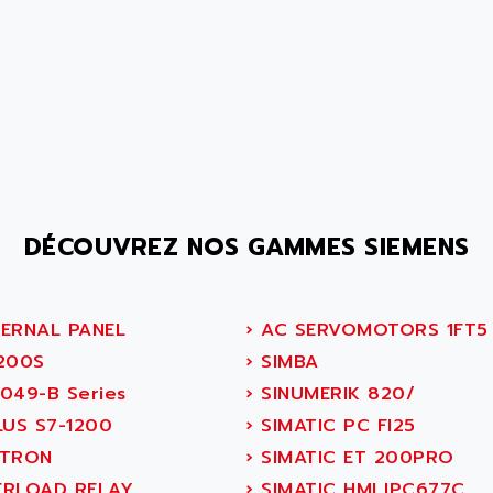
DÉCOUVREZ NOS GAMMES SIEMENS
ERNAL PANEL
›
AC SERVOMOTORS 1FT5
200S
›
SIMBA
049-B Series
›
SINUMERIK 820/
LUS S7-1200
›
SIMATIC PC FI25
TRON
›
SIMATIC ET 200PRO
RLOAD RELAY
›
SIMATIC HMI IPC677C