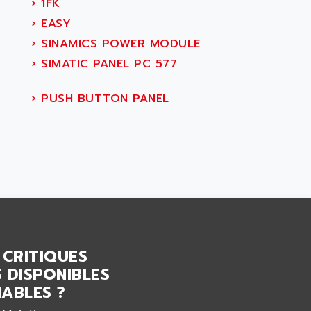
›
1FK
›
EASY
›
SINAMICS POWER MODULE
›
SIMATIC PANEL PC 577
›
PUSH BUTTON PANEL
 CRITIQUES
 DISPONIBLES
ABLES ?