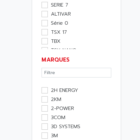
Moteur
SERIE 7
Pupitre Opérateur
ALTIVAR
Rack
Série 0
Etude
TSX 17
Software
TBX
Variateur
TSX NANO
Actif
MARQUES
TSX PREMIUM
Affichage
ASI
Consommable
APRIL 5000
Electromecanique /
XUD
Energie
2H ENERGY
TSX MICRO
Optoélectronique
2KM
MAGELIS
Passif
2-POWER
TCCX
Bureau
3COM
CCX17
Emballage
3D SYSTEMS
TELEFAST
Informatique
3M