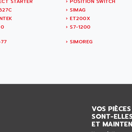
ECT STARTER
›
POSITION SWITCH
627C
›
SIMAG
NTEK
›
ET200X
20
›
S7-1200
77
›
SIMOREG
VOS PIÈCES
SONT-ELLES
ET MAINTEN