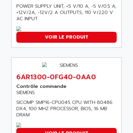
SMC 25 et SMC 35
POWER SUPPLY UNIT, +5 V/10 A, -5 V/0.5 A,
AC SMARTMOTION
SMC25 et SMC35
+12V/2A, -12V/2 A OUTPUTS, 110 V/220 V
ACARD
AC INPUT
SMC25
ACB
SMC
ACBEL
PB80
VOIR LE PRODUIT
ACCES
PB400
ACCESS
WS SERIES
ACCROSSER
PB200
ACCU
TSX COMPACT
ACCUCELL
6AR1300-0FG40-0AA0
984 SERIE
ACCU-SORT SYSTEMS
Contrôle commande
SIMODRIVE
ACCUTRONICS
SIEMENS
TSX21
ACDC
SICOMP SMP16-CPU045 CPU WITH 80486
C350
DX4, 100 MHZ PROCESSOR, BIOS, 16 MB
ACEDIS
15N
DRAM
ACER
PB15
ACERIME
C200