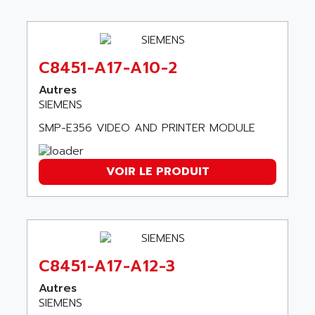
BUM 60
ASERTI ELECTRONIC
APP
ASG
REOVIB
ASGS
C8451-A17-A10-2
TESYS K
ASIAITALIA
Autres
MULTI DIGITAL
ASKCO
SIEMENS
UNIDRIVE SP
ASKCO UPS
SMP-E356 VIDEO AND PRINTER MODULE
SDC
ASL
BUH
ASM
VOIR LE PRODUIT
DSQC
ASOUND
PILOT PANEL
ASP AUTOMATIONSTECHNIK
SERIE 90 MICRO
ASROCK
SIMATIC BOX PC 620
ASSELIN
PROVIT 2000
C8451-A17-A12-3
ASSEMTECH
POSITEC
ASSMANN WSW
Autres
SDCC
SIEMENS
ASSY