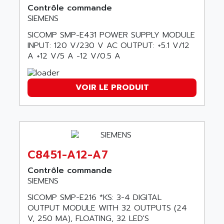
NUM 1060
ADVANCED ENERGY
Contrôle commande
NUM 760
SIEMENS
ADVANCED MICRO DEVICES
NUM 750/760
SICOMP SMP-E431 POWER SUPPLY MODULE
ADVANCED MOTION CONTROLS
NUM750
INPUT: 120 V/230 V AC OUTPUT: +5.1 V/12
ADVANCED POWER TECHNOLOGY
A +12 V/5 A -12 V/0.5 A
NUM750 / NUM760
ADVANCED UV
NUM 750
ADVANTEC
VOIR LE PRODUIT
ULTRA SERIES
ADVANTECH
IPC
ADVANTYS FTM
INDUCTEL
ADWIN
C500
AE
C200H
AE&T
C8451-A12-A7
CQM1
AEC
Contrôle commande
R88
SIEMENS
AECO
CQM1H
AEE
SICOMP SMP-E216 *KS: 3-4 DIGITAL
RECTIVAR 4
OUTPUT MODULE WITH 32 OUTPUTS (24
AEEON
V, 250 MA), FLOATING, 32 LED'S
ALTIVAR 16