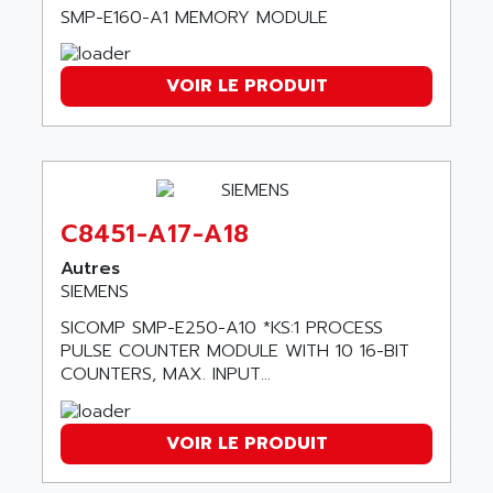
GP3000 SERIES
AST
SMP-E160-A1 MEMORY MODULE
MAC112
ASTAR
SINUMERIK 840DI
ASTEC
VOIR LE PRODUIT
ARGUS
ASTEEL
XL200
ASTRODESIGN
SINUMERIK 840D
ASTROSYSTEMS
MRJ2S
ASUS
ALTIVAR 5
C8451-A17-A18
ASV
RM3
Autres
ASYS
P840
SIEMENS
AT&SMLBNA
MOTEUR VSA CA
SICOMP SMP-E250-A10 *KS:1 PROCESS
AT&T MICROELECTRONICS
PULSE COUNTER MODULE WITH 10 16-BIT
VARMECA
ATA ELECTRO TECHNIQUE
COUNTERS, MAX. INPUT...
PCD2
ATE
PCD7
ATEC
VOIR LE PRODUIT
MELDAS
ATECH
VT585