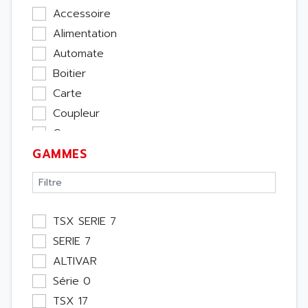
Accessoire
Alimentation
Automate
Boitier
Carte
Coupleur
Cpu
GAMMES
Ecran
Entrée / Sortie
Memoire
Module Métier
TSX SERIE 7
Moteur
SERIE 7
Pupitre Opérateur
ALTIVAR
Rack
Série 0
Etude
TSX 17