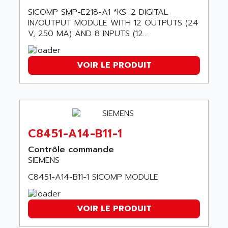
SIMOTICS S
ARTLII
SICOMP SMP-E218-A1 *KS: 2 DIGITAL
Kinetix 6000
ARX
IN/OUTPUT MODULE WITH 12 OUTPUTS (24
MELSEC
V, 250 MA) AND 8 INPUTS (12...
AS INFO
ADVANTYS STB
ASAHI
ND
VOIR LE PRODUIT
ASAHI ENGINEERING
SIMOVERT P
ASANTE
RTS
ASC
VPC
ASCII
XBLC
ASCO
C8451-A14-B11-1
2500M
ASCOM
2500
Contrôle commande
ASCON
SIEMENS
HARMONY XVBC
ASE ENERGY
C8451-A14-B11-1 SICOMP MODULE
ACS600
ASEA
PG
ASECOS
SINAMICS
VOIR LE PRODUIT
ASEDO
TI 500
ASEM