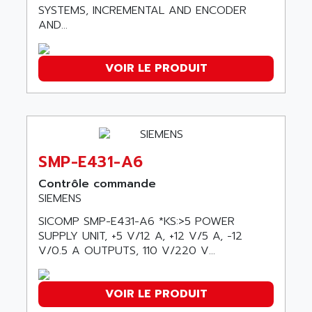
ADANI PSC
SYSTEMS, INCREMENTAL AND ENCODER
KDA
AND...
ADAPTATER
KDS
ADAPTATIVE
TDA
ADAPTEC
VOIR LE PRODUIT
BUM
ADAPTORR
BUS
ADAS
DIAX 04
ADC AUTOMATICA
DIAX 4
ADDA
SMP-E431-A6
cms3
ADDER
CMS
Contrôle commande
ADDI DATA
SIEMENS
PARVEX
ADEL SYSTEM
AMS
SICOMP SMP-E431-A6 *KS:>5 POWER
ADEPT
SUPPLY UNIT, +5 V/12 A, +12 V/5 A, -12
R6TXB
ADEPT TECHNOLOGY
V/0.5 A OUTPUTS, 110 V/220 V...
MOVIDYN
ADES
MOVITRAC
ADETEC
VOIR LE PRODUIT
LEXIUM
ADISCOM