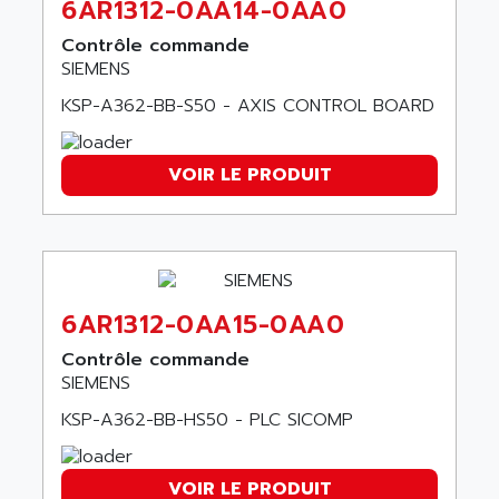
AMET
6AR1312-0AA14-0AA0
690 SERIE
AMETEK
Contrôle commande
ECODRIVE
AMETHERM
SIEMENS
CHARGEUR
AMI SEMICONDUCTOR
KSP-A362-BB-S50 - AXIS CONTROL BOARD
NUM 720
AMIC TECHNOLOGY
SINUMERIK 802
AMK
VOIR LE PRODUIT
PCS950
AMKASYN
DIGITAX
AMP
BUC
AMP DISPLAY
RAC3
AMPEREX
PANELVIEW 550
6AR1312-0AA15-0AA0
AMPEX
AC SERVO
AMPHENOL
Contrôle commande
AXODYN
SIEMENS
AMPIRE
SMD
KSP-A362-BB-HS50 - PLC SICOMP
AMPLICON
8200 VECTOR
AMRI-KSB
GP2000 SERIE
AMSAMOTION
VOIR LE PRODUIT