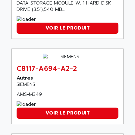
ARDUINO
DATA STORAGE MODULE W. 1 HARD DISK
C170
DRIVE (3.5"),540 MB...
AREVA
RESISTRON
ARGUS
OP30/B
VOIR LE PRODUIT
ARIA
DNC
ARIC
UD7000
ARICO
PMC1000
ARIES
FLEX DRIVE
ARINC
C8117-A694-A2-2
CEPR
ARIS
FD-B SERIES
Autres
ARIS HERION
SIEMENS
ACS550
ARISTO
AMS-M349
MAESTRO
ARISTON
J2-SUPER SERIES
ARITECH
VFD
VOIR LE PRODUIT
ARIZONA
TFS
ARL
LFL
ARNATRONIC