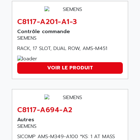
PANELVIEW 1200
ARBO
MDLQ
ARBOR
C8117-A201-A1-3
GP2000 Series
ARBURG
TSX17
Contrôle commande
ARC MACHINES
SIEMENS
1060
ARC MODENA
RACK, 17 SLOT, DUAL ROW, AMS-M451
VECTOR DRIVE
ARCEL
ALPHA
ARCNET
SM SERIE
VOIR LE PRODUIT
ARCOL
SIMATIC S7-200
ARCOLECTRIC
MODICON QUANTUM
ARCOTRONICS
GENIUS
ARCTIC COOLING
A SERIES
ARDAMEL LHOMARGY
C8117-A694-A2
MDLU
ARDATEM
Autres
UAC
ARDETEM
SIEMENS
LQ SERIE
ARDUCAM
SICOMP AMS-M349-A100 *KS: 1 AT MASS
530 SERIES