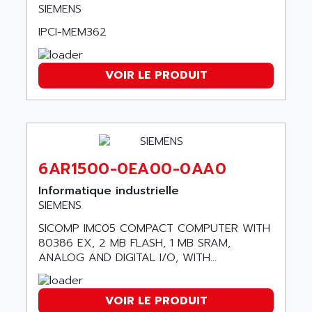
ANILAM
SIEMENS
SMTBSI
ANIME
IPCI-MEM362
MP
ANIOS
SIMATIC PC
ANKAM
DPH
VOIR LE PRODUIT
ANKER
STATOVAR
ANRITSU
UCD
ANS
SINUMERIK 820
ANSALDO
SIMOREG K
ANSELL
6AR1500-0EA00-0AA0
ALIMENTATION
ANSMANN
Informatique industrielle
IRT
ANSYCO
SIEMENS
DIGIPLAN
ANTEC
SICOMP IMC05 COMPACT COMPUTER WITH
TPD32
80386 EX, 2 MB FLASH, 1 MB SRAM,
ANTEK INSTRUMENTS
ZELIO
ANALOG AND DIGITAL I/O, WITH...
ANUVA TECHNOLOGIES
SIMATIC S5-95F
ANYBUS
NUM 1040
VOIR LE PRODUIT
AOIP