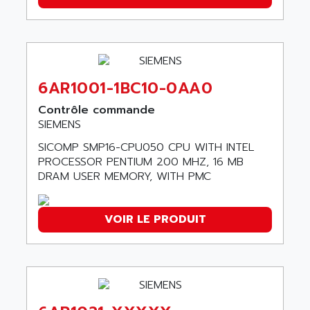
ALCATEL-LUCENT
8200-SERIES
ALDES
SERIE 9000
ALES
SIMATIC ET200
ALFA PROGETTI
SERVOPACK
6AR1001-1BC10-0AA0
ALFA ROBOT
UNIDRIVE
ALFA ROMEO
Contrôle commande
FMV
SIEMENS
ALFAA
DIGIDRIVE SE
ALFA-LAVAL
SICOMP SMP16-CPU050 CPU WITH INTEL
SIGMA II
PROCESSOR PENTIUM 200 MHZ, 16 MB
ALFASISTEL
DRAM USER MEMORY, WITH PMC
VERITRON
ALFATRONIX
PANELVIEW
ALFONS HAAR
AXUMERIK
VOIR LE PRODUIT
ALICAT SCIENTIFIC
PROVIT
ALIZEA
GRADIPAK
ALL TERMINALS
SIMATIC MP
ALLEGRO MICROSYSTEMS
MINI MAESTRO
ALLEN