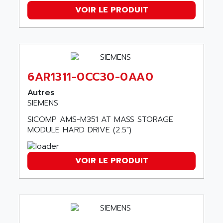
SCALANCE
AMAN
VOIR LE PRODUIT
SMC40
AMAREX
SCM50
AMAT
BKD
AMBERSIL
A16B
AMBRESIL
MIDIMASTER VECTOR
6AR1311-0CC30-0AA0
AMC
MIDIMASTER
Autres
AMD
SMC200
SIEMENS
AMDV
ADVANTYS TELEFAST
SICOMP AMS-M351 AT MASS STORAGE
AMERICAN DYNAMICS
MODULE HARD DRIVE (2.5")
TELEFAST ABE7
AMERICAN MEGATRENDS
750
AMERICAN MICROSEMICONDUCTOR
AT
VOIR LE PRODUIT
AMERICAN MICROSEMICONDUCTOR INC
AB2
AMERICAN SIGMA
TC2000
AMERICAN STD INC
MOVITRON
AMERSHAM
SMC100