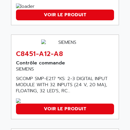
AEES
ALTIVAR 66
AEG
MICROMASTER
VOIR LE PRODUIT
AEG MODICON
SQUARE D
AEL CRYSTALS
SY/MAX
AEM
ADVANTYS
AEP
APRIL 3000
AERMEC
C8451-A12-A8
VT5000
AERO - SHARP
Contrôle commande
VT3000
AEROBAR
SIEMENS
VT
AEROSEC INDUSTRIE
SICOMP SMP-E217 *KS: 2-3 DIGITAL INPUT
VSPA1
AEROTECH
MODULE WITH 32 INPUTS (24 V, 20 MA),
FERROMATIK PMC 1000
FLOATING, 32 LED'S, RC...
AES
VT100
AESYS
LCA
VOIR LE PRODUIT
AEV
CNC ALPHA
AFAG
SMART TOUCH
AFDI