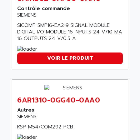
VT170
ALSPA
Contrôle commande
MENTOR II
SIEMENS
ALSTEF
EEA
SICOMP SMP16-EA219 SIGNAL MODULE
ALSTHOM
CD1-K
DIGITAL I/O MODULE 16 INPUTS 24 V/10 MA
ALSTHOM ATLANTIQUE
16 OUTPUTS 24 V/0.5 A
SIMATIC MONITOR PANEL
ALSTHOM PARVEX
ACS
ALSTOM
VOIR LE PRODUIT
LCD
ALTECH
SBS
ALTER
ABS
ALTIVAR
PS316
ALTRAC AG
RPX
6AR1310-0GG40-0AA0
ALTRONICS
PB100
ALTRONIX
Autres
PB 300 / PB 600
SIEMENS
ALUTRON
5000
ALX
KSP-M54/COM292 PCB
SMC35
AMADA