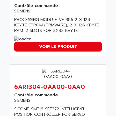
SINUMERIK 810
Contrôle commande
ACTIOMTECH
PREMIUM
SIEMENS
ACTION PAK
PREVENTA
PROCESSING MODULE VE 386 2 X 128
ACTIVA MULLER
KBYTE EPROM (FIRMWARE), 2 X 128 KBYTE
TWIDO
ACTIVE HUB
RAM, 2 SLOTS FOR 2X32 KBYTE...
NANO
ACTIVIB
PCMCIA CARD
ACTRONIC
VOIR LE PRODUIT
TFTX
ACU-RITE
SIMATIC S7-300
ACU-TIME
TDM
ACX ADAP TORR
DIAX 2
ADA
TVM
ADAC
KDV
6AR1304-0AA00-0AA0
ADAFRUIT
KVR
Contrôle commande
ADAM
SIEMENS
TVD
ADAMCZEWSKI
SERVO DRIVE
SICOMP SMP16-SFT372 INTELLIGENT
ADAMEL
POSITION CONTROLLER FOR SERVO
AC MAINSPINDLE