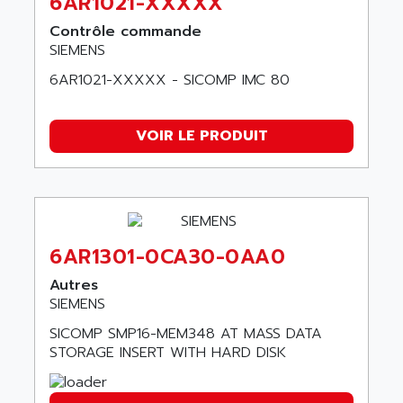
6AR1021-XXXXX
NT3
ALLEN BRADLEY
Contrôle commande
CYBER 4000
ALLEN CODIERGERATE GMBH
SIEMENS
RPX30
ALLEN CODING SYSTEMS
6AR1021-XXXXX - SICOMP IMC 80
SINUMERIK 820/
ALLEN SYSTEMS
LOGO
ALLIANCE INSTRUMENTS
VOIR LE PRODUIT
SIMATIC MULTIPANEL
ALLIANCE MEMORY
CL200
ALLIED TELESIS
DIGIVEX
ALLIED TELESYN
PWE
ALLIED VISION
CL300
6AR1301-0CA30-0AA0
ALLIGATOR
SIMOVERT MASTERDRIVES
ALLISON
Autres
C100
SIEMENS
ALLISON TRANSMISSION
OP35
SICOMP SMP16-MEM348 AT MASS DATA
ALM
SIMATIC TP
STORAGE INSERT WITH HARD DISK
ALMA
BT
ALMCO KLEENTEC
PANEL PLUS 600