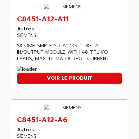
ALTIVAR 58
ARO
KRC2
AROLIT-PLASTIC
C8451-A12-A11
ABR7
ARPEGE
Autres
VR1B
ARPS
SIEMENS
MDLD
ARROW PNEUMATIC
SICOMP SMP-E201-A1 *KS: 1 DIGITAL
MENTOR 2
IN/OUTPUT MODULE WITH 48 TTL I/O
ARSEFRAM
KRC1
LEADS, MAX.48 MA OUTPUT CURRENT...
ARSILICII
MULTICONTROL
ARSOFT
SYSDRIVE
VOIR LE PRODUIT
ART
ACI
ARTECHE
ACOPOS
ARTECHNIC
760
ARTESYN
TESYS
ARTESYN EMBEDDED TECHNOLOGIES
C8451-A12-A6
BUG
ARTILA
Autres
SYNCHRONOUS SERVO MOTOR
ARTIS
SIEMENS