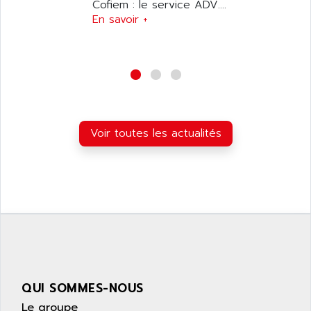
ARL
Cofiem : le service ADV....
LFL
En savoir +
ARNATRONIC
ALTIVAR 58
ARO
KRC2
AROLIT-PLASTIC
ABR7
ARPEGE
VR1B
ARPS
MDLD
ARROW PNEUMATIC
Voir toutes les actualités
MENTOR 2
ARSEFRAM
KRC1
ARSILICII
MULTICONTROL
ARSOFT
SYSDRIVE
ART
ACI
ARTECHE
ACOPOS
ARTECHNIC
760
ARTESYN
TESYS
ARTESYN EMBEDDED TECHNOLOGIES
QUI SOMMES-NOUS
BUG
ARTILA
Le groupe