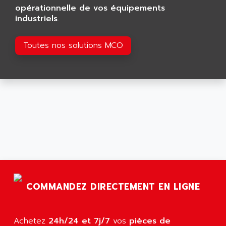
BT
opérationnelle de vos équipements
ALMCO KLEENTEC
PANEL PLUS 600
industriels
.
ALPES DEIS
PSS
ALPES TECNOLOGIE
Toutes nos solutions MCO
DIGIFAS
ALPHA
TC1028
ALPHA GETRIEBEBAU
MICROCOR
ALPHA LAVAL
DIXIT
ALPHA SOLWAY
PYRAMID
ALPHA VUOTO
ADMIRAL
ALPHA WIRE
S3C
ALPHAGEAR
4900
ALPHEE
MV1000
ALPINE
650 SERIE
ALPS
COMMANDEZ DIRECTEMENT EN LIGNE
ALPHA SVM
ALPSITEC
FRENIC
ALR
Achetez
24h/24 et 7j/7
vos
pièces de
RAC