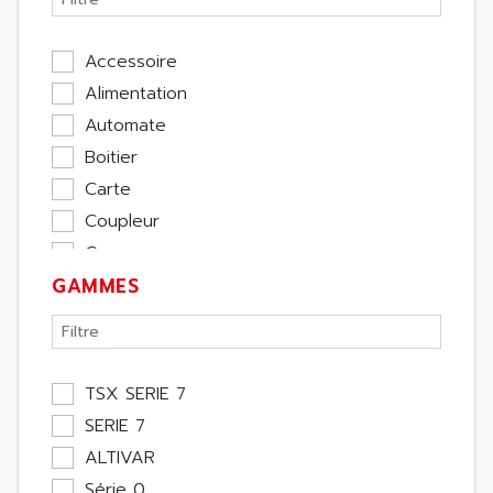
Accessoire
Alimentation
Automate
Boitier
Carte
Coupleur
Cpu
GAMMES
Ecran
Entrée / Sortie
Memoire
Module Métier
TSX SERIE 7
Moteur
SERIE 7
Pupitre Opérateur
ALTIVAR
Rack
Série 0