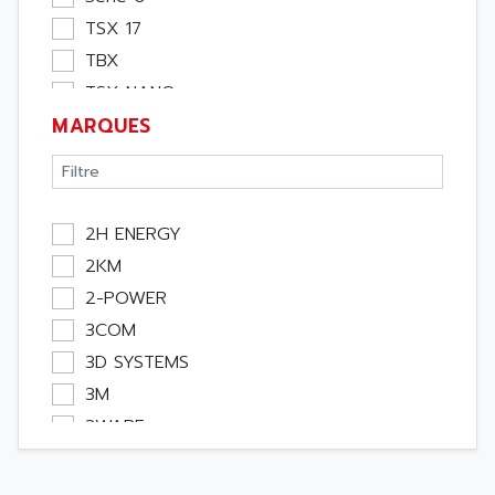
Etude
TSX 17
Software
TBX
Variateur
TSX NANO
Actif
MARQUES
TSX PREMIUM
Affichage
ASI
Consommable
APRIL 5000
Electromecanique / Energie
XUD
2H ENERGY
Optoélectronique
TSX MICRO
2KM
Passif
MAGELIS
2-POWER
Bureau
TCCX
3COM
Emballage
CCX17
3D SYSTEMS
Informatique
TELEFAST
3M
Pc
SIMATIC S5-115U
3WARE
Outillage
SIMATIC S5
3Y POWER TECHNOLOGY
Robot
MOBY
A PUISSANCE 3