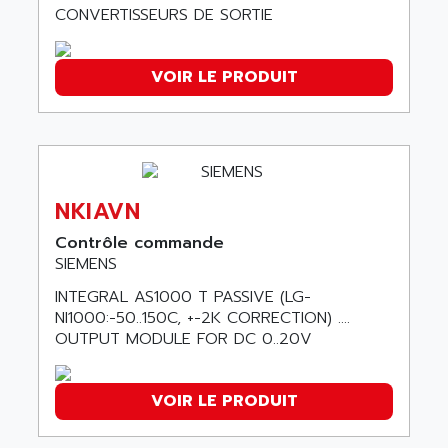
CONVERTISSEURS DE SORTIE
SMC50 / SMC600
AC AUTOMATION
SMC 25 et SMC 35
AC SMARTMOTION
SMC25 et SMC35
VOIR LE PRODUIT
ACARD
SMC25
ACB
SMC
ACBEL
PB80
ACCES
PB400
ACCESS
NKIAVN
WS SERIES
ACCROSSER
Contrôle commande
PB200
ACCU
SIEMENS
TSX COMPACT
ACCUCELL
INTEGRAL AS1000 T PASSIVE (LG-
984 SERIE
NI1000:-50..150C, +-2K CORRECTION) ....
ACCU-SORT SYSTEMS
SIMODRIVE
OUTPUT MODULE FOR DC 0..20V
ACCUTRONICS
TSX21
ACDC
C350
VOIR LE PRODUIT
ACEDIS
15N
ACER