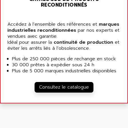
SMC35
RECONDITIONNÉS
AMADA
SCALANCE
AMAN
SMC40
AMAREX
Accédez à l’ensemble des références et
marques
SCM50
industrielles reconditionnées
par nos experts et
AMAT
BKD
vendues avec garantie.
AMBERSIL
Idéal pour assurer la
continuité de production
et
A16B
AMBRESIL
éviter les arrêts liés à l’obsolescence.
MIDIMASTER VECTOR
AMC
Plus de 250 000 pièces de rechange en stock
MIDIMASTER
AMD
30 000 prêtes à expédier sous 24 h
SMC200
Plus de 5 000 marques industrielles disponibles
AMDV
ADVANTYS TELEFAST
AMERICAN DYNAMICS
TELEFAST ABE7
Consultez le catalogue
AMERICAN MEGATRENDS
750
AMERICAN MICROSEMICONDUCTOR
AT
AMERICAN MICROSEMICONDUCTOR INC
AB2
AMERICAN SIGMA
TC2000
AMERICAN STD INC
MOVITRON