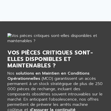
ALLEGRO MICROSYSTEMS
MINI MAESTRO
ALLEN
NT3
ALLEN BRADLEY
CYBER 4000
ALLEN CODIERGERATE GMBH
RPX30
ALLEN CODING SYSTEMS
SINUMERIK 820/
ALLEN SYSTEMS
LOGO
ALLIANCE INSTRUMENTS
SIMATIC MULTIPANEL
ALLIANCE MEMORY
VOS PIÈCES CRITIQUES SONT-
CL200
ALLIED TELESIS
ELLES DISPONIBLES ET
DIGIVEX
MAINTENABLES ?
ALLIED TELESYN
PWE
ALLIED VISION
Nos
solutions en Maintien en Conditions
CL300
Opérationnelles
(MCO) garantissent un accès
ALLIGATOR
SIMOVERT MASTERDRIVES
permanent à un stock stratégique de plus de 250
ALLISON
000 pièces de rechange, incluant des
C100
ALLISON TRANSMISSION
composants obsolètes souvent introuvables sur le
OP35
marché. En anticipant l'obsolescence, nos offres
ALM
permettent de prévenir les arrêts machine
SIMATIC TP
ALMA
coûteux et
d'assurer la continuité