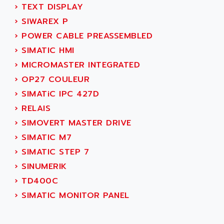
ATP
›
TEXT DISPLAY
ALCATEL
9300-SERIES
›
SIWAREX P
ALCATEL-LUCENT
8200-SERIES
›
POWER CABLE PREASSEMBLED
ALDES
SERIE 9000
›
SIMATIC HMI
ALES
SIMATIC ET200
›
MICROMASTER INTEGRATED
ALFA PROGETTI
SERVOPACK
›
OP27 COULEUR
ALFA ROBOT
UNIDRIVE
›
SIMATiC IPC 427D
ALFA ROMEO
FMV
›
RELAIS
ALFAA
DIGIDRIVE SE
›
SIMOVERT MASTER DRIVE
ALFA-LAVAL
SIGMA II
›
SIMATIC M7
ALFASISTEL
VERITRON
›
SIMATIC STEP 7
ALFATRONIX
PANELVIEW
›
SINUMERIK
ALFONS HAAR
AXUMERIK
›
TD400C
ALICAT SCIENTIFIC
PROVIT
›
SIMATIC MONITOR PANEL
ALIZEA
GRADIPAK
ALL TERMINALS
SIMATIC MP