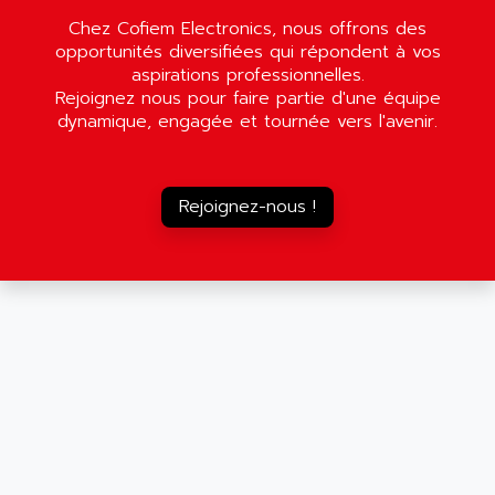
LEXIUM 15
APPLICOM
Chez Cofiem Electronics, nous offrons des
SAFETY RELAY
APPLIED MATERIALS
opportunités diversifiées qui répondent à vos
COMBIVERT F4
aspirations professionnelles.
APPLIED ROBOTICS
SÉRIE 1000
Rejoignez nous pour faire partie d'une équipe
APRIL
dynamique, engagée et tournée vers l'avenir.
AZM
APRIMATIC
MDLL
APS
PANELVIEW PLUS
APT
Rejoignez-nous !
PANEL VIEW 550
APTOR
SLC500
APV
S4-S4C-S4C+
APW
RPX10
AQUA SMART
E-ME-T
AQUAFINE
MICROLOGIX
AQUALYSE
PNOZ
AQUAMED
ROTOVAR
AQUAMETRO
AS-I