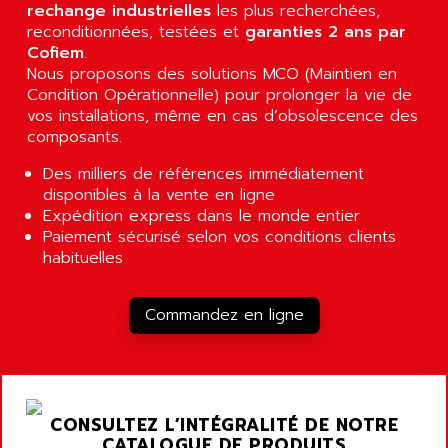
ALRITMA M
rechange industrielles
les plus recherchées,
PUSH BUTTON PANEL
reconditionnées, testées et
garanties 2 ans par
ALRO
VT170
Cofiem
.
ALSPA
Nous proposons des solutions MCO (Maintien en
MENTOR II
ALSTEF
Condition Opérationnelle) pour prolonger la vie de
EEA
vos installations, même en cas d’obsolescence des
ALSTHOM
composants.
CD1-K
ALSTHOM ATLANTIQUE
SIMATIC MONITOR PANEL
Des milliers de références immédiatement
ALSTHOM PARVEX
disponibles à la vente en ligne
ACS
ALSTOM
Expédition express dans le monde entier
LCD
ALTECH
Paiement sécurisé selon vos conditions clients
SBS
habituelles
ALTER
ABS
ALTIVAR
PS316
Commandez en ligne
ALTRAC AG
RPX
ALTRONICS
PB100
ALTRONIX
PB 300 / PB 600
ALUTRON
CONSULTEZ L’INTÉGRALITÉ DE NOTRE
5000
ALX
CATALOGUE DE PRODUITS