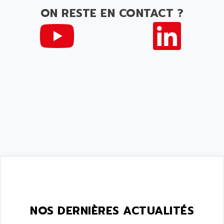
AQUASET
507
ON RESTE EN CONTACT ?
ARAG
PANELVIEW 1200
ARBO
MDLQ
ARBOR
GP2000 Series
ARBURG
TSX17
ARC MACHINES
1060
ARC MODENA
VECTOR DRIVE
ARCEL
ALPHA
ARCNET
SM SERIE
ARCOL
SIMATIC S7-200
ARCOLECTRIC
MODICON QUANTUM
ARCOTRONICS
GENIUS
ARCTIC COOLING
A SERIES
ARDAMEL LHOMARGY
MDLU
ARDATEM
NOS DERNIÈRES ACTUALITÉS
UAC
ARDETEM