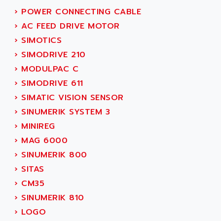
SMART TOUCH
›
POWER CONNECTING CABLE
AFDI
GP 70 SERIE
›
AC FEED DRIVE MOTOR
AFP PRODEL
PROVIT 5000
›
SIMOTICS
AG ASSOCIATES
S4-S4C
›
SIMODRIVE 210
AGASTAT
SIAX
›
MODULPAC C
AGDE
FESTO ELECTRONIC
›
SIMODRIVE 611
AGE POWERBLOCK
PCS095
›
SIMATIC VISION SENSOR
AGETEM
TOUCHVIEW
›
SINUMERIK SYSTEM 3
AGI
REDIPANEL
›
MINIREG
AGIE
RJ2
›
MAG 6000
AGILENT
MULTI-SERVO
›
SINUMERIK 800
AGILENT TECHNOLOGIES
PCS
›
SITAS
AGILER
RECTIVAR
›
CM35
AGP
RECTIVAR 4 SERIE 641
›
SINUMERIK 810
AGS
CONTROLLOGIX
›
LOGO
AGTATAC
plc5