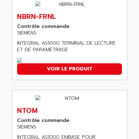
90-30
ABB ROBOTICS
SERIES 90-30
ABC VISION
NBRN-FRNL
C350 / C370
ABD
Contrôle commande
RAIL SWITCH
ABG
SIEMENS
SBC
ABL
INTEGRAL AS1000 TERMINAL DE LECTURE
HMI
ABL SURSUM
ET DE PARAMÉTRAGE
SIMATIC HMI
ABLE SYSTEMS
SIMATIC OPERATOR PANEL
ABLIC
VOIR LE PRODUIT
OPERATOR PANEL
ABOUTBATTERIE
APRIL 2000
ABRACON
APRIL 7000
ABS COMPUTERS
SMC50
ABS SYSTEM
SMC600
NTOM
ABSOCODER
SMC25 et SMC 35
Contrôle commande
ABUS
SMC 50 / SMC 600
SIEMENS
ABUS ELECTRONIC
SMC 600
INTEGRAL AS1000 EMBASE POUR
AC