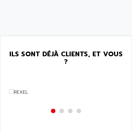
ANELEC
DIAS
ANILAM
SMTBSI
ANIME
MP
ANIOS
SIMATIC PC
ANKAM
DPH
ANKER
STATOVAR
ILS SONT DÉJÀ CLIENTS, ET VOUS
ANRITSU
UCD
?
ANS
SINUMERIK 820
ANSALDO
SIMOREG K
ANSELL
ALIMENTATION
ANSMANN
IRT
ANSYCO
DIGIPLAN
ANTEC
TPD32
ANTEK INSTRUMENTS
ZELIO
ANUVA TECHNOLOGIES
SIMATIC S5-95F
ANYBUS