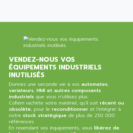
AMERSHAM
SMC100
AMET
690 SERIE
AMETEK
ECODRIVE
AMETHERM
CHARGEUR
AMI SEMICONDUCTOR
NUM 720
AMIC TECHNOLOGY
SINUMERIK 802
AMK
VENDEZ-NOUS VOS
PCS950
AMKASYN
ÉQUIPEMENTS INDUSTRIELS
DIGITAX
AMP
INUTILISÉS
BUC
AMP DISPLAY
Donnez une seconde vie à vos
automates
,
RAC3
AMPEREX
variateurs
,
HMI et autres composants
PANELVIEW 550
industriels
AMPEX
que vous n’utilisez plus.
AC SERVO
Cofiem rachète votre matériel, qu’il soit
récent ou
AMPHENOL
obsolète
, pour le
reconditionner
et l’intégrer à
AXODYN
AMPIRE
notre
stock stratégique
de plus de 250 000
SMD
références.
AMPLICON
8200 VECTOR
En revendant vos équipements, vous
libérez de
AMRI-KSB