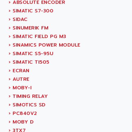
›
ABSOLUTE ENCODER
AEEON
ALTIVAR 16
›
SIMATIC S7-300
AEES
ALTIVAR 66
›
SIDAC
AEG
MICROMASTER
›
SINUMERIK FM
AEG MODICON
SQUARE D
›
SIMATIC FIELD PG M3
AEL CRYSTALS
SY/MAX
›
SINAMICS POWER MODULE
AEM
ADVANTYS
›
SIMATIC S5-95U
AEP
APRIL 3000
›
SIMATIC TI505
AERMEC
VT5000
›
ECRAN
AERO - SHARP
VT3000
›
AUTRE
AEROBAR
VT
›
MOBY-I
AEROSEC INDUSTRIE
VSPA1
›
TIMING RELAY
AEROTECH
FERROMATIK PMC 1000
›
SIMOTICS SD
AES
VT100
›
PC840V2
AESYS
LCA
›
MOBY D
AEV
CNC ALPHA
›
3TX7
AFAG