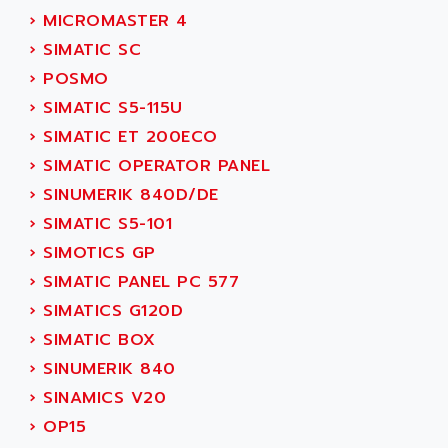
TSX MOMENTUM
›
MICROMASTER 4
ADVANCE TAPES
NUM 1060
›
SIMATIC SC
ADVANCED ENERGY
NUM 760
›
POSMO
ADVANCED MICRO DEVICES
NUM 750/760
›
SIMATIC S5-115U
ADVANCED MOTION CONTROLS
NUM750
›
SIMATIC ET 200ECO
ADVANCED POWER TECHNOLOGY
NUM750 / NUM760
›
SIMATIC OPERATOR PANEL
ADVANCED UV
NUM 750
›
SINUMERIK 840D/DE
ADVANTEC
ULTRA SERIES
›
SIMATIC S5-101
ADVANTECH
IPC
›
SIMOTICS GP
ADVANTYS FTM
INDUCTEL
›
SIMATIC PANEL PC 577
ADWIN
C500
›
SIMATICS G120D
AE
C200H
›
SIMATIC BOX
AE&T
CQM1
›
SINUMERIK 840
AEC
R88
›
SINAMICS V20
AECO
CQM1H
›
OP15
AEE
RECTIVAR 4