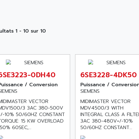
ultats 1 - 10 sur 10
6SE3223-0DH40
6SE3228-4DK50
Puissance / Conversion
Puissance / Conversio
SIEMENS
SIEMENS
MIDIMASTER VECTOR
MIDIMASTER VECTOR
MDV1500/3 3AC 380-500V
MDV4500/3 WITH
+/-10% 50/60HZ CONSTANT
INTEGRAL CLASS A FILTE
TORQUE: 15 KW OVERLOAD
3AC 380-480V+/-10%
150% 60SEC,...
50/60HZ CONSTANT...