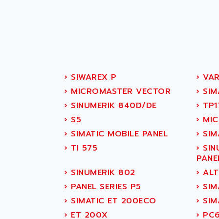
SITOP
ABASK
SIMATIC
ABB
SIMATIC S7-400
ABB AS ROBOTIC
90-30
ABB REPAIR DEPT
SERIES 90-30
ABB ROBOTICS
C350 / C370
›
SIWAREX P
›
VAR
ABC VISION
RAIL SWITCH
›
MICROMASTER VECTOR
›
SIM
ABD
SBC
›
SINUMERIK 840D/DE
›
TP1
ABG
HMI
›
S5
›
MIC
ABL
SIMATIC HMI
›
SIMATIC MOBILE PANEL
›
SIM
ABL SURSUM
SIMATIC OPERATOR
›
TI 575
›
SIN
ABLE SYSTEMS
PANEL
PANE
ABLIC
OPERATOR PANEL
›
SINUMERIK 802
›
ALT
ABOUTBATTERIE
APRIL 2000
›
PANEL SERIES P5
›
SIMA
ABRACON
APRIL 7000
›
SIMATIC ET 200ECO
›
SIM
ABS COMPUTERS
SMC50
›
ET 200X
›
PC6