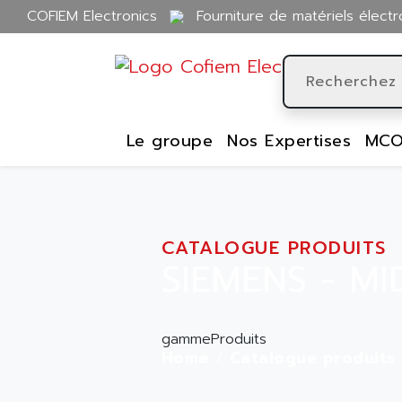
COFIEM Electronics
Fourniture de matériels électr
Le groupe
Nos Expertises
MCO
CATALOGUE PRODUITS
SIEMENS - MI
gammeProduits
Home
Catalogue produits