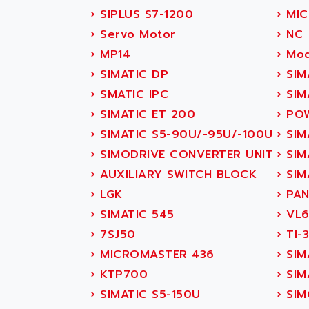
ABS SYSTEM
SMC600
›
SIPLUS S7-1200
›
MIC
ABSOCODER
SMC25 et SMC 35
›
Servo Motor
›
NC
ABUS
SMC 50 / SMC 600
›
MP14
›
Mod
ABUS ELECTRONIC
SMC 600
›
SIMATIC DP
›
SIM
AC
SMC50 / SMC600
›
SMATIC IPC
›
SIM
AC AUTOMATION
SMC 25 et SMC 35
›
SIMATIC ET 200
›
POW
AC SMARTMOTION
SMC25 et SMC35
›
SIMATIC S5-90U/-95U/-100U
›
SIM
ACARD
SMC25
›
SIMODRIVE CONVERTER UNIT
›
SIM
ACB
SMC
›
AUXILIARY SWITCH BLOCK
›
SIM
ACBEL
PB80
›
LGK
›
PAN
ACCES
PB400
›
SIMATIC 545
›
VL6
ACCESS
WS SERIES
›
7SJ50
›
TI-
ACCROSSER
PB200
›
MICROMASTER 436
›
SIM
ACCU
TSX COMPACT
›
KTP700
›
SIMA
ACCUCELL
984 SERIE
›
SIMATIC S5-150U
›
SIM
ACCU-SORT SYSTEMS