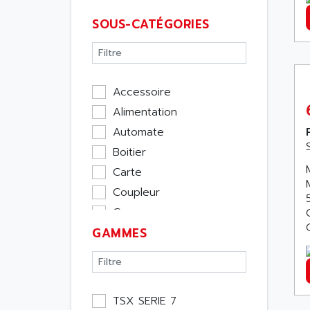
SOUS-CATÉGORIES
Accessoire
Alimentation
Automate
Boitier
Carte
Coupleur
Cpu
GAMMES
Ecran
Entrée / Sortie
Memoire
Module Métier
TSX SERIE 7