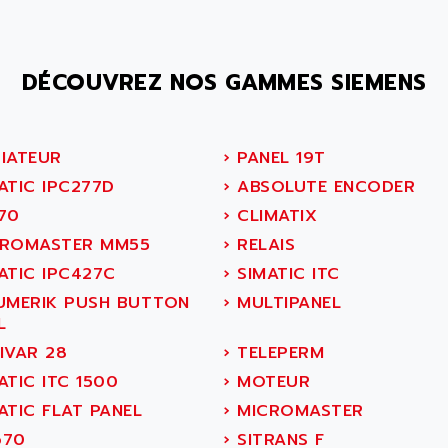
DÉCOUVREZ NOS GAMMES SIEMENS
IATEUR
›
PANEL 19T
ATIC IPC277D
›
ABSOLUTE ENCODER
70
›
CLIMATIX
ROMASTER MM55
›
RELAIS
ATIC IPC427C
›
SIMATIC ITC
UMERIK PUSH BUTTON
›
MULTIPANEL
L
IVAR 28
›
TELEPERM
TIC ITC 1500
›
MOTEUR
ATIC FLAT PANEL
›
MICROMASTER
70
›
SITRANS F