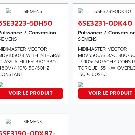
6SE3223-5DH50
6SE3231-0DK40
Puissance / Conversion
Puissance / Conversio
SIEMENS
SIEMENS
MIDIMASTER VECTOR
MIDIMASTER VECTOR
MDV1850/3 WITH INTEGRAL
MDV5500/3 3AC 380-5
CLASS A FILTER 3AC 380-
+/-10% 50/60HZ CONST
480V+/-10% 50/60HZ
TORQUE: 55 KW OVERL
CONSTANT...
150% 60SEC,...
VOIR LE PRODUIT
VOIR LE PRODUIT
6SE3190-0DX87-