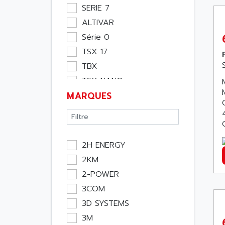
Moteur
SERIE 7
Pupitre Opérateur
ALTIVAR
Rack
Série 0
Etude
TSX 17
Software
TBX
Variateur
TSX NANO
Actif
MARQUES
TSX PREMIUM
Affichage
ASI
Consommable
APRIL 5000
Electromecanique /
XUD
Energie
2H ENERGY
TSX MICRO
Optoélectronique
2KM
MAGELIS
Passif
2-POWER
TCCX
Bureau
3COM
CCX17
Emballage
3D SYSTEMS
TELEFAST
Informatique
3M