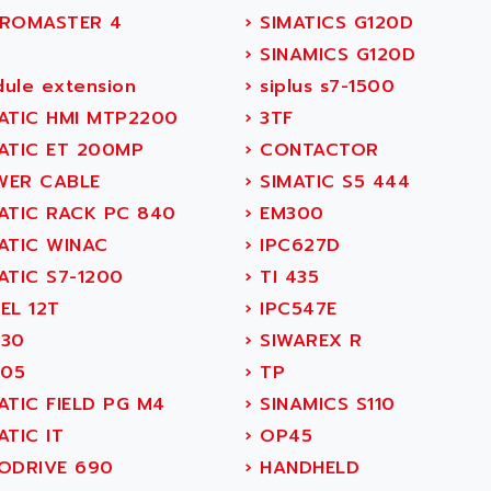
ROMASTER 4
›
SIMATICS G120D
›
SINAMICS G120D
ule extension
›
siplus s7-1500
ATIC HMI MTP2200
›
3TF
ATIC ET 200MP
›
CONTACTOR
ER CABLE
›
SIMATIC S5 444
ATIC RACK PC 840
›
EM300
ATIC WINAC
›
IPC627D
ATIC S7-1200
›
TI 435
EL 12T
›
IPC547E
30
›
SIWAREX R
305
›
TP
ATIC FIELD PG M4
›
SINAMICS S110
TIC IT
›
OP45
ODRIVE 690
›
HANDHELD