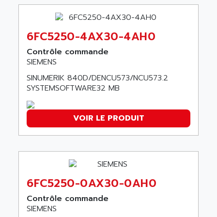
ARL
LFL
ARNATRONIC
ALTIVAR 58
ARO
6FC5250-4AX30-4AH0
KRC2
AROLIT-PLASTIC
Contrôle commande
ABR7
ARPEGE
SIEMENS
VR1B
ARPS
SINUMERIK 840D/DENCU573/NCU573.2
MDLD
ARROW PNEUMATIC
SYSTEMSOFTWARE32 MB
MENTOR 2
ARSEFRAM
KRC1
ARSILICII
VOIR LE PRODUIT
MULTICONTROL
ARSOFT
SYSDRIVE
ART
ACI
ARTECHE
ACOPOS
ARTECHNIC
760
6FC5250-0AX30-0AH0
ARTESYN
TESYS
ARTESYN EMBEDDED TECHNOLOGIES
Contrôle commande
BUG
SIEMENS
ARTILA