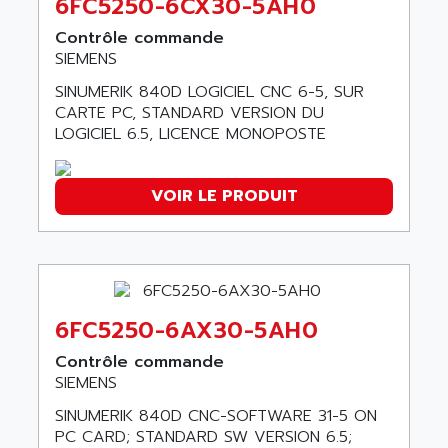
6FC5250-6CX30-5AH0
SDCC
ASSY
Contrôle commande
GP3000 SERIES
AST
SIEMENS
MAC112
ASTAR
SINUMERIK 840D LOGICIEL CNC 6-5, SUR
SINUMERIK 840DI
ASTEC
CARTE PC, STANDARD VERSION DU
ARGUS
LOGICIEL 6.5, LICENCE MONOPOSTE
ASTEEL
XL200
ASTRODESIGN
SINUMERIK 840D
ASTROSYSTEMS
VOIR LE PRODUIT
MRJ2S
ASUS
ALTIVAR 5
ASV
RM3
ASYS
P840
AT&SMLBNA
6FC5250-6AX30-5AH0
MOTEUR VSA CA
AT&T MICROELECTRONICS
VARMECA
Contrôle commande
ATA ELECTRO TECHNIQUE
SIEMENS
PCD2
ATE
SINUMERIK 840D CNC-SOFTWARE 31-5 ON
PCD7
ATEC
PC CARD; STANDARD SW VERSION 6.5;
MELDAS