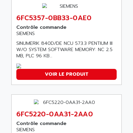
ADETEC
LEXIUM
ADISCOM
SERVVODYN
6FC5357-0BB33-0AE0
ADITEC
SERVODYN
Contrôle commande
ADL
SE50
SIEMENS
ADL EUROTECH
LTD12
SINUMERIK 840D/DE NCU 573.3 PENTIUM III
ADLEE POWERTRONIC
W/O SYSTEM SOFTWARE MEMORY: NC 2.5
MDLA
ADLINK
MB, PLC 96 KB...
MDLS
ADLINK TECHNOLOGY
ACMD2
ADM ELECTRONIC
VOIR LE PRODUIT
ACM
ADMV
PLS514
ADN
PLS510
ADN PESAGE
PLS508
ADTECH POWER INC
SERVOSTAR
6FC5220-0AA31-2AA0
ADV
AC FEED MOTOR
ADVANCE
Contrôle commande
SIMODRIVE 611
SIEMENS
ADVANCE HIVOLT