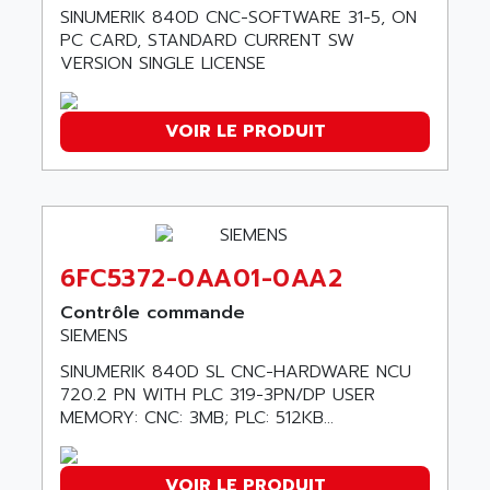
SYNCHRONOUS SERVO MOTOR
SINUMERIK 840D CNC-SOFTWARE 31-5, ON
ARTIS
SIMOTICS S
PC CARD, STANDARD CURRENT SW
ARTLII
VERSION SINGLE LICENSE
Kinetix 6000
ARX
MELSEC
AS INFO
VOIR LE PRODUIT
ADVANTYS STB
ASAHI
ND
ASAHI ENGINEERING
SIMOVERT P
ASANTE
RTS
ASC
VPC
6FC5372-0AA01-0AA2
ASCII
XBLC
ASCO
Contrôle commande
2500M
SIEMENS
ASCOM
2500
ASCON
SINUMERIK 840D SL CNC-HARDWARE NCU
HARMONY XVBC
720.2 PN WITH PLC 319-3PN/DP USER
ASE ENERGY
MEMORY: CNC: 3MB; PLC: 512KB...
ACS600
ASEA
PG
ASECOS
SINAMICS
VOIR LE PRODUIT