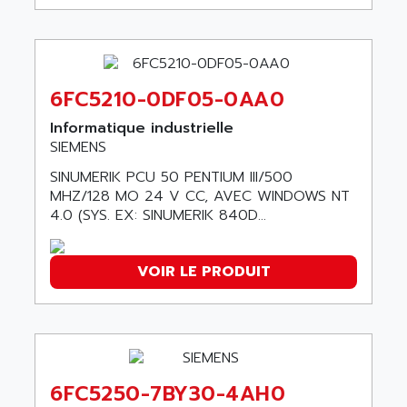
A03B
AIRPES
ARGOLUX AS
AIRWELL
TSX 21
AISA
ALTISTART
6FC5210-0DF05-0AA0
AIXIA SYSTEMES
TEXT DISPLAY
Informatique industrielle
AJC BATTERY
SIMATIC S5 115U
SIEMENS
AJHUA TECHNOLOGY
SINUMERIK 840
SINUMERIK PCU 50 PENTIUM III/500
AJR DIFFUSION
MHZ/128 MO 24 V CC, AVEC WINDOWS NT
SMTBD1
AK ELECTRONIQUE
4.0 (SYS. EX: SINUMERIK 840D...
SMT
AKA
SMTB
AKER
VOIR LE PRODUIT
SMT-BSI
AKIM AG
CPX37
AKKU
CE65
AKO
ROD 426
ALACATEL
SINUMERIK 840C
6FC5250-7BY30-4AH0
ALARMCOM