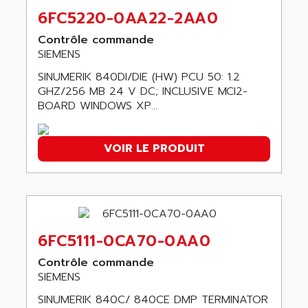
ACT KERN
SINUMERIK 800
6FC5220-0AA22-2AA0
ACTIA
SINUMERIK 810
Contrôle commande
ACTIOMTECH
PREMIUM
SIEMENS
ACTION PAK
PREVENTA
SINUMERIK 840DI/DIE (HW) PCU 50: 1.2
ACTIVA MULLER
GHZ/256 MB 24 V DC; INCLUSIVE MCI2-
TWIDO
ACTIVE HUB
BOARD WINDOWS XP...
NANO
ACTIVIB
PCMCIA CARD
ACTRONIC
VOIR LE PRODUIT
TFTX
ACU-RITE
SIMATIC S7-300
ACU-TIME
TDM
ACX ADAP TORR
DIAX 2
ADA
TVM
6FC5111-0CA70-0AA0
ADAC
KDV
ADAFRUIT
Contrôle commande
KVR
SIEMENS
ADAM
TVD
SINUMERIK 840C/ 840CE DMP TERMINATOR
ADAMCZEWSKI