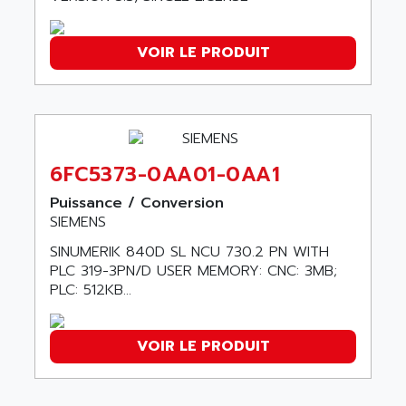
GP2000 SERIE
AMSAMOTION
C50
AMTE
VOIR LE PRODUIT
SMARTDRIVE VF1000
AMX
NUMECOR
ANAHEIM AUTOMATION
MINICOR
ANALOG
631
ANALOG DEVICES
DBS
6FC5373-0AA01-0AA1
ANALOGIC
CQM1H
Puissance / Conversion
ANALOX
ESG
SIEMENS
ANATEL
TP27
SINUMERIK 840D SL NCU 730.2 PN WITH
ANCA
PLC 319-3PN/D USER MEMORY: CNC: 3MB;
MOVIDRIVE
ANCAR
PLC: 512KB...
MDS
ANDERS ELECTRONICS
COMBIVERT
ANDERSON POWER PRODUCTS
VOIR LE PRODUIT
COMBIVERT S4
ANDERSON-NEGELE
VSF
ANDRON
TI-305