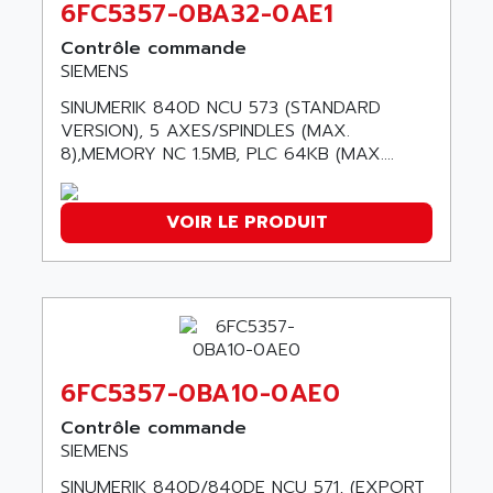
6FC5357-0BA32-0AE1
SMART TOUCH
AFDI
GP 70 SERIE
Contrôle commande
AFP PRODEL
SIEMENS
PROVIT 5000
AG ASSOCIATES
SINUMERIK 840D NCU 573 (STANDARD
S4-S4C
AGASTAT
VERSION), 5 AXES/SPINDLES (MAX.
SIAX
8),MEMORY NC 1.5MB, PLC 64KB (MAX....
AGDE
FESTO ELECTRONIC
AGE POWERBLOCK
PCS095
AGETEM
VOIR LE PRODUIT
TOUCHVIEW
AGI
REDIPANEL
AGIE
RJ2
AGILENT
MULTI-SERVO
AGILENT TECHNOLOGIES
PCS
AGILER
6FC5357-0BA10-0AE0
RECTIVAR
AGP
Contrôle commande
RECTIVAR 4 SERIE 641
AGS
SIEMENS
CONTROLLOGIX
AGTATAC
SINUMERIK 840D/840DE NCU 571, (EXPORT
plc5