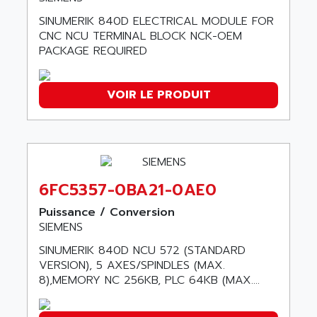
NUM 1040
AOIP
SINUMERIK 840D ELECTRICAL MODULE FOR
wyse
CNC NCU TERMINAL BLOCK NCK-OEM
AOR
PACKAGE REQUIRED
DGN
APACER
BULLETIN 160
APATOR
SIMATIC S5 101U
VOIR LE PRODUIT
APC
FX SERIE
APE
VEA
APELCO-CAREL
CONTROL LOGIX
APELEC
VERSAMAX
APEM
6FC5357-0BA21-0AE0
MAGIC
APEX
Puissance / Conversion
POSMO
APLEX TECHNOLOGY
SIEMENS
SIMATIC TI505
APOTEKA
SINUMERIK 840D NCU 572 (STANDARD
PMC 1000
APPA
VERSION), 5 AXES/SPINDLES (MAX.
ACS400
8),MEMORY NC 256KB, PLC 64KB (MAX....
APPARATEBAU HUNDSBACH
584S
APPLE