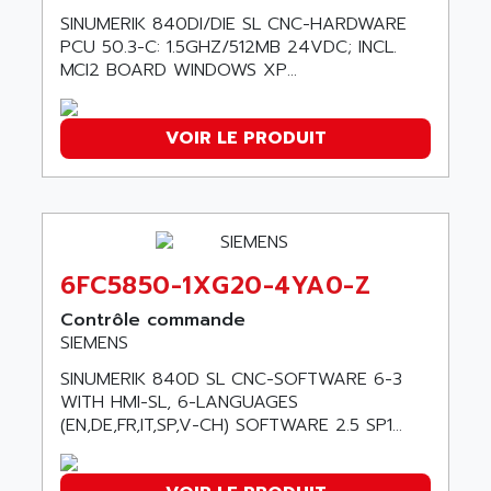
TSX MOMENTUM
ADVANCE TAPES
SINUMERIK 840DI/DIE SL CNC-HARDWARE
NUM 1060
PCU 50.3-C: 1.5GHZ/512MB 24VDC; INCL.
ADVANCED ENERGY
MCI2 BOARD WINDOWS XP...
NUM 760
ADVANCED MICRO DEVICES
NUM 750/760
ADVANCED MOTION CONTROLS
NUM750
VOIR LE PRODUIT
ADVANCED POWER TECHNOLOGY
NUM750 / NUM760
ADVANCED UV
NUM 750
ADVANTEC
ULTRA SERIES
ADVANTECH
IPC
ADVANTYS FTM
6FC5850-1XG20-4YA0-Z
INDUCTEL
ADWIN
Contrôle commande
C500
AE
SIEMENS
C200H
AE&T
SINUMERIK 840D SL CNC-SOFTWARE 6-3
CQM1
WITH HMI-SL, 6-LANGUAGES
AEC
R88
(EN,DE,FR,IT,SP,V-CH) SOFTWARE 2.5 SP1...
AECO
CQM1H
AEE
RECTIVAR 4