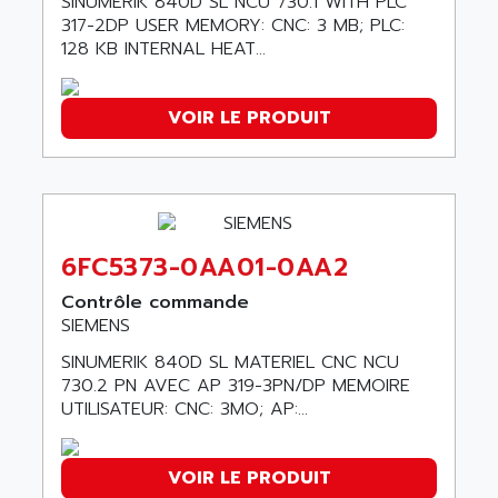
SINUMERIK 840D SL NCU 730.1 WITH PLC
ALRITMA M
PUSH BUTTON PANEL
317-2DP USER MEMORY: CNC: 3 MB; PLC:
ALRO
128 KB INTERNAL HEAT...
VT170
ALSPA
MENTOR II
ALSTEF
VOIR LE PRODUIT
EEA
ALSTHOM
CD1-K
ALSTHOM ATLANTIQUE
SIMATIC MONITOR PANEL
ALSTHOM PARVEX
ACS
ALSTOM
LCD
6FC5373-0AA01-0AA2
ALTECH
SBS
ALTER
Contrôle commande
ABS
SIEMENS
ALTIVAR
PS316
ALTRAC AG
SINUMERIK 840D SL MATERIEL CNC NCU
RPX
730.2 PN AVEC AP 319-3PN/DP MEMOIRE
ALTRONICS
UTILISATEUR: CNC: 3MO; AP:...
PB100
ALTRONIX
PB 300 / PB 600
ALUTRON
5000
VOIR LE PRODUIT
ALX