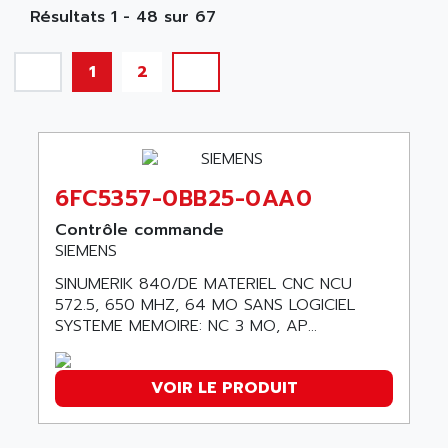
NA
SIMATIC S5-135/155U
Résultats 1 - 48 sur 67
A TECHNIQUES DAUTOMATISME
SIROTEC
A.E.E
SINUMERIK
1
2
A.P.I ELECTRONIQUE
SINUMERIK 3
A2V
SIMATIC S5-90U/-95U/-100U
AAEON
SIMATIC S5-95U
AAF
SIMATIC NET
6FC5357-0BB25-0AA0
AAN
SIMATIC S5-110
AAVID
Contrôle commande
SIMATIC S5-150U
SIEMENS
AB
SIMATIC S5-135
SINUMERIK 840/DE MATERIEL CNC NCU
AB OSAI
SIMATIC DP
572.5, 650 MHZ, 64 MO SANS LOGICIEL
ABAC
SYSTEME MEMOIRE: NC 3 MO, AP...
SIMATIC S7
ABASK
SITOP
ABB
VOIR LE PRODUIT
SIMATIC
ABB AS ROBOTIC
SIMATIC S7-400
ABB REPAIR DEPT