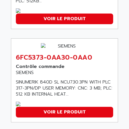
PLC: 512KB...
LQ SERIE
ARDUCAM
530 SERIES
ARDUINO
C170
VOIR LE PRODUIT
AREVA
RESISTRON
ARGUS
OP30/B
ARIA
DNC
ARIC
UD7000
ARICO
6FC5373-0AA30-0AA0
PMC1000
ARIES
Contrôle commande
FLEX DRIVE
ARINC
SIEMENS
CEPR
ARIS
SINUMERIK 840D SL NCU730.3PN WITH PLC
FD-B SERIES
317-3PN/DP USER MEMORY: CNC: 3 MB; PLC:
ARIS HERION
ACS550
512 KB INTERNAL HEAT...
ARISTO
MAESTRO
ARISTON
J2-SUPER SERIES
VOIR LE PRODUIT
ARITECH
VFD
ARIZONA
TFS