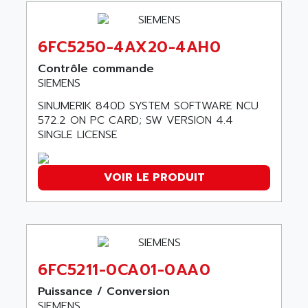
ANELEC
DIAS
ANILAM
SMTBSI
6FC5250-4AX20-4AH0
ANIME
MP
ANIOS
Contrôle commande
SIMATIC PC
SIEMENS
ANKAM
DPH
SINUMERIK 840D SYSTEM SOFTWARE NCU
ANKER
STATOVAR
572.2 ON PC CARD; SW VERSION 4.4
ANRITSU
SINGLE LICENSE
UCD
ANS
SINUMERIK 820
ANSALDO
VOIR LE PRODUIT
SIMOREG K
ANSELL
ALIMENTATION
ANSMANN
IRT
ANSYCO
DIGIPLAN
ANTEC
TPD32
ANTEK INSTRUMENTS
6FC5211-0CA01-0AA0
ZELIO
ANUVA TECHNOLOGIES
Puissance / Conversion
SIMATIC S5-95F
SIEMENS
ANYBUS