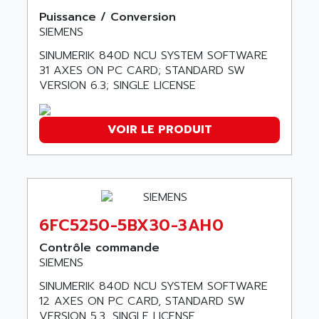
AMERSHAM
Puissance / Conversion
SMC100
AMET
SIEMENS
690 SERIE
AMETEK
SINUMERIK 840D NCU SYSTEM SOFTWARE
ECODRIVE
AMETHERM
31 AXES ON PC CARD; STANDARD SW
CHARGEUR
VERSION 6.3; SINGLE LICENSE
AMI SEMICONDUCTOR
NUM 720
AMIC TECHNOLOGY
SINUMERIK 802
AMK
VOIR LE PRODUIT
PCS950
AMKASYN
DIGITAX
AMP
BUC
AMP DISPLAY
RAC3
AMPEREX
6FC5250-5BX30-3AH0
PANELVIEW 550
AMPEX
AC SERVO
Contrôle commande
AMPHENOL
SIEMENS
AXODYN
AMPIRE
SMD
SINUMERIK 840D NCU SYSTEM SOFTWARE
AMPLICON
12 AXES ON PC CARD, STANDARD SW
8200 VECTOR
AMRI-KSB
VERSION 5.3, SINGLE LICENSE