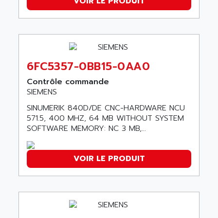
VOIR LE PRODUIT
AEEON
ALTIVAR 16
AEES
ALTIVAR 66
AEG
MICROMASTER
AEG MODICON
SQUARE D
AEL CRYSTALS
6FC5357-0BB15-0AA0
SY/MAX
AEM
Contrôle commande
ADVANTYS
AEP
SIEMENS
APRIL 3000
AERMEC
SINUMERIK 840D/DE CNC-HARDWARE NCU
VT5000
AERO - SHARP
571.5, 400 MHZ, 64 MB WITHOUT SYSTEM
VT3000
SOFTWARE MEMORY: NC 3 MB,...
AEROBAR
VT
AEROSEC INDUSTRIE
VSPA1
VOIR LE PRODUIT
AEROTECH
FERROMATIK PMC 1000
AES
VT100
AESYS
LCA
AEV
CNC ALPHA
AFAG