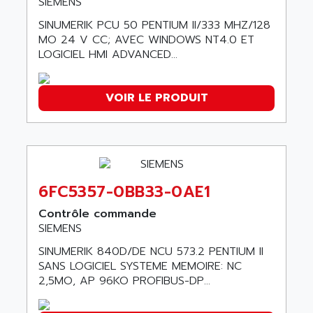
SIEMENS
SMC50 / SMC600
AC AUTOMATION
SINUMERIK PCU 50 PENTIUM II/333 MHZ/128
SMC 25 et SMC 35
MO 24 V CC; AVEC WINDOWS NT4.0 ET
AC SMARTMOTION
SMC25 et SMC35
LOGICIEL HMI ADVANCED...
ACARD
SMC25
ACB
SMC
VOIR LE PRODUIT
ACBEL
PB80
ACCES
PB400
ACCESS
WS SERIES
ACCROSSER
PB200
ACCU
6FC5357-0BB33-0AE1
TSX COMPACT
ACCUCELL
Contrôle commande
984 SERIE
ACCU-SORT SYSTEMS
SIEMENS
SIMODRIVE
ACCUTRONICS
SINUMERIK 840D/DE NCU 573.2 PENTIUM II
TSX21
ACDC
SANS LOGICIEL SYSTEME MEMOIRE: NC
C350
2,5MO, AP 96KO PROFIBUS-DP...
ACEDIS
15N
ACER