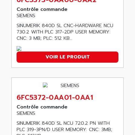
AQUASET
507
ARAG
Contrôle commande
PANELVIEW 1200
SIEMENS
ARBO
MDLQ
SINUMERIK 840D SL CNC-HARDWARE NCU
ARBOR
GP2000 Series
730.2 WITH PLC 317-2DP USER MEMORY:
ARBURG
CNC: 3 MB; PLC: 512 KB...
TSX17
ARC MACHINES
1060
ARC MODENA
VOIR LE PRODUIT
VECTOR DRIVE
ARCEL
ALPHA
ARCNET
SM SERIE
ARCOL
SIMATIC S7-200
ARCOLECTRIC
MODICON QUANTUM
6FC5372-0AA01-0AA1
ARCOTRONICS
GENIUS
ARCTIC COOLING
Contrôle commande
A SERIES
SIEMENS
ARDAMEL LHOMARGY
MDLU
ARDATEM
SINUMERIK 840D SL NCU 720.2 PN WITH
UAC
PLC 319-3PN/D USER MEMORY: CNC: 3MB;
ARDETEM