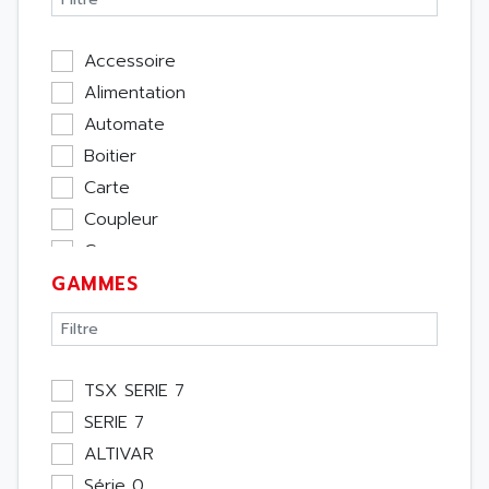
Accessoire
Alimentation
Automate
Boitier
Carte
Coupleur
Cpu
GAMMES
Ecran
Entrée / Sortie
Memoire
Module Métier
TSX SERIE 7
Moteur
SERIE 7
Pupitre Opérateur
ALTIVAR
Rack
Série 0