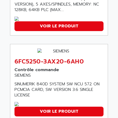
AGTATEC AG
VERSION), 5 AXES/SPINDLES, MEMORY: NC
SLC 500
128KB, 64KB PLC (MAX....
AGUT
COMPACTLOGIX
AHEAD SYSTEMS
FLEX I/O
AHLBERG ELECTRONICS
VOIR LE PRODUIT
MICROLOGIX 1200
AIP SYSTEMES
PANELVIEW 1000
AIR
NT620C
AIR ET PULVERISATION
SIMATIC S5-101
AIR LIQUIDE
6FC5250-3AX20-6AH0
SIMATIC TOUCH PANEL
AIR SYSTEMS
S900 II
Contrôle commande
AIR WORTHINGTON CREYSSENSAC
SIEMENS
S900
AIRBUS
PHASEO
SINUMERIK 840D SYSTEM SW NCU 572 ON
AIRCOM
PCMCIA CARD, SW VERSION 3.6 SINGLE
SIMATIC-S5
AIRELEC
LICENSE
SIMATIC FIELD PG
AIRMASTER R1
LOGO!
AIRMASTER R1HMI
VOIR LE PRODUIT
RJ3
AIRMAT