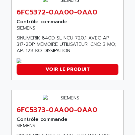
BT
ALMCO KLEENTEC
PANEL PLUS 600
6FC5372-0AA00-0AA0
ALPES DEIS
PSS
Contrôle commande
ALPES TECNOLOGIE
DIGIFAS
SIEMENS
ALPHA
TC1028
SINUMERIK 840D SL NCU 720.1 AVEC AP
ALPHA GETRIEBEBAU
317-2DP MEMOIRE UTILISATEUR: CNC: 3 MO;
MICROCOR
ALPHA LAVAL
AP: 128 KO DISSIPATION...
DIXIT
ALPHA SOLWAY
PYRAMID
ALPHA VUOTO
VOIR LE PRODUIT
ADMIRAL
ALPHA WIRE
S3C
ALPHAGEAR
4900
ALPHEE
MV1000
ALPINE
650 SERIE
6FC5373-0AA00-0AA0
ALPS
ALPHA SVM
ALPSITEC
Contrôle commande
FRENIC
SIEMENS
ALR
RAC