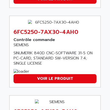
ASEDO
TI 500
ASEM
BUM 60
ASERTI ELECTRONIC
APP
ASG
REOVIB
ASGS
6FC5250-7AX30-4AH0
TESYS K
ASIAITALIA
Contrôle commande
MULTI DIGITAL
ASKCO
SIEMENS
UNIDRIVE SP
ASKCO UPS
SINUMERIK 840D CNC-SOFTWARE 31-5 ON
SDC
PC-CARD, STANDARD SW-VERSION 7.4;
ASL
BUH
SINGLE LICENSE
ASM
DSQC
ASOUND
PILOT PANEL
VOIR LE PRODUIT
ASP AUTOMATIONSTECHNIK
SERIE 90 MICRO
ASROCK
SIMATIC BOX PC 620
ASSELIN
PROVIT 2000
ASSEMTECH
POSITEC
ASSMANN WSW