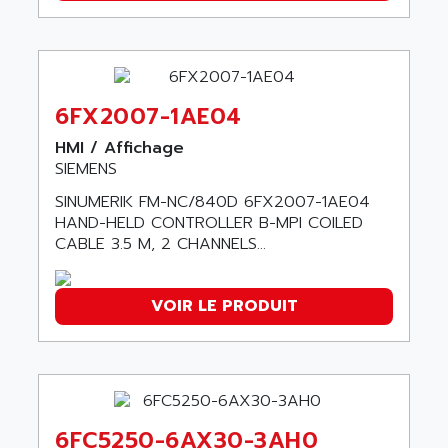
SMC35
AMADA
SCALANCE
AMAN
SMC40
AMAREX
SCM50
AMAT
6FX2007-1AE04
BKD
AMBERSIL
HMI / Affichage
A16B
AMBRESIL
SIEMENS
MIDIMASTER VECTOR
AMC
SINUMERIK FM-NC/840D 6FX2007-1AE04
MIDIMASTER
HAND-HELD CONTROLLER B-MPI COILED
AMD
SMC200
CABLE 3.5 M, 2 CHANNELS...
AMDV
ADVANTYS TELEFAST
AMERICAN DYNAMICS
TELEFAST ABE7
VOIR LE PRODUIT
AMERICAN MEGATRENDS
750
AMERICAN MICROSEMICONDUCTOR
AT
AMERICAN MICROSEMICONDUCTOR INC
AB2
AMERICAN SIGMA
TC2000
AMERICAN STD INC
6FC5250-6AX30-3AH0
MOVITRON