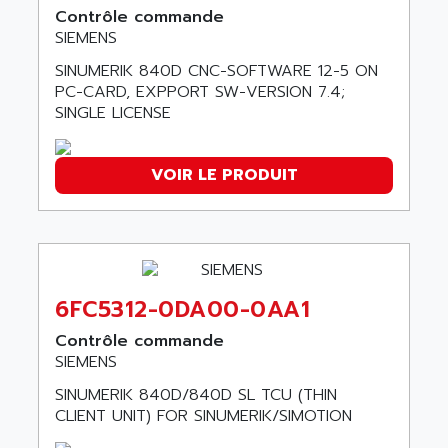
ATP
ALCATEL
Contrôle commande
9300-SERIES
SIEMENS
ALCATEL-LUCENT
8200-SERIES
SINUMERIK 840D CNC-SOFTWARE 12-5 ON
ALDES
SERIE 9000
PC-CARD, EXPPORT SW-VERSION 7.4;
ALES
SINGLE LICENSE
SIMATIC ET200
ALFA PROGETTI
SERVOPACK
ALFA ROBOT
VOIR LE PRODUIT
UNIDRIVE
ALFA ROMEO
FMV
ALFAA
DIGIDRIVE SE
ALFA-LAVAL
SIGMA II
ALFASISTEL
VERITRON
ALFATRONIX
6FC5312-0DA00-0AA1
PANELVIEW
ALFONS HAAR
Contrôle commande
AXUMERIK
SIEMENS
ALICAT SCIENTIFIC
PROVIT
ALIZEA
SINUMERIK 840D/840D SL TCU (THIN
GRADIPAK
CLIENT UNIT) FOR SINUMERIK/SIMOTION
ALL TERMINALS
SIMATIC MP