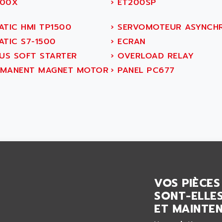
00X
›
ET200SP
ATIC HMI TP1500
›
SERVOMOTEUR ASYNCH
ATIC S7-1500
›
ECRAN
IUS SOFT STARTER
›
OVERLOAD RELAY
MANENT MAGNET MOTOR
›
PANEL PC677
VOS PIÈCES
SONT-ELLES
ET MAINTEN