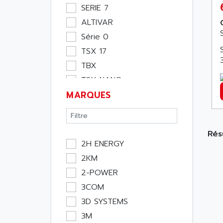
Moteur
SERIE 7
Pupitre Opérateur
ALTIVAR
Rack
Série 0
Etude
TSX 17
Software
TBX
Variateur
TSX NANO
Actif
MARQUES
TSX PREMIUM
Affichage
ASI
Consommable
APRIL 5000
Electromecanique /
Rés
XUD
Energie
2H ENERGY
TSX MICRO
Optoélectronique
2KM
MAGELIS
Passif
2-POWER
TCCX
Bureau
3COM
CCX17
Emballage
3D SYSTEMS
TELEFAST
Informatique
3M