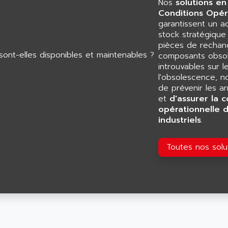
Nos
solutions en
Conditions Opér
garantissent un 
stock stratégiqu
pièces de rechang
composants obsol
introuvables sur l
l'obsolescence, n
de prévenir les a
et
d'assurer la c
opérationnelle 
industriels
.
Toutes nos sol