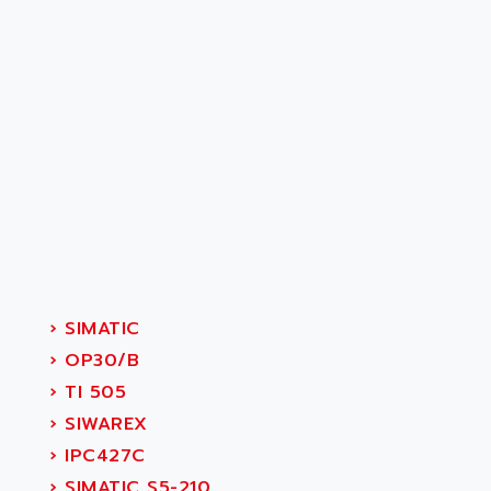
›
SIMATIC
›
OP30/B
›
TI 505
›
SIWAREX
›
IPC427C
›
SIMATIC S5-210