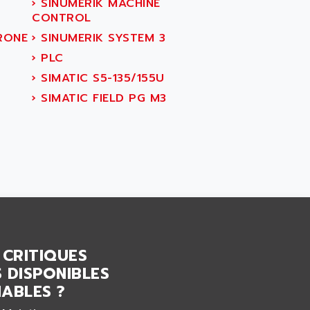
›
SINUMERIK MACHINE
CONTROL
RONE
›
SINUMERIK SYSTEM 3
›
PLC
›
SIMATIC S5-135/155U
›
SIMATIC FIELD PG M3
 CRITIQUES
 DISPONIBLES
ABLES ?