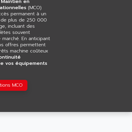
 Maintien en
ationnelles
(MCO)
accès permanent à un
e de plus de 250 000
e, incluant des
ètes souvent
e marché. En anticipant
os offres permettent
rrêts machine coûteux
ontinuité
de vos équipements
utions MCO