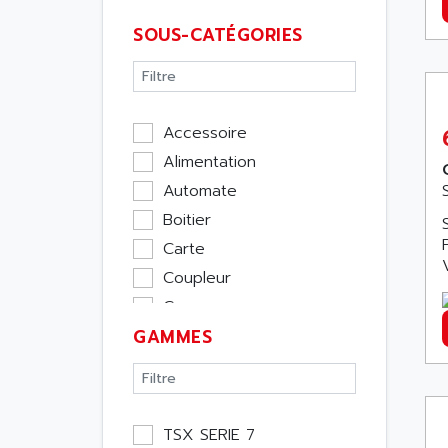
SOUS-CATÉGORIES
Accessoire
Alimentation
Automate
Boitier
Carte
Coupleur
Cpu
GAMMES
Ecran
Entrée / Sortie
Memoire
Module Métier
TSX SERIE 7