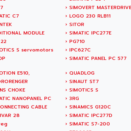
7
›
SIMOVERT MASTERDRIV
ATIC C7
›
LOGO 230 RLB11
NTEK
›
SITOR
ITIONAL MODULE
›
SIMATIC IPC277E
22
›
PG710
OTICS S servomotors
›
IPC627C
OP
›
SIMATIC PANEL PC 577
OTION E510,
›
QUADLOG
RORENGER
›
SINAUT ST7
NS CHOKE
›
SIMOTICS S
ATIC NANOPANEL PC
›
3RG
CONNECTING CABLE
›
SINAMICS G120C
IVAR 28
›
SIMATIC IPC277D
reg
›
SIMATIC S7-200