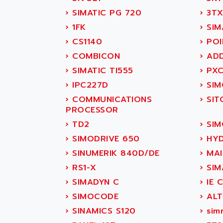
SITOP
ABASK
›
SIMATIC PG 720
›
3TX
SIMATIC
ABB
›
1FK
›
SIM
SIMATIC S7-400
ABB AS ROBOTIC
›
CS1140
›
POI
90-30
ABB REPAIR DEPT
›
COMBICON
›
ADD
SERIES 90-30
ABB ROBOTICS
›
SIMATIC TI555
›
PXC
C350 / C370
ABC VISION
›
IPC227D
›
SIM
RAIL SWITCH
ABD
›
COMMUNICATIONS
›
SIT
SBC
ABG
PROCESSOR
HMI
ABL
›
TD2
›
SIM
SIMATIC HMI
ABL SURSUM
›
SIMODRIVE 650
›
HYD
SIMATIC OPERATOR
ABLE SYSTEMS
›
SINUMERIK 840D/DE
›
MAI
PANEL
ABLIC
›
RS1-X
›
SIM
OPERATOR PANEL
ABOUTBATTERIE
›
SIMADYN C
›
IE 
APRIL 2000
ABRACON
›
SIMOCODE
›
ALT
APRIL 7000
ABS COMPUTERS
›
SINAMICS S120
›
sim
SMC50