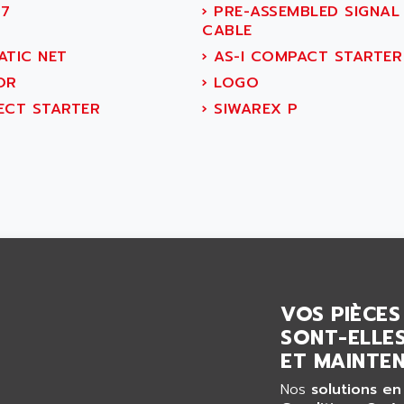
7
›
PRE-ASSEMBLED SIGNAL
CABLE
ATIC NET
›
AS-I COMPACT STARTER
OR
›
LOGO
ECT STARTER
›
SIWAREX P
VOS PIÈCES
SONT-ELLES
ET MAINTEN
Nos
solutions en