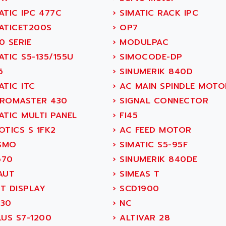
ATIC IPC 477C
›
SIMATIC RACK IPC
ATICET200S
›
OP7
0 SERIE
›
MODULPAC
TIC S5-135/155U
›
SIMOCODE-DP
6
›
SINUMERIK 840D
ATIC ITC
›
AC MAIN SPINDLE MOTO
ROMASTER 430
›
SIGNAL CONNECTOR
ATIC MULTI PANEL
›
FI45
OTICS S 1FK2
›
AC FEED MOTOR
SMO
›
SIMATIC S5-95F
70
›
SINUMERIK 840DE
AUT
›
SIMEAS T
T DISPLAY
›
SCD1900
30
›
NC
LUS S7-1200
›
ALTIVAR 28