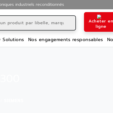
oniques industriels reconditionnés
Acheter e
ligne
 Solutions
Nos engagements responsables
No
-300
SIEMENS