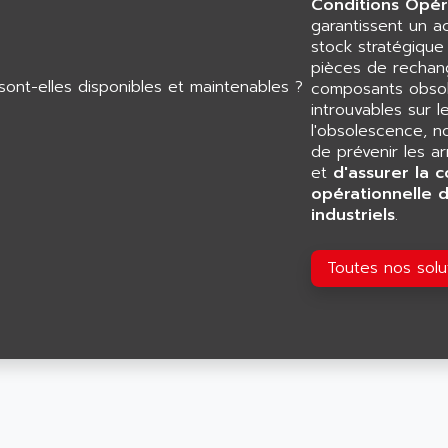
Conditions Opér
garantissent un 
stock stratégiqu
pièces de rechang
composants obsol
introuvables sur l
l'obsolescence, n
de prévenir les a
et
d'assurer la c
opérationnelle 
industriels
.
Toutes nos sol