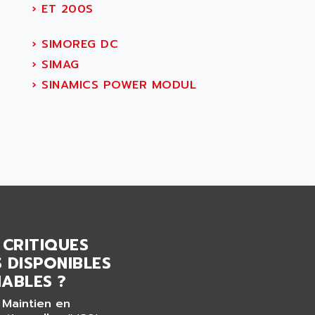
›
ET 200S
›
SIMOREG DC
›
SIMAG
›
SINAMICS POWER MODUL
 CRITIQUES
 DISPONIBLES
ABLES ?
 Maintien en