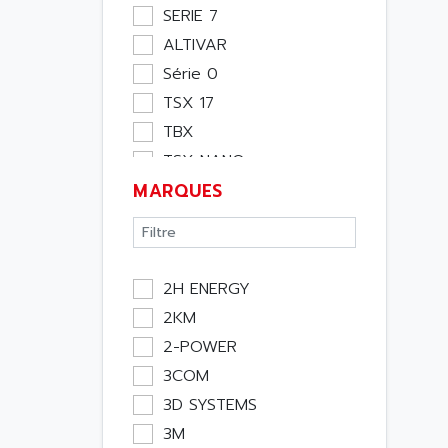
Moteur
SERIE 7
Pupitre Opérateur
ALTIVAR
Rack
Série 0
Etude
TSX 17
Software
TBX
Variateur
TSX NANO
Actif
MARQUES
TSX PREMIUM
Affichage
ASI
Consommable
APRIL 5000
Electromecanique /
XUD
Energie
2H ENERGY
TSX MICRO
Optoélectronique
2KM
MAGELIS
Passif
2-POWER
TCCX
Bureau
3COM
CCX17
Emballage
3D SYSTEMS
TELEFAST
Informatique
3M