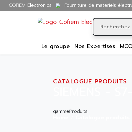
COFIEM Electronics
Fourniture de matériels électr
Le groupe
Nos Expertises
MCO
CATALOGUE PRODUITS
SIEMENS - S7
gammeProduits
Home
Catalogue produits