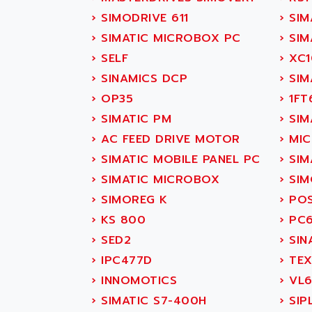
SITOP
ABASK
›
SIMODRIVE 611
›
SIM
SIMATIC
ABB
›
SIMATIC MICROBOX PC
›
SIM
SIMATIC S7-400
ABB AS ROBOTIC
›
SELF
›
XC1
90-30
ABB REPAIR DEPT
›
SINAMICS DCP
›
SIMA
SERIES 90-30
ABB ROBOTICS
›
OP35
›
1FT
C350 / C370
ABC VISION
›
SIMATIC PM
›
SIM
RAIL SWITCH
ABD
›
AC FEED DRIVE MOTOR
›
MIC
SBC
ABG
›
SIMATIC MOBILE PANEL PC
›
SIM
HMI
ABL
›
SIMATIC MICROBOX
›
SIM
SIMATIC HMI
ABL SURSUM
›
SIMOREG K
›
PO
SIMATIC OPERATOR
ABLE SYSTEMS
›
KS 800
›
PC6
PANEL
ABLIC
›
SED2
›
SIN
OPERATOR PANEL
ABOUTBATTERIE
›
IPC477D
›
TEX
APRIL 2000
ABRACON
›
INNOMOTICS
›
VL6
APRIL 7000
ABS COMPUTERS
›
SIMATIC S7-400H
›
SIP
SMC50