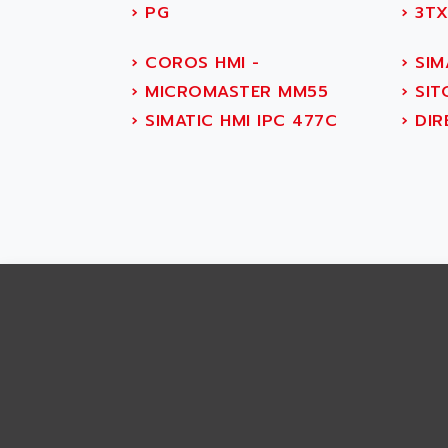
ABS SYSTEM
›
PG
›
3TX
SMC600
ABSOCODER
SMC25 et SMC 35
ABUS
›
COROS HMI -
›
SIM
SMC 50 / SMC 600
ABUS ELECTRONIC
›
MICROMASTER MM55
›
SIT
SMC 600
AC
›
SIMATIC HMI IPC 477C
›
DIR
SMC50 / SMC600
AC AUTOMATION
SMC 25 et SMC 35
AC SMARTMOTION
SMC25 et SMC35
ACARD
SMC25
ACB
SMC
ACBEL
PB80
ACCES
PB400
ACCESS
WS SERIES
ACCROSSER
PB200
ACCU
TSX COMPACT
ACCUCELL
984 SERIE
ACCU-SORT SYSTEMS