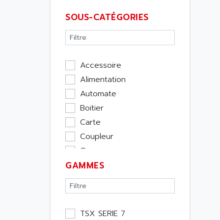
SOUS-CATÉGORIES
Accessoire
Alimentation
Automate
Boitier
Carte
Coupleur
Cpu
GAMMES
Ecran
Entrée / Sortie
Memoire
Module Métier
TSX SERIE 7