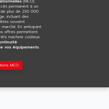
ationnelles
(MCO)
accès permanent à un
e de plus de 250 000
e, incluant des
ètes souvent
e marché. En anticipant
os offres permettent
rrêts machine coûteux
ontinuité
de vos équipements
utions MCO