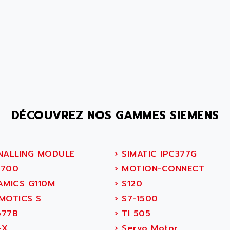
DÉCOUVREZ NOS GAMMES SIEMENS
NALLING MODULE
›
SIMATIC IPC377G
700
›
MOTION-CONNECT
AMICS G110M
›
S120
MOTICS S
›
S7-1500
77B
›
TI 505
-X
›
Servo Motor