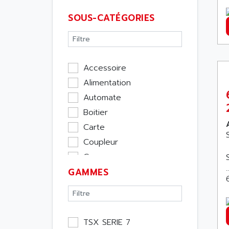
SOUS-CATÉGORIES
Accessoire
Alimentation
Automate
Boitier
Carte
Coupleur
Cpu
GAMMES
Ecran
Entrée / Sortie
Memoire
Module Métier
TSX SERIE 7