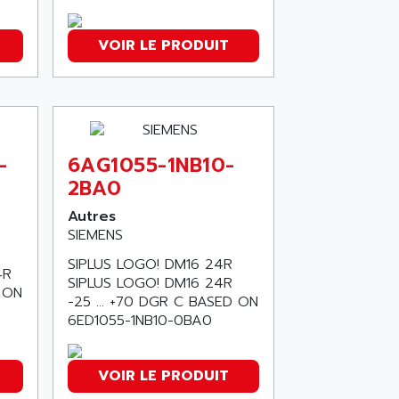
VOIR LE PRODUIT
-
6AG1055-1NB10-
2BA0
Autres
SIEMENS
SIPLUS LOGO! DM16 24R
4R
SIPLUS LOGO! DM16 24R
D ON
-25 ... +70 DGR C BASED ON
6ED1055-1NB10-0BA0
VOIR LE PRODUIT