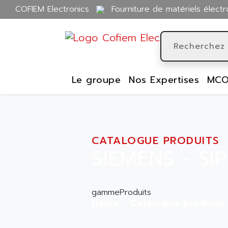
COFIEM Electronics
Fourniture de matériels électr
Le groupe
Nos Expertises
MCO
CATALOGUE PRODUITS
SIEMENS - SI
gammeProduits
Home
Catalogue produits