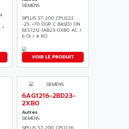
SIEMENS
N
SIPLUS S7-200 CPU222
-25...+70 DGR C BASED ON
.+
6ES7212-1AB23-0XB0 AC /
6 DI / 4 RO
VOIR LE PRODUIT
-
6AG1216-2BD23-
2XB0
Autres
SIEMENS
SIPLUS S7-200 CPU226