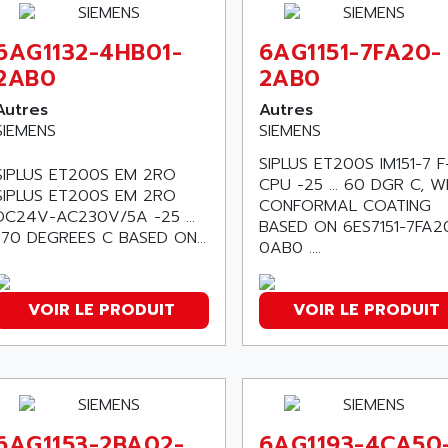
6AG1132-4HB01-
6AG1151-7FA20-
2AB0
2AB0
Autres
Autres
SIEMENS
SIEMENS
SIPLUS ET200S IM151-7 F
SIPLUS ET200S EM 2RO
CPU -25 ... 60 DGR C, W
SIPLUS ET200S EM 2RO
CONFORMAL COATING
DC24V-AC230V/5A -25 ...
BASED ON 6ES7151-7FA2
+70 DEGREES C BASED ON...
0AB0 ....
VOIR LE PRODUIT
VOIR LE PRODUIT
6AG1153-2BA02-
6AG1193-4CA50