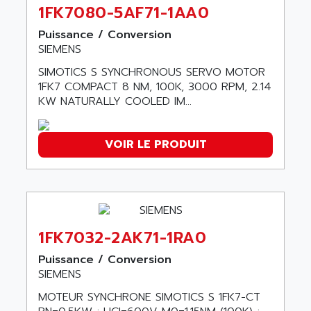
GP 70 SERIE
1FK7080-5AF71-1AA0
AFP PRODEL
PROVIT 5000
AG ASSOCIATES
Puissance / Conversion
S4-S4C
SIEMENS
AGASTAT
SIAX
SIMOTICS S SYNCHRONOUS SERVO MOTOR
AGDE
FESTO ELECTRONIC
1FK7 COMPACT 8 NM, 100K, 3000 RPM, 2.14
AGE POWERBLOCK
KW NATURALLY COOLED IM...
PCS095
AGETEM
TOUCHVIEW
AGI
REDIPANEL
VOIR LE PRODUIT
AGIE
RJ2
AGILENT
MULTI-SERVO
AGILENT TECHNOLOGIES
PCS
AGILER
RECTIVAR
AGP
1FK7032-2AK71-1RA0
RECTIVAR 4 SERIE 641
AGS
Puissance / Conversion
CONTROLLOGIX
AGTATAC
SIEMENS
plc5
AGTATEC AG
MOTEUR SYNCHRONE SIMOTICS S 1FK7-CT
SLC 500