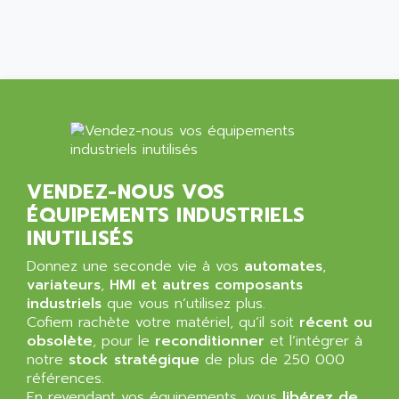
ARDUINO
C170
AREVA
RESISTRON
ARGUS
OP30/B
ARIA
DNC
ARIC
UD7000
ARICO
PMC1000
ARIES
FLEX DRIVE
VENDEZ-NOUS VOS
ARINC
CEPR
ÉQUIPEMENTS INDUSTRIELS
ARIS
FD-B SERIES
INUTILISÉS
ARIS HERION
ACS550
Donnez une seconde vie à vos
ARISTO
automates
,
MAESTRO
variateurs
,
HMI et autres composants
ARISTON
industriels
que vous n’utilisez plus.
J2-SUPER SERIES
ARITECH
Cofiem rachète votre matériel, qu’il soit
récent ou
VFD
obsolète
, pour le
reconditionner
et l’intégrer à
ARIZONA
TFS
notre
stock stratégique
de plus de 250 000
ARL
références.
LFL
ARNATRONIC
En revendant vos équipements, vous
libérez de