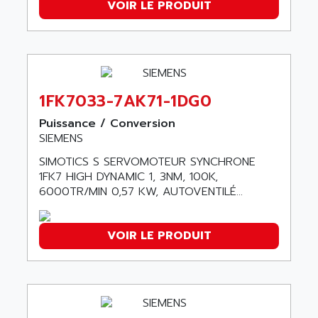
AEES
VOIR LE PRODUIT
ALTIVAR 66
AEG
MICROMASTER
AEG MODICON
SQUARE D
AEL CRYSTALS
SY/MAX
AEM
ADVANTYS
1FK7033-7AK71-1DG0
AEP
APRIL 3000
Puissance / Conversion
AERMEC
VT5000
SIEMENS
AERO - SHARP
VT3000
SIMOTICS S SERVOMOTEUR SYNCHRONE
AEROBAR
1FK7 HIGH DYNAMIC 1, 3NM, 100K,
VT
AEROSEC INDUSTRIE
6000TR/MIN 0,57 KW, AUTOVENTILÉ...
VSPA1
AEROTECH
FERROMATIK PMC 1000
AES
VOIR LE PRODUIT
VT100
AESYS
LCA
AEV
CNC ALPHA
AFAG
SMART TOUCH
AFDI