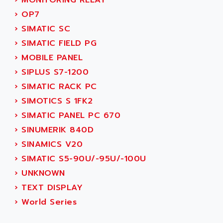
›
MONITORING RELAY
C50
AMTE
›
OP7
SMARTDRIVE VF1000
AMX
›
SIMATIC SC
NUMECOR
ANAHEIM AUTOMATION
›
SIMATIC FIELD PG
MINICOR
ANALOG
›
MOBILE PANEL
631
ANALOG DEVICES
›
SIPLUS S7-1200
DBS
ANALOGIC
›
SIMATIC RACK PC
CQM1H
ANALOX
›
SIMOTICS S 1FK2
ESG
ANATEL
›
SIMATIC PANEL PC 670
TP27
ANCA
›
SINUMERIK 840D
MOVIDRIVE
ANCAR
›
SINAMICS V20
MDS
ANDERS ELECTRONICS
›
SIMATIC S5-90U/-95U/-100U
COMBIVERT
ANDERSON POWER PRODUCTS
›
UNKNOWN
COMBIVERT S4
ANDERSON-NEGELE
›
TEXT DISPLAY
VSF
ANDRON
›
World Series
TI-305
ANELEC
DIAS