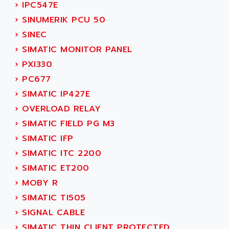
›
IPC547E
VT170
ALSPA
›
SINUMERIK PCU 50
MENTOR II
ALSTEF
›
SINEC
EEA
ALSTHOM
›
SIMATIC MONITOR PANEL
CD1-K
ALSTHOM ATLANTIQUE
›
PXI330
SIMATIC MONITOR PANEL
ALSTHOM PARVEX
›
PC677
ACS
ALSTOM
›
SIMATIC IP427E
LCD
ALTECH
›
OVERLOAD RELAY
SBS
ALTER
›
SIMATIC FIELD PG M3
ABS
ALTIVAR
›
SIMATIC IFP
PS316
ALTRAC AG
›
SIMATIC ITC 2200
RPX
ALTRONICS
›
SIMATIC ET200
PB100
ALTRONIX
›
MOBY R
PB 300 / PB 600
ALUTRON
›
SIMATIC TI505
5000
ALX
›
SIGNAL CABLE
SMC35
AMADA
›
SIMATIC THIN CLIENT PROTECTED