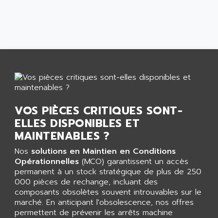
ANILAM
SMTBSI
ANIME
MP
ANIOS
SIMATIC PC
ANKAM
DPH
ANKER
STATOVAR
ANRITSU
UCD
ANS
SINUMERIK 820
ANSALDO
VOS PIÈCES CRITIQUES SONT-
SIMOREG K
ANSELL
ELLES DISPONIBLES ET
ALIMENTATION
ANSMANN
MAINTENABLES ?
IRT
ANSYCO
DIGIPLAN
Nos
solutions en Maintien en Conditions
ANTEC
Opérationnelles
(MCO) garantissent un accès
TPD32
ANTEK INSTRUMENTS
permanent à un stock stratégique de plus de 250
ZELIO
000 pièces de rechange, incluant des
ANUVA TECHNOLOGIES
composants obsolètes souvent introuvables sur le
SIMATIC S5-95F
ANYBUS
marché. En anticipant l'obsolescence, nos offres
NUM 1040
permettent de prévenir les arrêts machine
AOIP