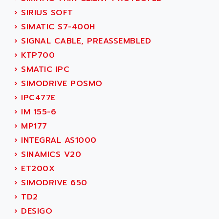
SCALANCE
AMAN
›
SIRIUS SOFT
SMC40
AMAREX
›
SIMATIC S7-400H
SCM50
AMAT
›
SIGNAL CABLE, PREASSEMBLED
BKD
AMBERSIL
›
KTP700
A16B
AMBRESIL
›
SMATIC IPC
MIDIMASTER VECTOR
AMC
›
SIMODRIVE POSMO
MIDIMASTER
AMD
›
IPC477E
SMC200
AMDV
›
IM 155-6
ADVANTYS TELEFAST
AMERICAN DYNAMICS
›
MP177
TELEFAST ABE7
AMERICAN MEGATRENDS
›
INTEGRAL AS1000
750
AMERICAN MICROSEMICONDUCTOR
›
SINAMICS V20
AT
AMERICAN MICROSEMICONDUCTOR INC
›
ET200X
AB2
AMERICAN SIGMA
›
SIMODRIVE 650
TC2000
AMERICAN STD INC
›
TD2
MOVITRON
AMERSHAM
›
DESIGO
SMC100