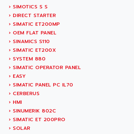
ALPES DEIS
›
SIMOTICS S S
PSS
ALPES TECNOLOGIE
›
DIRECT STARTER
DIGIFAS
ALPHA
›
SIMATIC ET200MP
TC1028
ALPHA GETRIEBEBAU
›
OEM FLAT PANEL
MICROCOR
ALPHA LAVAL
›
SINAMICS S110
DIXIT
ALPHA SOLWAY
›
SIMATIC ET200X
PYRAMID
ALPHA VUOTO
›
SYSTEM 880
ADMIRAL
ALPHA WIRE
›
SIMATIC OPERATOR PANEL
S3C
ALPHAGEAR
›
EASY
4900
ALPHEE
›
SIMATIC PANEL PC IL70
MV1000
ALPINE
›
CERBERUS
650 SERIE
ALPS
›
HMI
ALPHA SVM
ALPSITEC
›
SINUMERIK 802C
FRENIC
ALR
›
SIMATIC ET 200PRO
RAC
ALRITMA M
›
SOLAR
PUSH BUTTON PANEL
ALRO