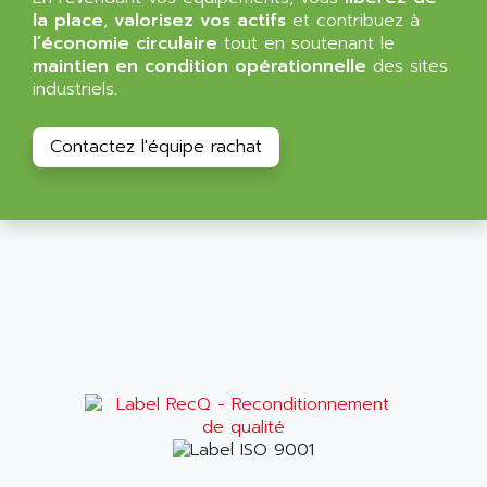
ALTIVAR 58
la place
,
valorisez vos actifs
et contribuez à
ARO
l’économie circulaire
tout en soutenant le
KRC2
AROLIT-PLASTIC
maintien en condition opérationnelle
des sites
ABR7
industriels.
ARPEGE
VR1B
ARPS
MDLD
Contactez l'équipe rachat
ARROW PNEUMATIC
MENTOR 2
ARSEFRAM
KRC1
ARSILICII
MULTICONTROL
ARSOFT
SYSDRIVE
ART
ACI
ARTECHE
ACOPOS
ARTECHNIC
760
ARTESYN
TESYS
ARTESYN EMBEDDED TECHNOLOGIES
BUG
ARTILA
SYNCHRONOUS SERVO MOTOR
ARTIS