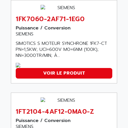
SERVVODYN
ADITEC
SERVODYN
ADL
1FK7060-2AF71-1EG0
SE50
ADL EUROTECH
Puissance / Conversion
LTD12
ADLEE POWERTRONIC
SIEMENS
MDLA
ADLINK
SIMOTICS S MOTEUR SYNCHRONE 1FK7-CT
MDLS
ADLINK TECHNOLOGY
PN=1,5KW; UCI=600V M0=6NM (100K);
ACMD2
NN=3000TR/MIN; À...
ADM ELECTRONIC
ACM
ADMV
PLS514
VOIR LE PRODUIT
ADN
PLS510
ADN PESAGE
PLS508
ADTECH POWER INC
SERVOSTAR
ADV
AC FEED MOTOR
ADVANCE
1FT2104-4AF12-0MA0-Z
SIMODRIVE 611
ADVANCE HIVOLT
TSX MOMENTUM
Puissance / Conversion
ADVANCE TAPES
SIEMENS