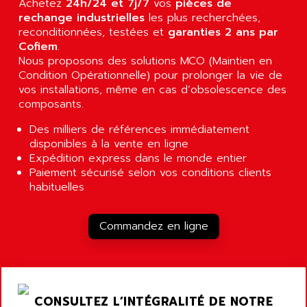
Achetez
24h/24 et 7j/7
vos
pièces de
APPLIED MATERIALS
COMBIVERT F4
rechange industrielles
les plus recherchées,
APPLIED ROBOTICS
reconditionnées, testées et
garanties 2 ans par
SÉRIE 1000
APRIL
Cofiem
.
AZM
Nous proposons des solutions MCO (Maintien en
APRIMATIC
Condition Opérationnelle) pour prolonger la vie de
MDLL
APS
vos installations, même en cas d’obsolescence des
PANELVIEW PLUS
APT
composants.
PANEL VIEW 550
APTOR
Des milliers de références immédiatement
SLC500
APV
disponibles à la vente en ligne
S4-S4C-S4C+
Expédition express dans le monde entier
APW
Paiement sécurisé selon vos conditions clients
RPX10
AQUA SMART
habituelles
E-ME-T
AQUAFINE
MICROLOGIX
AQUALYSE
Commandez en ligne
PNOZ
AQUAMED
ROTOVAR
AQUAMETRO
AS-I
AQUASET
507
CONSULTEZ L’INTÉGRALITÉ DE NOTRE
ARAG