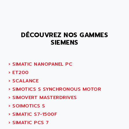
ALCATEL-LUCENT
8200-SERIES
ALDES
SERIE 9000
ALES
SIMATIC ET200
ALFA PROGETTI
SERVOPACK
DÉCOUVREZ NOS GAMMES
ALFA ROBOT
UNIDRIVE
SIEMENS
ALFA ROMEO
FMV
ALFAA
DIGIDRIVE SE
ALFA-LAVAL
›
SIMATIC NANOPANEL PC
SIGMA II
ALFASISTEL
›
ET200
VERITRON
ALFATRONIX
›
SCALANCE
PANELVIEW
ALFONS HAAR
›
SIMOTICS S SYNCHRONOUS MOTOR
AXUMERIK
ALICAT SCIENTIFIC
›
SIMOVERT MASTERDRIVES
PROVIT
ALIZEA
›
SOIMOTICS S
GRADIPAK
ALL TERMINALS
›
SIMATIC S7-1500F
SIMATIC MP
ALLEGRO MICROSYSTEMS
›
SIMATIC PCS 7
MINI MAESTRO
ALLEN