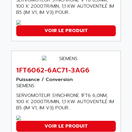
SERVOMOTEUR SYNCHRONE 1FT6 6,0NM,
SMC 25 et SMC 35
100 K 2000TR/MIN, 1,1 KW AUTOVENTILÉ IM
AC SMARTMOTION
SMC25 et SMC35
B5 (IM V1, IM V3) POUR...
ACARD
SMC25
ACB
SMC
VOIR LE PRODUIT
ACBEL
PB80
ACCES
PB400
ACCESS
WS SERIES
ACCROSSER
PB200
ACCU
1FT6062-6AC71-3AG6
TSX COMPACT
ACCUCELL
Puissance / Conversion
984 SERIE
ACCU-SORT SYSTEMS
SIEMENS
SIMODRIVE
ACCUTRONICS
SERVOMOTEUR SYNCHRONE 1FT6 6,0NM,
TSX21
ACDC
100 K 2000TR/MIN, 1,1 KW AUTOVENTILÉ IM
C350
B5 (IM V1, IM V3) POUR...
ACEDIS
15N
ACER
PB15
ACERIME
VOIR LE PRODUIT
C200