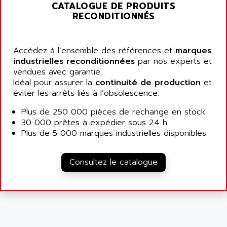
PANELVIEW 1200
CATALOGUE DE PRODUITS
ARBO
RECONDITIONNÉS
MDLQ
ARBOR
GP2000 Series
ARBURG
TSX17
Accédez à l’ensemble des références et
marques
ARC MACHINES
industrielles reconditionnées
par nos experts et
1060
ARC MODENA
vendues avec garantie.
VECTOR DRIVE
Idéal pour assurer la
continuité de production
et
ARCEL
éviter les arrêts liés à l’obsolescence.
ALPHA
ARCNET
SM SERIE
Plus de 250 000 pièces de rechange en stock
ARCOL
30 000 prêtes à expédier sous 24 h
SIMATIC S7-200
ARCOLECTRIC
Plus de 5 000 marques industrielles disponibles
MODICON QUANTUM
ARCOTRONICS
GENIUS
ARCTIC COOLING
Consultez le catalogue
A SERIES
ARDAMEL LHOMARGY
MDLU
ARDATEM
UAC
ARDETEM
LQ SERIE
ARDUCAM
530 SERIES