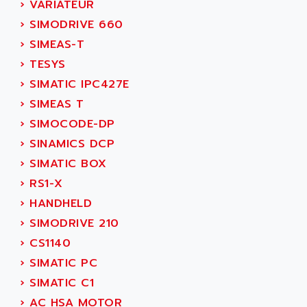
›
VARIATEUR
NT3
ALLEN BRADLEY
›
SIMODRIVE 660
CYBER 4000
ALLEN CODIERGERATE GMBH
›
SIMEAS-T
RPX30
ALLEN CODING SYSTEMS
›
TESYS
SINUMERIK 820/
ALLEN SYSTEMS
›
SIMATIC IPC427E
LOGO
ALLIANCE INSTRUMENTS
›
SIMEAS T
SIMATIC MULTIPANEL
ALLIANCE MEMORY
›
SIMOCODE-DP
CL200
ALLIED TELESIS
›
SINAMICS DCP
DIGIVEX
ALLIED TELESYN
›
SIMATIC BOX
PWE
ALLIED VISION
›
RS1-X
CL300
ALLIGATOR
›
HANDHELD
SIMOVERT MASTERDRIVES
ALLISON
›
SIMODRIVE 210
C100
ALLISON TRANSMISSION
›
CS1140
OP35
ALM
›
SIMATIC PC
SIMATIC TP
ALMA
›
SIMATIC C1
BT
ALMCO KLEENTEC
›
AC HSA MOTOR
PANEL PLUS 600