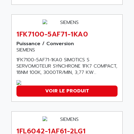
ACI ALPHANUMERIQUE
SMC500
ACIM JOUANIN
SMC200 / 500
ACINDUCTO
PLC-5
ACKSYS
1FK7100-5AF71-1KA0
NC
ACMA
SYSMAC
Puissance / Conversion
ACOBAL
SIEMENS
SERVO MOTOR
ACOMEL
PERMANENT MAGNET MOTOR
1FK7100-5AF71-1KA0 SIMOTICS S
ACOOL
SERVOMOTEUR SYNCHRONE 1FK7 COMPACT,
BPH
ACOPIAN
18NM 100K, 3000TR/MIN, 3,77 KW...
MASAP
ACOPOS
BSM SERIE
ACQUIDUC
VOIR LE PRODUIT
SIMODRIVE 210
ACROMAG
SIMODRIVE 610
ACS
SIMODRIVE 650
ACS MOTION CONTROL
SIMOREG
ACT KERN
SINUMERIK 800
1FL6042-1AF61-2LG1
ACTIA