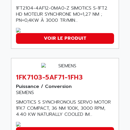
NUM 1060
ADVANCED ENERGY
1FT2104-4AF12-0MA0-Z SIMOTICS S-1FT2
NUM 760
ADVANCED MICRO DEVICES
HD MOTEUR SYNCHRONE M0=1,27 NM ;
NUM 750/760
PN=0,4KW À 3000 TR/MIN...
ADVANCED MOTION CONTROLS
NUM750
ADVANCED POWER TECHNOLOGY
NUM750 / NUM760
ADVANCED UV
VOIR LE PRODUIT
NUM 750
ADVANTEC
ULTRA SERIES
ADVANTECH
IPC
ADVANTYS FTM
INDUCTEL
ADWIN
1FK7103-5AF71-1FH3
C500
AE
C200H
Puissance / Conversion
AE&T
SIEMENS
CQM1
AEC
R88
SIMOTICS S SYNCHRONOUS SERVO MOTOR
AECO
1FK7 COMPACT, 36 NM 100K, 3000 RPM,
CQM1H
AEE
4.40 KW NATURALLY COOLED IM...
RECTIVAR 4
AEEON
ALTIVAR 16