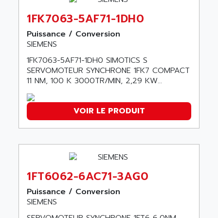
ABC VISION
C350 / C370
1FK7063-5AF71-1DH0
ABD
RAIL SWITCH
ABG
Puissance / Conversion
SBC
SIEMENS
ABL
HMI
ABL SURSUM
1FK7063-5AF71-1DH0 SIMOTICS S
SIMATIC HMI
SERVOMOTEUR SYNCHRONE 1FK7 COMPACT
ABLE SYSTEMS
11 NM, 100 K 3000TR/MIN, 2,29 KW...
SIMATIC OPERATOR PANEL
ABLIC
OPERATOR PANEL
ABOUTBATTERIE
APRIL 2000
VOIR LE PRODUIT
ABRACON
APRIL 7000
ABS COMPUTERS
SMC50
ABS SYSTEM
SMC600
ABSOCODER
SMC25 et SMC 35
ABUS
1FT6062-6AC71-3AG0
SMC 50 / SMC 600
ABUS ELECTRONIC
Puissance / Conversion
SMC 600
AC
SIEMENS
SMC50 / SMC600
AC AUTOMATION