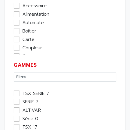
Accessoire
Alimentation
Automate
Boitier
Carte
Coupleur
Cpu
GAMMES
Ecran
Entrée / Sortie
Memoire
Module Métier
TSX SERIE 7
Moteur
SERIE 7
Pupitre Opérateur
ALTIVAR
Rack
Série 0
Etude
TSX 17