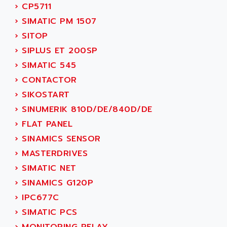
AMET
›
CP5711
690 SERIE
AMETEK
›
SIMATIC PM 1507
ECODRIVE
AMETHERM
›
SITOP
CHARGEUR
AMI SEMICONDUCTOR
›
SIPLUS ET 200SP
NUM 720
AMIC TECHNOLOGY
›
SIMATIC 545
SINUMERIK 802
AMK
›
CONTACTOR
PCS950
AMKASYN
›
SIKOSTART
DIGITAX
AMP
›
SINUMERIK 810D/DE/840D/DE
BUC
AMP DISPLAY
›
FLAT PANEL
RAC3
AMPEREX
›
SINAMICS SENSOR
PANELVIEW 550
AMPEX
›
MASTERDRIVES
AC SERVO
AMPHENOL
›
SIMATIC NET
AXODYN
AMPIRE
›
SINAMICS G120P
SMD
AMPLICON
›
IPC677C
8200 VECTOR
AMRI-KSB
›
SIMATIC PCS
GP2000 SERIE
AMSAMOTION