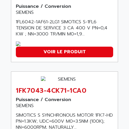
SINUMERIK 810
Puissance / Conversion
ACTIOMTECH
PREMIUM
SIEMENS
ACTION PAK
PREVENTA
1FL6042-1AF61-2LG1 SIMOTICS S-1FL6
ACTIVA MULLER
TENSION DE SERVICE 3 CA 400 V PN=0,4
TWIDO
ACTIVE HUB
KW ; NN=3000 TR/MIN M0=1,9...
NANO
ACTIVIB
PCMCIA CARD
ACTRONIC
VOIR LE PRODUIT
TFTX
ACU-RITE
SIMATIC S7-300
ACU-TIME
TDM
ACX ADAP TORR
DIAX 2
ADA
TVM
1FK7043-4CK71-1CA0
ADAC
KDV
ADAFRUIT
Puissance / Conversion
KVR
SIEMENS
ADAM
TVD
SIMOTICS S SYNCHRONOUS MOTOR 1FK7-HD
ADAMCZEWSKI
SERVO DRIVE
PN=1.3KW; UDC=600V M0=3.5NM (100K);
ADAMEL
NN=6000RPM; NATURALLY...
AC MAINSPINDLE