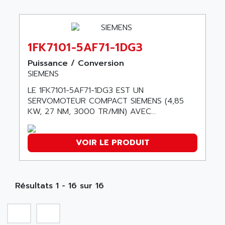
ARGOLUX AS
AIRWELL
TSX 21
AISA
ALTISTART
AIXIA SYSTEMES
1FK7101-5AF71-1DG3
TEXT DISPLAY
AJC BATTERY
SIMATIC S5 115U
Puissance / Conversion
AJHUA TECHNOLOGY
SIEMENS
SINUMERIK 840
AJR DIFFUSION
LE 1FK7101-5AF71-1DG3 EST UN
SMTBD1
AK ELECTRONIQUE
SERVOMOTEUR COMPACT SIEMENS (4,85
SMT
KW, 27 NM, 3000 TR/MIN) AVEC...
AKA
SMTB
AKER
SMT-BSI
AKIM AG
VOIR LE PRODUIT
CPX37
AKKU
CE65
AKO
ROD 426
ALACATEL
Résultats 1 - 16 sur 16
SINUMERIK 840C
ALARMCOM
ATP
ALCATEL
9300-SERIES