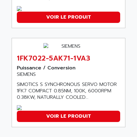
ADANI PSC
KDA
ADAPTATER
VOIR LE PRODUIT
KDS
ADAPTATIVE
TDA
ADAPTEC
BUM
ADAPTORR
BUS
ADAS
DIAX 04
ADC AUTOMATICA
1FK7022-5AK71-1VA3
DIAX 4
ADDA
Puissance / Conversion
cms3
SIEMENS
ADDER
CMS
ADDI DATA
SIMOTICS S SYNCHRONOUS SERVO MOTOR
PARVEX
1FK7 COMPACT 0.85NM, 100K, 6000RPM
ADEL SYSTEM
0.38KW, NATURALLY COOLED...
AMS
ADEPT
R6TXB
ADEPT TECHNOLOGY
MOVIDYN
VOIR LE PRODUIT
ADES
MOVITRAC
ADETEC
LEXIUM
ADISCOM