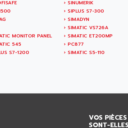
FISAFE
›
SINUMERIK
1500
›
SIPLUS S7-300
AG
›
SIMADYN
S
›
SIMATIC VS726A
ATIC MONITOR PANEL
›
SIMATIC ET200MP
ATIC 545
›
PC877
LUS S7-1200
›
SIMATIC S5-110
VOS PIÈCES
SONT-ELLES