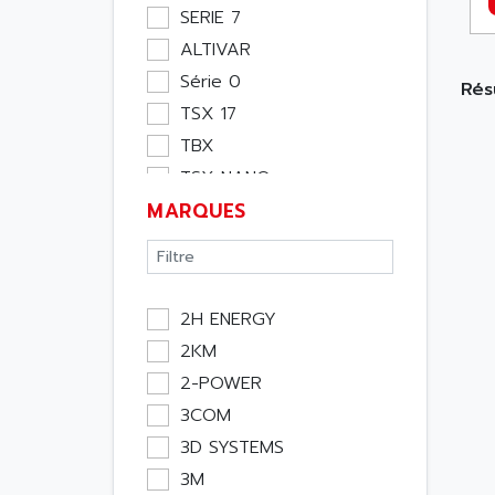
Moteur
SERIE 7
Pupitre Opérateur
ALTIVAR
Rack
Série 0
Rés
Etude
TSX 17
Software
TBX
Variateur
TSX NANO
Actif
MARQUES
TSX PREMIUM
Affichage
ASI
Consommable
APRIL 5000
Electromecanique /
XUD
Energie
2H ENERGY
TSX MICRO
Optoélectronique
2KM
MAGELIS
Passif
2-POWER
TCCX
Bureau
3COM
CCX17
Emballage
3D SYSTEMS
TELEFAST
Informatique
3M