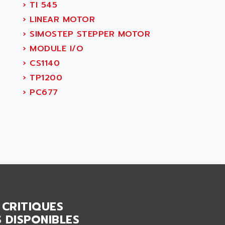
›
TI 545
›
LINEAR MOTOR
›
SIMOSTEP STEPPER MOTOR
›
MODULE I/O
›
CS1140
›
TP1200
›
PC677
 CRITIQUES
 DISPONIBLES