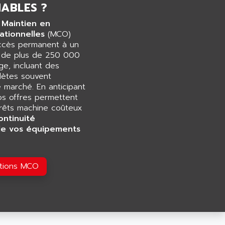
ABLES ?
 Maintien en
ationnelles
(MCO)
accès permanent à un
e de plus de 250 000
e, incluant des
ètes souvent
e marché. En anticipant
os offres permettent
rrêts machine coûteux
ontinuité
de vos équipements
utions MCO