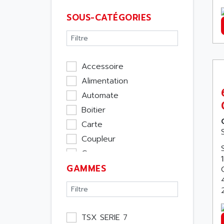
SOUS-CATÉGORIES
Accessoire
Alimentation
Automate
Boitier
Carte
Coupleur
Cpu
GAMMES
Ecran
Entrée / Sortie
Memoire
Module Métier
TSX SERIE 7