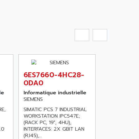
6ES7660-4HC28-
0DA0
le
Informatique industrielle
SIEMENS
RE,
SIMATIC PCS 7 INDUSTRIAL
WORKSTATION IPC547E;
(RACK PC, 19", 4HU),
.0
INTERFACES: 2X GBIT LAN
(RJ45),...