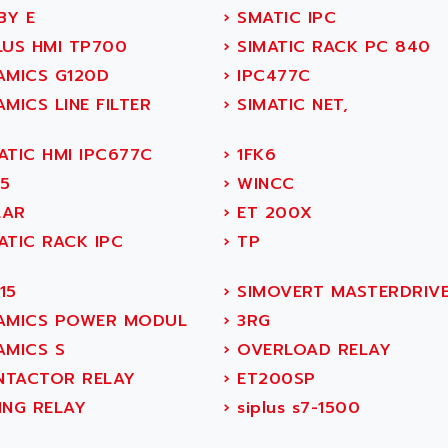
Y E
›
SMATIC IPC
LUS HMI TP700
›
SIMATIC RACK PC 840
AMICS G120D
›
IPC477C
MICS LINE FILTER
›
SIMATIC NET,
ATIC HMI IPC677C
›
1FK6
5
›
WINCC
AR
›
ET 200X
ATIC RACK IPC
›
TP
15
›
SIMOVERT MASTERDRIV
AMICS POWER MODUL
›
3RG
AMICS S
›
OVERLOAD RELAY
TACTOR RELAY
›
ET200SP
ING RELAY
›
siplus s7-1500