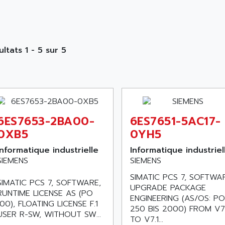
ultats 1 - 5 sur 5
6ES7653-2BA00-
6ES7651-5AC17-
0XB5
0YH5
Informatique industrielle
Informatique industriel
SIEMENS
SIEMENS
SIMATIC PCS 7, SOFTWA
SIMATIC PCS 7, SOFTWARE,
UPGRADE PACKAGE
RUNTIME LICENSE AS (PO
ENGINEERING (AS/OS: PO
100), FLOATING LICENSE F.1
250 BIS 2000) FROM V7
USER R-SW, WITHOUT SW...
TO V7.1...