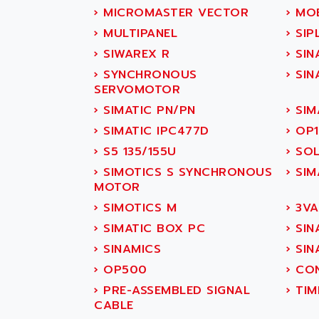
SITOP
ABASK
›
MICROMASTER VECTOR
›
MOB
SIMATIC
ABB
›
MULTIPANEL
›
SIP
SIMATIC S7-400
ABB AS ROBOTIC
›
SIWAREX R
›
SIN
90-30
ABB REPAIR DEPT
›
SYNCHRONOUS
›
SINA
SERVOMOTOR
SERIES 90-30
ABB ROBOTICS
›
SIMATIC PN/PN
›
SIM
C350 / C370
ABC VISION
›
SIMATIC IPC477D
›
OP1
RAIL SWITCH
ABD
›
S5 135/155U
›
SOL
SBC
ABG
›
SIMOTICS S SYNCHRONOUS
›
SIM
HMI
ABL
MOTOR
SIMATIC HMI
ABL SURSUM
›
SIMOTICS M
›
3VA
SIMATIC OPERATOR
ABLE SYSTEMS
›
SIMATIC BOX PC
›
SIN
PANEL
ABLIC
›
SINAMICS
›
SIN
OPERATOR PANEL
ABOUTBATTERIE
›
OP500
›
CON
APRIL 2000
ABRACON
›
PRE-ASSEMBLED SIGNAL
›
TIM
APRIL 7000
ABS COMPUTERS
CABLE
SMC50