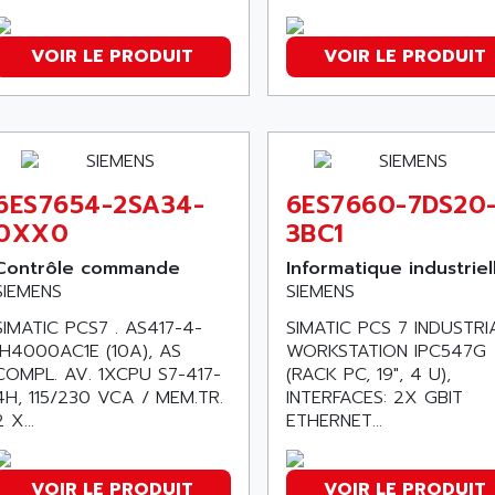
VOIR LE PRODUIT
VOIR LE PRODUIT
6ES7654-2SA34-
6ES7660-7DS20
0XX0
3BC1
Contrôle commande
Informatique industriel
SIEMENS
SIEMENS
SIMATIC PCS7 . AS417-4-
SIMATIC PCS 7 INDUSTRI
1H4000AC1E (10A), AS
WORKSTATION IPC547G
COMPL. AV. 1XCPU S7-417-
(RACK PC, 19", 4 U),
4H, 115/230 VCA / MEM.TR.
INTERFACES: 2X GBIT
2 X...
ETHERNET...
VOIR LE PRODUIT
VOIR LE PRODUIT