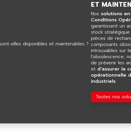
ET MAINTEN
Nos
solutions en
Conditions Opér
garantissent un 
stock stratégiqu
pièces de rechang
composants obsol
introuvables sur l
l'obsolescence, n
de prévenir les a
et
d'assurer la c
opérationnelle 
industriels
.
Toutes nos sol