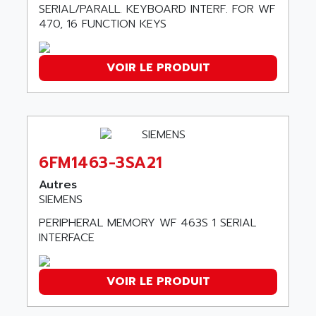
ARGOLUX AS
SERIAL/PARALL. KEYBOARD INTERF. FOR WF
AIRWELL
470, 16 FUNCTION KEYS
TSX 21
AISA
ALTISTART
AIXIA SYSTEMES
TEXT DISPLAY
VOIR LE PRODUIT
AJC BATTERY
SIMATIC S5 115U
AJHUA TECHNOLOGY
SINUMERIK 840
AJR DIFFUSION
SMTBD1
AK ELECTRONIQUE
SMT
AKA
6FM1463-3SA21
SMTB
AKER
Autres
SMT-BSI
AKIM AG
SIEMENS
CPX37
AKKU
PERIPHERAL MEMORY WF 463S 1 SERIAL
CE65
INTERFACE
AKO
ROD 426
ALACATEL
SINUMERIK 840C
ALARMCOM
VOIR LE PRODUIT
ATP
ALCATEL
9300-SERIES