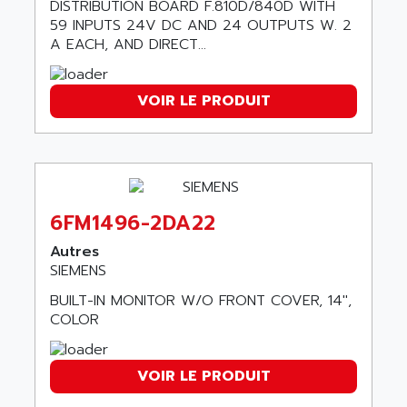
GP3000 SERIES
DISTRIBUTION BOARD F.810D/840D WITH
AST
59 INPUTS 24V DC AND 24 OUTPUTS W. 2
MAC112
ASTAR
A EACH, AND DIRECT...
SINUMERIK 840DI
ASTEC
ARGUS
ASTEEL
VOIR LE PRODUIT
XL200
ASTRODESIGN
SINUMERIK 840D
ASTROSYSTEMS
MRJ2S
ASUS
ALTIVAR 5
ASV
RM3
6FM1496-2DA22
ASYS
P840
AT&SMLBNA
Autres
MOTEUR VSA CA
SIEMENS
AT&T MICROELECTRONICS
VARMECA
BUILT-IN MONITOR W/O FRONT COVER, 14″,
ATA ELECTRO TECHNIQUE
PCD2
COLOR
ATE
PCD7
ATEC
MELDAS
VOIR LE PRODUIT
ATECH
VT585