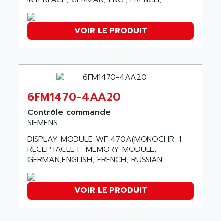
INTERFACE, GERMAN, ENG., FRENCH,...
SMC 25 et SMC 35
AC SMARTMOTION
SMC25 et SMC35
ACARD
VOIR LE PRODUIT
SMC25
ACB
SMC
ACBEL
PB80
ACCES
PB400
ACCESS
WS SERIES
6FM1470-4AA20
ACCROSSER
PB200
ACCU
Contrôle commande
TSX COMPACT
SIEMENS
ACCUCELL
984 SERIE
DISPLAY MODULE WF 470A(MONOCHR. 1
ACCU-SORT SYSTEMS
SIMODRIVE
RECEPTACLE F. MEMORY MODULE,
ACCUTRONICS
GERMAN,ENGLISH, FRENCH, RUSSIAN
TSX21
ACDC
C350
ACEDIS
15N
VOIR LE PRODUIT
ACER
PB15
ACERIME
C200