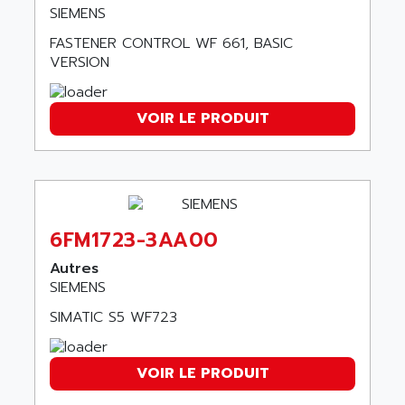
wyse
SIEMENS
AOR
DGN
FASTENER CONTROL WF 661, BASIC
APACER
BULLETIN 160
VERSION
APATOR
SIMATIC S5 101U
APC
FX SERIE
VOIR LE PRODUIT
APE
VEA
APELCO-CAREL
CONTROL LOGIX
APELEC
VERSAMAX
APEM
MAGIC
APEX
6FM1723-3AA00
POSMO
APLEX TECHNOLOGY
Autres
SIMATIC TI505
APOTEKA
SIEMENS
PMC 1000
APPA
SIMATIC S5 WF723
ACS400
APPARATEBAU HUNDSBACH
584S
APPLE
VOIR LE PRODUIT
LEXIUM 15
APPLICOM
SAFETY RELAY