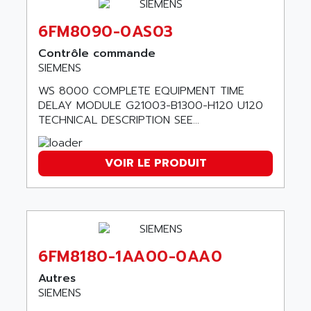
BUM 60
ASERTI ELECTRONIC
6FM8090-0AS03
APP
ASG
REOVIB
Contrôle commande
ASGS
SIEMENS
TESYS K
ASIAITALIA
WS 8000 COMPLETE EQUIPMENT TIME
MULTI DIGITAL
ASKCO
DELAY MODULE G21003-B1300-H120 U120
UNIDRIVE SP
TECHNICAL DESCRIPTION SEE...
ASKCO UPS
SDC
ASL
BUH
ASM
VOIR LE PRODUIT
DSQC
ASOUND
PILOT PANEL
ASP AUTOMATIONSTECHNIK
SERIE 90 MICRO
ASROCK
SIMATIC BOX PC 620
ASSELIN
PROVIT 2000
6FM8180-1AA00-0AA0
ASSEMTECH
POSITEC
Autres
ASSMANN WSW
SIEMENS
SDCC
ASSY