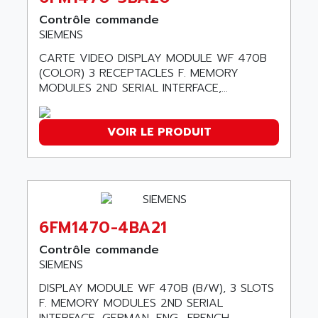
ABC VISION
C350 / C370
Contrôle commande
ABD
SIEMENS
RAIL SWITCH
ABG
SBC
CARTE VIDEO DISPLAY MODULE WF 470B
ABL
(COLOR) 3 RECEPTACLES F. MEMORY
HMI
ABL SURSUM
MODULES 2ND SERIAL INTERFACE,...
SIMATIC HMI
ABLE SYSTEMS
SIMATIC OPERATOR PANEL
ABLIC
VOIR LE PRODUIT
OPERATOR PANEL
ABOUTBATTERIE
APRIL 2000
ABRACON
APRIL 7000
ABS COMPUTERS
SMC50
ABS SYSTEM
SMC600
6FM1470-4BA21
ABSOCODER
SMC25 et SMC 35
Contrôle commande
ABUS
SMC 50 / SMC 600
SIEMENS
ABUS ELECTRONIC
SMC 600
DISPLAY MODULE WF 470B (B/W), 3 SLOTS
AC
F. MEMORY MODULES 2ND SERIAL
SMC50 / SMC600
AC AUTOMATION