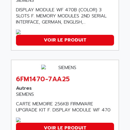
SIEMENS
SINUMERIK 810
ACTIOMTECH
DISPLAY MODULE WF 470B (COLOR) 3
PREMIUM
ACTION PAK
SLOTS F. MEMORY MODULES 2ND SERIAL
PREVENTA
INTERFACE, GERMAN, ENGLISH,...
ACTIVA MULLER
TWIDO
ACTIVE HUB
NANO
VOIR LE PRODUIT
ACTIVIB
PCMCIA CARD
ACTRONIC
TFTX
ACU-RITE
SIMATIC S7-300
ACU-TIME
TDM
ACX ADAP TORR
6FM1470-7AA25
DIAX 2
ADA
TVM
Autres
ADAC
SIEMENS
KDV
ADAFRUIT
CARTE MEMOIRE 256KB FIRMWARE
KVR
ADAM
UPGRADE KIT F. DISPLAY MODULE WF 470
TVD
ADAMCZEWSKI
SERVO DRIVE
ADAMEL
VOIR LE PRODUIT
AC MAINSPINDLE