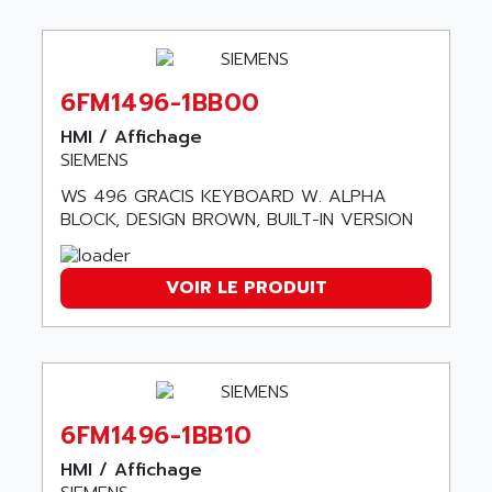
AMET
690 SERIE
AMETEK
ECODRIVE
AMETHERM
CHARGEUR
AMI SEMICONDUCTOR
6FM1496-1BB00
NUM 720
AMIC TECHNOLOGY
HMI / Affichage
SINUMERIK 802
AMK
SIEMENS
PCS950
AMKASYN
WS 496 GRACIS KEYBOARD W. ALPHA
DIGITAX
BLOCK, DESIGN BROWN, BUILT-IN VERSION
AMP
BUC
AMP DISPLAY
RAC3
AMPEREX
VOIR LE PRODUIT
PANELVIEW 550
AMPEX
AC SERVO
AMPHENOL
AXODYN
AMPIRE
SMD
AMPLICON
6FM1496-1BB10
8200 VECTOR
AMRI-KSB
GP2000 SERIE
HMI / Affichage
AMSAMOTION