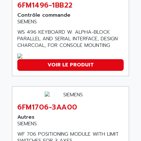
AEES
6FM1496-1BB22
ALTIVAR 66
AEG
MICROMASTER
Contrôle commande
AEG MODICON
SIEMENS
SQUARE D
AEL CRYSTALS
WS 496 KEYBOARD W. ALPHA-BLOCK
SY/MAX
AEM
PARALLEL AND SERIAL INTERFACE, DESIGN
ADVANTYS
CHARCOAL, FOR CONSOLE MOUNTING
AEP
APRIL 3000
AERMEC
VT5000
AERO - SHARP
VOIR LE PRODUIT
VT3000
AEROBAR
VT
AEROSEC INDUSTRIE
VSPA1
AEROTECH
FERROMATIK PMC 1000
AES
6FM1706-3AA00
VT100
AESYS
LCA
Autres
AEV
SIEMENS
CNC ALPHA
AFAG
SMART TOUCH
WF 706 POSITIONING MODULE WITH LIMIT
AFDI
SWITCHES FOR 3 AXES