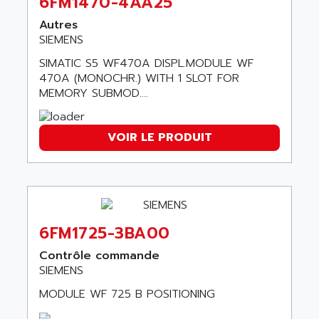
6FM1470-4AA25
SERVVODYN
ADITEC
Autres
SERVODYN
SIEMENS
ADL
SE50
ADL EUROTECH
SIMATIC S5 WF470A DISPL.MODULE WF
LTD12
470A (MONOCHR.) WITH 1 SLOT FOR
ADLEE POWERTRONIC
MEMORY SUBMOD....
MDLA
ADLINK
MDLS
ADLINK TECHNOLOGY
ACMD2
VOIR LE PRODUIT
ADM ELECTRONIC
ACM
ADMV
PLS514
ADN
PLS510
ADN PESAGE
PLS508
ADTECH POWER INC
6FM1725-3BA00
SERVOSTAR
ADV
Contrôle commande
AC FEED MOTOR
ADVANCE
SIEMENS
SIMODRIVE 611
ADVANCE HIVOLT
MODULE WF 725 B POSITIONING
TSX MOMENTUM
ADVANCE TAPES