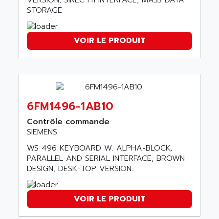
SCALANCE
AMAN
STORAGE
SMC40
AMAREX
SCM50
AMAT
VOIR LE PRODUIT
BKD
AMBERSIL
A16B
AMBRESIL
MIDIMASTER VECTOR
AMC
MIDIMASTER
AMD
SMC200
6FM1496-1AB10
AMDV
ADVANTYS TELEFAST
AMERICAN DYNAMICS
Contrôle commande
TELEFAST ABE7
SIEMENS
AMERICAN MEGATRENDS
750
WS 496 KEYBOARD W. ALPHA-BLOCK,
AMERICAN MICROSEMICONDUCTOR
AT
PARALLEL AND SERIAL INTERFACE, BROWN
AMERICAN MICROSEMICONDUCTOR INC
DESIGN, DESK-TOP VERSION..
AB2
AMERICAN SIGMA
TC2000
AMERICAN STD INC
VOIR LE PRODUIT
MOVITRON
AMERSHAM
SMC100