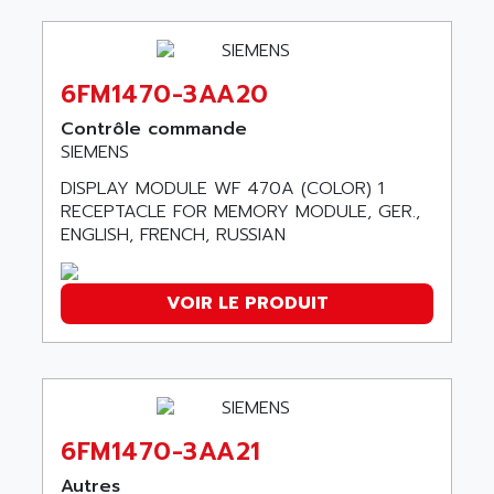
ALCATEL-LUCENT
8200-SERIES
ALDES
SERIE 9000
ALES
6FM1470-3AA20
SIMATIC ET200
ALFA PROGETTI
SERVOPACK
Contrôle commande
ALFA ROBOT
SIEMENS
UNIDRIVE
ALFA ROMEO
FMV
DISPLAY MODULE WF 470A (COLOR) 1
ALFAA
RECEPTACLE FOR MEMORY MODULE, GER.,
DIGIDRIVE SE
ALFA-LAVAL
ENGLISH, FRENCH, RUSSIAN
SIGMA II
ALFASISTEL
VERITRON
ALFATRONIX
VOIR LE PRODUIT
PANELVIEW
ALFONS HAAR
AXUMERIK
ALICAT SCIENTIFIC
PROVIT
ALIZEA
GRADIPAK
ALL TERMINALS
SIMATIC MP
6FM1470-3AA21
ALLEGRO MICROSYSTEMS
MINI MAESTRO
Autres
ALLEN