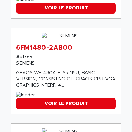
ALPES DEIS
VOIR LE PRODUIT
PSS
ALPES TECNOLOGIE
DIGIFAS
ALPHA
TC1028
ALPHA GETRIEBEBAU
MICROCOR
ALPHA LAVAL
DIXIT
ALPHA SOLWAY
6FM1480-2AB00
PYRAMID
ALPHA VUOTO
Autres
ADMIRAL
ALPHA WIRE
SIEMENS
S3C
ALPHAGEAR
GRACIS WF 480A F. S5-115U, BASIC
4900
VERSION, CONSISTING OF: GRACIS CPU+VGA
ALPHEE
MV1000
GRAPHICS INTERF. 4...
ALPINE
650 SERIE
ALPS
ALPHA SVM
VOIR LE PRODUIT
ALPSITEC
FRENIC
ALR
RAC
ALRITMA M
PUSH BUTTON PANEL
ALRO