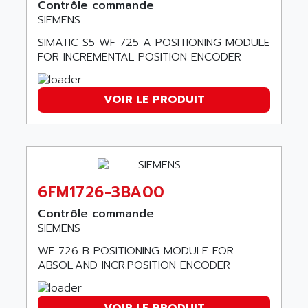
Contrôle commande
PANELVIEW 1200
ARBO
SIEMENS
MDLQ
ARBOR
SIMATIC S5 WF 725 A POSITIONING MODULE
GP2000 Series
ARBURG
FOR INCREMENTAL POSITION ENCODER
TSX17
ARC MACHINES
1060
ARC MODENA
VOIR LE PRODUIT
VECTOR DRIVE
ARCEL
ALPHA
ARCNET
SM SERIE
ARCOL
SIMATIC S7-200
ARCOLECTRIC
MODICON QUANTUM
6FM1726-3BA00
ARCOTRONICS
GENIUS
Contrôle commande
ARCTIC COOLING
A SERIES
SIEMENS
ARDAMEL LHOMARGY
MDLU
WF 726 B POSITIONING MODULE FOR
ARDATEM
ABSOL.AND INCR.POSITION ENCODER
UAC
ARDETEM
LQ SERIE
ARDUCAM
530 SERIES
VOIR LE PRODUIT