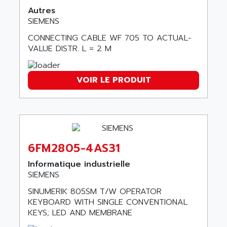
ALTIVAR 58
Autres
ARO
SIEMENS
KRC2
AROLIT-PLASTIC
ABR7
CONNECTING CABLE WF 705 TO ACTUAL-
ARPEGE
VALUE DISTR. L = 2 M
VR1B
ARPS
MDLD
ARROW PNEUMATIC
VOIR LE PRODUIT
MENTOR 2
ARSEFRAM
KRC1
ARSILICII
MULTICONTROL
ARSOFT
SYSDRIVE
ART
ACI
ARTECHE
6FM2805-4AS31
ACOPOS
ARTECHNIC
Informatique industrielle
760
ARTESYN
SIEMENS
TESYS
ARTESYN EMBEDDED TECHNOLOGIES
SINUMERIK 805SM T/W OPERATOR
BUG
KEYBOARD WITH SINGLE CONVENTIONAL
ARTILA
SYNCHRONOUS SERVO MOTOR
KEYS; LED AND MEMBRANE
ARTIS