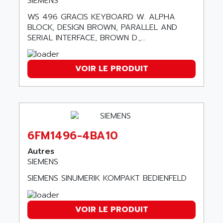
SIEMENS
C50
AMTE
SMARTDRIVE VF1000
WS 496 GRACIS KEYBOARD W. ALPHA
AMX
BLOCK, DESIGN BROWN, PARALLEL AND
NUMECOR
ANAHEIM AUTOMATION
SERIAL INTERFACE, BROWN D.,...
MINICOR
ANALOG
631
ANALOG DEVICES
VOIR LE PRODUIT
DBS
ANALOGIC
CQM1H
ANALOX
ESG
ANATEL
TP27
ANCA
MOVIDRIVE
6FM1496-4BA10
ANCAR
MDS
Autres
ANDERS ELECTRONICS
COMBIVERT
SIEMENS
ANDERSON POWER PRODUCTS
COMBIVERT S4
SIEMENS SINUMERIK KOMPAKT BEDIENFELD
ANDERSON-NEGELE
VSF
ANDRON
TI-305
VOIR LE PRODUIT
ANELEC
DIAS