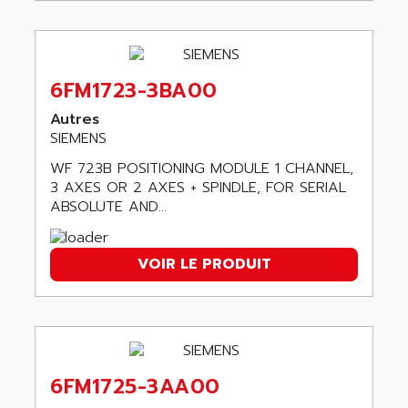
APPLIED MATERIALS
COMBIVERT F4
APPLIED ROBOTICS
SÉRIE 1000
APRIL
AZM
APRIMATIC
6FM1723-3BA00
MDLL
APS
Autres
PANELVIEW PLUS
APT
SIEMENS
PANEL VIEW 550
APTOR
WF 723B POSITIONING MODULE 1 CHANNEL,
SLC500
3 AXES OR 2 AXES + SPINDLE, FOR SERIAL
APV
S4-S4C-S4C+
ABSOLUTE AND...
APW
RPX10
AQUA SMART
E-ME-T
VOIR LE PRODUIT
AQUAFINE
MICROLOGIX
AQUALYSE
PNOZ
AQUAMED
ROTOVAR
AQUAMETRO
AS-I
AQUASET
6FM1725-3AA00
507
ARAG