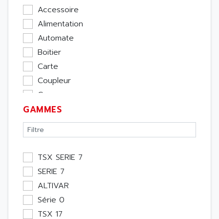
Accessoire
Alimentation
Automate
Boitier
Carte
Coupleur
Cpu
GAMMES
Ecran
Entrée / Sortie
Memoire
Module Métier
TSX SERIE 7
Moteur
SERIE 7
Pupitre Opérateur
ALTIVAR
Rack
Série 0
Etude
TSX 17