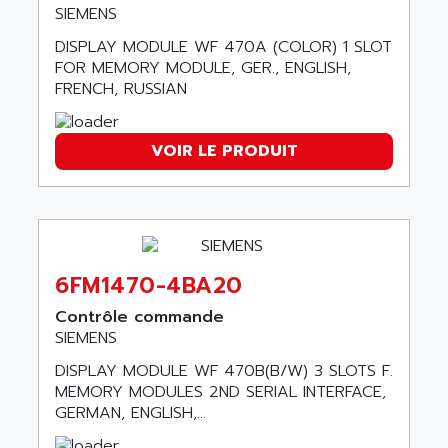
NT3
SIEMENS
ALLEN BRADLEY
CYBER 4000
DISPLAY MODULE WF 470A (COLOR) 1 SLOT
ALLEN CODIERGERATE GMBH
FOR MEMORY MODULE, GER., ENGLISH,
RPX30
ALLEN CODING SYSTEMS
FRENCH, RUSSIAN
SINUMERIK 820/
ALLEN SYSTEMS
LOGO
ALLIANCE INSTRUMENTS
VOIR LE PRODUIT
SIMATIC MULTIPANEL
ALLIANCE MEMORY
CL200
ALLIED TELESIS
DIGIVEX
ALLIED TELESYN
PWE
ALLIED VISION
CL300
6FM1470-4BA20
ALLIGATOR
SIMOVERT MASTERDRIVES
ALLISON
Contrôle commande
C100
SIEMENS
ALLISON TRANSMISSION
OP35
DISPLAY MODULE WF 470B(B/W) 3 SLOTS F.
ALM
SIMATIC TP
MEMORY MODULES 2ND SERIAL INTERFACE,
ALMA
GERMAN, ENGLISH,...
BT
ALMCO KLEENTEC
PANEL PLUS 600