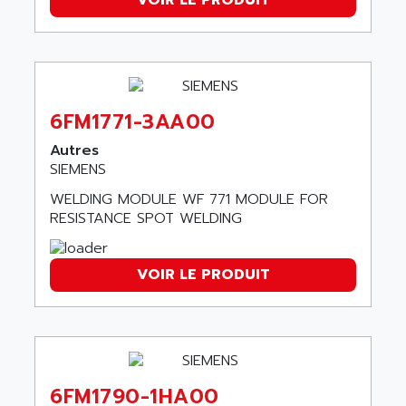
ARDUINO
C170
AREVA
RESISTRON
ARGUS
OP30/B
ARIA
DNC
ARIC
6FM1771-3AA00
UD7000
ARICO
Autres
PMC1000
ARIES
SIEMENS
FLEX DRIVE
ARINC
WELDING MODULE WF 771 MODULE FOR
CEPR
RESISTANCE SPOT WELDING
ARIS
FD-B SERIES
ARIS HERION
ACS550
ARISTO
VOIR LE PRODUIT
MAESTRO
ARISTON
J2-SUPER SERIES
ARITECH
VFD
ARIZONA
TFS
ARL
LFL
6FM1790-1HA00
ARNATRONIC