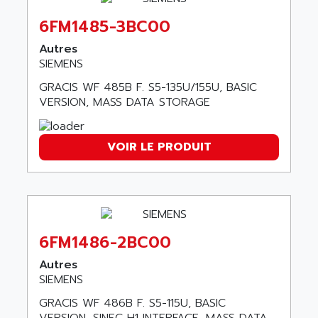
VT170
ALSPA
6FM1485-3BC00
MENTOR II
ALSTEF
Autres
EEA
ALSTHOM
SIEMENS
CD1-K
ALSTHOM ATLANTIQUE
GRACIS WF 485B F. S5-135U/155U, BASIC
SIMATIC MONITOR PANEL
ALSTHOM PARVEX
VERSION, MASS DATA STORAGE
ACS
ALSTOM
LCD
ALTECH
VOIR LE PRODUIT
SBS
ALTER
ABS
ALTIVAR
PS316
ALTRAC AG
RPX
ALTRONICS
PB100
6FM1486-2BC00
ALTRONIX
PB 300 / PB 600
Autres
ALUTRON
5000
SIEMENS
ALX
SMC35
GRACIS WF 486B F. S5-115U, BASIC
AMADA
VERSION, SINEC H1 INTERFACE, MASS DATA