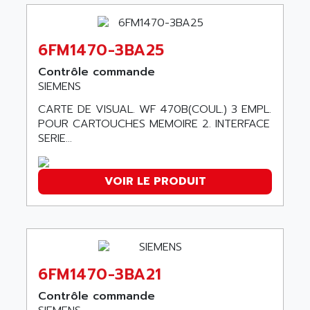
ACI ALPHANUMERIQUE
SMC500
ACIM JOUANIN
SMC200 / 500
ACINDUCTO
6FM1470-3BA25
PLC-5
ACKSYS
Contrôle commande
NC
ACMA
SIEMENS
SYSMAC
ACOBAL
CARTE DE VISUAL. WF 470B(COUL.) 3 EMPL.
SERVO MOTOR
POUR CARTOUCHES MEMOIRE 2. INTERFACE
ACOMEL
PERMANENT MAGNET MOTOR
SERIE...
ACOOL
BPH
ACOPIAN
MASAP
VOIR LE PRODUIT
ACOPOS
BSM SERIE
ACQUIDUC
SIMODRIVE 210
ACROMAG
SIMODRIVE 610
ACS
SIMODRIVE 650
ACS MOTION CONTROL
6FM1470-3BA21
SIMOREG
ACT KERN
Contrôle commande
SINUMERIK 800
ACTIA