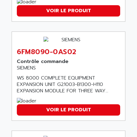
SIMOTICS S
ARTLII
Kinetix 6000
VOIR LE PRODUIT
ARX
MELSEC
AS INFO
ADVANTYS STB
ASAHI
ND
ASAHI ENGINEERING
SIMOVERT P
ASANTE
6FM8090-0AS02
RTS
ASC
Contrôle commande
VPC
ASCII
SIEMENS
XBLC
ASCO
WS 8000 COMPLETE EQUIPMENT
2500M
ASCOM
EXPANSION UNIT G21003-B1300-H110
2500
EXPANSION MODULE FOR THREE WAY...
ASCON
HARMONY XVBC
ASE ENERGY
ACS600
VOIR LE PRODUIT
ASEA
PG
ASECOS
SINAMICS
ASEDO
TI 500
ASEM