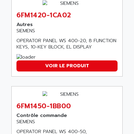
AGUT
COMPACTLOGIX
AHEAD SYSTEMS
6FM1420-1CA02
FLEX I/O
AHLBERG ELECTRONICS
MICROLOGIX 1200
Autres
AIP SYSTEMES
SIEMENS
PANELVIEW 1000
AIR
OPERATOR PANEL WS 400-20, 8 FUNCTION
NT620C
AIR ET PULVERISATION
KEYS, 10-KEY BLOCK, EL DISPLAY
SIMATIC S5-101
AIR LIQUIDE
SIMATIC TOUCH PANEL
AIR SYSTEMS
VOIR LE PRODUIT
S900 II
AIR WORTHINGTON CREYSSENSAC
S900
AIRBUS
PHASEO
AIRCOM
SIMATIC-S5
AIRELEC
SIMATIC FIELD PG
6FM1450-1BB00
AIRMASTER R1
LOGO!
AIRMASTER R1HMI
Contrôle commande
RJ3
SIEMENS
AIRMAT
A03B
AIRPES
OPERATOR PANEL WS 400-50,