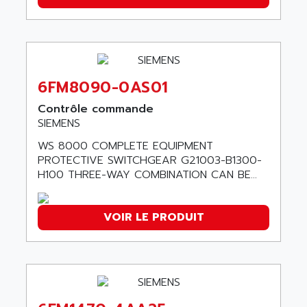
ADANI PSC
KDA
ADAPTATER
KDS
ADAPTATIVE
TDA
ADAPTEC
BUM
6FM8090-0AS01
ADAPTORR
BUS
ADAS
Contrôle commande
DIAX 04
SIEMENS
ADC AUTOMATICA
DIAX 4
WS 8000 COMPLETE EQUIPMENT
ADDA
cms3
PROTECTIVE SWITCHGEAR G21003-B1300-
ADDER
H100 THREE-WAY COMBINATION CAN BE...
CMS
ADDI DATA
PARVEX
ADEL SYSTEM
VOIR LE PRODUIT
AMS
ADEPT
R6TXB
ADEPT TECHNOLOGY
MOVIDYN
ADES
MOVITRAC
ADETEC
LEXIUM
ADISCOM