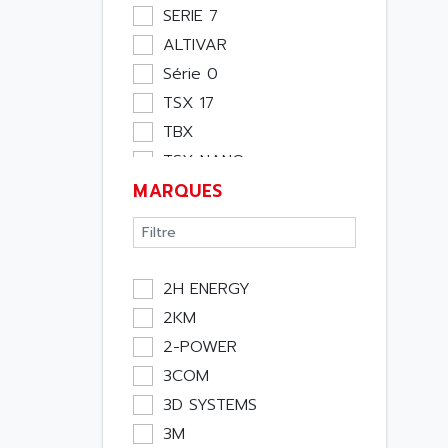
Moteur
SERIE 7
Pupitre Opérateur
ALTIVAR
Rack
Série 0
Etude
TSX 17
Software
TBX
Variateur
TSX NANO
Actif
MARQUES
TSX PREMIUM
Affichage
ASI
Consommable
APRIL 5000
Electromecanique /
XUD
Energie
2H ENERGY
TSX MICRO
Optoélectronique
2KM
MAGELIS
Passif
2-POWER
TCCX
Bureau
3COM
CCX17
Emballage
3D SYSTEMS
TELEFAST
Informatique
3M