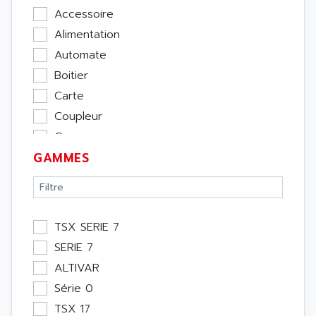
Accessoire
Alimentation
Automate
Boitier
Carte
Coupleur
Cpu
GAMMES
Ecran
Entrée / Sortie
Memoire
Module Métier
TSX SERIE 7
Moteur
SERIE 7
Pupitre Opérateur
ALTIVAR
Rack
Série 0
Etude
TSX 17