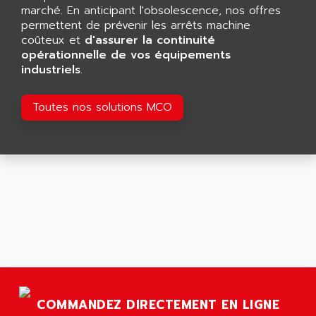
GP 70 SERIE
marché. En anticipant l'obsolescence, nos offres
AFP PRODEL
PROVIT 5000
permettent de prévenir les arrêts machine
AG ASSOCIATES
coûteux et
d'assurer la continuité
S4-S4C
AGASTAT
opérationnelle de vos équipements
SIAX
industriels
.
AGDE
FESTO ELECTRONIC
AGE POWERBLOCK
PCS095
Toutes nos solutions MCO
AGETEM
TOUCHVIEW
AGI
REDIPANEL
AGIE
RJ2
AGILENT
MULTI-SERVO
AGILENT TECHNOLOGIES
PCS
AGILER
RECTIVAR
AGP
RECTIVAR 4 SERIE 641
AGS
CONTROLLOGIX
AGTATAC
plc5
AGTATEC AG
COMMANDEZ DIRECTEMENT EN LIGNE
SLC 500