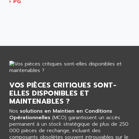
AEES
›
PG
ALTIVAR 66
AEG
MICROMASTER
AEG MODICON
SQUARE D
AEL CRYSTALS
SY/MAX
AEM
ADVANTYS
AEP
APRIL 3000
AERMEC
VT5000
AERO - SHARP
VT3000
AEROBAR
VT
AEROSEC INDUSTRIE
VOS PIÈCES CRITIQUES SONT-
VSPA1
AEROTECH
ELLES DISPONIBLES ET
FERROMATIK PMC 1000
AES
MAINTENABLES ?
VT100
AESYS
Nos
solutions en Maintien en Conditions
LCA
AEV
Opérationnelles
(MCO) garantissent un accès
CNC ALPHA
permanent à un stock stratégique de plus de 250
AFAG
000 pièces de rechange, incluant des
SMART TOUCH
AFDI
composants obsolètes souvent introuvables sur le