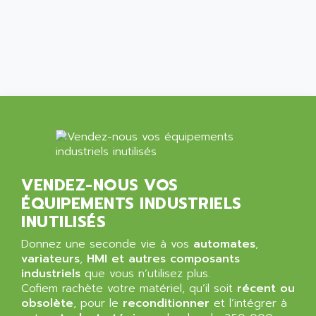
ALCATEL-LUCENT
8200-SERIES
ALDES
SERIE 9000
ALES
SIMATIC ET200
ALFA PROGETTI
SERVOPACK
ALFA ROBOT
UNIDRIVE
ALFA ROMEO
FMV
ALFAA
DIGIDRIVE SE
ALFA-LAVAL
SIGMA II
ALFASISTEL
VERITRON
VENDEZ-NOUS VOS
ALFATRONIX
ÉQUIPEMENTS INDUSTRIELS
PANELVIEW
ALFONS HAAR
INUTILISÉS
AXUMERIK
ALICAT SCIENTIFIC
PROVIT
Donnez une seconde vie à vos
automates
,
ALIZEA
variateurs
,
HMI et autres composants
GRADIPAK
ALL TERMINALS
industriels
que vous n’utilisez plus.
SIMATIC MP
Cofiem rachète votre matériel, qu’il soit
récent ou
ALLEGRO MICROSYSTEMS
obsolète
MINI MAESTRO
, pour le
reconditionner
et l’intégrer à
ALLEN