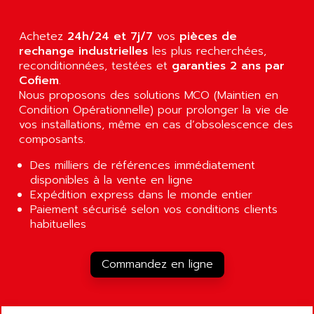
AGUT
COMPACTLOGIX
AHEAD SYSTEMS
FLEX I/O
Achetez
24h/24 et 7j/7
vos
pièces de
AHLBERG ELECTRONICS
rechange industrielles
les plus recherchées,
MICROLOGIX 1200
AIP SYSTEMES
reconditionnées, testées et
garanties 2 ans par
PANELVIEW 1000
Cofiem
.
AIR
Nous proposons des solutions MCO (Maintien en
NT620C
AIR ET PULVERISATION
Condition Opérationnelle) pour prolonger la vie de
SIMATIC S5-101
vos installations, même en cas d’obsolescence des
AIR LIQUIDE
SIMATIC TOUCH PANEL
composants.
AIR SYSTEMS
S900 II
Des milliers de références immédiatement
AIR WORTHINGTON CREYSSENSAC
S900
disponibles à la vente en ligne
AIRBUS
Expédition express dans le monde entier
PHASEO
AIRCOM
Paiement sécurisé selon vos conditions clients
SIMATIC-S5
habituelles
AIRELEC
SIMATIC FIELD PG
AIRMASTER R1
LOGO!
Commandez en ligne
AIRMASTER R1HMI
RJ3
AIRMAT
A03B
AIRPES