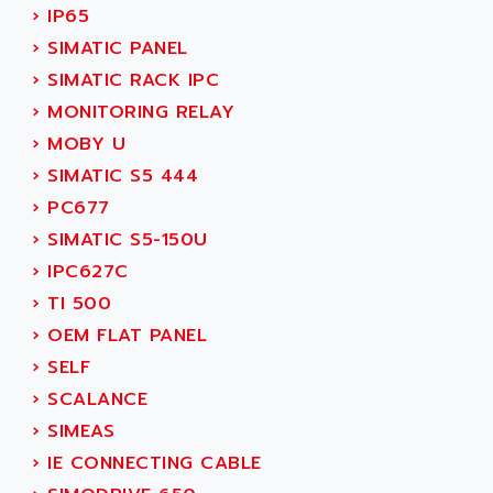
ADANI PSC
›
IP65
KDA
ADAPTATER
›
SIMATIC PANEL
KDS
ADAPTATIVE
›
SIMATIC RACK IPC
TDA
ADAPTEC
›
MONITORING RELAY
BUM
ADAPTORR
›
MOBY U
BUS
ADAS
›
SIMATIC S5 444
DIAX 04
ADC AUTOMATICA
›
PC677
DIAX 4
ADDA
›
SIMATIC S5-150U
cms3
ADDER
›
IPC627C
CMS
ADDI DATA
›
TI 500
PARVEX
ADEL SYSTEM
›
OEM FLAT PANEL
AMS
ADEPT
›
SELF
R6TXB
ADEPT TECHNOLOGY
›
SCALANCE
MOVIDYN
ADES
›
SIMEAS
MOVITRAC
ADETEC
›
IE CONNECTING CABLE
LEXIUM
ADISCOM