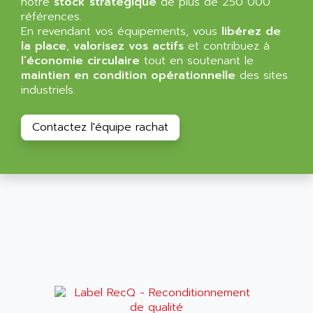
notre
stock stratégique
de plus de 250 000
NT3
ALLEN BRADLEY
références.
CYBER 4000
En revendant vos équipements, vous
libérez de
ALLEN CODIERGERATE GMBH
la place
,
valorisez vos actifs
et contribuez à
RPX30
ALLEN CODING SYSTEMS
l’économie circulaire
tout en soutenant le
SINUMERIK 820/
maintien en condition opérationnelle
des sites
ALLEN SYSTEMS
LOGO
industriels.
ALLIANCE INSTRUMENTS
SIMATIC MULTIPANEL
ALLIANCE MEMORY
Contactez l'équipe rachat
CL200
ALLIED TELESIS
DIGIVEX
ALLIED TELESYN
PWE
ALLIED VISION
CL300
ALLIGATOR
SIMOVERT MASTERDRIVES
ALLISON
C100
ALLISON TRANSMISSION
OP35
ALM
SIMATIC TP
ALMA
BT
ALMCO KLEENTEC
PANEL PLUS 600