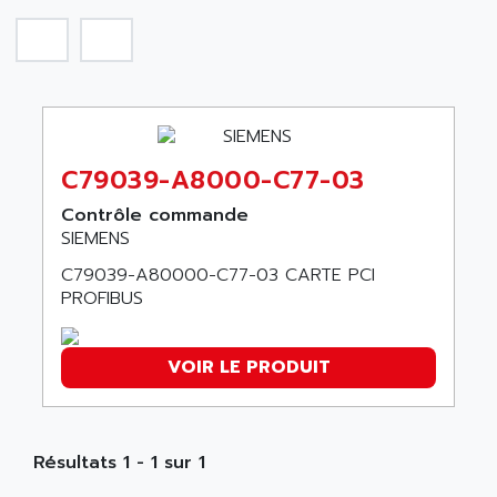
SIROTEC
A.E.E
SINUMERIK
A.P.I ELECTRONIQUE
SINUMERIK 3
A2V
SIMATIC S5-90U/-95U/-100U
AAEON
SIMATIC S5-95U
AAF
SIMATIC NET
C79039-A8000-C77-03
AAN
SIMATIC S5-110
AAVID
Contrôle commande
SIMATIC S5-150U
SIEMENS
AB
SIMATIC S5-135
C79039-A80000-C77-03 CARTE PCI
AB OSAI
SIMATIC DP
PROFIBUS
ABAC
SIMATIC S7
ABASK
SITOP
VOIR LE PRODUIT
ABB
SIMATIC
ABB AS ROBOTIC
SIMATIC S7-400
ABB REPAIR DEPT
90-30
Résultats 1 - 1 sur 1
ABB ROBOTICS
SERIES 90-30