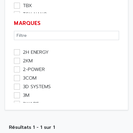
Software
TBX
Variateur
TSX NANO
Actif
MARQUES
TSX PREMIUM
Affichage
ASI
Consommable
APRIL 5000
Electromecanique / Energie
XUD
2H ENERGY
Optoélectronique
TSX MICRO
2KM
Passif
MAGELIS
2-POWER
Bureau
TCCX
3COM
Emballage
CCX17
3D SYSTEMS
Informatique
TELEFAST
3M
Pc
SIMATIC S5-115U
3WARE
Outillage
SIMATIC S5
3Y POWER TECHNOLOGY
Robot
MOBY
A PUISSANCE 3
NA
SIMATIC S5-135/155U
Résultats 1 - 1 sur 1
A TECHNIQUES DAUTOMATISME