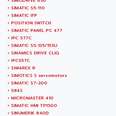
›
SIMODRIVE 650
SERVVODYN
ADITEC
›
SIMATIC S5-110
SERVODYN
ADL
›
SIMATIC IFP
SE50
ADL EUROTECH
›
POSITION SWITCH
LTD12
ADLEE POWERTRONIC
›
SIMATIC PANEL PC 477
MDLA
ADLINK
›
IPC 577C
MDLS
ADLINK TECHNOLOGY
›
SIMATIC S5-135/155U
ACMD2
ADM ELECTRONIC
›
SINAMICS DRIVE CLIQ
ACM
ADMV
›
IPC557C
PLS514
ADN
›
SIWAREX R
PLS510
ADN PESAGE
›
SIMOTICS S servomotors
PLS508
ADTECH POWER INC
›
SIMATIC S7-200
SERVOSTAR
ADV
›
584S
AC FEED MOTOR
ADVANCE
›
MICROMASTER 410
SIMODRIVE 611
ADVANCE HIVOLT
›
SIMATIC HMI TP1500
TSX MOMENTUM
ADVANCE TAPES
›
SINUMERIK 840D