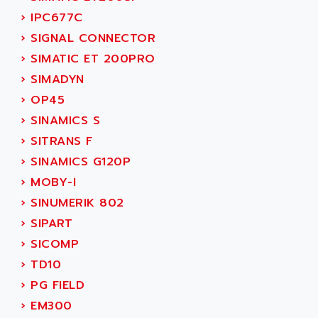
SMC 25 et SMC 35
AC SMARTMOTION
›
IPC677C
SMC25 et SMC35
ACARD
›
SIGNAL CONNECTOR
SMC25
ACB
›
SIMATIC ET 200PRO
SMC
ACBEL
›
SIMADYN
PB80
ACCES
›
OP45
PB400
ACCESS
›
SINAMICS S
WS SERIES
ACCROSSER
›
SITRANS F
PB200
ACCU
›
SINAMICS G120P
TSX COMPACT
ACCUCELL
›
MOBY-I
984 SERIE
ACCU-SORT SYSTEMS
›
SINUMERIK 802
SIMODRIVE
ACCUTRONICS
›
SIPART
TSX21
ACDC
›
SICOMP
C350
ACEDIS
›
TD10
15N
ACER
›
PG FIELD
PB15
ACERIME
›
EM300
C200