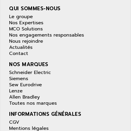
wyse
AOR
QUI SOMMES-NOUS
DGN
APACER
Le groupe
BULLETIN 160
APATOR
Nos Expertises
SIMATIC S5 101U
MCO Solutions
APC
Nos engagements responsables
FX SERIE
APE
Nous rejoindre
VEA
Actualités
APELCO-CAREL
CONTROL LOGIX
Contact
APELEC
VERSAMAX
NOS MARQUES
APEM
MAGIC
Schneider Electric
APEX
POSMO
Siemens
APLEX TECHNOLOGY
Sew Eurodrive
SIMATIC TI505
APOTEKA
Lenze
PMC 1000
Allen Bradley
APPA
Toutes nos marques
ACS400
APPARATEBAU HUNDSBACH
584S
INFORMATIONS GÉNÉRALES
APPLE
LEXIUM 15
CGV
APPLICOM
Mentions légales
SAFETY RELAY