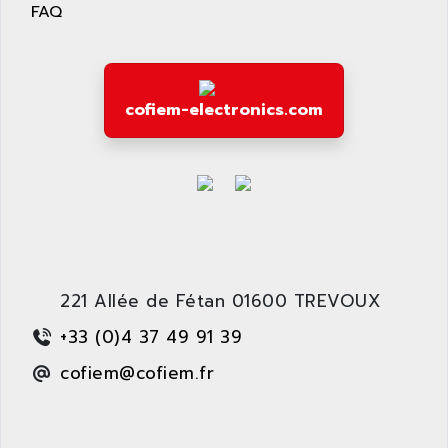
APPLIED MATERIALS
FAQ
COMBIVERT F4
APPLIED ROBOTICS
SÉRIE 1000
APRIL
AZM
APRIMATIC
MDLL
cofiem-electronics.com
APS
PANELVIEW PLUS
APT
PANEL VIEW 550
APTOR
SLC500
APV
S4-S4C-S4C+
APW
RPX10
AQUA SMART
E-ME-T
AQUAFINE
221 Allée de Fétan 01600 TREVOUX
MICROLOGIX
AQUALYSE
+33 (0)4 37 49 91 39
PNOZ
AQUAMED
ROTOVAR
cofiem@cofiem.fr
AQUAMETRO
AS-I
AQUASET
507
ARAG