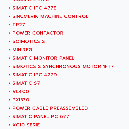
SINUMERIK 810
ACTIOMTECH
›
SIMATIC IPC 477E
PREMIUM
ACTION PAK
›
SINUMERIK MACHINE CONTROL
PREVENTA
ACTIVA MULLER
›
TP27
TWIDO
ACTIVE HUB
›
POWER CONTACTOR
NANO
ACTIVIB
›
SOIMOTICS S
PCMCIA CARD
ACTRONIC
›
MINIREG
TFTX
ACU-RITE
›
SIMATIC MONITOR PANEL
SIMATIC S7-300
ACU-TIME
›
SIMOTICS S SYNCHRONOUS MOTOR 1FT7
TDM
ACX ADAP TORR
›
SIMATiC IPC 427D
DIAX 2
ADA
›
SIMATIC S7
TVM
ADAC
›
VL400
KDV
ADAFRUIT
›
PXI330
KVR
ADAM
›
POWER CABLE PREASSEMBLED
TVD
ADAMCZEWSKI
›
SIMATIC PANEL PC 677
SERVO DRIVE
ADAMEL
›
XC10 SERIE
AC MAINSPINDLE