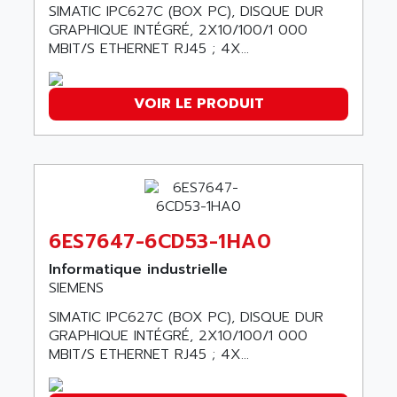
SINUMERIK 810
SIMATIC IPC627C (BOX PC), DISQUE DUR
ACTIOMTECH
GRAPHIQUE INTÉGRÉ, 2X10/100/1 000
PREMIUM
ACTION PAK
MBIT/S ETHERNET RJ45 ; 4X...
PREVENTA
ACTIVA MULLER
TWIDO
ACTIVE HUB
VOIR LE PRODUIT
NANO
ACTIVIB
PCMCIA CARD
ACTRONIC
TFTX
ACU-RITE
SIMATIC S7-300
ACU-TIME
TDM
ACX ADAP TORR
6ES7647-6CD53-1HA0
DIAX 2
ADA
TVM
Informatique industrielle
ADAC
SIEMENS
KDV
ADAFRUIT
SIMATIC IPC627C (BOX PC), DISQUE DUR
KVR
ADAM
GRAPHIQUE INTÉGRÉ, 2X10/100/1 000
TVD
MBIT/S ETHERNET RJ45 ; 4X...
ADAMCZEWSKI
SERVO DRIVE
ADAMEL
AC MAINSPINDLE