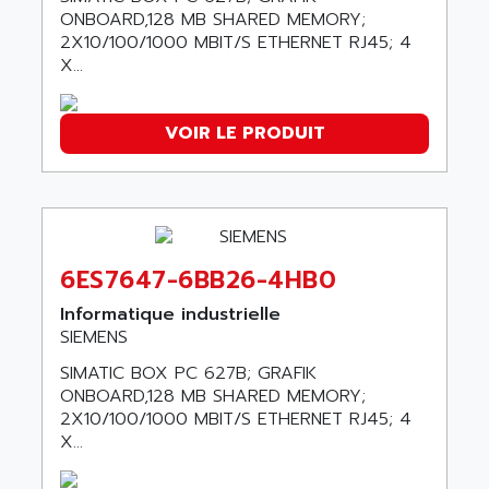
ARDUINO
ONBOARD,128 MB SHARED MEMORY;
C170
AREVA
2X10/100/1000 MBIT/S ETHERNET RJ45; 4
RESISTRON
X...
ARGUS
OP30/B
ARIA
DNC
VOIR LE PRODUIT
ARIC
UD7000
ARICO
PMC1000
ARIES
FLEX DRIVE
ARINC
CEPR
ARIS
6ES7647-6BB26-4HB0
FD-B SERIES
ARIS HERION
ACS550
Informatique industrielle
ARISTO
SIEMENS
MAESTRO
ARISTON
SIMATIC BOX PC 627B; GRAFIK
J2-SUPER SERIES
ARITECH
ONBOARD,128 MB SHARED MEMORY;
VFD
2X10/100/1000 MBIT/S ETHERNET RJ45; 4
ARIZONA
TFS
X...
ARL
LFL
ARNATRONIC