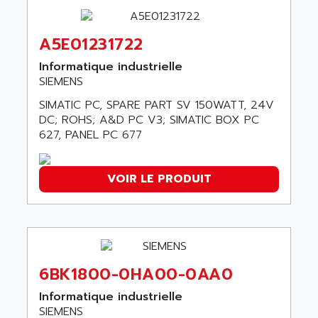
ANILAM
SMTBSI
ANIME
MP
A5E01231722
ANIOS
SIMATIC PC
ANKAM
Informatique industrielle
DPH
SIEMENS
ANKER
STATOVAR
SIMATIC PC, SPARE PART SV 150WATT, 24V
ANRITSU
UCD
DC; ROHS; A&D PC V3; SIMATIC BOX PC
ANS
627, PANEL PC 677
SINUMERIK 820
ANSALDO
SIMOREG K
ANSELL
ALIMENTATION
VOIR LE PRODUIT
ANSMANN
IRT
ANSYCO
DIGIPLAN
ANTEC
TPD32
ANTEK INSTRUMENTS
ZELIO
ANUVA TECHNOLOGIES
6BK1800-0HA00-0AA0
SIMATIC S5-95F
ANYBUS
Informatique industrielle
NUM 1040
AOIP
SIEMENS