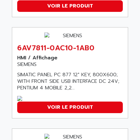
ALTIVAR 58
VOIR LE PRODUIT
ARO
KRC2
AROLIT-PLASTIC
ABR7
ARPEGE
VR1B
ARPS
MDLD
ARROW PNEUMATIC
6AV7811-0AC10-1AB0
MENTOR 2
ARSEFRAM
HMI / Affichage
KRC1
ARSILICII
SIEMENS
MULTICONTROL
ARSOFT
SIMATIC PANEL PC 877 12" KEY, 800X600;
SYSDRIVE
ART
WITH FRONT SIDE USB INTERFACE DC 24V;
ACI
PENTIUM 4 MOBILE 2,2...
ARTECHE
ACOPOS
ARTECHNIC
760
VOIR LE PRODUIT
ARTESYN
TESYS
ARTESYN EMBEDDED TECHNOLOGIES
BUG
ARTILA
SYNCHRONOUS SERVO MOTOR
ARTIS