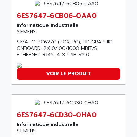
ACI ALPHANUMERIQUE
SMC500
ACIM JOUANIN
6ES7647-6CB06-0AA0
SMC200 / 500
ACINDUCTO
Informatique industrielle
PLC-5
ACKSYS
SIEMENS
NC
ACMA
SIMATIC IPC627C (BOX PC), HD GRAPHIC
SYSMAC
ACOBAL
ONBOARD, 2X10/100/1000 MBIT/S
SERVO MOTOR
ETHERNET RJ45; 4 X USB V2.0...
ACOMEL
PERMANENT MAGNET MOTOR
ACOOL
BPH
ACOPIAN
VOIR LE PRODUIT
MASAP
ACOPOS
BSM SERIE
ACQUIDUC
SIMODRIVE 210
ACROMAG
SIMODRIVE 610
ACS
6ES7647-6CD30-0HA0
SIMODRIVE 650
ACS MOTION CONTROL
SIMOREG
Informatique industrielle
ACT KERN
SIEMENS
SINUMERIK 800
ACTIA