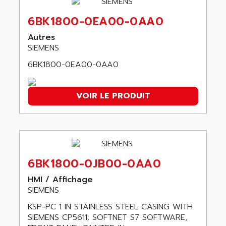
ALCATEL-LUCENT
8200-SERIES
ALDES
6BK1800-0EA00-0AA0
SERIE 9000
ALES
Autres
SIMATIC ET200
ALFA PROGETTI
SIEMENS
SERVOPACK
ALFA ROBOT
6BK1800-0EA00-0AA0
UNIDRIVE
ALFA ROMEO
FMV
ALFAA
VOIR LE PRODUIT
DIGIDRIVE SE
ALFA-LAVAL
SIGMA II
ALFASISTEL
VERITRON
ALFATRONIX
PANELVIEW
ALFONS HAAR
AXUMERIK
6BK1800-0JB00-0AA0
ALICAT SCIENTIFIC
PROVIT
ALIZEA
HMI / Affichage
GRADIPAK
SIEMENS
ALL TERMINALS
SIMATIC MP
KSP-PC 1 IN STAINLESS STEEL CASING WITH
ALLEGRO MICROSYSTEMS
MINI MAESTRO
SIEMENS CP5611; SOFTNET S7 SOFTWARE,
ALLEN