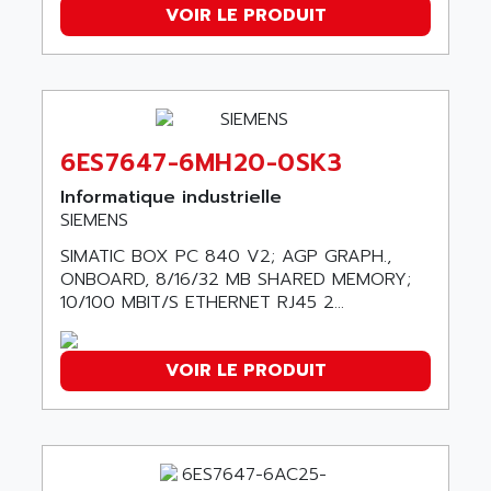
ADANI PSC
VOIR LE PRODUIT
KDA
ADAPTATER
KDS
ADAPTATIVE
TDA
ADAPTEC
BUM
ADAPTORR
6ES7647-6MH20-0SK3
BUS
ADAS
DIAX 04
Informatique industrielle
ADC AUTOMATICA
SIEMENS
DIAX 4
ADDA
cms3
SIMATIC BOX PC 840 V2; AGP GRAPH.,
ADDER
ONBOARD, 8/16/32 MB SHARED MEMORY;
CMS
ADDI DATA
10/100 MBIT/S ETHERNET RJ45 2...
PARVEX
ADEL SYSTEM
AMS
ADEPT
VOIR LE PRODUIT
R6TXB
ADEPT TECHNOLOGY
MOVIDYN
ADES
MOVITRAC
ADETEC
LEXIUM
ADISCOM