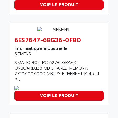
SCALANCE
AMAN
VOIR LE PRODUIT
SMC40
AMAREX
SCM50
AMAT
BKD
AMBERSIL
A16B
AMBRESIL
MIDIMASTER VECTOR
6ES7647-6BG36-0FB0
AMC
MIDIMASTER
Informatique industrielle
AMD
SMC200
SIEMENS
AMDV
ADVANTYS TELEFAST
SIMATIC BOX PC 627B; GRAFIK
AMERICAN DYNAMICS
ONBOARD,128 MB SHARED MEMORY;
TELEFAST ABE7
AMERICAN MEGATRENDS
2X10/100/1000 MBIT/S ETHERNET RJ45; 4
750
X...
AMERICAN MICROSEMICONDUCTOR
AT
AMERICAN MICROSEMICONDUCTOR INC
AB2
AMERICAN SIGMA
VOIR LE PRODUIT
TC2000
AMERICAN STD INC
MOVITRON
AMERSHAM
SMC100