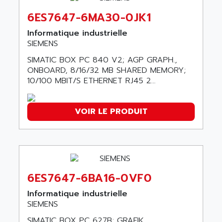
PANELVIEW 1200
ARBO
6ES7647-6MA30-0JK1
MDLQ
ARBOR
Informatique industrielle
GP2000 Series
ARBURG
SIEMENS
TSX17
ARC MACHINES
SIMATIC BOX PC 840 V2; AGP GRAPH.,
1060
ARC MODENA
ONBOARD, 8/16/32 MB SHARED MEMORY;
VECTOR DRIVE
10/100 MBIT/S ETHERNET RJ45 2...
ARCEL
ALPHA
ARCNET
SM SERIE
ARCOL
VOIR LE PRODUIT
SIMATIC S7-200
ARCOLECTRIC
MODICON QUANTUM
ARCOTRONICS
GENIUS
ARCTIC COOLING
A SERIES
ARDAMEL LHOMARGY
6ES7647-6BA16-0VF0
MDLU
ARDATEM
UAC
Informatique industrielle
ARDETEM
SIEMENS
LQ SERIE
ARDUCAM
SIMATIC BOX PC 627B; GRAFIK
530 SERIES