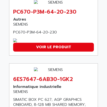
AMET
690 SERIE
AMETEK
PC670-P3M-64-20-230
ECODRIVE
AMETHERM
CHARGEUR
Autres
AMI SEMICONDUCTOR
SIEMENS
NUM 720
AMIC TECHNOLOGY
SINUMERIK 802
PC670-P3M-64-20-230
AMK
PCS950
AMKASYN
DIGITAX
VOIR LE PRODUIT
AMP
BUC
AMP DISPLAY
RAC3
AMPEREX
PANELVIEW 550
AMPEX
AC SERVO
AMPHENOL
6ES7647-6AB30-1GK2
AXODYN
AMPIRE
Informatique industrielle
SMD
AMPLICON
SIEMENS
8200 VECTOR
AMRI-KSB
SIMATIC BOX PC 627; AGP GRAPHICS
GP2000 SERIE
AMSAMOTION
ONBOARD, 8-128 MB SHARED MEMORY;