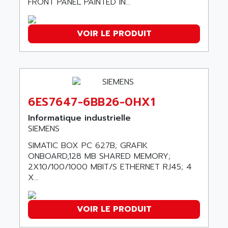
FRONT PANEL PAINTED IN...
NT3
ALLEN BRADLEY
CYBER 4000
ALLEN CODIERGERATE GMBH
VOIR LE PRODUIT
RPX30
ALLEN CODING SYSTEMS
SINUMERIK 820/
ALLEN SYSTEMS
LOGO
ALLIANCE INSTRUMENTS
SIMATIC MULTIPANEL
ALLIANCE MEMORY
CL200
6ES7647-6BB26-0HX1
ALLIED TELESIS
DIGIVEX
ALLIED TELESYN
Informatique industrielle
PWE
SIEMENS
ALLIED VISION
CL300
ALLIGATOR
SIMATIC BOX PC 627B; GRAFIK
SIMOVERT MASTERDRIVES
ONBOARD,128 MB SHARED MEMORY;
ALLISON
2X10/100/1000 MBIT/S ETHERNET RJ45; 4
C100
ALLISON TRANSMISSION
X...
OP35
ALM
SIMATIC TP
ALMA
VOIR LE PRODUIT
BT
ALMCO KLEENTEC
PANEL PLUS 600