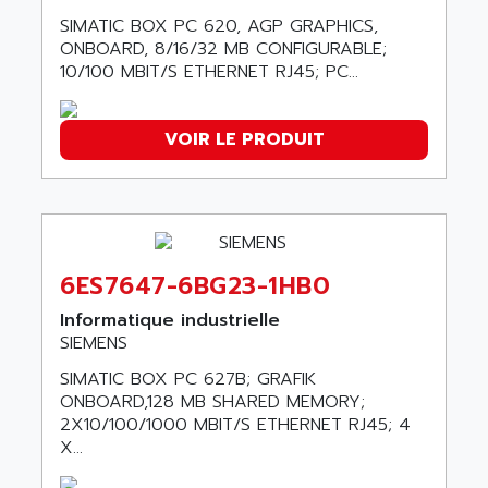
wyse
AOR
SIMATIC BOX PC 620, AGP GRAPHICS,
DGN
ONBOARD, 8/16/32 MB CONFIGURABLE;
APACER
BULLETIN 160
10/100 MBIT/S ETHERNET RJ45; PC...
APATOR
SIMATIC S5 101U
APC
FX SERIE
VOIR LE PRODUIT
APE
VEA
APELCO-CAREL
CONTROL LOGIX
APELEC
VERSAMAX
APEM
MAGIC
APEX
6ES7647-6BG23-1HB0
POSMO
APLEX TECHNOLOGY
Informatique industrielle
SIMATIC TI505
APOTEKA
SIEMENS
PMC 1000
APPA
SIMATIC BOX PC 627B; GRAFIK
ACS400
APPARATEBAU HUNDSBACH
ONBOARD,128 MB SHARED MEMORY;
584S
2X10/100/1000 MBIT/S ETHERNET RJ45; 4
APPLE
X...
LEXIUM 15
APPLICOM
SAFETY RELAY