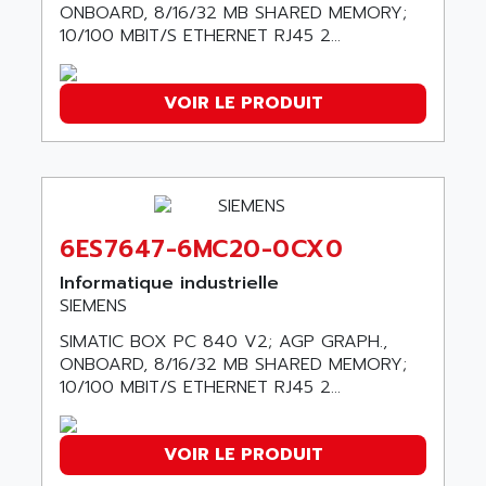
ONBOARD, 8/16/32 MB SHARED MEMORY;
BUM 60
ASERTI ELECTRONIC
10/100 MBIT/S ETHERNET RJ45 2...
APP
ASG
REOVIB
ASGS
VOIR LE PRODUIT
TESYS K
ASIAITALIA
MULTI DIGITAL
ASKCO
UNIDRIVE SP
ASKCO UPS
SDC
ASL
BUH
6ES7647-6MC20-0CX0
ASM
DSQC
ASOUND
Informatique industrielle
PILOT PANEL
SIEMENS
ASP AUTOMATIONSTECHNIK
SERIE 90 MICRO
SIMATIC BOX PC 840 V2; AGP GRAPH.,
ASROCK
SIMATIC BOX PC 620
ONBOARD, 8/16/32 MB SHARED MEMORY;
ASSELIN
10/100 MBIT/S ETHERNET RJ45 2...
PROVIT 2000
ASSEMTECH
POSITEC
ASSMANN WSW
VOIR LE PRODUIT
SDCC
ASSY