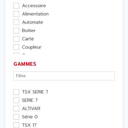
Accessoire
Alimentation
Automate
Boitier
Carte
Coupleur
Cpu
GAMMES
Ecran
Entrée / Sortie
Memoire
Module Métier
TSX SERIE 7
Moteur
SERIE 7
Pupitre Opérateur
ALTIVAR
Rack
Série 0
Etude
TSX 17