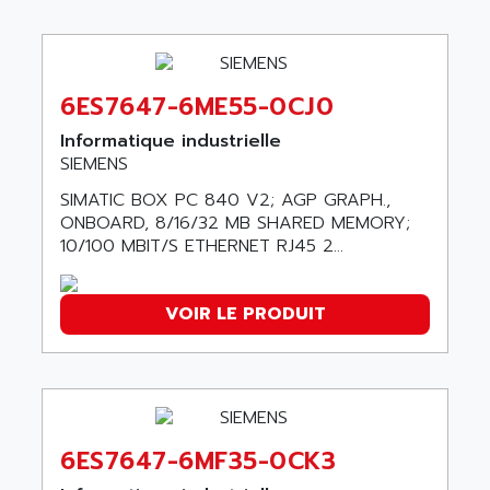
ALPES DEIS
PSS
ALPES TECNOLOGIE
DIGIFAS
ALPHA
TC1028
6ES7647-6ME55-0CJ0
ALPHA GETRIEBEBAU
MICROCOR
ALPHA LAVAL
Informatique industrielle
DIXIT
SIEMENS
ALPHA SOLWAY
PYRAMID
SIMATIC BOX PC 840 V2; AGP GRAPH.,
ALPHA VUOTO
ADMIRAL
ONBOARD, 8/16/32 MB SHARED MEMORY;
ALPHA WIRE
10/100 MBIT/S ETHERNET RJ45 2...
S3C
ALPHAGEAR
4900
ALPHEE
VOIR LE PRODUIT
MV1000
ALPINE
650 SERIE
ALPS
ALPHA SVM
ALPSITEC
FRENIC
ALR
RAC
ALRITMA M
6ES7647-6MF35-0CK3
PUSH BUTTON PANEL
ALRO