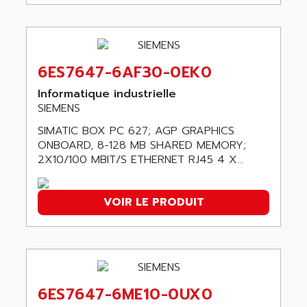
GP3000 SERIES
AST
MAC112
ASTAR
SINUMERIK 840DI
ASTEC
ARGUS
6ES7647-6AF30-0EK0
ASTEEL
XL200
ASTRODESIGN
Informatique industrielle
SINUMERIK 840D
SIEMENS
ASTROSYSTEMS
MRJ2S
ASUS
SIMATIC BOX PC 627; AGP GRAPHICS
ALTIVAR 5
ONBOARD, 8-128 MB SHARED MEMORY;
ASV
2X10/100 MBIT/S ETHERNET RJ45 4 X...
RM3
ASYS
P840
AT&SMLBNA
MOTEUR VSA CA
VOIR LE PRODUIT
AT&T MICROELECTRONICS
VARMECA
ATA ELECTRO TECHNIQUE
PCD2
ATE
PCD7
ATEC
MELDAS
ATECH
6ES7647-6ME10-0UX0
VT585