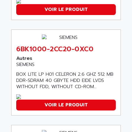
ARGOLUX AS
AIRWELL
VOIR LE PRODUIT
TSX 21
AISA
ALTISTART
AIXIA SYSTEMES
TEXT DISPLAY
AJC BATTERY
SIMATIC S5 115U
AJHUA TECHNOLOGY
SINUMERIK 840
6BK1000-2CC20-0XC0
AJR DIFFUSION
SMTBD1
AK ELECTRONIQUE
Autres
SMT
SIEMENS
AKA
SMTB
BOX LITE LP H01 CELERON 2.6 GHZ 512 MB
AKER
SMT-BSI
DDR-SDRAM 40 GBYTE HDD EIDE LVDS
AKIM AG
WITHOUT FDD, WITHOUT CD-ROM...
CPX37
AKKU
CE65
AKO
ROD 426
VOIR LE PRODUIT
ALACATEL
SINUMERIK 840C
ALARMCOM
ATP
ALCATEL
9300-SERIES