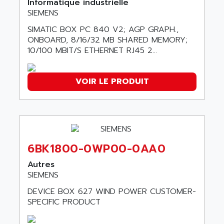
Informatique industrielle
VT170
SIEMENS
ALSPA
MENTOR II
ALSTEF
SIMATIC BOX PC 840 V2; AGP GRAPH.,
EEA
ONBOARD, 8/16/32 MB SHARED MEMORY;
ALSTHOM
10/100 MBIT/S ETHERNET RJ45 2...
CD1-K
ALSTHOM ATLANTIQUE
SIMATIC MONITOR PANEL
ALSTHOM PARVEX
ACS
VOIR LE PRODUIT
ALSTOM
LCD
ALTECH
SBS
ALTER
ABS
ALTIVAR
PS316
ALTRAC AG
6BK1800-0WP00-0AA0
RPX
ALTRONICS
Autres
PB100
ALTRONIX
SIEMENS
PB 300 / PB 600
ALUTRON
DEVICE BOX 627 WIND POWER CUSTOMER-
5000
ALX
SPECIFIC PRODUCT
SMC35
AMADA