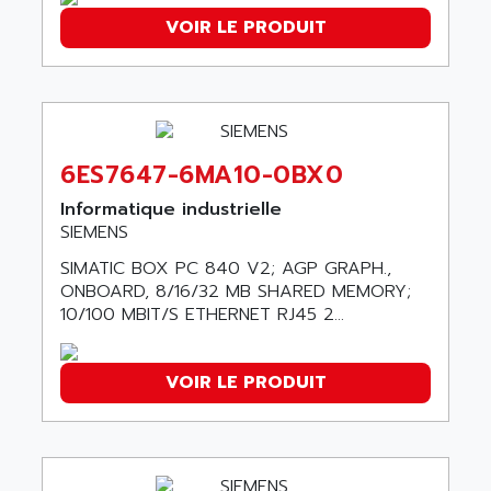
APPLIED MATERIALS
COMBIVERT F4
VOIR LE PRODUIT
APPLIED ROBOTICS
SÉRIE 1000
APRIL
AZM
APRIMATIC
MDLL
APS
PANELVIEW PLUS
APT
6ES7647-6MA10-0BX0
PANEL VIEW 550
APTOR
Informatique industrielle
SLC500
APV
SIEMENS
S4-S4C-S4C+
APW
SIMATIC BOX PC 840 V2; AGP GRAPH.,
RPX10
ONBOARD, 8/16/32 MB SHARED MEMORY;
AQUA SMART
E-ME-T
10/100 MBIT/S ETHERNET RJ45 2...
AQUAFINE
MICROLOGIX
AQUALYSE
PNOZ
VOIR LE PRODUIT
AQUAMED
ROTOVAR
AQUAMETRO
AS-I
AQUASET
507
ARAG