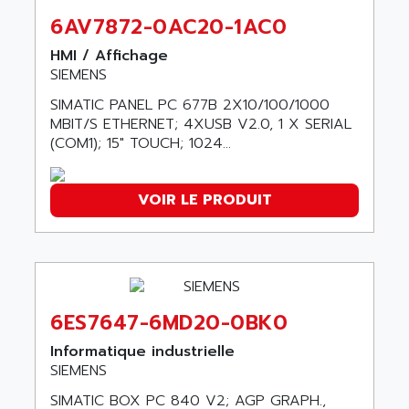
SIMOTICS S
ARTLII
6AV7872-0AC20-1AC0
Kinetix 6000
ARX
MELSEC
HMI / Affichage
AS INFO
SIEMENS
ADVANTYS STB
ASAHI
SIMATIC PANEL PC 677B 2X10/100/1000
ND
ASAHI ENGINEERING
MBIT/S ETHERNET; 4XUSB V2.0, 1 X SERIAL
SIMOVERT P
(COM1); 15" TOUCH; 1024...
ASANTE
RTS
ASC
VPC
ASCII
VOIR LE PRODUIT
XBLC
ASCO
2500M
ASCOM
2500
ASCON
HARMONY XVBC
ASE ENERGY
ACS600
6ES7647-6MD20-0BK0
ASEA
PG
Informatique industrielle
ASECOS
SIEMENS
SINAMICS
ASEDO
TI 500
SIMATIC BOX PC 840 V2; AGP GRAPH.,
ASEM