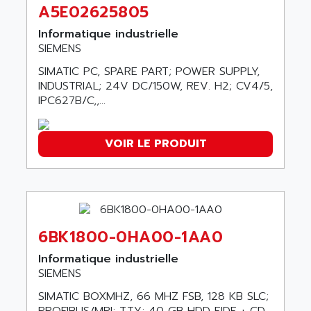
ABC VISION
A5E02625805
C350 / C370
ABD
Informatique industrielle
RAIL SWITCH
ABG
SIEMENS
SBC
ABL
SIMATIC PC, SPARE PART; POWER SUPPLY,
HMI
ABL SURSUM
INDUSTRIAL; 24V DC/150W, REV. H2; CV4/5,
SIMATIC HMI
IPC627B/C,,...
ABLE SYSTEMS
SIMATIC OPERATOR PANEL
ABLIC
OPERATOR PANEL
VOIR LE PRODUIT
ABOUTBATTERIE
APRIL 2000
ABRACON
APRIL 7000
ABS COMPUTERS
SMC50
ABS SYSTEM
SMC600
ABSOCODER
6BK1800-0HA00-1AA0
SMC25 et SMC 35
ABUS
SMC 50 / SMC 600
Informatique industrielle
ABUS ELECTRONIC
SIEMENS
SMC 600
AC
SIMATIC BOXMHZ, 66 MHZ FSB, 128 KB SLC;
SMC50 / SMC600
AC AUTOMATION