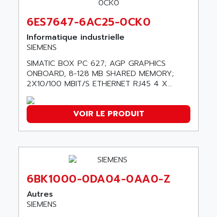
SERVVODYN
ADITEC
6ES7647-6AC25-0CK0
SERVODYN
ADL
SE50
Informatique industrielle
ADL EUROTECH
SIEMENS
LTD12
ADLEE POWERTRONIC
SIMATIC BOX PC 627; AGP GRAPHICS
MDLA
ADLINK
ONBOARD, 8-128 MB SHARED MEMORY;
MDLS
ADLINK TECHNOLOGY
2X10/100 MBIT/S ETHERNET RJ45 4 X...
ACMD2
ADM ELECTRONIC
ACM
ADMV
VOIR LE PRODUIT
PLS514
ADN
PLS510
ADN PESAGE
PLS508
ADTECH POWER INC
SERVOSTAR
ADV
AC FEED MOTOR
6BK1000-0DA04-0AA0-Z
ADVANCE
SIMODRIVE 611
Autres
ADVANCE HIVOLT
TSX MOMENTUM
SIEMENS
ADVANCE TAPES