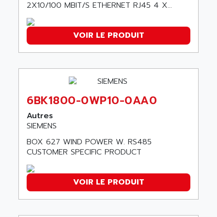
C50
2X10/100 MBIT/S ETHERNET RJ45 4 X...
AMTE
SMARTDRIVE VF1000
AMX
NUMECOR
VOIR LE PRODUIT
ANAHEIM AUTOMATION
MINICOR
ANALOG
631
ANALOG DEVICES
DBS
ANALOGIC
CQM1H
ANALOX
6BK1800-0WP10-0AA0
ESG
ANATEL
TP27
Autres
ANCA
SIEMENS
MOVIDRIVE
ANCAR
BOX 627 WIND POWER W. RS485
MDS
ANDERS ELECTRONICS
CUSTOMER SPECIFIC PRODUCT
COMBIVERT
ANDERSON POWER PRODUCTS
COMBIVERT S4
ANDERSON-NEGELE
VOIR LE PRODUIT
VSF
ANDRON
TI-305
ANELEC
DIAS