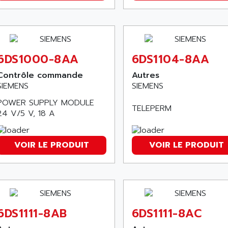
6DS1000-8AA
6DS1104-8AA
Contrôle commande
Autres
SIEMENS
SIEMENS
POWER SUPPLY MODULE
TELEPERM
24 V/5 V, 18 A
VOIR LE PRODUIT
VOIR LE PRODUIT
6DS1111-8AB
6DS1111-8AC