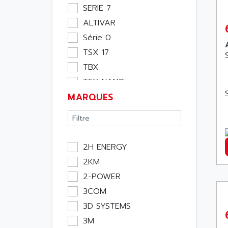
Moteur
SERIE 7
Pupitre Opérateur
ALTIVAR
Rack
Série 0
Etude
TSX 17
Software
TBX
Variateur
TSX NANO
Actif
MARQUES
TSX PREMIUM
Affichage
ASI
Consommable
APRIL 5000
Electromecanique /
XUD
Energie
2H ENERGY
TSX MICRO
Optoélectronique
2KM
MAGELIS
Passif
2-POWER
TCCX
Bureau
3COM
CCX17
Emballage
3D SYSTEMS
TELEFAST
Informatique
3M