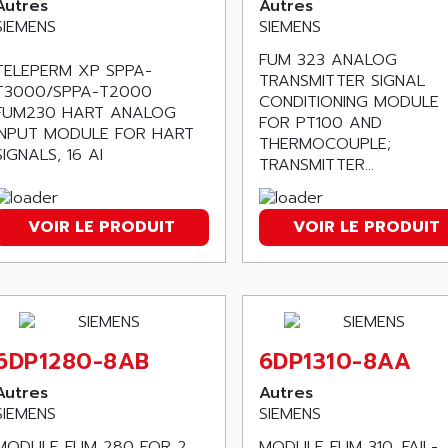
Autres
Autres
SIEMENS
SIEMENS
FUM 323 ANALOG
TELEPERM XP SPPA-
TRANSMITTER SIGNAL
T3000/SPPA-T2000
CONDITIONING MODULE
FUM230 HART ANALOG
FOR PT100 AND
INPUT MODULE FOR HART
THERMOCOUPLE;
SIGNALS, 16 AI
TRANSMITTER...
VOIR LE PRODUIT
VOIR LE PRODUIT
6DP1280-8AB
6DP1310-8AA
Autres
Autres
SIEMENS
SIEMENS
MODULE FUM 280 FOR 2
MODULE FUM 310, FAIL-