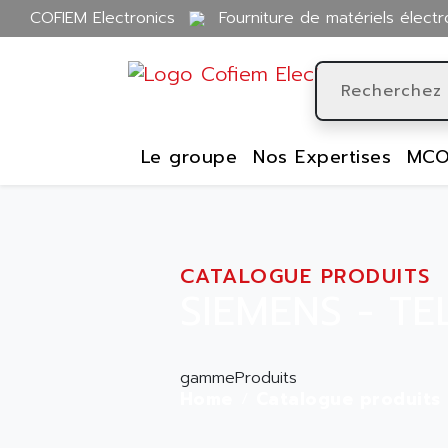
COFIEM Electronics
Fourniture de matériels électr
Le groupe
Nos Expertises
MCO
CATALOGUE PRODUITS
SIEMENS - T
gammeProduits
Home
Catalogue produits