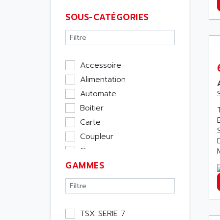
SOUS-CATÉGORIES
Accessoire
Alimentation
Automate
Boitier
Carte
Coupleur
Cpu
GAMMES
Ecran
Entrée / Sortie
Memoire
Module Métier
TSX SERIE 7