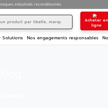
oniques industriels reconditionnés
Acheter e
ligne
 Solutions
Nos engagements responsables
No
P700
SIEMENS