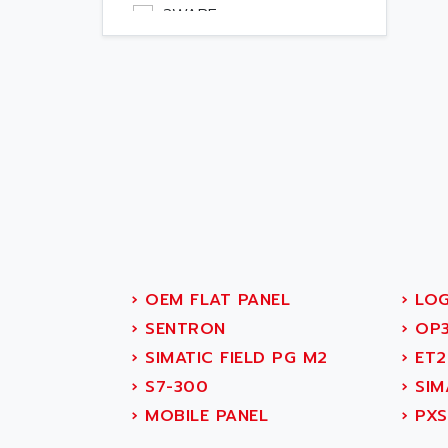
SIMATIC S5-115U
Pc
3WARE
SIMATIC S5
Outillage
3Y POWER
MOBY
TECHNOLOGY
Robot
SIMATIC S5-135/155U
A PUISSANCE 3
NA
SIROTEC
A TECHNIQUES
DAUTOMATISME
SINUMERIK
A.E.E
SINUMERIK 3
A.P.I ELECTRONIQUE
SIMATIC S5-
90U/-95U/-100U
A2V
SIMATIC S5-95U
AAEON
SIMATIC NET
AAF
›
OEM FLAT PANEL
›
LO
SIMATIC S5-110
AAN
›
SENTRON
›
OP3
SIMATIC S5-150U
AAVID
›
SIMATIC FIELD PG M2
›
ET2
SIMATIC S5-135
AB
›
S7-300
›
SIM
SIMATIC DP
AB OSAI
›
MOBILE PANEL
›
PXS
SIMATIC S7
ABAC