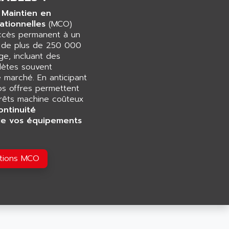
 Maintien en
ationnelles
(MCO)
accès permanent à un
e de plus de 250 000
e, incluant des
ètes souvent
e marché. En anticipant
os offres permettent
rrêts machine coûteux
ontinuité
de vos équipements
utions MCO