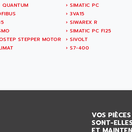
 QUANTUM
›
SIMATIC PC
FIBUS
›
3VA15
5
›
SIWAREX R
SMO
›
SIMATIC PC FI25
OSTEP STEPPER MOTOR
›
SIVOLT
LIMAT
›
S7-400
VOS PIÈCES
SONT-ELLES
ET MAINTEN