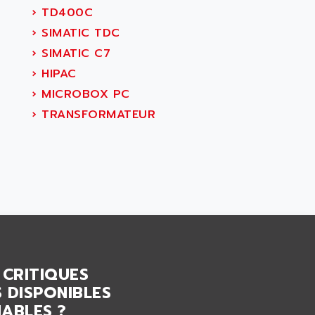
›
TD400C
›
SIMATIC TDC
›
SIMATIC C7
›
HIPAC
›
MICROBOX PC
›
TRANSFORMATEUR
 CRITIQUES
 DISPONIBLES
ABLES ?