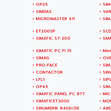
SITOP
ABASK
›
OP25
›
SIM
SIMATIC
ABB
›
SIMDAS
›
VAR
SIMATIC S7-400
ABB AS ROBOTIC
›
MICROMASTER 411
›
SIM
90-30
ABB REPAIR DEPT
›
ET200SP
›
SCD
SERIES 90-30
ABB ROBOTICS
›
SIMATIC S7-200
›
SMA
C350 / C370
ABC VISION
RAIL SWITCH
ABD
›
SIMATIC PC FI 15
›
Mini
SBC
ABG
›
SIMAG
›
OVE
HMI
ABL
›
PRO-FACE
›
SIM
SIMATIC HMI
ABL SURSUM
›
CONTACTOR
›
SIN
SIMATIC OPERATOR
ABLE SYSTEMS
›
LFL1
›
SIP
PANEL
ABLIC
›
OP45
›
SIMA
OPERATOR PANEL
ABOUTBATTERIE
›
SIMATIC PANEL PC 877
›
MIC
APRIL 2000
ABRACON
›
SIMATICET200S
›
MOD
APRIL 7000
ABS COMPUTERS
›
SINUMERIK 840D/DE
›
ABS
SMC50