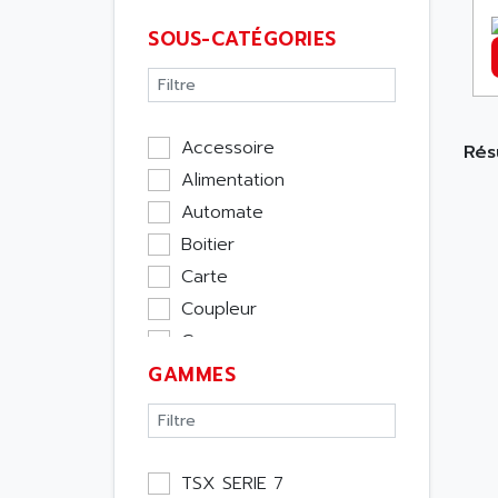
SOUS-CATÉGORIES
Accessoire
Résu
Alimentation
Automate
Boitier
Carte
Coupleur
Cpu
GAMMES
Ecran
Entrée / Sortie
Memoire
Module Métier
TSX SERIE 7