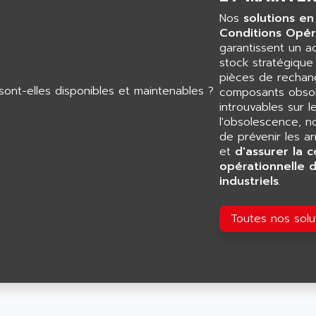
Nos
solutions en
Conditions Opér
garantissent un 
stock stratégiqu
pièces de rechang
composants obsol
introuvables sur l
l'obsolescence, n
de prévenir les a
et
d'assurer la c
opérationnelle 
industriels
.
Toutes nos sol