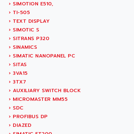
SCALANCE
›
SIMOTION E510,
AMAN
SMC40
›
TI-505
AMAREX
SCM50
›
TEXT DISPLAY
AMAT
BKD
›
SIMOTIC S
AMBERSIL
A16B
›
SITRANS P320
AMBRESIL
MIDIMASTER VECTOR
›
SINAMICS
AMC
MIDIMASTER
›
SIMATIC NANOPANEL PC
AMD
SMC200
›
SITAS
AMDV
ADVANTYS TELEFAST
›
3VA15
AMERICAN DYNAMICS
TELEFAST ABE7
›
3TX7
AMERICAN MEGATRENDS
750
›
AUXILIARY SWITCH BLOCK
AMERICAN MICROSEMICONDUCTOR
AT
›
MICROMASTER MM55
AMERICAN MICROSEMICONDUCTOR INC
AB2
›
SDC
AMERICAN SIGMA
TC2000
›
PROFIBUS DP
AMERICAN STD INC
MOVITRON
›
DIAZED
AMERSHAM
SMC100
›
SIMATIC ET200