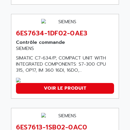
ACI ALPHANUMERIQUE
SMC500
ACIM JOUANIN
SMC200 / 500
ACINDUCTO
PLC-5
ACKSYS
6ES7634-1DF02-0AE3
NC
ACMA
SYSMAC
Contrôle commande
ACOBAL
SIEMENS
SERVO MOTOR
ACOMEL
PERMANENT MAGNET MOTOR
SIMATIC C7-634/P, COMPACT UNIT WITH
ACOOL
INTEGRATED COMPONENTS: S7-300 CPU
BPH
ACOPIAN
315, OP17, IM 360 16DI, 16DO,...
MASAP
ACOPOS
BSM SERIE
ACQUIDUC
VOIR LE PRODUIT
SIMODRIVE 210
ACROMAG
SIMODRIVE 610
ACS
SIMODRIVE 650
ACS MOTION CONTROL
SIMOREG
ACT KERN
SINUMERIK 800
6ES7613-1SB02-0AC0
ACTIA