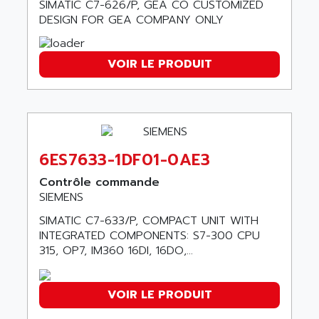
NUM 1060
SIMATIC C7-626/P, GEA CO CUSTOMIZED
ADVANCED ENERGY
DESIGN FOR GEA COMPANY ONLY
NUM 760
ADVANCED MICRO DEVICES
NUM 750/760
ADVANCED MOTION CONTROLS
NUM750
VOIR LE PRODUIT
ADVANCED POWER TECHNOLOGY
NUM750 / NUM760
ADVANCED UV
NUM 750
ADVANTEC
ULTRA SERIES
ADVANTECH
IPC
ADVANTYS FTM
6ES7633-1DF01-0AE3
INDUCTEL
ADWIN
Contrôle commande
C500
AE
SIEMENS
C200H
AE&T
SIMATIC C7-633/P, COMPACT UNIT WITH
CQM1
INTEGRATED COMPONENTS: S7-300 CPU
AEC
R88
315, OP7, IM360 16DI, 16DO,...
AECO
CQM1H
AEE
RECTIVAR 4
VOIR LE PRODUIT
AEEON
ALTIVAR 16