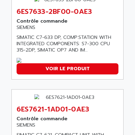
ABC VISION
C350 / C370
6ES7633-2BF00-0AE3
ABD
RAIL SWITCH
ABG
Contrôle commande
SBC
SIEMENS
ABL
HMI
ABL SURSUM
SIMATIC C7-633 DP, COMP.STATION WITH
SIMATIC HMI
INTEGRATED COMPONENTS: S7-300 CPU
ABLE SYSTEMS
315-2DP, SIMATIC OP7 AND IM...
SIMATIC OPERATOR PANEL
ABLIC
OPERATOR PANEL
ABOUTBATTERIE
APRIL 2000
VOIR LE PRODUIT
ABRACON
APRIL 7000
ABS COMPUTERS
SMC50
ABS SYSTEM
SMC600
ABSOCODER
SMC25 et SMC 35
ABUS
6ES7621-1AD01-0AE3
SMC 50 / SMC 600
ABUS ELECTRONIC
Contrôle commande
SMC 600
AC
SIEMENS
SMC50 / SMC600
AC AUTOMATION