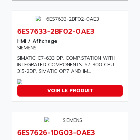
AEES
ALTIVAR 66
AEG
MICROMASTER
AEG MODICON
SQUARE D
AEL CRYSTALS
6ES7633-2BF02-0AE3
SY/MAX
AEM
HMI / Affichage
ADVANTYS
AEP
SIEMENS
APRIL 3000
AERMEC
SIMATIC C7-633 DP, COMP.STATION WITH
VT5000
AERO - SHARP
INTEGRATED COMPONENTS: S7-300 CPU
VT3000
315-2DP, SIMATIC OP7 AND IM...
AEROBAR
VT
AEROSEC INDUSTRIE
VSPA1
VOIR LE PRODUIT
AEROTECH
FERROMATIK PMC 1000
AES
VT100
AESYS
LCA
AEV
CNC ALPHA
AFAG
6ES7626-1DG03-0AE3
SMART TOUCH
AFDI