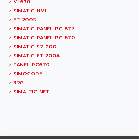
›
VL630
APPLIED MATERIALS
COMBIVERT F4
›
SIMATIC HMI
APPLIED ROBOTICS
SÉRIE 1000
›
ET 200S
APRIL
AZM
›
SIMATIC PANEL PC 877
APRIMATIC
MDLL
›
SIMATIC PANEL PC 670
APS
PANELVIEW PLUS
›
SIMATIC S7-200
APT
PANEL VIEW 550
›
SIMATIC ET 200AL
APTOR
SLC500
›
PANEL PC670
APV
S4-S4C-S4C+
›
SIMOCODE
APW
RPX10
›
3RG
AQUA SMART
E-ME-T
›
SIMA TIC NET
AQUAFINE
MICROLOGIX
AQUALYSE
PNOZ
AQUAMED
ROTOVAR
AQUAMETRO
AS-I
AQUASET
507
ARAG