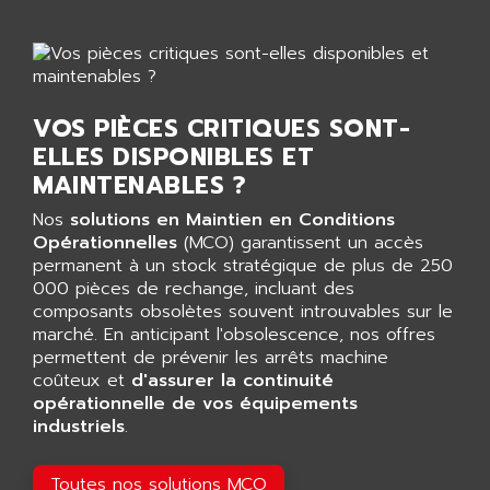
PANELVIEW 1200
ARBO
MDLQ
ARBOR
GP2000 Series
ARBURG
TSX17
ARC MACHINES
VOS PIÈCES CRITIQUES SONT-
1060
ARC MODENA
ELLES DISPONIBLES ET
VECTOR DRIVE
MAINTENABLES ?
ARCEL
ALPHA
ARCNET
Nos
solutions en Maintien en Conditions
SM SERIE
Opérationnelles
(MCO) garantissent un accès
ARCOL
SIMATIC S7-200
permanent à un stock stratégique de plus de 250
ARCOLECTRIC
000 pièces de rechange, incluant des
MODICON QUANTUM
ARCOTRONICS
composants obsolètes souvent introuvables sur le
GENIUS
marché. En anticipant l'obsolescence, nos offres
ARCTIC COOLING
permettent de prévenir les arrêts machine
A SERIES
ARDAMEL LHOMARGY
coûteux et
d'assurer la continuité
MDLU
opérationnelle de vos équipements
ARDATEM
UAC
industriels
.
ARDETEM
LQ SERIE
ARDUCAM
Toutes nos solutions MCO
530 SERIES