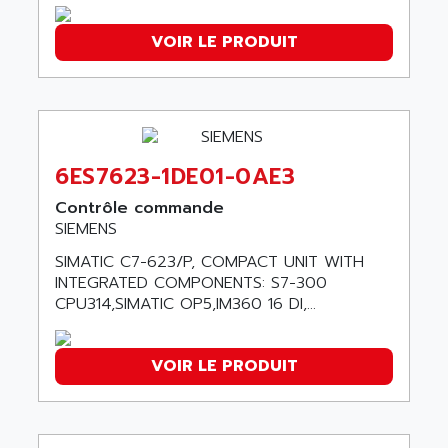
AGUT
COMPACTLOGIX
AHEAD SYSTEMS
VOIR LE PRODUIT
FLEX I/O
AHLBERG ELECTRONICS
MICROLOGIX 1200
AIP SYSTEMES
PANELVIEW 1000
AIR
NT620C
AIR ET PULVERISATION
SIMATIC S5-101
6ES7623-1DE01-0AE3
AIR LIQUIDE
SIMATIC TOUCH PANEL
AIR SYSTEMS
Contrôle commande
S900 II
SIEMENS
AIR WORTHINGTON CREYSSENSAC
S900
SIMATIC C7-623/P, COMPACT UNIT WITH
AIRBUS
PHASEO
INTEGRATED COMPONENTS: S7-300
AIRCOM
CPU314,SIMATIC OP5,IM360 16 DI,...
SIMATIC-S5
AIRELEC
SIMATIC FIELD PG
AIRMASTER R1
VOIR LE PRODUIT
LOGO!
AIRMASTER R1HMI
RJ3
AIRMAT
A03B
AIRPES