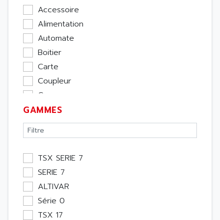
Accessoire
Alimentation
Automate
Boitier
Carte
Coupleur
Cpu
GAMMES
Ecran
Entrée / Sortie
Memoire
Module Métier
TSX SERIE 7
Moteur
SERIE 7
Pupitre Opérateur
ALTIVAR
Rack
Série 0
Etude
TSX 17