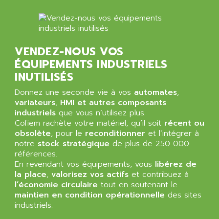
BUM 60
ASERTI ELECTRONIC
APP
ASG
REOVIB
ASGS
VENDEZ-NOUS VOS
TESYS K
ASIAITALIA
ÉQUIPEMENTS INDUSTRIELS
MULTI DIGITAL
ASKCO
INUTILISÉS
UNIDRIVE SP
ASKCO UPS
Donnez une seconde vie à vos
automates
,
SDC
ASL
variateurs
,
HMI et autres composants
BUH
industriels
que vous n’utilisez plus.
ASM
DSQC
Cofiem rachète votre matériel, qu’il soit
récent ou
ASOUND
obsolète
, pour le
reconditionner
et l’intégrer à
PILOT PANEL
ASP AUTOMATIONSTECHNIK
notre
stock stratégique
de plus de 250 000
SERIE 90 MICRO
références.
ASROCK
SIMATIC BOX PC 620
En revendant vos équipements, vous
libérez de
ASSELIN
la place
,
valorisez vos actifs
et contribuez à
PROVIT 2000
ASSEMTECH
l’économie circulaire
tout en soutenant le
POSITEC
maintien en condition opérationnelle
des sites
ASSMANN WSW
industriels.
SDCC
ASSY