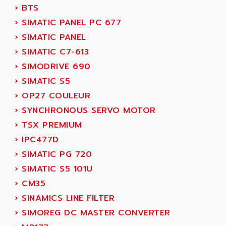
C50
›
BTS
AMTE
SMARTDRIVE VF1000
›
SIMATIC PANEL PC 677
AMX
NUMECOR
›
SIMATIC PANEL
ANAHEIM AUTOMATION
MINICOR
›
SIMATIC C7-613
ANALOG
631
›
SIMODRIVE 690
ANALOG DEVICES
DBS
›
SIMATIC S5
ANALOGIC
CQM1H
›
OP27 COULEUR
ANALOX
ESG
›
SYNCHRONOUS SERVO MOTOR
ANATEL
TP27
›
TSX PREMIUM
ANCA
MOVIDRIVE
›
IPC477D
ANCAR
MDS
›
SIMATIC PG 720
ANDERS ELECTRONICS
COMBIVERT
›
SIMATIC S5 101U
ANDERSON POWER PRODUCTS
COMBIVERT S4
›
CM35
ANDERSON-NEGELE
VSF
›
SINAMICS LINE FILTER
ANDRON
TI-305
›
SIMOREG DC MASTER CONVERTER
ANELEC
DIAS