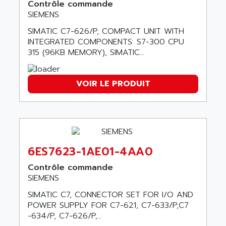
GP 70 SERIE
Contrôle commande
AFP PRODEL
SIEMENS
PROVIT 5000
AG ASSOCIATES
SIMATIC C7-626/P, COMPACT UNIT WITH
S4-S4C
AGASTAT
INTEGRATED COMPONENTS: S7-300 CPU
SIAX
315 (96KB MEMORY), SIMATIC...
AGDE
FESTO ELECTRONIC
AGE POWERBLOCK
PCS095
AGETEM
VOIR LE PRODUIT
TOUCHVIEW
AGI
REDIPANEL
AGIE
RJ2
AGILENT
MULTI-SERVO
AGILENT TECHNOLOGIES
PCS
6ES7623-1AE01-4AA0
AGILER
RECTIVAR
Contrôle commande
AGP
SIEMENS
RECTIVAR 4 SERIE 641
AGS
CONTROLLOGIX
SIMATIC C7, CONNECTOR SET FOR I/O AND
AGTATAC
POWER SUPPLY FOR C7-621, C7-633/P,C7
plc5
AGTATEC AG
-634/P, C7-626/P,...
SLC 500