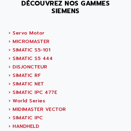
DÉCOUVREZ NOS GAMMES
VT170
ALSPA
SIEMENS
MENTOR II
ALSTEF
EEA
ALSTHOM
CD1-K
›
Servo Motor
ALSTHOM ATLANTIQUE
SIMATIC MONITOR PANEL
›
MICROMASTER
ALSTHOM PARVEX
ACS
›
SIMATIC S5-101
ALSTOM
LCD
›
SIMATIC S5 444
ALTECH
SBS
›
DISJONCTEUR
ALTER
ABS
›
SIMATIC RF
ALTIVAR
PS316
›
SIMATIC NET
ALTRAC AG
RPX
›
SIMATIC IPC 477E
ALTRONICS
PB100
›
World Series
ALTRONIX
PB 300 / PB 600
›
MIDIMASTER VECTOR
ALUTRON
5000
›
SIMATIC IPC
ALX
SMC35
›
HANDHELD
AMADA