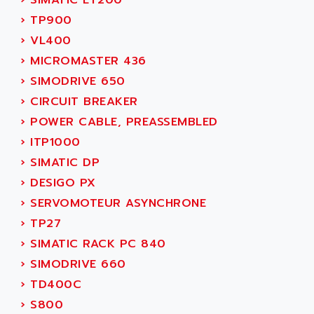
AMET
690 SERIE
›
TP900
AMETEK
ECODRIVE
›
VL400
AMETHERM
CHARGEUR
›
MICROMASTER 436
AMI SEMICONDUCTOR
NUM 720
›
SIMODRIVE 650
AMIC TECHNOLOGY
SINUMERIK 802
›
CIRCUIT BREAKER
AMK
PCS950
›
POWER CABLE, PREASSEMBLED
AMKASYN
DIGITAX
›
ITP1000
AMP
BUC
›
SIMATIC DP
AMP DISPLAY
RAC3
›
DESIGO PX
AMPEREX
PANELVIEW 550
›
SERVOMOTEUR ASYNCHRONE
AMPEX
AC SERVO
›
TP27
AMPHENOL
AXODYN
›
SIMATIC RACK PC 840
AMPIRE
SMD
›
SIMODRIVE 660
AMPLICON
8200 VECTOR
›
TD400C
AMRI-KSB
GP2000 SERIE
›
S800
AMSAMOTION