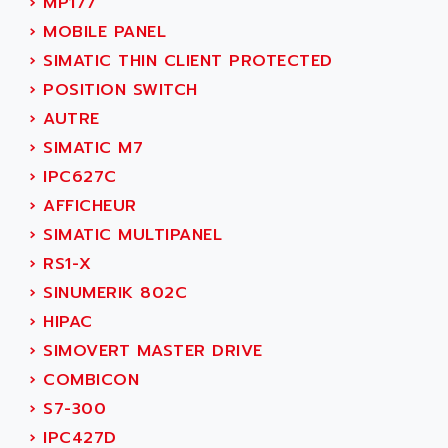
›
MP177
ANILAM
SMTBSI
›
MOBILE PANEL
ANIME
MP
›
SIMATIC THIN CLIENT PROTECTED
ANIOS
SIMATIC PC
›
POSITION SWITCH
ANKAM
DPH
›
AUTRE
ANKER
STATOVAR
›
SIMATIC M7
ANRITSU
UCD
›
IPC627C
ANS
SINUMERIK 820
›
AFFICHEUR
ANSALDO
SIMOREG K
›
SIMATIC MULTIPANEL
ANSELL
ALIMENTATION
›
RS1-X
ANSMANN
IRT
›
SINUMERIK 802C
ANSYCO
DIGIPLAN
›
HIPAC
ANTEC
TPD32
›
SIMOVERT MASTER DRIVE
ANTEK INSTRUMENTS
ZELIO
›
COMBICON
ANUVA TECHNOLOGIES
SIMATIC S5-95F
›
S7-300
ANYBUS
NUM 1040
›
IPC427D
AOIP