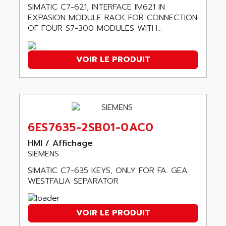
ALCATEL-LUCENT
SIMATIC C7-621, INTERFACE IM621 IN
8200-SERIES
EXPASION MODULE RACK FOR CONNECTION
ALDES
SERIE 9000
OF FOUR S7-300 MODULES WITH...
ALES
SIMATIC ET200
ALFA PROGETTI
SERVOPACK
VOIR LE PRODUIT
ALFA ROBOT
UNIDRIVE
ALFA ROMEO
FMV
ALFAA
DIGIDRIVE SE
ALFA-LAVAL
SIGMA II
ALFASISTEL
6ES7635-2SB01-0AC0
VERITRON
ALFATRONIX
HMI / Affichage
PANELVIEW
ALFONS HAAR
SIEMENS
AXUMERIK
ALICAT SCIENTIFIC
SIMATIC C7-635 KEYS, ONLY FOR FA. GEA
PROVIT
ALIZEA
WESTFALIA SEPARATOR
GRADIPAK
ALL TERMINALS
SIMATIC MP
ALLEGRO MICROSYSTEMS
VOIR LE PRODUIT
MINI MAESTRO
ALLEN