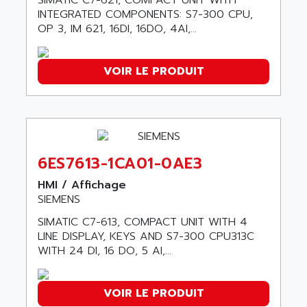
SIMATIC C7-621, COMPACT UNIT WITH
SMC 25 et SMC 35
INTEGRATED COMPONENTS: S7-300 CPU,
AC SMARTMOTION
SMC25 et SMC35
OP 3, IM 621, 16DI, 16DO, 4AI,...
ACARD
SMC25
ACB
SMC
VOIR LE PRODUIT
ACBEL
PB80
ACCES
PB400
ACCESS
WS SERIES
ACCROSSER
PB200
ACCU
6ES7613-1CA01-0AE3
TSX COMPACT
ACCUCELL
HMI / Affichage
984 SERIE
ACCU-SORT SYSTEMS
SIEMENS
SIMODRIVE
ACCUTRONICS
SIMATIC C7-613, COMPACT UNIT WITH 4
TSX21
ACDC
LINE DISPLAY, KEYS AND S7-300 CPU313C
C350
WITH 24 DI, 16 DO, 5 AI,...
ACEDIS
15N
ACER
PB15
ACERIME
VOIR LE PRODUIT
C200