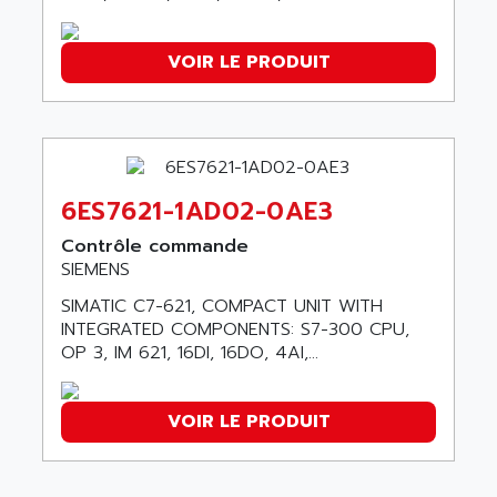
ADANI PSC
KDA
ADAPTATER
VOIR LE PRODUIT
KDS
ADAPTATIVE
TDA
ADAPTEC
BUM
ADAPTORR
BUS
ADAS
DIAX 04
ADC AUTOMATICA
6ES7621-1AD02-0AE3
DIAX 4
ADDA
Contrôle commande
cms3
SIEMENS
ADDER
CMS
ADDI DATA
SIMATIC C7-621, COMPACT UNIT WITH
PARVEX
INTEGRATED COMPONENTS: S7-300 CPU,
ADEL SYSTEM
OP 3, IM 621, 16DI, 16DO, 4AI,...
AMS
ADEPT
R6TXB
ADEPT TECHNOLOGY
MOVIDYN
VOIR LE PRODUIT
ADES
MOVITRAC
ADETEC
LEXIUM
ADISCOM