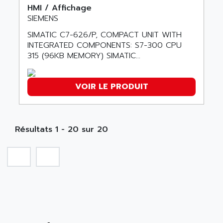
ALPES DEIS
HMI / Affichage
PSS
SIEMENS
ALPES TECNOLOGIE
DIGIFAS
ALPHA
SIMATIC C7-626/P, COMPACT UNIT WITH
TC1028
INTEGRATED COMPONENTS: S7-300 CPU
ALPHA GETRIEBEBAU
315 (96KB MEMORY) SIMATIC...
MICROCOR
ALPHA LAVAL
DIXIT
ALPHA SOLWAY
PYRAMID
VOIR LE PRODUIT
ALPHA VUOTO
ADMIRAL
ALPHA WIRE
S3C
ALPHAGEAR
4900
Résultats 1 - 20 sur 20
ALPHEE
MV1000
ALPINE
650 SERIE
ALPS
ALPHA SVM
ALPSITEC
FRENIC
ALR
RAC
ALRITMA M
PUSH BUTTON PANEL
ALRO