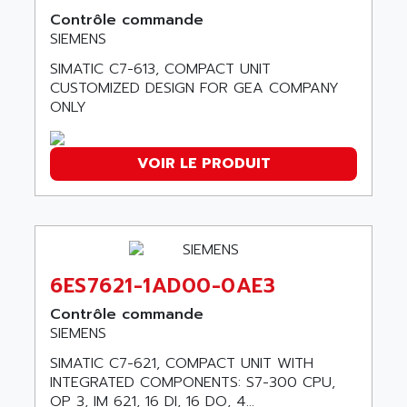
SINUMERIK 810
Contrôle commande
ACTIOMTECH
PREMIUM
SIEMENS
ACTION PAK
PREVENTA
SIMATIC C7-613, COMPACT UNIT
ACTIVA MULLER
CUSTOMIZED DESIGN FOR GEA COMPANY
TWIDO
ACTIVE HUB
ONLY
NANO
ACTIVIB
PCMCIA CARD
ACTRONIC
VOIR LE PRODUIT
TFTX
ACU-RITE
SIMATIC S7-300
ACU-TIME
TDM
ACX ADAP TORR
DIAX 2
ADA
TVM
6ES7621-1AD00-0AE3
ADAC
KDV
ADAFRUIT
Contrôle commande
KVR
SIEMENS
ADAM
TVD
SIMATIC C7-621, COMPACT UNIT WITH
ADAMCZEWSKI
SERVO DRIVE
INTEGRATED COMPONENTS: S7-300 CPU,
ADAMEL
OP 3, IM 621, 16 DI, 16 DO, 4...
AC MAINSPINDLE