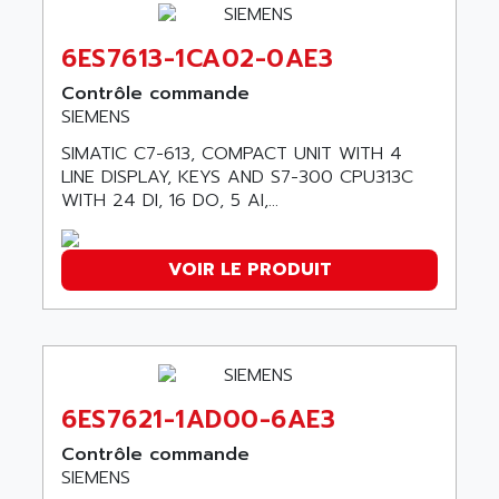
ARGOLUX AS
AIRWELL
TSX 21
6ES7613-1CA02-0AE3
AISA
ALTISTART
AIXIA SYSTEMES
Contrôle commande
TEXT DISPLAY
SIEMENS
AJC BATTERY
SIMATIC S5 115U
AJHUA TECHNOLOGY
SIMATIC C7-613, COMPACT UNIT WITH 4
SINUMERIK 840
LINE DISPLAY, KEYS AND S7-300 CPU313C
AJR DIFFUSION
WITH 24 DI, 16 DO, 5 AI,...
SMTBD1
AK ELECTRONIQUE
SMT
AKA
SMTB
VOIR LE PRODUIT
AKER
SMT-BSI
AKIM AG
CPX37
AKKU
CE65
AKO
ROD 426
ALACATEL
6ES7621-1AD00-6AE3
SINUMERIK 840C
ALARMCOM
Contrôle commande
ATP
ALCATEL
SIEMENS
9300-SERIES