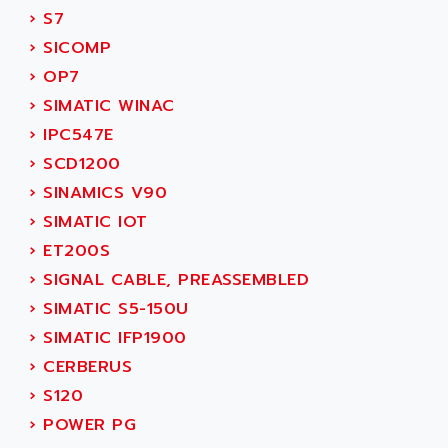
wyse
›
S7
AOR
DGN
›
SICOMP
APACER
BULLETIN 160
›
OP7
APATOR
SIMATIC S5 101U
›
SIMATIC WINAC
APC
FX SERIE
›
IPC547E
APE
VEA
›
SCD1200
APELCO-CAREL
CONTROL LOGIX
›
SINAMICS V90
APELEC
VERSAMAX
›
SIMATIC IOT
APEM
MAGIC
›
ET200S
APEX
POSMO
›
SIGNAL CABLE, PREASSEMBLED
APLEX TECHNOLOGY
SIMATIC TI505
›
SIMATIC S5-150U
APOTEKA
PMC 1000
›
SIMATIC IFP1900
APPA
ACS400
›
CERBERUS
APPARATEBAU HUNDSBACH
584S
›
S120
APPLE
LEXIUM 15
›
POWER PG
APPLICOM
SAFETY RELAY