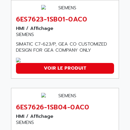
SERVVODYN
ADITEC
SERVODYN
ADL
6ES7623-1SB01-0AC0
SE50
ADL EUROTECH
HMI / Affichage
LTD12
ADLEE POWERTRONIC
SIEMENS
MDLA
ADLINK
SIMATIC C7-623/P, GEA CO CUSTOMIZED
MDLS
ADLINK TECHNOLOGY
DESIGN FOR GEA COMPANY ONLY
ACMD2
ADM ELECTRONIC
ACM
ADMV
VOIR LE PRODUIT
PLS514
ADN
PLS510
ADN PESAGE
PLS508
ADTECH POWER INC
SERVOSTAR
ADV
AC FEED MOTOR
6ES7626-1SB04-0AC0
ADVANCE
SIMODRIVE 611
HMI / Affichage
ADVANCE HIVOLT
TSX MOMENTUM
SIEMENS
ADVANCE TAPES