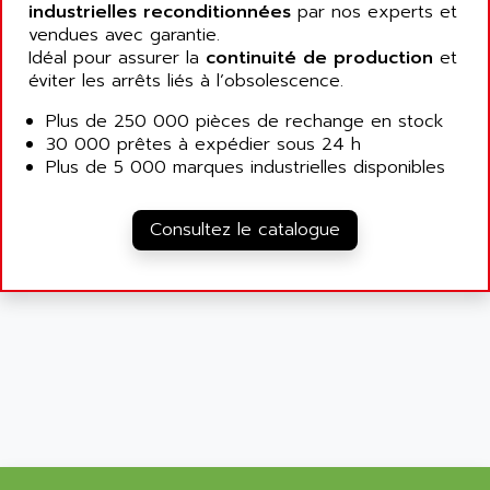
SIMOTICS S
industrielles reconditionnées
par nos experts et
ARTLII
Kinetix 6000
vendues avec garantie.
ARX
Idéal pour assurer la
continuité de production
et
MELSEC
AS INFO
éviter les arrêts liés à l’obsolescence.
ADVANTYS STB
ASAHI
Plus de 250 000 pièces de rechange en stock
ND
ASAHI ENGINEERING
30 000 prêtes à expédier sous 24 h
SIMOVERT P
Plus de 5 000 marques industrielles disponibles
ASANTE
RTS
ASC
VPC
Consultez le catalogue
ASCII
XBLC
ASCO
2500M
ASCOM
2500
ASCON
HARMONY XVBC
ASE ENERGY
ACS600
ASEA
PG
ASECOS
SINAMICS
ASEDO
TI 500
ASEM