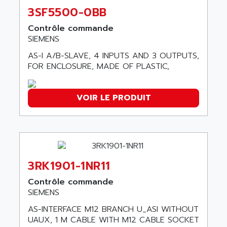
SERVVODYN
3SF5500-0BB
ADITEC
SERVODYN
Contrôle commande
ADL
SE50
SIEMENS
ADL EUROTECH
LTD12
AS-I A/B-SLAVE, 4 INPUTS AND 3 OUTPUTS,
ADLEE POWERTRONIC
FOR ENCLOSURE, MADE OF PLASTIC,
MDLA
ADLINK
MDLS
ADLINK TECHNOLOGY
ACMD2
VOIR LE PRODUIT
ADM ELECTRONIC
ACM
ADMV
PLS514
ADN
PLS510
ADN PESAGE
PLS508
ADTECH POWER INC
3RK1901-1NR11
SERVOSTAR
ADV
Contrôle commande
AC FEED MOTOR
ADVANCE
SIEMENS
SIMODRIVE 611
ADVANCE HIVOLT
AS-INTERFACE M12 BRANCH U_ASI WITHOUT
TSX MOMENTUM
ADVANCE TAPES
UAUX, 1 M CABLE WITH M12 CABLE SOCKET