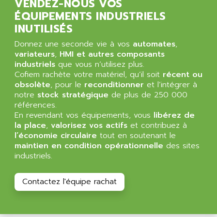
VENDEZ-NOUS VOS
ALTIVAR 58
ARO
ÉQUIPEMENTS INDUSTRIELS
KRC2
AROLIT-PLASTIC
INUTILISÉS
ABR7
ARPEGE
Donnez une seconde vie à vos
automates
,
VR1B
variateurs
ARPS
,
HMI et autres composants
MDLD
industriels
que vous n’utilisez plus.
ARROW PNEUMATIC
Cofiem rachète votre matériel, qu’il soit
récent ou
MENTOR 2
ARSEFRAM
obsolète
, pour le
reconditionner
et l’intégrer à
KRC1
notre
stock stratégique
de plus de 250 000
ARSILICII
MULTICONTROL
références.
ARSOFT
En revendant vos équipements, vous
libérez de
SYSDRIVE
ART
la place
,
valorisez vos actifs
et contribuez à
ACI
l’économie circulaire
tout en soutenant le
ARTECHE
maintien en condition opérationnelle
des sites
ACOPOS
ARTECHNIC
industriels.
760
ARTESYN
TESYS
ARTESYN EMBEDDED TECHNOLOGIES
Contactez l'équipe rachat
BUG
ARTILA
SYNCHRONOUS SERVO MOTOR
ARTIS