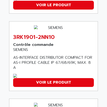
AGUT
COMPACTLOGIX
VOIR LE PRODUIT
AHEAD SYSTEMS
FLEX I/O
AHLBERG ELECTRONICS
MICROLOGIX 1200
AIP SYSTEMES
PANELVIEW 1000
AIR
NT620C
AIR ET PULVERISATION
3RK1901-2NN10
SIMATIC S5-101
AIR LIQUIDE
Contrôle commande
SIMATIC TOUCH PANEL
AIR SYSTEMS
SIEMENS
S900 II
AIR WORTHINGTON CREYSSENSAC
AS-INTERFACE DISTRIBUTOR COMPACT FOR
S900
AS-I PROFILE CABLE IP 67/68/69K, MAX. 8
AIRBUS
PHASEO
A
AIRCOM
SIMATIC-S5
AIRELEC
SIMATIC FIELD PG
VOIR LE PRODUIT
AIRMASTER R1
LOGO!
AIRMASTER R1HMI
RJ3
AIRMAT
A03B
AIRPES