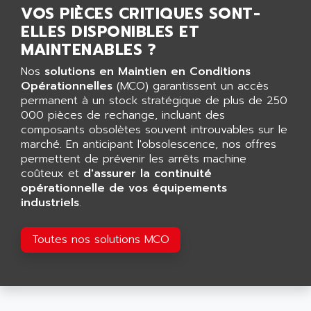
wyse
VOS PIÈCES CRITIQUES SONT-
AOR
DGN
ELLES DISPONIBLES ET
APACER
BULLETIN 160
MAINTENABLES ?
APATOR
SIMATIC S5 101U
Nos
solutions en Maintien en Conditions
APC
FX SERIE
Opérationnelles
(MCO) garantissent un accès
APE
permanent à un stock stratégique de plus de 250
VEA
APELCO-CAREL
000 pièces de rechange, incluant des
CONTROL LOGIX
composants obsolètes souvent introuvables sur le
APELEC
marché. En anticipant l'obsolescence, nos offres
VERSAMAX
APEM
permettent de prévenir les arrêts machine
MAGIC
coûteux et
d'assurer la continuité
APEX
POSMO
opérationnelle de vos équipements
APLEX TECHNOLOGY
industriels
.
SIMATIC TI505
APOTEKA
PMC 1000
APPA
Toutes nos solutions MCO
ACS400
APPARATEBAU HUNDSBACH
584S
APPLE
LEXIUM 15
APPLICOM
SAFETY RELAY