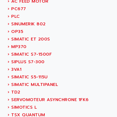
SCALANCE
›
AC FEED MOTOR
AMAN
SMC40
›
PC677
AMAREX
SCM50
›
PLC
AMAT
BKD
›
SINUMERIK 802
AMBERSIL
A16B
›
OP35
AMBRESIL
MIDIMASTER VECTOR
›
SIMATIC ET 200S
AMC
MIDIMASTER
›
MP370
AMD
SMC200
›
SIMATIC S7-1500F
AMDV
ADVANTYS TELEFAST
›
SIPLUS S7-300
AMERICAN DYNAMICS
TELEFAST ABE7
›
3VA1
AMERICAN MEGATRENDS
750
›
SIMATIC S5-115U
AMERICAN MICROSEMICONDUCTOR
AT
›
SIMATIC MULTIPANEL
AMERICAN MICROSEMICONDUCTOR INC
AB2
›
TD2
AMERICAN SIGMA
TC2000
›
SERVOMOTEUR ASYNCHRONE 1FK6
AMERICAN STD INC
MOVITRON
›
SIMOTICS L
AMERSHAM
SMC100
›
TSX QUANTUM