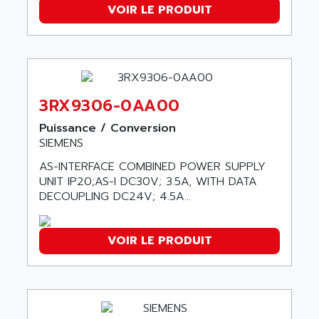
ADANI PSC
VOIR LE PRODUIT
KDA
ADAPTATER
KDS
ADAPTATIVE
TDA
ADAPTEC
BUM
ADAPTORR
3RX9306-0AA00
BUS
ADAS
DIAX 04
Puissance / Conversion
ADC AUTOMATICA
SIEMENS
DIAX 4
ADDA
cms3
AS-INTERFACE COMBINED POWER SUPPLY
ADDER
UNIT IP20;AS-I DC30V; 3.5A, WITH DATA
CMS
ADDI DATA
DECOUPLING DC24V; 4.5A...
PARVEX
ADEL SYSTEM
AMS
ADEPT
VOIR LE PRODUIT
R6TXB
ADEPT TECHNOLOGY
MOVIDYN
ADES
MOVITRAC
ADETEC
LEXIUM
ADISCOM