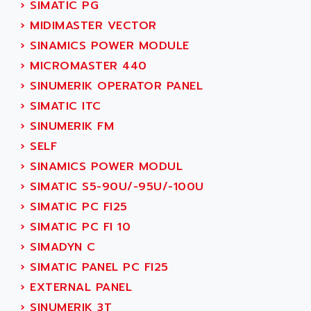
C50
›
SIMATIC PG
AMTE
SMARTDRIVE VF1000
›
MIDIMASTER VECTOR
AMX
NUMECOR
›
SINAMICS POWER MODULE
ANAHEIM AUTOMATION
MINICOR
›
MICROMASTER 440
ANALOG
631
›
SINUMERIK OPERATOR PANEL
ANALOG DEVICES
DBS
›
SIMATIC ITC
ANALOGIC
CQM1H
›
SINUMERIK FM
ANALOX
ESG
›
SELF
ANATEL
TP27
›
SINAMICS POWER MODUL
ANCA
MOVIDRIVE
›
SIMATIC S5-90U/-95U/-100U
ANCAR
MDS
›
SIMATIC PC FI25
ANDERS ELECTRONICS
COMBIVERT
›
SIMATIC PC FI 10
ANDERSON POWER PRODUCTS
COMBIVERT S4
›
SIMADYN C
ANDERSON-NEGELE
VSF
›
SIMATIC PANEL PC FI25
ANDRON
TI-305
›
EXTERNAL PANEL
ANELEC
DIAS
›
SINUMERIK 3T