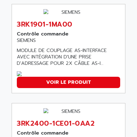
AEES
ALTIVAR 66
AEG
MICROMASTER
AEG MODICON
3RK1901-1MA00
SQUARE D
AEL CRYSTALS
SY/MAX
Contrôle commande
AEM
SIEMENS
ADVANTYS
AEP
APRIL 3000
MODULE DE COUPLAGE AS-INTERFACE
AERMEC
AVEC INTÉGRATION D'UNE PRISE
VT5000
AERO - SHARP
D'ADRESSAGE POUR 2X CÂBLE AS-I...
VT3000
AEROBAR
VT
AEROSEC INDUSTRIE
VOIR LE PRODUIT
VSPA1
AEROTECH
FERROMATIK PMC 1000
AES
VT100
AESYS
LCA
AEV
CNC ALPHA
3RK2400-1CE01-0AA2
AFAG
SMART TOUCH
Contrôle commande
AFDI