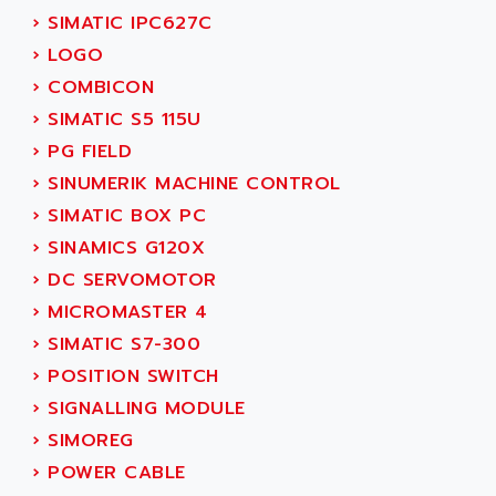
AMET
690 SERIE
›
SIMATIC IPC627C
AMETEK
ECODRIVE
›
LOGO
AMETHERM
CHARGEUR
›
COMBICON
AMI SEMICONDUCTOR
NUM 720
›
SIMATIC S5 115U
AMIC TECHNOLOGY
SINUMERIK 802
›
PG FIELD
AMK
PCS950
›
SINUMERIK MACHINE CONTROL
AMKASYN
DIGITAX
›
SIMATIC BOX PC
AMP
BUC
›
SINAMICS G120X
AMP DISPLAY
RAC3
›
DC SERVOMOTOR
AMPEREX
PANELVIEW 550
›
MICROMASTER 4
AMPEX
AC SERVO
›
SIMATIC S7-300
AMPHENOL
AXODYN
›
POSITION SWITCH
AMPIRE
SMD
›
SIGNALLING MODULE
AMPLICON
8200 VECTOR
›
SIMOREG
AMRI-KSB
GP2000 SERIE
›
POWER CABLE
AMSAMOTION