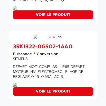
REGLAGE 2,2...3,2A, AC-3, 1,1...
SMC 25 et SMC 35
AC SMARTMOTION
SMC25 et SMC35
ACARD
VOIR LE PRODUIT
SMC25
ACB
SMC
ACBEL
PB80
ACCES
PB400
ACCESS
WS SERIES
3RK1322-0GS02-1AA0
ACCROSSER
PB200
ACCU
Puissance / Conversion
TSX COMPACT
SIEMENS
ACCUCELL
984 SERIE
DEPART-MOT. COMP. AS-I, IP65 DEPART-
ACCU-SORT SYSTEMS
SIMODRIVE
MOTEUR INV. ELECTROMEC., PLAGE DE
ACCUTRONICS
REGLAGE 0,45...0,63A, AC-3,...
TSX21
ACDC
C350
ACEDIS
15N
VOIR LE PRODUIT
ACER
PB15
ACERIME
C200