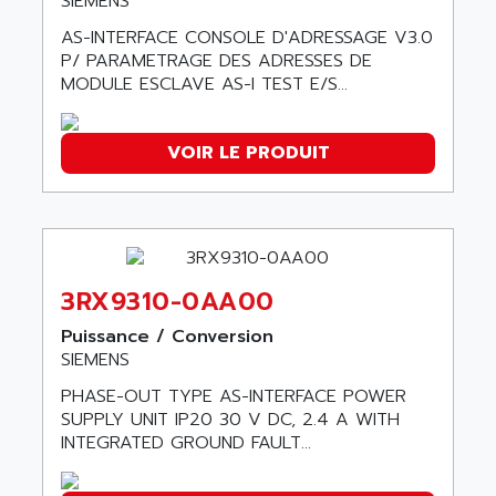
SIEMENS
SINUMERIK 810
ACTIOMTECH
AS-INTERFACE CONSOLE D'ADRESSAGE V3.0
PREMIUM
ACTION PAK
P/ PARAMETRAGE DES ADRESSES DE
PREVENTA
MODULE ESCLAVE AS-I TEST E/S...
ACTIVA MULLER
TWIDO
ACTIVE HUB
NANO
VOIR LE PRODUIT
ACTIVIB
PCMCIA CARD
ACTRONIC
TFTX
ACU-RITE
SIMATIC S7-300
ACU-TIME
TDM
ACX ADAP TORR
3RX9310-0AA00
DIAX 2
ADA
TVM
Puissance / Conversion
ADAC
SIEMENS
KDV
ADAFRUIT
PHASE-OUT TYPE AS-INTERFACE POWER
KVR
ADAM
SUPPLY UNIT IP20 30 V DC, 2.4 A WITH
TVD
INTEGRATED GROUND FAULT...
ADAMCZEWSKI
SERVO DRIVE
ADAMEL
AC MAINSPINDLE