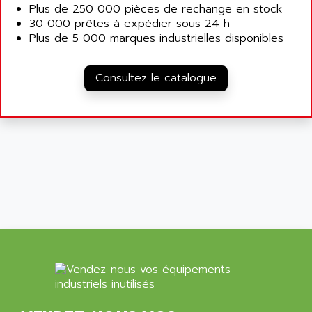
ARDUINO
Plus de 250 000 pièces de rechange en stock
C170
30 000 prêtes à expédier sous 24 h
AREVA
Plus de 5 000 marques industrielles disponibles
RESISTRON
ARGUS
OP30/B
ARIA
Consultez le catalogue
DNC
ARIC
UD7000
ARICO
PMC1000
ARIES
FLEX DRIVE
ARINC
CEPR
ARIS
FD-B SERIES
ARIS HERION
ACS550
ARISTO
MAESTRO
ARISTON
J2-SUPER SERIES
ARITECH
VFD
ARIZONA
TFS
ARL
LFL
ARNATRONIC