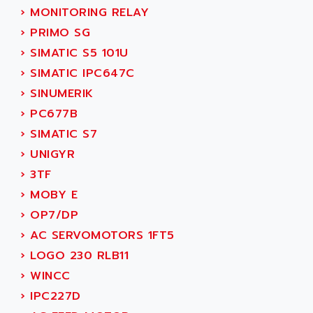
VT170
›
MONITORING RELAY
ALSPA
MENTOR II
›
PRIMO SG
ALSTEF
EEA
›
SIMATIC S5 101U
ALSTHOM
CD1-K
›
SIMATIC IPC647C
ALSTHOM ATLANTIQUE
SIMATIC MONITOR PANEL
›
SINUMERIK
ALSTHOM PARVEX
ACS
›
PC677B
ALSTOM
LCD
›
SIMATIC S7
ALTECH
SBS
›
UNIGYR
ALTER
ABS
›
3TF
ALTIVAR
PS316
›
MOBY E
ALTRAC AG
RPX
›
OP7/DP
ALTRONICS
PB100
›
AC SERVOMOTORS 1FT5
ALTRONIX
PB 300 / PB 600
›
LOGO 230 RLB11
ALUTRON
5000
›
WINCC
ALX
SMC35
›
IPC227D
AMADA