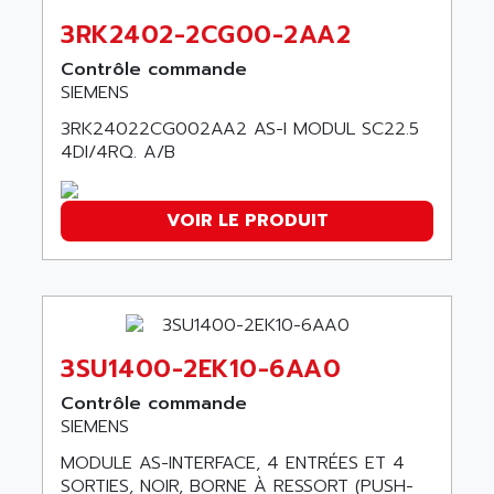
ARGOLUX AS
AIRWELL
3RK2402-2CG00-2AA2
TSX 21
AISA
Contrôle commande
ALTISTART
AIXIA SYSTEMES
SIEMENS
TEXT DISPLAY
AJC BATTERY
3RK24022CG002AA2 AS-I MODUL SC22.5
SIMATIC S5 115U
AJHUA TECHNOLOGY
4DI/4RQ. A/B
SINUMERIK 840
AJR DIFFUSION
SMTBD1
AK ELECTRONIQUE
VOIR LE PRODUIT
SMT
AKA
SMTB
AKER
SMT-BSI
AKIM AG
CPX37
AKKU
CE65
3SU1400-2EK10-6AA0
AKO
ROD 426
Contrôle commande
ALACATEL
SINUMERIK 840C
SIEMENS
ALARMCOM
ATP
MODULE AS-INTERFACE, 4 ENTRÉES ET 4
ALCATEL
SORTIES, NOIR, BORNE À RESSORT (PUSH-
9300-SERIES