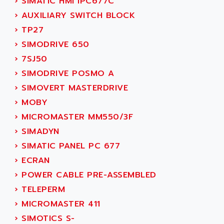
›
SIMATIC HMI IPC677C
ALPES DEIS
PSS
›
AUXILIARY SWITCH BLOCK
ALPES TECNOLOGIE
DIGIFAS
›
TP27
ALPHA
TC1028
›
SIMODRIVE 650
ALPHA GETRIEBEBAU
MICROCOR
›
7SJ50
ALPHA LAVAL
DIXIT
›
SIMODRIVE POSMO A
ALPHA SOLWAY
PYRAMID
›
SIMOVERT MASTERDRIVE
ALPHA VUOTO
ADMIRAL
›
MOBY
ALPHA WIRE
S3C
›
MICROMASTER MM550/3F
ALPHAGEAR
4900
›
SIMADYN
ALPHEE
MV1000
›
SIMATIC PANEL PC 677
ALPINE
650 SERIE
›
ECRAN
ALPS
ALPHA SVM
›
POWER CABLE PRE-ASSEMBLED
ALPSITEC
FRENIC
›
TELEPERM
ALR
RAC
›
MICROMASTER 411
ALRITMA M
PUSH BUTTON PANEL
›
SIMOTICS S-
ALRO