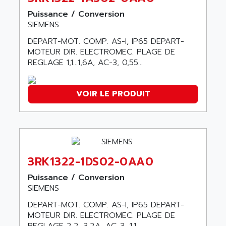
ABC VISION
C350 / C370
Puissance / Conversion
ABD
SIEMENS
RAIL SWITCH
ABG
SBC
DEPART-MOT. COMP. AS-I, IP65 DEPART-
ABL
MOTEUR DIR. ELECTROMEC. PLAGE DE
HMI
ABL SURSUM
REGLAGE 1,1...1,6A, AC-3, 0,55...
SIMATIC HMI
ABLE SYSTEMS
SIMATIC OPERATOR PANEL
ABLIC
VOIR LE PRODUIT
OPERATOR PANEL
ABOUTBATTERIE
APRIL 2000
ABRACON
APRIL 7000
ABS COMPUTERS
SMC50
ABS SYSTEM
SMC600
3RK1322-1DS02-0AA0
ABSOCODER
SMC25 et SMC 35
Puissance / Conversion
ABUS
SMC 50 / SMC 600
SIEMENS
ABUS ELECTRONIC
SMC 600
DEPART-MOT. COMP. AS-I, IP65 DEPART-
AC
MOTEUR DIR. ELECTROMEC. PLAGE DE
SMC50 / SMC600
AC AUTOMATION