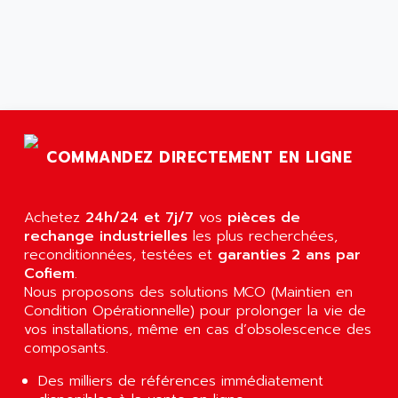
APPLIED MATERIALS
COMBIVERT F4
APPLIED ROBOTICS
SÉRIE 1000
APRIL
AZM
APRIMATIC
MDLL
APS
PANELVIEW PLUS
APT
PANEL VIEW 550
COMMANDEZ DIRECTEMENT EN LIGNE
APTOR
SLC500
APV
S4-S4C-S4C+
APW
Achetez
24h/24 et 7j/7
vos
pièces de
RPX10
rechange industrielles
les plus recherchées,
AQUA SMART
E-ME-T
reconditionnées, testées et
garanties 2 ans par
AQUAFINE
Cofiem
.
MICROLOGIX
AQUALYSE
Nous proposons des solutions MCO (Maintien en
PNOZ
Condition Opérationnelle) pour prolonger la vie de
AQUAMED
vos installations, même en cas d’obsolescence des
ROTOVAR
AQUAMETRO
composants.
AS-I
AQUASET
Des milliers de références immédiatement
507
ARAG