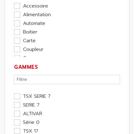
Accessoire
Alimentation
Automate
Boitier
Carte
Coupleur
Cpu
GAMMES
Ecran
Entrée / Sortie
Memoire
Module Métier
TSX SERIE 7
Moteur
SERIE 7
Pupitre Opérateur
ALTIVAR
Rack
Série 0
Etude
TSX 17