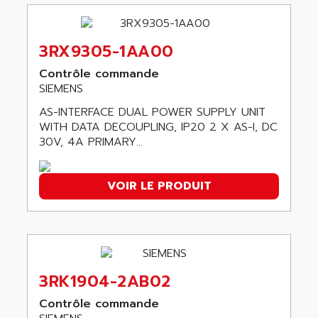
ACI ALPHANUMERIQUE
SMC500
ACIM JOUANIN
SMC200 / 500
ACINDUCTO
3RX9305-1AA00
PLC-5
ACKSYS
Contrôle commande
NC
ACMA
SIEMENS
SYSMAC
ACOBAL
AS-INTERFACE DUAL POWER SUPPLY UNIT
SERVO MOTOR
WITH DATA DECOUPLING, IP20 2 X AS-I, DC
ACOMEL
PERMANENT MAGNET MOTOR
30V, 4A PRIMARY...
ACOOL
BPH
ACOPIAN
MASAP
VOIR LE PRODUIT
ACOPOS
BSM SERIE
ACQUIDUC
SIMODRIVE 210
ACROMAG
SIMODRIVE 610
ACS
SIMODRIVE 650
ACS MOTION CONTROL
3RK1904-2AB02
SIMOREG
ACT KERN
Contrôle commande
SINUMERIK 800
ACTIA