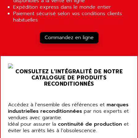
disponibles à la vente en ligne
PANELVIEW 1200
ARBO
Expédition express dans le monde entier
MDLQ
Paiement sécurisé selon vos conditions clients
ARBOR
habituelles
GP2000 Series
ARBURG
TSX17
ARC MACHINES
Commandez en ligne
1060
ARC MODENA
VECTOR DRIVE
ARCEL
ALPHA
ARCNET
SM SERIE
ARCOL
CONSULTEZ L’INTÉGRALITÉ DE NOTRE
SIMATIC S7-200
CATALOGUE DE PRODUITS
ARCOLECTRIC
MODICON QUANTUM
RECONDITIONNÉS
ARCOTRONICS
GENIUS
ARCTIC COOLING
A SERIES
Accédez à l’ensemble des références et
marques
ARDAMEL LHOMARGY
MDLU
industrielles reconditionnées
par nos experts et
ARDATEM
vendues avec garantie.
UAC
ARDETEM
Idéal pour assurer la
continuité de production
et
LQ SERIE
éviter les arrêts liés à l’obsolescence.
ARDUCAM
530 SERIES