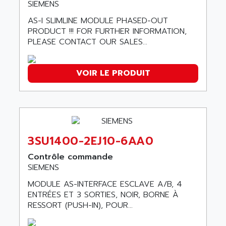
GP 70 SERIE
SIEMENS
AFP PRODEL
PROVIT 5000
AS-I SLIMLINE MODULE PHASED-OUT
AG ASSOCIATES
PRODUCT !!! FOR FURTHER INFORMATION,
S4-S4C
AGASTAT
PLEASE CONTACT OUR SALES...
SIAX
AGDE
FESTO ELECTRONIC
AGE POWERBLOCK
VOIR LE PRODUIT
PCS095
AGETEM
TOUCHVIEW
AGI
REDIPANEL
AGIE
RJ2
AGILENT
MULTI-SERVO
3SU1400-2EJ10-6AA0
AGILENT TECHNOLOGIES
PCS
AGILER
Contrôle commande
RECTIVAR
SIEMENS
AGP
RECTIVAR 4 SERIE 641
MODULE AS-INTERFACE ESCLAVE A/B, 4
AGS
CONTROLLOGIX
ENTRÉES ET 3 SORTIES, NOIR, BORNE À
AGTATAC
RESSORT (PUSH-IN), POUR...
plc5
AGTATEC AG
SLC 500