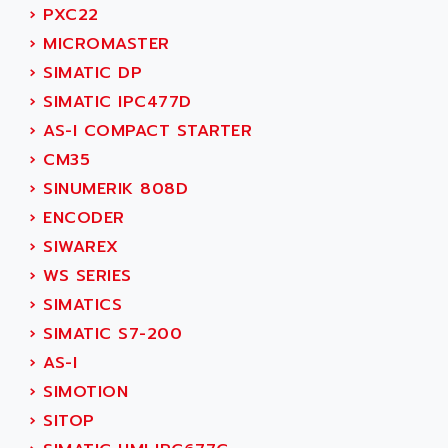
NT3
›
PXC22
ALLEN BRADLEY
CYBER 4000
›
MICROMASTER
ALLEN CODIERGERATE GMBH
RPX30
›
SIMATIC DP
ALLEN CODING SYSTEMS
SINUMERIK 820/
›
SIMATIC IPC477D
ALLEN SYSTEMS
LOGO
›
AS-I COMPACT STARTER
ALLIANCE INSTRUMENTS
SIMATIC MULTIPANEL
›
CM35
ALLIANCE MEMORY
CL200
›
SINUMERIK 808D
ALLIED TELESIS
DIGIVEX
›
ENCODER
ALLIED TELESYN
PWE
›
SIWAREX
ALLIED VISION
CL300
›
WS SERIES
ALLIGATOR
SIMOVERT MASTERDRIVES
›
SIMATICS
ALLISON
C100
›
SIMATIC S7-200
ALLISON TRANSMISSION
OP35
›
AS-I
ALM
SIMATIC TP
›
SIMOTION
ALMA
BT
›
SITOP
ALMCO KLEENTEC
PANEL PLUS 600