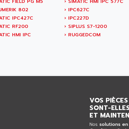
ATIC FIELD PG M5
›
SIMATIC HMI IPC 577C
UMERIK 802
›
IPC627C
ATIC IPC427C
›
IPC227D
ATIC RF200
›
SIPLUS S7-1200
TIC HMI IPC
›
RUGGEDCOM
VOS PIÈCES
SONT-ELLES
ET MAINTEN
Nos
solutions en