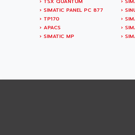
ABS SYSTEM
›
TSX QUANTUM
›
SIM
SMC600
ABSOCODER
›
SIMATIC PANEL PC 877
›
SIN
SMC25 et SMC 35
ABUS
›
TP170
›
SIM
SMC 50 / SMC 600
ABUS ELECTRONIC
›
APACS
›
SIM
SMC 600
AC
›
SIMATIC MP
›
SIMA
SMC50 / SMC600
AC AUTOMATION
SMC 25 et SMC 35
AC SMARTMOTION
SMC25 et SMC35
ACARD
SMC25
ACB
SMC
ACBEL
PB80
ACCES
PB400
ACCESS
WS SERIES
ACCROSSER
PB200
ACCU
TSX COMPACT
ACCUCELL
984 SERIE
ACCU-SORT SYSTEMS