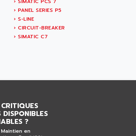
›
SIMATIC PCS 7
›
PANEL SERIES P5
›
S-LINE
›
CIRCUIT-BREAKER
›
SIMATIC C7
 CRITIQUES
 DISPONIBLES
ABLES ?
 Maintien en