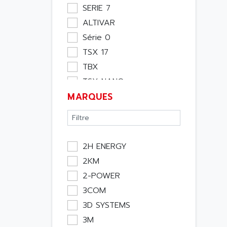
Moteur
SERIE 7
Pupitre Opérateur
ALTIVAR
Rack
Série 0
Etude
TSX 17
Software
TBX
Variateur
TSX NANO
Actif
MARQUES
TSX PREMIUM
Affichage
ASI
Consommable
APRIL 5000
Electromecanique /
XUD
Energie
2H ENERGY
TSX MICRO
Optoélectronique
2KM
MAGELIS
Passif
2-POWER
TCCX
Bureau
3COM
CCX17
Emballage
3D SYSTEMS
TELEFAST
Informatique
3M