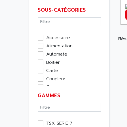
SOUS-CATÉGORIES
Accessoire
Résu
Alimentation
Automate
Boitier
Carte
Coupleur
Cpu
GAMMES
Ecran
Entrée / Sortie
Memoire
Module Métier
TSX SERIE 7