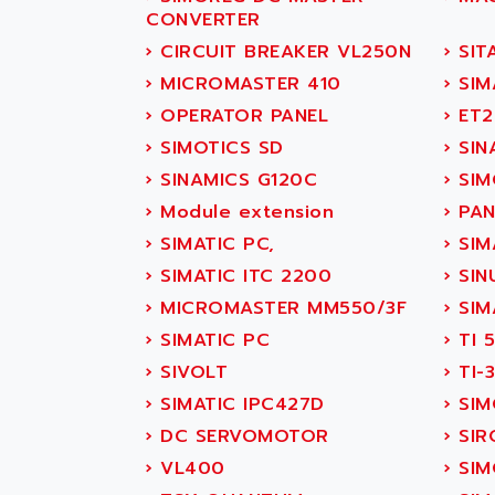
SITOP
ABASK
CONVERTER
SIMATIC
ABB
›
CIRCUIT BREAKER VL250N
›
SIT
SIMATIC S7-400
ABB AS ROBOTIC
›
MICROMASTER 410
›
SIM
90-30
ABB REPAIR DEPT
›
OPERATOR PANEL
›
ET2
SERIES 90-30
ABB ROBOTICS
›
SIMOTICS SD
›
SIN
C350 / C370
ABC VISION
›
SINAMICS G120C
›
SIM
RAIL SWITCH
ABD
›
Module extension
›
PAN
SBC
ABG
›
SIMATIC PC,
›
SIM
HMI
ABL
›
SIMATIC ITC 2200
›
SIN
SIMATIC HMI
ABL SURSUM
›
MICROMASTER MM550/3F
›
SIM
SIMATIC OPERATOR
ABLE SYSTEMS
›
SIMATIC PC
›
TI 
PANEL
ABLIC
›
SIVOLT
›
TI-
OPERATOR PANEL
ABOUTBATTERIE
›
SIMATIC IPC427D
›
SIM
APRIL 2000
ABRACON
›
DC SERVOMOTOR
›
SIR
APRIL 7000
ABS COMPUTERS
›
VL400
›
SIM
SMC50