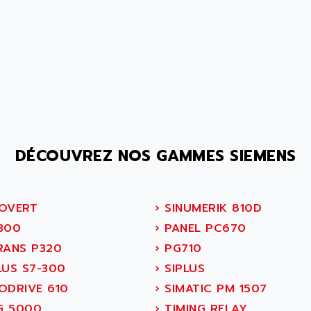
DÉCOUVREZ NOS GAMMES SIEMENS
OVERT
›
SINUMERIK 810D
300
›
PANEL PC670
RANS P320
›
PG710
LUS S7-300
›
SIPLUS
ODRIVE 610
›
SIMATIC PM 1507
 5000
›
TIMING RELAY