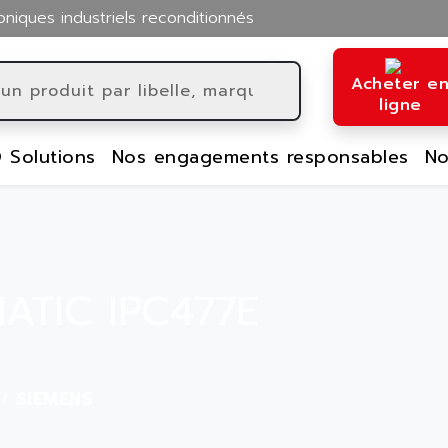
oniques industriels reconditionnés
Acheter e
ligne
 Solutions
Nos engagements responsables
No
MATIC IPC477E
SIEMENS