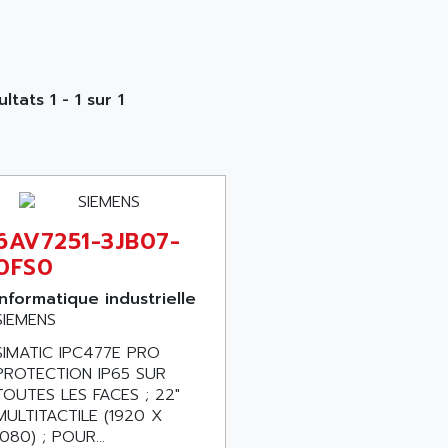
ltats 1 - 1 sur 1
6AV7251-3JB07-
0FS0
Informatique industrielle
SIEMENS
SIMATIC IPC477E PRO
PROTECTION IP65 SUR
TOUTES LES FACES ; 22"
MULTITACTILE (1920 X
1080) ; POUR...