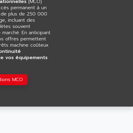
ationnelles
(MCO)
accès permanent à un
e de plus de 250 000
e, incluant des
ètes souvent
e marché. En anticipant
os offres permettent
rrêts machine coûteux
ontinuité
de vos équipements
utions MCO