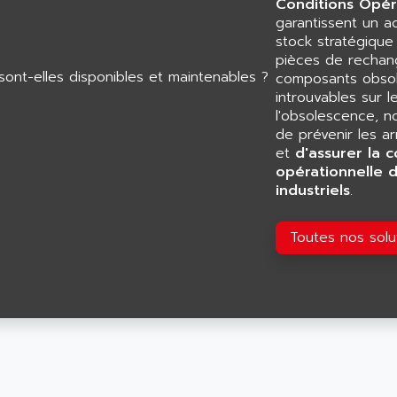
Conditions Opér
garantissent un 
stock stratégiqu
pièces de rechang
composants obsol
introuvables sur l
l'obsolescence, n
de prévenir les a
et
d'assurer la c
opérationnelle 
industriels
.
Toutes nos sol