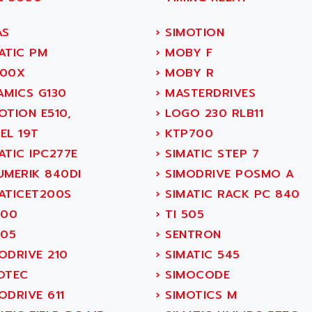
AS
›
SIMOTION
ATIC PM
›
MOBY F
00X
›
MOBY R
AMICS G130
›
MASTERDRIVES
OTION E510,
›
LOGO 230 RLB11
EL 19T
›
KTP700
ATIC IPC277E
›
SIMATIC STEP 7
UMERIK 840DI
›
SIMODRIVE POSMO A
ATICET200S
›
SIMATIC RACK PC 840
500
›
TI 505
305
›
SENTRON
ODRIVE 210
›
SIMATIC 545
OTEC
›
SIMOCODE
ODRIVE 611
›
SIMOTICS M