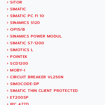
SCALANCE
›
SITOR
AMAN
SMC40
›
SIMATIC
AMAREX
SCM50
›
SIMATIC PC FI 10
AMAT
BKD
›
SINAMICS S120
AMBERSIL
A16B
›
OP15/B
AMBRESIL
MIDIMASTER VECTOR
›
SINAMICS POWER MODUL
AMC
MIDIMASTER
›
SIMATIC S7-1200
AMD
SMC200
›
SIMOTICS L
AMDV
ADVANTYS TELEFAST
›
POINTEK
AMERICAN DYNAMICS
TELEFAST ABE7
›
SCD1200
AMERICAN MEGATRENDS
750
›
MOBY-I
AMERICAN MICROSEMICONDUCTOR
AT
›
CIRCUIT BREAKER VL250N
AMERICAN MICROSEMICONDUCTOR INC
AB2
›
SIMOCODE-DP
AMERICAN SIGMA
TC2000
›
SIMATIC THIN CLIENT PROTECTED
AMERICAN STD INC
MOVITRON
›
ET200SP
AMERSHAM
SMC100
›
IPC 477D