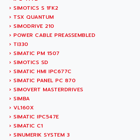
AMET
690 SERIE
›
SIMOTICS S 1FK2
AMETEK
ECODRIVE
›
TSX QUANTUM
AMETHERM
CHARGEUR
›
SIMODRIVE 210
AMI SEMICONDUCTOR
NUM 720
›
POWER CABLE PREASSEMBLED
AMIC TECHNOLOGY
SINUMERIK 802
›
TI330
AMK
PCS950
›
SIMATIC PM 1507
AMKASYN
DIGITAX
›
SIMOTICS SD
AMP
BUC
›
SIMATIC HMI IPC677C
AMP DISPLAY
RAC3
›
SIMATIC PANEL PC 870
AMPEREX
PANELVIEW 550
›
SIMOVERT MASTERDRIVES
AMPEX
AC SERVO
›
SIMBA
AMPHENOL
AXODYN
›
VL160X
AMPIRE
SMD
›
SIMATIC IPC547E
AMPLICON
8200 VECTOR
›
SIMATIC C1
AMRI-KSB
GP2000 SERIE
›
SINUMERIK SYSTEM 3
AMSAMOTION