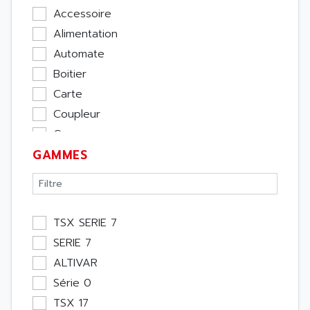
Accessoire
Alimentation
Automate
Boitier
Carte
Coupleur
Cpu
GAMMES
Ecran
Entrée / Sortie
Memoire
Module Métier
TSX SERIE 7
Moteur
SERIE 7
Pupitre Opérateur
ALTIVAR
Rack
Série 0
Etude
TSX 17