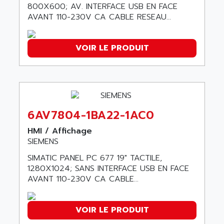
SINUMERIK 810
800X600; AV. INTERFACE USB EN FACE
ACTIOMTECH
AVANT 110-230V CA CABLE RESEAU...
PREMIUM
ACTION PAK
PREVENTA
ACTIVA MULLER
VOIR LE PRODUIT
TWIDO
ACTIVE HUB
NANO
ACTIVIB
PCMCIA CARD
ACTRONIC
TFTX
ACU-RITE
SIMATIC S7-300
6AV7804-1BA22-1AC0
ACU-TIME
TDM
ACX ADAP TORR
HMI / Affichage
DIAX 2
SIEMENS
ADA
TVM
ADAC
SIMATIC PANEL PC 677 19" TACTILE,
KDV
1280X1024; SANS INTERFACE USB EN FACE
ADAFRUIT
AVANT 110-230V CA CABLE...
KVR
ADAM
TVD
ADAMCZEWSKI
SERVO DRIVE
VOIR LE PRODUIT
ADAMEL
AC MAINSPINDLE