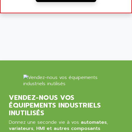
ALTIVAR 58
ARO
KRC2
AROLIT-PLASTIC
ABR7
ARPEGE
VR1B
ARPS
MDLD
ARROW PNEUMATIC
MENTOR 2
ARSEFRAM
KRC1
ARSILICII
MULTICONTROL
ARSOFT
SYSDRIVE
ART
ACI
ARTECHE
ACOPOS
ARTECHNIC
VENDEZ-NOUS VOS
760
ARTESYN
ÉQUIPEMENTS INDUSTRIELS
TESYS
ARTESYN EMBEDDED TECHNOLOGIES
INUTILISÉS
BUG
ARTILA
Donnez une seconde vie à vos
automates
,
SYNCHRONOUS SERVO MOTOR
ARTIS
variateurs
,
HMI et autres composants