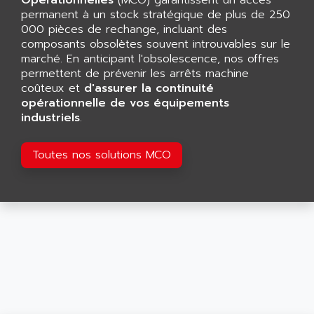
Opérationnelles
(MCO) garantissent un accès
APPLIED MATERIALS
permanent à un stock stratégique de plus de 250
COMBIVERT F4
APPLIED ROBOTICS
000 pièces de rechange, incluant des
SÉRIE 1000
composants obsolètes souvent introuvables sur le
APRIL
AZM
marché. En anticipant l'obsolescence, nos offres
APRIMATIC
permettent de prévenir les arrêts machine
MDLL
APS
coûteux et
d'assurer la continuité
PANELVIEW PLUS
opérationnelle de vos équipements
APT
industriels
PANEL VIEW 550
.
APTOR
SLC500
APV
Toutes nos solutions MCO
S4-S4C-S4C+
APW
RPX10
AQUA SMART
E-ME-T
AQUAFINE
MICROLOGIX
AQUALYSE
PNOZ
AQUAMED
ROTOVAR
AQUAMETRO
AS-I
AQUASET
507
ARAG