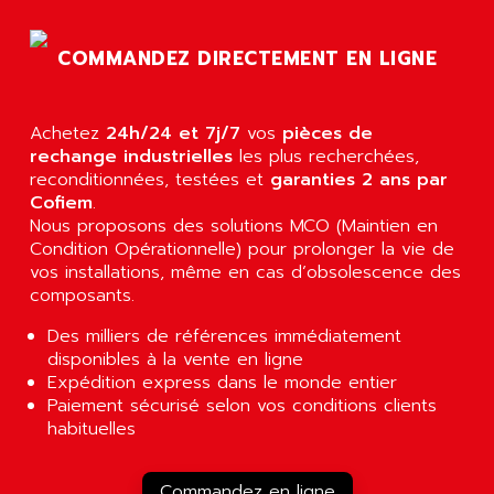
PANELVIEW 1200
ARBO
MDLQ
ARBOR
COMMANDEZ DIRECTEMENT EN LIGNE
GP2000 Series
ARBURG
TSX17
ARC MACHINES
Achetez
24h/24 et 7j/7
vos
pièces de
1060
ARC MODENA
rechange industrielles
les plus recherchées,
VECTOR DRIVE
reconditionnées, testées et
garanties 2 ans par
ARCEL
Cofiem
ALPHA
.
ARCNET
Nous proposons des solutions MCO (Maintien en
SM SERIE
ARCOL
Condition Opérationnelle) pour prolonger la vie de
SIMATIC S7-200
vos installations, même en cas d’obsolescence des
ARCOLECTRIC
composants.
MODICON QUANTUM
ARCOTRONICS
GENIUS
Des milliers de références immédiatement
ARCTIC COOLING
disponibles à la vente en ligne
A SERIES
ARDAMEL LHOMARGY
Expédition express dans le monde entier
MDLU
Paiement sécurisé selon vos conditions clients
ARDATEM
UAC
habituelles
ARDETEM
LQ SERIE
ARDUCAM
530 SERIES
Commandez en ligne