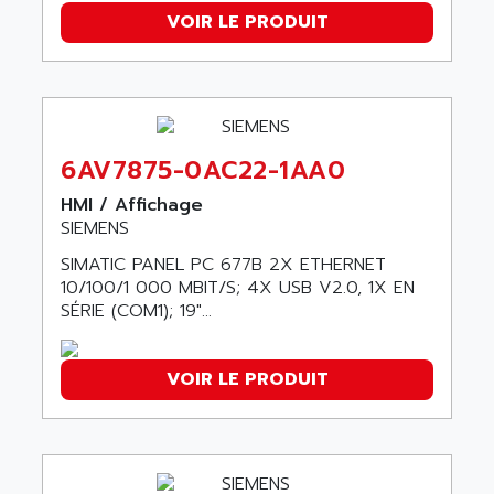
SMC 25 et SMC 35
VOIR LE PRODUIT
AC SMARTMOTION
SMC25 et SMC35
ACARD
SMC25
ACB
SMC
ACBEL
PB80
ACCES
6AV7875-0AC22-1AA0
PB400
ACCESS
WS SERIES
HMI / Affichage
ACCROSSER
SIEMENS
PB200
ACCU
SIMATIC PANEL PC 677B 2X ETHERNET
TSX COMPACT
ACCUCELL
10/100/1 000 MBIT/S; 4X USB V2.0, 1X EN
984 SERIE
SÉRIE (COM1); 19"...
ACCU-SORT SYSTEMS
SIMODRIVE
ACCUTRONICS
TSX21
ACDC
VOIR LE PRODUIT
C350
ACEDIS
15N
ACER
PB15
ACERIME
C200