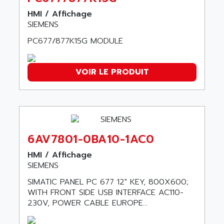
ABC VISION
C350 / C370
HMI / Affichage
ABD
SIEMENS
RAIL SWITCH
ABG
SBC
PC677/877K15G MODULE
ABL
HMI
ABL SURSUM
SIMATIC HMI
VOIR LE PRODUIT
ABLE SYSTEMS
SIMATIC OPERATOR PANEL
ABLIC
OPERATOR PANEL
ABOUTBATTERIE
APRIL 2000
ABRACON
APRIL 7000
ABS COMPUTERS
6AV7801-0BA10-1AC0
SMC50
ABS SYSTEM
HMI / Affichage
SMC600
ABSOCODER
SIEMENS
SMC25 et SMC 35
ABUS
SIMATIC PANEL PC 677 12" KEY, 800X600;
SMC 50 / SMC 600
ABUS ELECTRONIC
WITH FRONT SIDE USB INTERFACE AC110-
SMC 600
230V, POWER CABLE EUROPE...
AC
SMC50 / SMC600
AC AUTOMATION