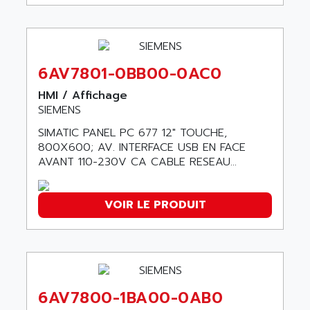
ADANI PSC
KDA
ADAPTATER
KDS
ADAPTATIVE
TDA
ADAPTEC
6AV7801-0BB00-0AC0
BUM
ADAPTORR
HMI / Affichage
BUS
ADAS
SIEMENS
DIAX 04
ADC AUTOMATICA
SIMATIC PANEL PC 677 12" TOUCHE,
DIAX 4
800X600; AV. INTERFACE USB EN FACE
ADDA
cms3
AVANT 110-230V CA CABLE RESEAU...
ADDER
CMS
ADDI DATA
PARVEX
VOIR LE PRODUIT
ADEL SYSTEM
AMS
ADEPT
R6TXB
ADEPT TECHNOLOGY
MOVIDYN
ADES
MOVITRAC
ADETEC
6AV7800-1BA00-0AB0
LEXIUM
ADISCOM