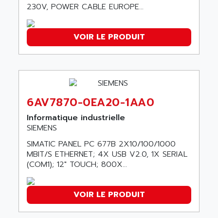
ALCATEL-LUCENT
230V, POWER CABLE EUROPE...
8200-SERIES
ALDES
SERIE 9000
ALES
VOIR LE PRODUIT
SIMATIC ET200
ALFA PROGETTI
SERVOPACK
ALFA ROBOT
UNIDRIVE
ALFA ROMEO
FMV
ALFAA
DIGIDRIVE SE
6AV7870-0EA20-1AA0
ALFA-LAVAL
SIGMA II
ALFASISTEL
Informatique industrielle
VERITRON
SIEMENS
ALFATRONIX
PANELVIEW
SIMATIC PANEL PC 677B 2X10/100/1000
ALFONS HAAR
AXUMERIK
MBIT/S ETHERNET; 4X USB V2.0, 1X SERIAL
ALICAT SCIENTIFIC
(COM1); 12" TOUCH; 800X...
PROVIT
ALIZEA
GRADIPAK
ALL TERMINALS
VOIR LE PRODUIT
SIMATIC MP
ALLEGRO MICROSYSTEMS
MINI MAESTRO
ALLEN