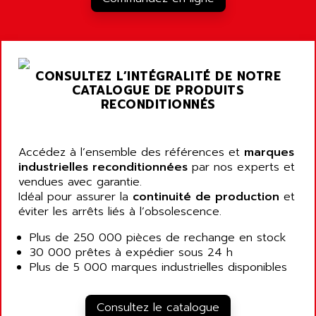
ARDUINO
C170
AREVA
RESISTRON
ARGUS
OP30/B
ARIA
CONSULTEZ L’INTÉGRALITÉ DE NOTRE
DNC
ARIC
CATALOGUE DE PRODUITS
UD7000
RECONDITIONNÉS
ARICO
PMC1000
ARIES
FLEX DRIVE
ARINC
Accédez à l’ensemble des références et
marques
CEPR
industrielles reconditionnées
par nos experts et
ARIS
vendues avec garantie.
FD-B SERIES
ARIS HERION
Idéal pour assurer la
continuité de production
et
ACS550
ARISTO
éviter les arrêts liés à l’obsolescence.
MAESTRO
ARISTON
Plus de 250 000 pièces de rechange en stock
J2-SUPER SERIES
ARITECH
30 000 prêtes à expédier sous 24 h
VFD
Plus de 5 000 marques industrielles disponibles
ARIZONA
TFS
ARL
LFL
Consultez le catalogue
ARNATRONIC