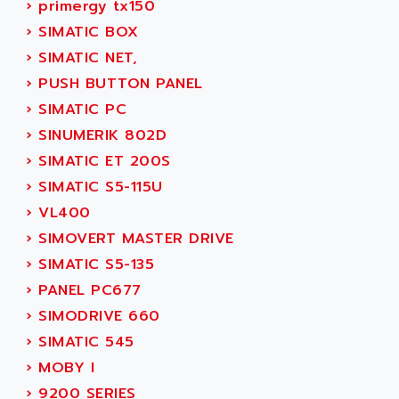
›
primergy tx150
ALPES DEIS
PSS
›
SIMATIC BOX
ALPES TECNOLOGIE
DIGIFAS
›
SIMATIC NET,
ALPHA
TC1028
›
PUSH BUTTON PANEL
ALPHA GETRIEBEBAU
MICROCOR
›
SIMATIC PC
ALPHA LAVAL
DIXIT
›
SINUMERIK 802D
ALPHA SOLWAY
PYRAMID
›
SIMATIC ET 200S
ALPHA VUOTO
ADMIRAL
›
SIMATIC S5-115U
ALPHA WIRE
S3C
›
VL400
ALPHAGEAR
4900
›
SIMOVERT MASTER DRIVE
ALPHEE
MV1000
›
SIMATIC S5-135
ALPINE
650 SERIE
›
PANEL PC677
ALPS
ALPHA SVM
›
SIMODRIVE 660
ALPSITEC
FRENIC
›
SIMATIC 545
ALR
RAC
›
MOBY I
ALRITMA M
PUSH BUTTON PANEL
›
9200 SERIES
ALRO