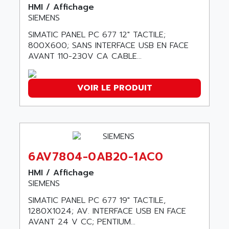
HMI / Affichage
SERVVODYN
ADITEC
SIEMENS
SERVODYN
ADL
SIMATIC PANEL PC 677 12" TACTILE;
SE50
ADL EUROTECH
800X600; SANS INTERFACE USB EN FACE
LTD12
AVANT 110-230V CA CABLE...
ADLEE POWERTRONIC
MDLA
ADLINK
MDLS
ADLINK TECHNOLOGY
VOIR LE PRODUIT
ACMD2
ADM ELECTRONIC
ACM
ADMV
PLS514
ADN
PLS510
ADN PESAGE
6AV7804-0AB20-1AC0
PLS508
ADTECH POWER INC
SERVOSTAR
HMI / Affichage
ADV
SIEMENS
AC FEED MOTOR
ADVANCE
SIMATIC PANEL PC 677 19" TACTILE,
SIMODRIVE 611
ADVANCE HIVOLT
1280X1024; AV. INTERFACE USB EN FACE
TSX MOMENTUM
ADVANCE TAPES
AVANT 24 V CC; PENTIUM...