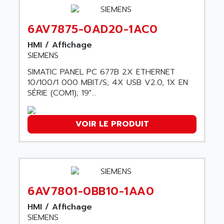
AEES
ALTIVAR 66
AEG
MICROMASTER
6AV7875-0AD20-1AC0
AEG MODICON
SQUARE D
AEL CRYSTALS
HMI / Affichage
SY/MAX
SIEMENS
AEM
ADVANTYS
SIMATIC PANEL PC 677B 2X ETHERNET
AEP
APRIL 3000
10/100/1 000 MBIT/S; 4X USB V2.0, 1X EN
AERMEC
SÉRIE (COM1); 19"...
VT5000
AERO - SHARP
VT3000
AEROBAR
VOIR LE PRODUIT
VT
AEROSEC INDUSTRIE
VSPA1
AEROTECH
FERROMATIK PMC 1000
AES
VT100
AESYS
LCA
6AV7801-0BB10-1AA0
AEV
CNC ALPHA
AFAG
HMI / Affichage
SMART TOUCH
SIEMENS
AFDI