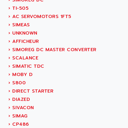
›
SIMOREG DC
ANILAM
SMTBSI
›
TI-505
ANIME
MP
›
AC SERVOMOTORS 1FT5
ANIOS
SIMATIC PC
›
SIMEAS
ANKAM
DPH
›
UNKNOWN
ANKER
STATOVAR
›
AFFICHEUR
ANRITSU
UCD
›
SIMOREG DC MASTER CONVERTER
ANS
SINUMERIK 820
›
SCALANCE
ANSALDO
SIMOREG K
›
SIMATIC TDC
ANSELL
ALIMENTATION
›
MOBY D
ANSMANN
IRT
›
S800
ANSYCO
DIGIPLAN
›
DIRECT STARTER
ANTEC
TPD32
›
DIAZED
ANTEK INSTRUMENTS
ZELIO
›
SIVACON
ANUVA TECHNOLOGIES
SIMATIC S5-95F
›
SIMAG
ANYBUS
NUM 1040
›
CP486
AOIP