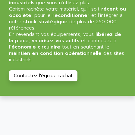
SIMOTICS S
industriels
que vous n’utilisez plus.
ARTLII
Kinetix 6000
Cofiem rachète votre matériel, qu’il soit
récent ou
ARX
obsolète
, pour le
reconditionner
et l’intégrer à
MELSEC
AS INFO
notre
stock stratégique
de plus de 250 000
ADVANTYS STB
références.
ASAHI
En revendant vos équipements, vous
libérez de
ND
ASAHI ENGINEERING
la place
,
valorisez vos actifs
et contribuez à
SIMOVERT P
l’économie circulaire
tout en soutenant le
ASANTE
RTS
maintien en condition opérationnelle
des sites
ASC
industriels.
VPC
ASCII
XBLC
ASCO
Contactez l'équipe rachat
2500M
ASCOM
2500
ASCON
HARMONY XVBC
ASE ENERGY
ACS600
ASEA
PG
ASECOS
SINAMICS
ASEDO
TI 500
ASEM