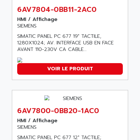
ACI ALPHANUMERIQUE
SMC500
6AV7804-0BB11-2AC0
ACIM JOUANIN
SMC200 / 500
HMI / Affichage
ACINDUCTO
SIEMENS
PLC-5
ACKSYS
NC
SIMATIC PANEL PC 677 19" TACTILE,
ACMA
1280X1024; AV. INTERFACE USB EN FACE
SYSMAC
ACOBAL
AVANT 110-230V CA CABLE...
SERVO MOTOR
ACOMEL
PERMANENT MAGNET MOTOR
ACOOL
VOIR LE PRODUIT
BPH
ACOPIAN
MASAP
ACOPOS
BSM SERIE
ACQUIDUC
SIMODRIVE 210
ACROMAG
SIMODRIVE 610
6AV7800-0BB20-1AC0
ACS
SIMODRIVE 650
ACS MOTION CONTROL
HMI / Affichage
SIMOREG
SIEMENS
ACT KERN
SINUMERIK 800
SIMATIC PANEL PC 677 12" TACTILE;
ACTIA