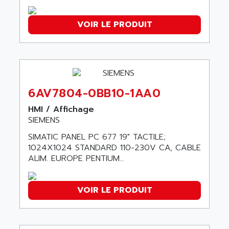
NUM 1060
ADVANCED ENERGY
NUM 760
ADVANCED MICRO DEVICES
VOIR LE PRODUIT
NUM 750/760
ADVANCED MOTION CONTROLS
NUM750
ADVANCED POWER TECHNOLOGY
NUM750 / NUM760
ADVANCED UV
NUM 750
ADVANTEC
ULTRA SERIES
6AV7804-0BB10-1AA0
ADVANTECH
IPC
HMI / Affichage
ADVANTYS FTM
INDUCTEL
SIEMENS
ADWIN
C500
SIMATIC PANEL PC 677 19" TACTILE;
AE
1024X1024 STANDARD 110-230V CA, CABLE
C200H
AE&T
ALIM. EUROPE PENTIUM...
CQM1
AEC
R88
AECO
VOIR LE PRODUIT
CQM1H
AEE
RECTIVAR 4
AEEON
ALTIVAR 16