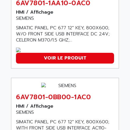
6AV7801-1AA10-0AC0
ARGOLUX AS
AIRWELL
TSX 21
HMI / Affichage
AISA
SIEMENS
ALTISTART
AIXIA SYSTEMES
TEXT DISPLAY
SIMATIC PANEL PC 677 12" KEY, 800X600;
AJC BATTERY
W/O FRONT SIDE USB INTERFACE DC 24V;
SIMATIC S5 115U
AJHUA TECHNOLOGY
CELERON M370/1.5 GHZ;...
SINUMERIK 840
AJR DIFFUSION
SMTBD1
AK ELECTRONIQUE
VOIR LE PRODUIT
SMT
AKA
SMTB
AKER
SMT-BSI
AKIM AG
CPX37
AKKU
CE65
6AV7801-0BB00-1AC0
AKO
ROD 426
HMI / Affichage
ALACATEL
SINUMERIK 840C
SIEMENS
ALARMCOM
ATP
SIMATIC PANEL PC 677 12" KEY, 800X600;
ALCATEL
WITH FRONT SIDE USB INTERFACE AC110-
9300-SERIES