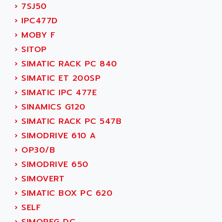
C50
›
7SJ50
AMTE
SMARTDRIVE VF1000
›
IPC477D
AMX
NUMECOR
›
MOBY F
ANAHEIM AUTOMATION
MINICOR
›
SITOP
ANALOG
631
›
SIMATIC RACK PC 840
ANALOG DEVICES
DBS
›
SIMATIC ET 200SP
ANALOGIC
CQM1H
›
SIMATIC IPC 477E
ANALOX
ESG
›
SINAMICS G120
ANATEL
TP27
›
SIMATIC RACK PC 547B
ANCA
MOVIDRIVE
›
SIMODRIVE 610 A
ANCAR
MDS
›
OP30/B
ANDERS ELECTRONICS
COMBIVERT
›
SIMODRIVE 650
ANDERSON POWER PRODUCTS
COMBIVERT S4
›
SIMOVERT
ANDERSON-NEGELE
VSF
›
SIMATIC BOX PC 620
ANDRON
TI-305
›
SELF
ANELEC
DIAS