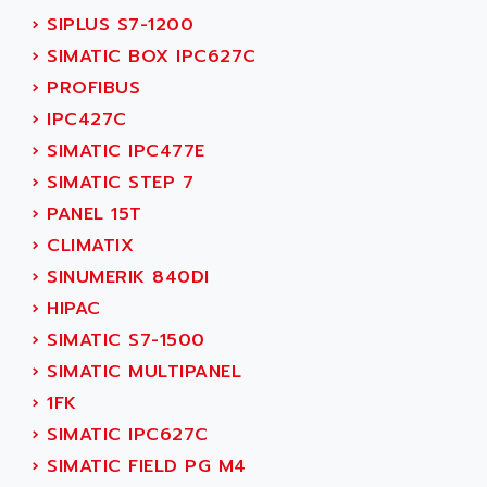
VT170
›
SIPLUS S7-1200
ALSPA
MENTOR II
›
SIMATIC BOX IPC627C
ALSTEF
EEA
›
PROFIBUS
ALSTHOM
CD1-K
›
IPC427C
ALSTHOM ATLANTIQUE
SIMATIC MONITOR PANEL
›
SIMATIC IPC477E
ALSTHOM PARVEX
ACS
›
SIMATIC STEP 7
ALSTOM
LCD
›
PANEL 15T
ALTECH
SBS
›
CLIMATIX
ALTER
ABS
›
SINUMERIK 840DI
ALTIVAR
PS316
›
HIPAC
ALTRAC AG
RPX
›
SIMATIC S7-1500
ALTRONICS
PB100
›
SIMATIC MULTIPANEL
ALTRONIX
PB 300 / PB 600
›
1FK
ALUTRON
5000
›
SIMATIC IPC627C
ALX
SMC35
›
SIMATIC FIELD PG M4
AMADA