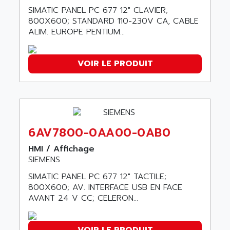
GP 70 SERIE
AFP PRODEL
SIMATIC PANEL PC 677 12" CLAVIER;
PROVIT 5000
800X600; STANDARD 110-230V CA, CABLE
AG ASSOCIATES
ALIM. EUROPE PENTIUM...
S4-S4C
AGASTAT
SIAX
AGDE
FESTO ELECTRONIC
VOIR LE PRODUIT
AGE POWERBLOCK
PCS095
AGETEM
TOUCHVIEW
AGI
REDIPANEL
AGIE
RJ2
AGILENT
6AV7800-0AA00-0AB0
MULTI-SERVO
AGILENT TECHNOLOGIES
HMI / Affichage
PCS
AGILER
SIEMENS
RECTIVAR
AGP
SIMATIC PANEL PC 677 12" TACTILE;
RECTIVAR 4 SERIE 641
800X600; AV. INTERFACE USB EN FACE
AGS
CONTROLLOGIX
AVANT 24 V CC; CELERON...
AGTATAC
plc5
AGTATEC AG
SLC 500