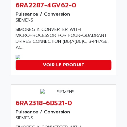
GP 70 SERIE
6RA2287-4GV62-0
AFP PRODEL
PROVIT 5000
AG ASSOCIATES
Puissance / Conversion
S4-S4C
SIEMENS
AGASTAT
SIAX
SIMOREG K CONVERTER WITH
AGDE
FESTO ELECTRONIC
MICROPROCESSOR FOR FOUR-QUADRANT
AGE POWERBLOCK
DRIVES CONNECTION (B6)A(B6)C, 3-PHASE,
PCS095
AGETEM
AC...
TOUCHVIEW
AGI
REDIPANEL
AGIE
VOIR LE PRODUIT
RJ2
AGILENT
MULTI-SERVO
AGILENT TECHNOLOGIES
PCS
AGILER
RECTIVAR
AGP
RECTIVAR 4 SERIE 641
6RA2318-6DS21-0
AGS
CONTROLLOGIX
AGTATAC
Puissance / Conversion
plc5
SIEMENS
AGTATEC AG
SLC 500