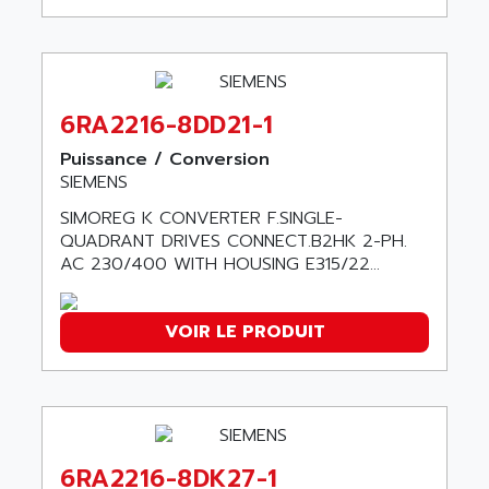
ACI ALPHANUMERIQUE
SMC500
ACIM JOUANIN
SMC200 / 500
ACINDUCTO
PLC-5
ACKSYS
6RA2216-8DD21-1
NC
ACMA
SYSMAC
Puissance / Conversion
ACOBAL
SIEMENS
SERVO MOTOR
ACOMEL
PERMANENT MAGNET MOTOR
SIMOREG K CONVERTER F.SINGLE-
ACOOL
QUADRANT DRIVES CONNECT.B2HK 2-PH.
BPH
ACOPIAN
AC 230/400 WITH HOUSING E315/22...
MASAP
ACOPOS
BSM SERIE
ACQUIDUC
VOIR LE PRODUIT
SIMODRIVE 210
ACROMAG
SIMODRIVE 610
ACS
SIMODRIVE 650
ACS MOTION CONTROL
SIMOREG
ACT KERN
SINUMERIK 800
6RA2216-8DK27-1
ACTIA