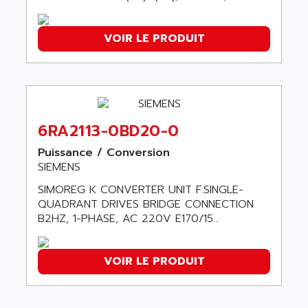
ADANI PSC
KDA
ADAPTATER
VOIR LE PRODUIT
KDS
ADAPTATIVE
TDA
ADAPTEC
BUM
ADAPTORR
BUS
ADAS
DIAX 04
ADC AUTOMATICA
6RA2113-0BD20-0
DIAX 4
ADDA
Puissance / Conversion
cms3
SIEMENS
ADDER
CMS
ADDI DATA
SIMOREG K CONVERTER UNIT F.SINGLE-
PARVEX
QUADRANT DRIVES BRIDGE CONNECTION
ADEL SYSTEM
B2HZ, 1-PHASE, AC 220V E170/15...
AMS
ADEPT
R6TXB
ADEPT TECHNOLOGY
MOVIDYN
VOIR LE PRODUIT
ADES
MOVITRAC
ADETEC
LEXIUM
ADISCOM