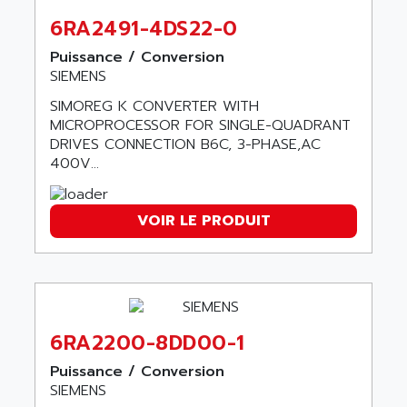
ARDUINO
C170
6RA2491-4DS22-0
AREVA
RESISTRON
Puissance / Conversion
ARGUS
SIEMENS
OP30/B
ARIA
DNC
SIMOREG K CONVERTER WITH
ARIC
MICROPROCESSOR FOR SINGLE-QUADRANT
UD7000
ARICO
DRIVES CONNECTION B6C, 3-PHASE,AC
PMC1000
400V...
ARIES
FLEX DRIVE
ARINC
CEPR
ARIS
VOIR LE PRODUIT
FD-B SERIES
ARIS HERION
ACS550
ARISTO
MAESTRO
ARISTON
J2-SUPER SERIES
ARITECH
6RA2200-8DD00-1
VFD
ARIZONA
TFS
Puissance / Conversion
ARL
SIEMENS
LFL
ARNATRONIC