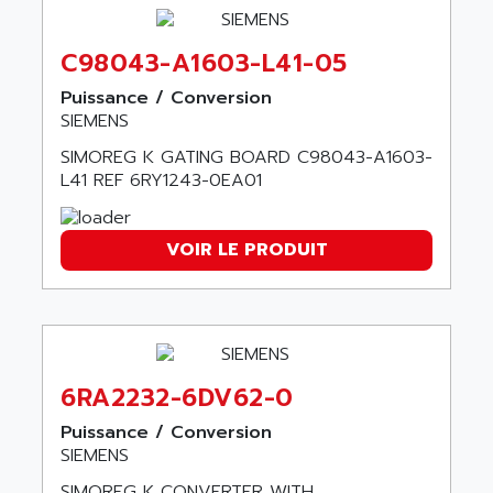
wyse
AOR
DGN
APACER
C98043-A1603-L41-05
BULLETIN 160
APATOR
Puissance / Conversion
SIMATIC S5 101U
APC
SIEMENS
FX SERIE
APE
SIMOREG K GATING BOARD C98043-A1603-
VEA
L41 REF 6RY1243-0EA01
APELCO-CAREL
CONTROL LOGIX
APELEC
VERSAMAX
APEM
VOIR LE PRODUIT
MAGIC
APEX
POSMO
APLEX TECHNOLOGY
SIMATIC TI505
APOTEKA
PMC 1000
APPA
ACS400
6RA2232-6DV62-0
APPARATEBAU HUNDSBACH
584S
Puissance / Conversion
APPLE
SIEMENS
LEXIUM 15
APPLICOM
SAFETY RELAY
SIMOREG K CONVERTER WITH