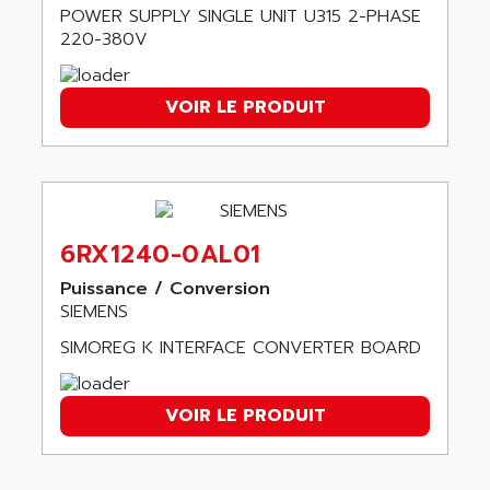
ALTIVAR 58
POWER SUPPLY SINGLE UNIT U315 2-PHASE
ARO
220-380V
KRC2
AROLIT-PLASTIC
ABR7
ARPEGE
VOIR LE PRODUIT
VR1B
ARPS
MDLD
ARROW PNEUMATIC
MENTOR 2
ARSEFRAM
KRC1
ARSILICII
MULTICONTROL
6RX1240-0AL01
ARSOFT
SYSDRIVE
ART
Puissance / Conversion
ACI
SIEMENS
ARTECHE
ACOPOS
ARTECHNIC
SIMOREG K INTERFACE CONVERTER BOARD
760
ARTESYN
TESYS
ARTESYN EMBEDDED TECHNOLOGIES
VOIR LE PRODUIT
BUG
ARTILA
SYNCHRONOUS SERVO MOTOR
ARTIS