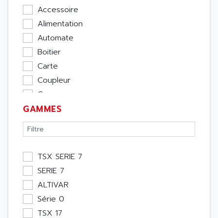
Accessoire
Alimentation
Automate
Boitier
Carte
Coupleur
Cpu
GAMMES
Ecran
Entrée / Sortie
Memoire
Module Métier
TSX SERIE 7
Moteur
SERIE 7
Pupitre Opérateur
ALTIVAR
Rack
Série 0
Etude
TSX 17