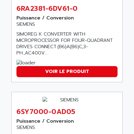
VT170
6RA2381-6DV61-0
ALSPA
MENTOR II
ALSTEF
Puissance / Conversion
EEA
SIEMENS
ALSTHOM
CD1-K
ALSTHOM ATLANTIQUE
SIMOREG K CONVERTER WITH
SIMATIC MONITOR PANEL
MICROPROCESSOR FOR FOUR-QUADRANT
ALSTHOM PARVEX
DRIVES CONNECT.(B6)A(B6)C,3-
ACS
ALSTOM
PH.,AC400V...
LCD
ALTECH
SBS
ALTER
VOIR LE PRODUIT
ABS
ALTIVAR
PS316
ALTRAC AG
RPX
ALTRONICS
PB100
ALTRONIX
PB 300 / PB 600
6SY7000-0AD05
ALUTRON
5000
ALX
Puissance / Conversion
SMC35
SIEMENS
AMADA