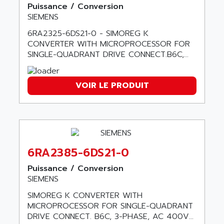
C50
Puissance / Conversion
AMTE
SMARTDRIVE VF1000
SIEMENS
AMX
NUMECOR
6RA2325-6DS21-0 - SIMOREG K
ANAHEIM AUTOMATION
CONVERTER WITH MICROPROCESSOR FOR
MINICOR
ANALOG
SINGLE-QUADRANT DRIVE CONNECT.B6C,...
631
ANALOG DEVICES
DBS
ANALOGIC
VOIR LE PRODUIT
CQM1H
ANALOX
ESG
ANATEL
TP27
ANCA
MOVIDRIVE
ANCAR
MDS
6RA2385-6DS21-0
ANDERS ELECTRONICS
COMBIVERT
ANDERSON POWER PRODUCTS
Puissance / Conversion
COMBIVERT S4
SIEMENS
ANDERSON-NEGELE
VSF
SIMOREG K CONVERTER WITH
ANDRON
TI-305
MICROPROCESSOR FOR SINGLE-QUADRANT
ANELEC
DRIVE CONNECT. B6C, 3-PHASE, AC 400V...
DIAS