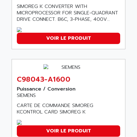
SMC 25 et SMC 35
SIMOREG K CONVERTER WITH
AC SMARTMOTION
SMC25 et SMC35
MICROPROCESSOR FOR SINGLE-QUADRANT
ACARD
DRIVE CONNECT. B6C, 3-PHASE, 400V...
SMC25
ACB
SMC
ACBEL
PB80
VOIR LE PRODUIT
ACCES
PB400
ACCESS
WS SERIES
ACCROSSER
PB200
ACCU
TSX COMPACT
ACCUCELL
C98043-A1600
984 SERIE
ACCU-SORT SYSTEMS
Puissance / Conversion
SIMODRIVE
ACCUTRONICS
SIEMENS
TSX21
ACDC
CARTE DE COMMANDE SIMOREG
C350
KCONTROL CARD SIMOREG K
ACEDIS
15N
ACER
PB15
ACERIME
VOIR LE PRODUIT
C200