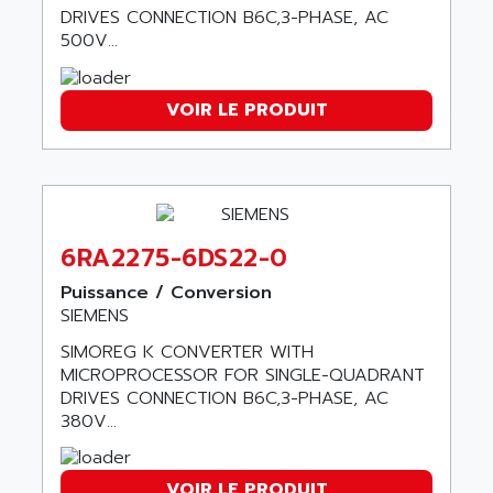
NT3
DRIVES CONNECTION B6C,3-PHASE, AC
ALLEN BRADLEY
500V...
CYBER 4000
ALLEN CODIERGERATE GMBH
RPX30
ALLEN CODING SYSTEMS
SINUMERIK 820/
VOIR LE PRODUIT
ALLEN SYSTEMS
LOGO
ALLIANCE INSTRUMENTS
SIMATIC MULTIPANEL
ALLIANCE MEMORY
CL200
ALLIED TELESIS
DIGIVEX
ALLIED TELESYN
6RA2275-6DS22-0
PWE
ALLIED VISION
Puissance / Conversion
CL300
ALLIGATOR
SIEMENS
SIMOVERT MASTERDRIVES
ALLISON
SIMOREG K CONVERTER WITH
C100
MICROPROCESSOR FOR SINGLE-QUADRANT
ALLISON TRANSMISSION
OP35
DRIVES CONNECTION B6C,3-PHASE, AC
ALM
380V...
SIMATIC TP
ALMA
BT
ALMCO KLEENTEC
VOIR LE PRODUIT
PANEL PLUS 600