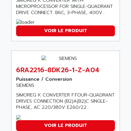
SIMOREG K CONVERTER WITH
AGUT
COMPACTLOGIX
MICROPROCESSOR FOR SINGLE-QUADRANT
AHEAD SYSTEMS
DRIVE CONNECT. B6C, 3-PHASE, 400V...
FLEX I/O
AHLBERG ELECTRONICS
MICROLOGIX 1200
AIP SYSTEMES
VOIR LE PRODUIT
PANELVIEW 1000
AIR
NT620C
AIR ET PULVERISATION
SIMATIC S5-101
AIR LIQUIDE
SIMATIC TOUCH PANEL
AIR SYSTEMS
S900 II
6RA2216-8DK26-1-Z-A04
AIR WORTHINGTON CREYSSENSAC
S900
AIRBUS
Puissance / Conversion
PHASEO
SIEMENS
AIRCOM
SIMATIC-S5
AIRELEC
SIMOREG K CONVERTER F.FOUR-QUADRANT
SIMATIC FIELD PG
DRIVES CONNECTION (B2)A(B2)C SINGLE-
AIRMASTER R1
PHASE, AC 220/380V E260/22...
LOGO!
AIRMASTER R1HMI
RJ3
AIRMAT
A03B
VOIR LE PRODUIT
AIRPES