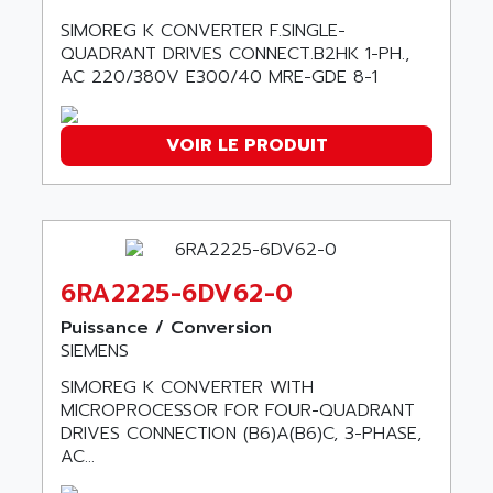
NUM 1060
ADVANCED ENERGY
SIMOREG K CONVERTER F.SINGLE-
NUM 760
ADVANCED MICRO DEVICES
QUADRANT DRIVES CONNECT.B2HK 1-PH.,
NUM 750/760
AC 220/380V E300/40 MRE-GDE 8-1
ADVANCED MOTION CONTROLS
NUM750
ADVANCED POWER TECHNOLOGY
NUM750 / NUM760
ADVANCED UV
VOIR LE PRODUIT
NUM 750
ADVANTEC
ULTRA SERIES
ADVANTECH
IPC
ADVANTYS FTM
INDUCTEL
ADWIN
6RA2225-6DV62-0
C500
AE
C200H
Puissance / Conversion
AE&T
SIEMENS
CQM1
AEC
R88
SIMOREG K CONVERTER WITH
AECO
MICROPROCESSOR FOR FOUR-QUADRANT
CQM1H
AEE
DRIVES CONNECTION (B6)A(B6)C, 3-PHASE,
RECTIVAR 4
AC...
AEEON
ALTIVAR 16