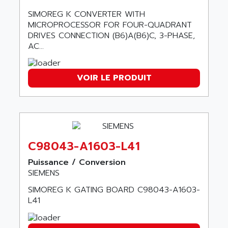
BUM 60
SIMOREG K CONVERTER WITH
ASERTI ELECTRONIC
APP
MICROPROCESSOR FOR FOUR-QUADRANT
ASG
DRIVES CONNECTION (B6)A(B6)C, 3-PHASE,
REOVIB
ASGS
AC...
TESYS K
ASIAITALIA
MULTI DIGITAL
ASKCO
VOIR LE PRODUIT
UNIDRIVE SP
ASKCO UPS
SDC
ASL
BUH
ASM
DSQC
ASOUND
PILOT PANEL
C98043-A1603-L41
ASP AUTOMATIONSTECHNIK
SERIE 90 MICRO
ASROCK
Puissance / Conversion
SIMATIC BOX PC 620
SIEMENS
ASSELIN
PROVIT 2000
SIMOREG K GATING BOARD C98043-A1603-
ASSEMTECH
POSITEC
L41
ASSMANN WSW
SDCC
ASSY