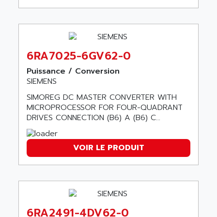
ARGOLUX AS
AIRWELL
TSX 21
AISA
ALTISTART
AIXIA SYSTEMES
TEXT DISPLAY
AJC BATTERY
6RA7025-6GV62-0
SIMATIC S5 115U
AJHUA TECHNOLOGY
Puissance / Conversion
SINUMERIK 840
AJR DIFFUSION
SIEMENS
SMTBD1
AK ELECTRONIQUE
SIMOREG DC MASTER CONVERTER WITH
SMT
MICROPROCESSOR FOR FOUR-QUADRANT
AKA
SMTB
DRIVES CONNECTION (B6) A (B6) C...
AKER
SMT-BSI
AKIM AG
CPX37
VOIR LE PRODUIT
AKKU
CE65
AKO
ROD 426
ALACATEL
SINUMERIK 840C
ALARMCOM
ATP
ALCATEL
6RA2491-4DV62-0
9300-SERIES