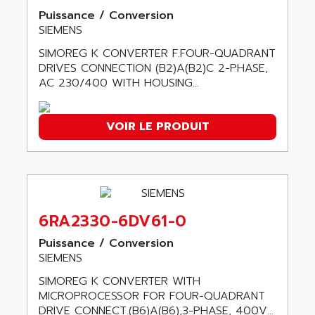
SINUMERIK 810
Puissance / Conversion
ACTIOMTECH
PREMIUM
SIEMENS
ACTION PAK
PREVENTA
SIMOREG K CONVERTER F.FOUR-QUADRANT
ACTIVA MULLER
DRIVES CONNECTION (B2)A(B2)C 2-PHASE,
TWIDO
ACTIVE HUB
AC 230/400 WITH HOUSING...
NANO
ACTIVIB
PCMCIA CARD
ACTRONIC
VOIR LE PRODUIT
TFTX
ACU-RITE
SIMATIC S7-300
ACU-TIME
TDM
ACX ADAP TORR
DIAX 2
ADA
TVM
6RA2330-6DV61-0
ADAC
KDV
ADAFRUIT
Puissance / Conversion
KVR
SIEMENS
ADAM
TVD
SIMOREG K CONVERTER WITH
ADAMCZEWSKI
SERVO DRIVE
MICROPROCESSOR FOR FOUR-QUADRANT
ADAMEL
DRIVE CONNECT.(B6)A(B6),3-PHASE, 400V...
AC MAINSPINDLE