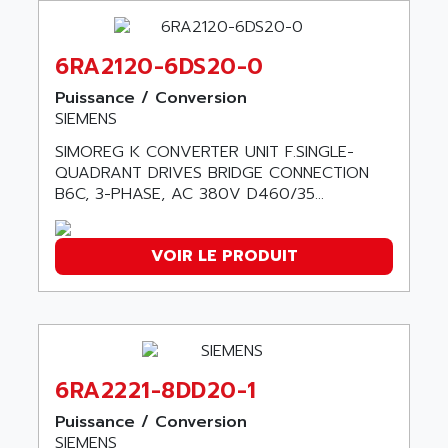
SERVVODYN
ADITEC
SERVODYN
ADL
6RA2120-6DS20-0
SE50
ADL EUROTECH
Puissance / Conversion
LTD12
ADLEE POWERTRONIC
SIEMENS
MDLA
ADLINK
SIMOREG K CONVERTER UNIT F.SINGLE-
MDLS
ADLINK TECHNOLOGY
QUADRANT DRIVES BRIDGE CONNECTION
ACMD2
B6C, 3-PHASE, AC 380V D460/35...
ADM ELECTRONIC
ACM
ADMV
PLS514
VOIR LE PRODUIT
ADN
PLS510
ADN PESAGE
PLS508
ADTECH POWER INC
SERVOSTAR
ADV
AC FEED MOTOR
ADVANCE
6RA2221-8DD20-1
SIMODRIVE 611
ADVANCE HIVOLT
TSX MOMENTUM
Puissance / Conversion
ADVANCE TAPES
SIEMENS