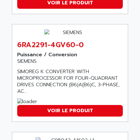
GP3000 SERIES
VOIR LE PRODUIT
AST
MAC112
ASTAR
SINUMERIK 840DI
ASTEC
ARGUS
ASTEEL
XL200
ASTRODESIGN
6RA2291-4GV60-0
SINUMERIK 840D
ASTROSYSTEMS
Puissance / Conversion
MRJ2S
ASUS
SIEMENS
ALTIVAR 5
ASV
SIMOREG K CONVERTER WITH
RM3
ASYS
MICROPROCESSOR FOR FOUR-QUADRANT
P840
DRIVES CONNECTION (B6)A(B6)C, 3-PHASE,
AT&SMLBNA
AC...
MOTEUR VSA CA
AT&T MICROELECTRONICS
VARMECA
ATA ELECTRO TECHNIQUE
PCD2
VOIR LE PRODUIT
ATE
PCD7
ATEC
MELDAS
ATECH
VT585