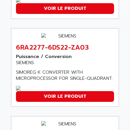
AEES
ALTIVAR 66
VOIR LE PRODUIT
AEG
MICROMASTER
AEG MODICON
SQUARE D
AEL CRYSTALS
SY/MAX
AEM
ADVANTYS
AEP
6RA2277-6DS22-ZA03
APRIL 3000
AERMEC
VT5000
Puissance / Conversion
AERO - SHARP
SIEMENS
VT3000
AEROBAR
SIMOREG K CONVERTER WITH
VT
AEROSEC INDUSTRIE
MICROPROCESSOR FOR SINGLE-QUADRANT.
VSPA1
AEROTECH
FERROMATIK PMC 1000
AES
VOIR LE PRODUIT
VT100
AESYS
LCA
AEV
CNC ALPHA
AFAG
SMART TOUCH
AFDI