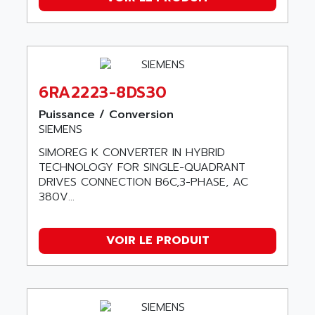
ALPES DEIS
PSS
ALPES TECNOLOGIE
DIGIFAS
ALPHA
TC1028
ALPHA GETRIEBEBAU
MICROCOR
ALPHA LAVAL
6RA2223-8DS30
DIXIT
ALPHA SOLWAY
Puissance / Conversion
PYRAMID
SIEMENS
ALPHA VUOTO
ADMIRAL
ALPHA WIRE
SIMOREG K CONVERTER IN HYBRID
S3C
TECHNOLOGY FOR SINGLE-QUADRANT
ALPHAGEAR
DRIVES CONNECTION B6C,3-PHASE, AC
4900
ALPHEE
380V...
MV1000
ALPINE
650 SERIE
ALPS
VOIR LE PRODUIT
ALPHA SVM
ALPSITEC
FRENIC
ALR
RAC
ALRITMA M
PUSH BUTTON PANEL
ALRO