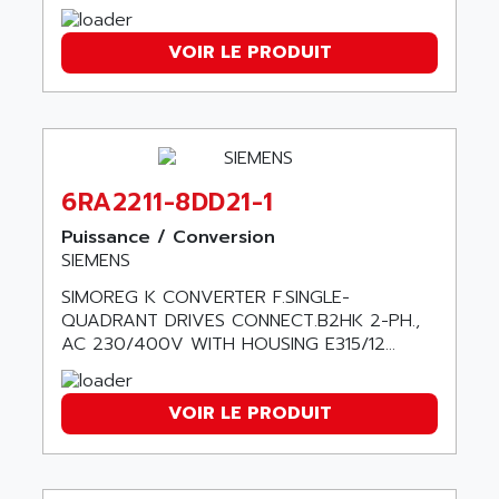
ANILAM
SMTBSI
ANIME
VOIR LE PRODUIT
MP
ANIOS
SIMATIC PC
ANKAM
DPH
ANKER
STATOVAR
ANRITSU
UCD
6RA2211-8DD21-1
ANS
SINUMERIK 820
ANSALDO
Puissance / Conversion
SIMOREG K
SIEMENS
ANSELL
ALIMENTATION
ANSMANN
SIMOREG K CONVERTER F.SINGLE-
IRT
QUADRANT DRIVES CONNECT.B2HK 2-PH.,
ANSYCO
AC 230/400V WITH HOUSING E315/12...
DIGIPLAN
ANTEC
TPD32
ANTEK INSTRUMENTS
ZELIO
VOIR LE PRODUIT
ANUVA TECHNOLOGIES
SIMATIC S5-95F
ANYBUS
NUM 1040
AOIP