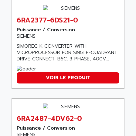
SIMOTICS S
ARTLII
Kinetix 6000
ARX
MELSEC
6RA2377-6DS21-0
AS INFO
ADVANTYS STB
Puissance / Conversion
ASAHI
ND
SIEMENS
ASAHI ENGINEERING
SIMOVERT P
SIMOREG K CONVERTER WITH
ASANTE
MICROPROCESSOR FOR SINGLE-QUADRANT
RTS
ASC
DRIVE CONNECT. B6C, 3-PHASE, 400V...
VPC
ASCII
XBLC
ASCO
VOIR LE PRODUIT
2500M
ASCOM
2500
ASCON
HARMONY XVBC
ASE ENERGY
ACS600
ASEA
PG
6RA2487-4DV62-0
ASECOS
SINAMICS
ASEDO
Puissance / Conversion
TI 500
SIEMENS
ASEM