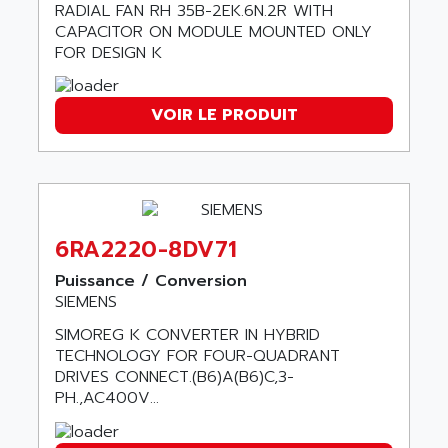
SCALANCE
RADIAL FAN RH 35B-2EK.6N.2R WITH
AMAN
SMC40
CAPACITOR ON MODULE MOUNTED ONLY
AMAREX
FOR DESIGN K
SCM50
AMAT
BKD
AMBERSIL
VOIR LE PRODUIT
A16B
AMBRESIL
MIDIMASTER VECTOR
AMC
MIDIMASTER
AMD
SMC200
AMDV
ADVANTYS TELEFAST
6RA2220-8DV71
AMERICAN DYNAMICS
TELEFAST ABE7
AMERICAN MEGATRENDS
Puissance / Conversion
750
SIEMENS
AMERICAN MICROSEMICONDUCTOR
AT
AMERICAN MICROSEMICONDUCTOR INC
SIMOREG K CONVERTER IN HYBRID
AB2
TECHNOLOGY FOR FOUR-QUADRANT
AMERICAN SIGMA
DRIVES CONNECT.(B6)A(B6)C,3-
TC2000
AMERICAN STD INC
PH.,AC400V...
MOVITRON
AMERSHAM
SMC100