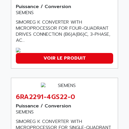
ALCATEL-LUCENT
Puissance / Conversion
8200-SERIES
ALDES
SIEMENS
SERIE 9000
ALES
SIMOREG K CONVERTER WITH
SIMATIC ET200
ALFA PROGETTI
MICROPROCESSOR FOR FOUR-QUADRANT
SERVOPACK
DRIVES CONNECTION (B6)A(B6)C, 3-PHASE,
ALFA ROBOT
UNIDRIVE
AC...
ALFA ROMEO
FMV
ALFAA
DIGIDRIVE SE
VOIR LE PRODUIT
ALFA-LAVAL
SIGMA II
ALFASISTEL
VERITRON
ALFATRONIX
PANELVIEW
ALFONS HAAR
AXUMERIK
ALICAT SCIENTIFIC
6RA2291-4GS22-0
PROVIT
ALIZEA
Puissance / Conversion
GRADIPAK
ALL TERMINALS
SIEMENS
SIMATIC MP
ALLEGRO MICROSYSTEMS
SIMOREG K CONVERTER WITH
MINI MAESTRO
ALLEN
MICROPROCESSOR FOR SINGLE-QUADRANT