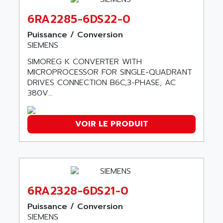
ABC VISION
C350 / C370
6RA2285-6DS22-0
ABD
RAIL SWITCH
ABG
Puissance / Conversion
SBC
SIEMENS
ABL
HMI
ABL SURSUM
SIMOREG K CONVERTER WITH
SIMATIC HMI
MICROPROCESSOR FOR SINGLE-QUADRANT
ABLE SYSTEMS
DRIVES CONNECTION B6C,3-PHASE, AC
SIMATIC OPERATOR PANEL
ABLIC
380V...
OPERATOR PANEL
ABOUTBATTERIE
APRIL 2000
ABRACON
VOIR LE PRODUIT
APRIL 7000
ABS COMPUTERS
SMC50
ABS SYSTEM
SMC600
ABSOCODER
SMC25 et SMC 35
ABUS
SMC 50 / SMC 600
6RA2328-6DS21-0
ABUS ELECTRONIC
SMC 600
AC
Puissance / Conversion
SMC50 / SMC600
SIEMENS
AC AUTOMATION