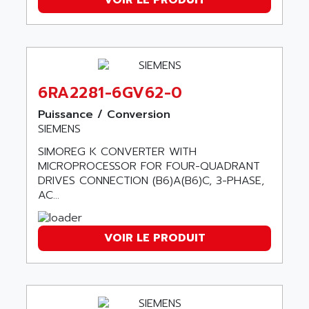
PANELVIEW 1200
ARBO
MDLQ
ARBOR
GP2000 Series
ARBURG
TSX17
ARC MACHINES
1060
6RA2281-6GV62-0
ARC MODENA
VECTOR DRIVE
Puissance / Conversion
ARCEL
ALPHA
SIEMENS
ARCNET
SM SERIE
SIMOREG K CONVERTER WITH
ARCOL
MICROPROCESSOR FOR FOUR-QUADRANT
SIMATIC S7-200
ARCOLECTRIC
DRIVES CONNECTION (B6)A(B6)C, 3-PHASE,
MODICON QUANTUM
AC...
ARCOTRONICS
GENIUS
ARCTIC COOLING
A SERIES
ARDAMEL LHOMARGY
VOIR LE PRODUIT
MDLU
ARDATEM
UAC
ARDETEM
LQ SERIE
ARDUCAM
530 SERIES