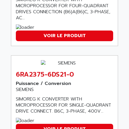
APPLIED MATERIALS
MICROPROCESSOR FOR FOUR-QUADRANT
COMBIVERT F4
APPLIED ROBOTICS
DRIVES CONNECTION (B6)A(B6)C, 3-PHASE,
SÉRIE 1000
AC...
APRIL
AZM
APRIMATIC
MDLL
APS
VOIR LE PRODUIT
PANELVIEW PLUS
APT
PANEL VIEW 550
APTOR
SLC500
APV
S4-S4C-S4C+
APW
6RA2375-6DS21-0
RPX10
AQUA SMART
E-ME-T
Puissance / Conversion
AQUAFINE
SIEMENS
MICROLOGIX
AQUALYSE
PNOZ
SIMOREG K CONVERTER WITH
AQUAMED
MICROPROCESSOR FOR SINGLE-QUADRANT
ROTOVAR
AQUAMETRO
DRIVE CONNECT. B6C, 3-PHASE, 400V...
AS-I
AQUASET
507
ARAG
VOIR LE PRODUIT