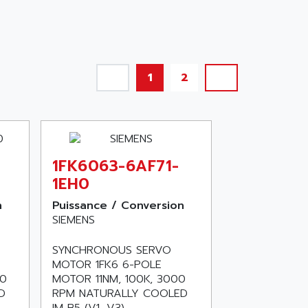
1
2
1FK6063-6AF71-
1EH0
n
Puissance / Conversion
SIEMENS
SYNCHRONOUS SERVO
MOTOR 1FK6 6-POLE
00
MOTOR 11NM, 100K, 3000
D
RPM NATURALLY COOLED
IM B5 (V1, V3)...