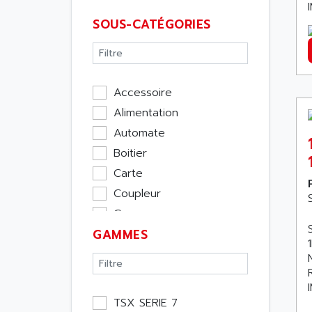
SOUS-CATÉGORIES
Accessoire
Alimentation
Automate
Boitier
Carte
Coupleur
Cpu
GAMMES
Ecran
Entrée / Sortie
Memoire
Module Métier
TSX SERIE 7