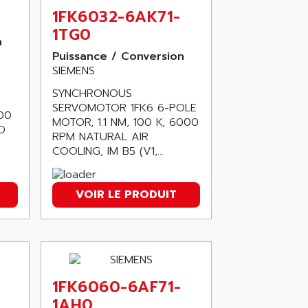
1FK6032-6AK71-
1TG0
n
Puissance / Conversion
SIEMENS
SYNCHRONOUS
SERVOMOTOR 1FK6 6-POLE
00
MOTOR, 1.1 NM, 100 K, 6000
D
RPM NATURAL AIR
COOLING, IM B5 (V1,...
VOIR LE PRODUIT
1FK6060-6AF71-
1AH0