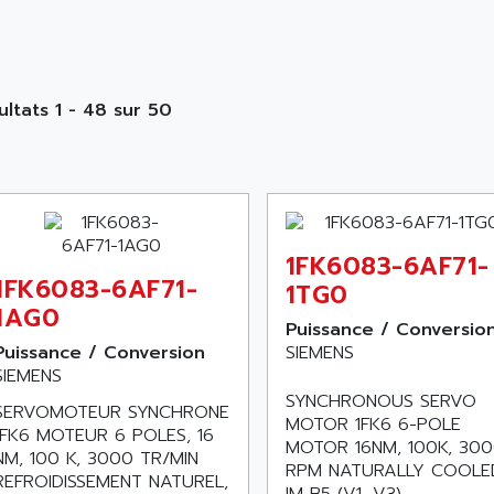
ultats 1 - 48 sur 50
1FK6083-6AF71-
1FK6083-6AF71-
1TG0
1AG0
Puissance / Conversio
Puissance / Conversion
SIEMENS
SIEMENS
SYNCHRONOUS SERVO
SERVOMOTEUR SYNCHRONE
MOTOR 1FK6 6-POLE
1FK6 MOTEUR 6 POLES, 16
MOTOR 16NM, 100K, 30
NM, 100 K, 3000 TR/MIN
RPM NATURALLY COOLE
REFROIDISSEMENT NATUREL,
IM B5 (V1, V3)...