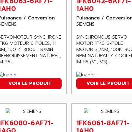
1FK6063-6AF71-
1FK6042-6AF71-
1AH0
1AH0
Puissance / Conversion
Puissance / Conversio
SIEMENS
SIEMENS
SERVOMOTEUR SYNCHRONE
SYNCHRONOUS SERVO
1FK6 MOTEUR 6 POLES, 11
MOTOR 1FK6 6-POLE
NM, 100 K, 3000 TR/MIN
MOTOR 3.2NM, 100K, 30
REFROIDISSEMENT NATUREL,
RPM NATURALLY COOLE
IM B5...
IM B5 (V1, V3)...
VOIR LE PRODUIT
VOIR LE PRODUIT
1FK6080-6AF71-
1FK6061-8AF71-
1AG0
1AH0