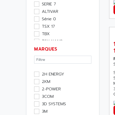
Moteur
SERIE 7
Pupitre Opérateur
ALTIVAR
Rack
Série 0
Etude
TSX 17
Software
TBX
Variateur
TSX NANO
Actif
MARQUES
TSX PREMIUM
Affichage
ASI
Consommable
APRIL 5000
Electromecanique /
XUD
Energie
2H ENERGY
TSX MICRO
Optoélectronique
2KM
MAGELIS
Passif
2-POWER
TCCX
Bureau
3COM
CCX17
Emballage
3D SYSTEMS
TELEFAST
Informatique
3M