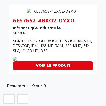
SERVVODYN
ADITEC
SERVODYN
ADL
SE50
6ES7652-4BX02-0YX0
ADL EUROTECH
LTD12
ADLEE POWERTRONIC
Informatique industrielle
MDLA
SIEMENS
ADLINK
MDLS
ADLINK TECHNOLOGY
SIMATIC PCS7 OPERATOR DESKTOP RI45 PII,
ACMD2
DESKTOP, IP41, 128 MB RAM, 333 MHZ, 512
ADM ELECTRONIC
SLC, 10 GB HD, 3.5"...
ACM
ADMV
PLS514
ADN
PLS510
VOIR LE PRODUIT
ADN PESAGE
PLS508
ADTECH POWER INC
SERVOSTAR
ADV
Résultats 1 - 9 sur 9
AC FEED MOTOR
ADVANCE
SIMODRIVE 611
ADVANCE HIVOLT
TSX MOMENTUM
ADVANCE TAPES