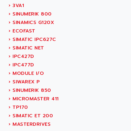
ARGOLUX AS
›
3VA1
AIRWELL
TSX 21
›
SINUMERIK 800
AISA
ALTISTART
›
SINAMICS G120X
AIXIA SYSTEMES
TEXT DISPLAY
›
ECOFAST
AJC BATTERY
SIMATIC S5 115U
›
SIMATIC IPC627C
AJHUA TECHNOLOGY
SINUMERIK 840
›
SIMATIC NET
AJR DIFFUSION
SMTBD1
›
IPC427D
AK ELECTRONIQUE
SMT
›
IPC477D
AKA
SMTB
›
MODULE I/O
AKER
SMT-BSI
›
SIWAREX P
AKIM AG
CPX37
›
SINUMERIK 850
AKKU
CE65
›
MICROMASTER 411
AKO
ROD 426
›
TP170
ALACATEL
SINUMERIK 840C
›
SIMATIC ET 200
ALARMCOM
ATP
›
MASTERDRIVES
ALCATEL
9300-SERIES