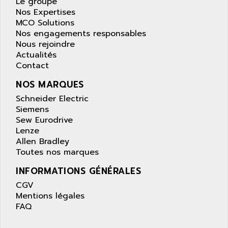
Le groupe
BUM 60
Nos Expertises
ASERTI ELECTRONIC
MCO Solutions
APP
ASG
Nos engagements responsables
REOVIB
ASGS
Nous rejoindre
TESYS K
Actualités
ASIAITALIA
Contact
MULTI DIGITAL
ASKCO
UNIDRIVE SP
NOS MARQUES
ASKCO UPS
SDC
Schneider Electric
ASL
Siemens
BUH
ASM
Sew Eurodrive
DSQC
Lenze
ASOUND
PILOT PANEL
Allen Bradley
ASP AUTOMATIONSTECHNIK
Toutes nos marques
SERIE 90 MICRO
ASROCK
INFORMATIONS GÉNÉRALES
SIMATIC BOX PC 620
ASSELIN
CGV
PROVIT 2000
ASSEMTECH
Mentions légales
POSITEC
ASSMANN WSW
FAQ
SDCC
ASSY