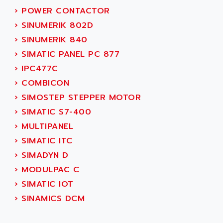
NT3
›
POWER CONTACTOR
ALLEN BRADLEY
CYBER 4000
›
SINUMERIK 802D
ALLEN CODIERGERATE GMBH
RPX30
›
SINUMERIK 840
ALLEN CODING SYSTEMS
SINUMERIK 820/
›
SIMATIC PANEL PC 877
ALLEN SYSTEMS
LOGO
›
IPC477C
ALLIANCE INSTRUMENTS
SIMATIC MULTIPANEL
›
COMBICON
ALLIANCE MEMORY
CL200
›
SIMOSTEP STEPPER MOTOR
ALLIED TELESIS
DIGIVEX
›
SIMATIC S7-400
ALLIED TELESYN
PWE
›
MULTIPANEL
ALLIED VISION
CL300
›
SIMATIC ITC
ALLIGATOR
SIMOVERT MASTERDRIVES
›
SIMADYN D
ALLISON
C100
›
MODULPAC C
ALLISON TRANSMISSION
OP35
›
SIMATIC IOT
ALM
SIMATIC TP
›
SINAMICS DCM
ALMA
BT
ALMCO KLEENTEC
PANEL PLUS 600