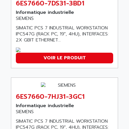
6ES7660-7DS31-3BD1
SINUMERIK 810
ACTIOMTECH
PREMIUM
Informatique industrielle
ACTION PAK
SIEMENS
PREVENTA
ACTIVA MULLER
SIMATIC PCS 7 INDUSTRIAL WORKSTATION
TWIDO
ACTIVE HUB
IPC547G (RACK PC, 19", 4HU), INTERFACES:
NANO
2X GBIT ETHERNET...
ACTIVIB
PCMCIA CARD
ACTRONIC
TFTX
ACU-RITE
VOIR LE PRODUIT
SIMATIC S7-300
ACU-TIME
TDM
ACX ADAP TORR
DIAX 2
ADA
TVM
ADAC
6ES7660-7HJ31-3GC1
KDV
ADAFRUIT
KVR
Informatique industrielle
ADAM
SIEMENS
TVD
ADAMCZEWSKI
SERVO DRIVE
SIMATIC PCS 7 INDUSTRIAL WORKSTATION
ADAMEL
IPC547G (RACK PC, 19", 4HU), INTERFACES:
AC MAINSPINDLE