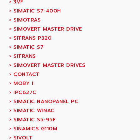
›
3VF
ALCATEL-LUCENT
8200-SERIES
›
SIMATIC S7-400H
ALDES
SERIE 9000
›
SIMOTRAS
ALES
SIMATIC ET200
›
SIMOVERT MASTER DRIVE
ALFA PROGETTI
SERVOPACK
›
SITRANS P320
ALFA ROBOT
UNIDRIVE
›
SIMATIC S7
ALFA ROMEO
FMV
›
SITRANS
ALFAA
DIGIDRIVE SE
›
SIMOVERT MASTER DRIVES
ALFA-LAVAL
SIGMA II
›
CONTACT
ALFASISTEL
VERITRON
›
MOBY I
ALFATRONIX
PANELVIEW
›
IPC627C
ALFONS HAAR
AXUMERIK
›
SIMATIC NANOPANEL PC
ALICAT SCIENTIFIC
PROVIT
›
SIMATIC WINAC
ALIZEA
GRADIPAK
›
SIMATIC S5-95F
ALL TERMINALS
SIMATIC MP
›
SINAMICS G110M
ALLEGRO MICROSYSTEMS
MINI MAESTRO
›
SIVOLT
ALLEN