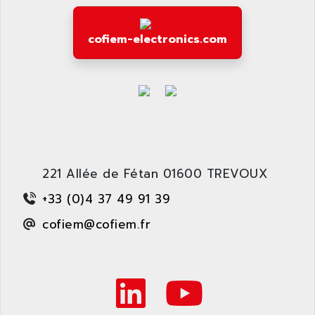
GP3000 SERIES
AST
MAC112
ASTAR
cofiem-electronics.com
SINUMERIK 840DI
ASTEC
ARGUS
ASTEEL
XL200
ASTRODESIGN
SINUMERIK 840D
ASTROSYSTEMS
MRJ2S
ASUS
ALTIVAR 5
ASV
RM3
221 Allée de Fétan 01600 TREVOUX
ASYS
P840
AT&SMLBNA
+33 (0)4 37 49 91 39
MOTEUR VSA CA
AT&T MICROELECTRONICS
cofiem@cofiem.fr
VARMECA
ATA ELECTRO TECHNIQUE
PCD2
ATE
PCD7
ATEC
MELDAS
ATECH
VT585