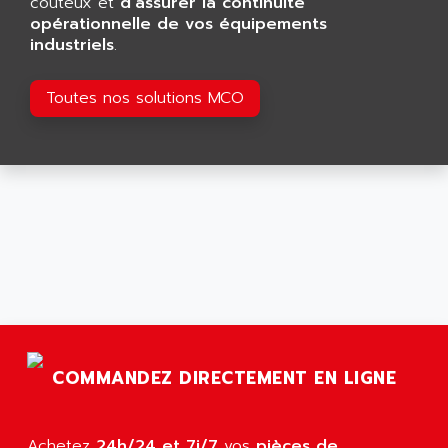
coûteux et
d'assurer la continuité
VT170
opérationnelle de vos équipements
ALSPA
MENTOR II
industriels
.
ALSTEF
EEA
ALSTHOM
Toutes nos solutions MCO
CD1-K
ALSTHOM ATLANTIQUE
SIMATIC MONITOR PANEL
ALSTHOM PARVEX
ACS
ALSTOM
LCD
ALTECH
SBS
ALTER
ABS
ALTIVAR
PS316
ALTRAC AG
RPX
ALTRONICS
PB100
ALTRONIX
PB 300 / PB 600
ALUTRON
COMMANDEZ DIRECTEMENT EN LIGNE
5000
ALX
SMC35
AMADA
Achetez
24h/24 et 7j/7
vos
pièces de