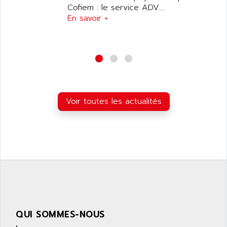
SIMOTICS S
ARTLII
Cofiem : le service ADV....
Kinetix 6000
En savoir +
ARX
MELSEC
AS INFO
ADVANTYS STB
ASAHI
ND
ASAHI ENGINEERING
SIMOVERT P
ASANTE
RTS
ASC
Voir toutes les actualités
VPC
ASCII
XBLC
ASCO
2500M
ASCOM
2500
ASCON
HARMONY XVBC
ASE ENERGY
ACS600
ASEA
PG
ASECOS
SINAMICS
ASEDO
QUI SOMMES-NOUS
TI 500
ASEM