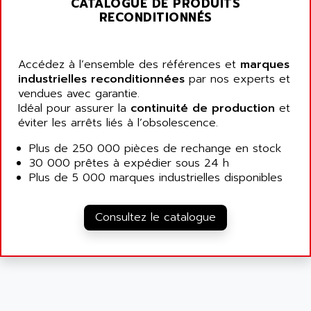
AMET
CATALOGUE DE PRODUITS
690 SERIE
RECONDITIONNÉS
AMETEK
ECODRIVE
AMETHERM
CHARGEUR
AMI SEMICONDUCTOR
Accédez à l’ensemble des références et
marques
NUM 720
industrielles reconditionnées
par nos experts et
AMIC TECHNOLOGY
SINUMERIK 802
vendues avec garantie.
AMK
Idéal pour assurer la
continuité de production
et
PCS950
AMKASYN
éviter les arrêts liés à l’obsolescence.
DIGITAX
AMP
Plus de 250 000 pièces de rechange en stock
BUC
AMP DISPLAY
30 000 prêtes à expédier sous 24 h
RAC3
Plus de 5 000 marques industrielles disponibles
AMPEREX
PANELVIEW 550
AMPEX
AC SERVO
Consultez le catalogue
AMPHENOL
AXODYN
AMPIRE
SMD
AMPLICON
8200 VECTOR
AMRI-KSB
GP2000 SERIE
AMSAMOTION