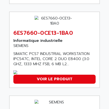
ACI ALPHANUMERIQUE
SMC500
ACIM JOUANIN
SMC200 / 500
ACINDUCTO
PLC-5
ACKSYS
NC
ACMA
6ES7660-0CE13-1BA0
SYSMAC
ACOBAL
Informatique industrielle
SERVO MOTOR
ACOMEL
SIEMENS
PERMANENT MAGNET MOTOR
ACOOL
SIMATIC PCS7 INDUSTRIAL WORKSTATION
BPH
ACOPIAN
IPC547C; INTEL CORE 2 DUO E8400 (3.0
MASAP
GHZ, 1333 MHZ FSB, 6 MB L2...
ACOPOS
BSM SERIE
ACQUIDUC
SIMODRIVE 210
VOIR LE PRODUIT
ACROMAG
SIMODRIVE 610
ACS
SIMODRIVE 650
ACS MOTION CONTROL
SIMOREG
ACT KERN
SINUMERIK 800
ACTIA