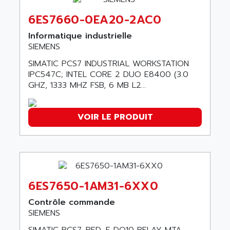
ABC VISION
C350 / C370
6ES7660-0EA20-2AC0
ABD
RAIL SWITCH
ABG
Informatique industrielle
SBC
SIEMENS
ABL
HMI
ABL SURSUM
SIMATIC PCS7 INDUSTRIAL WORKSTATION
SIMATIC HMI
IPC547C; INTEL CORE 2 DUO E8400 (3.0
ABLE SYSTEMS
GHZ, 1333 MHZ FSB, 6 MB L2...
SIMATIC OPERATOR PANEL
ABLIC
OPERATOR PANEL
ABOUTBATTERIE
APRIL 2000
VOIR LE PRODUIT
ABRACON
APRIL 7000
ABS COMPUTERS
SMC50
ABS SYSTEM
SMC600
ABSOCODER
SMC25 et SMC 35
ABUS
6ES7650-1AM31-6XX0
SMC 50 / SMC 600
ABUS ELECTRONIC
Contrôle commande
SMC 600
AC
SIEMENS
SMC50 / SMC600
AC AUTOMATION