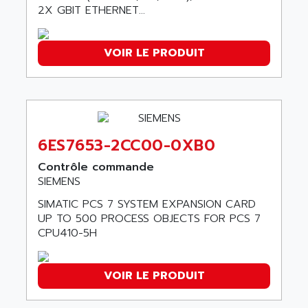
ADANI PSC
2X GBIT ETHERNET...
KDA
ADAPTATER
KDS
ADAPTATIVE
VOIR LE PRODUIT
TDA
ADAPTEC
BUM
ADAPTORR
BUS
ADAS
DIAX 04
ADC AUTOMATICA
DIAX 4
6ES7653-2CC00-0XB0
ADDA
cms3
Contrôle commande
ADDER
CMS
SIEMENS
ADDI DATA
PARVEX
SIMATIC PCS 7 SYSTEM EXPANSION CARD
ADEL SYSTEM
UP TO 500 PROCESS OBJECTS FOR PCS 7
AMS
ADEPT
CPU410-5H
R6TXB
ADEPT TECHNOLOGY
MOVIDYN
ADES
VOIR LE PRODUIT
MOVITRAC
ADETEC
LEXIUM
ADISCOM