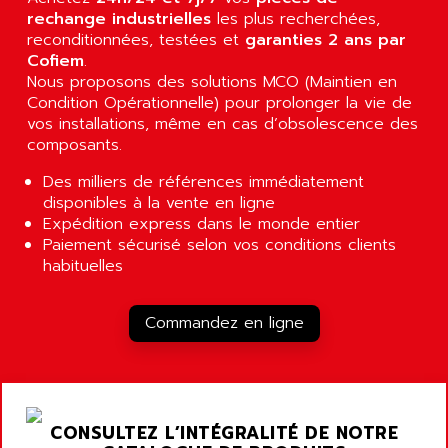
SCALANCE
AMAN
rechange industrielles
les plus recherchées,
SMC40
reconditionnées, testées et
garanties 2 ans par
AMAREX
SCM50
Cofiem
.
AMAT
Nous proposons des solutions MCO (Maintien en
BKD
AMBERSIL
Condition Opérationnelle) pour prolonger la vie de
A16B
vos installations, même en cas d’obsolescence des
AMBRESIL
composants.
MIDIMASTER VECTOR
AMC
MIDIMASTER
Des milliers de références immédiatement
AMD
disponibles à la vente en ligne
SMC200
AMDV
Expédition express dans le monde entier
ADVANTYS TELEFAST
Paiement sécurisé selon vos conditions clients
AMERICAN DYNAMICS
TELEFAST ABE7
habituelles
AMERICAN MEGATRENDS
750
AMERICAN MICROSEMICONDUCTOR
AT
Commandez en ligne
AMERICAN MICROSEMICONDUCTOR INC
AB2
AMERICAN SIGMA
TC2000
AMERICAN STD INC
MOVITRON
AMERSHAM
CONSULTEZ L’INTÉGRALITÉ DE NOTRE
SMC100