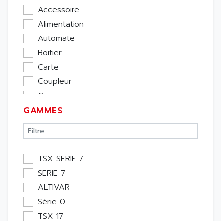
Accessoire
Alimentation
Automate
Boitier
Carte
Coupleur
Cpu
GAMMES
Ecran
Entrée / Sortie
Memoire
Module Métier
TSX SERIE 7
Moteur
SERIE 7
Pupitre Opérateur
ALTIVAR
Rack
Série 0
Etude
TSX 17