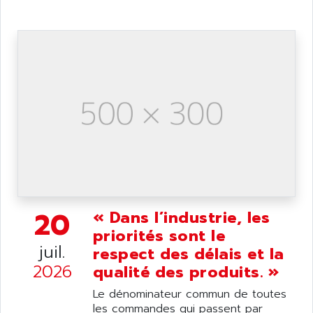
ALTIVAR 58
ARO
KRC2
AROLIT-PLASTIC
ABR7
ARPEGE
VR1B
ARPS
MDLD
ARROW PNEUMATIC
MENTOR 2
ARSEFRAM
KRC1
ARSILICII
MULTICONTROL
ARSOFT
SYSDRIVE
ART
ACI
ARTECHE
ACOPOS
20
« Dans l’industrie, les
ARTECHNIC
760
priorités sont le
ARTESYN
juil.
respect des délais et la
TESYS
ARTESYN EMBEDDED TECHNOLOGIES
2026
qualité des produits. »
BUG
ARTILA
SYNCHRONOUS SERVO MOTOR
Le dénominateur commun de toutes
ARTIS
les commandes qui passent par