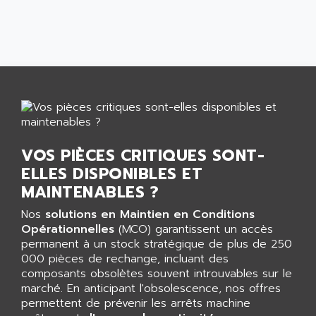
ALPES DEIS
PSS
ALPES TECNOLOGIE
DIGIFAS
ALPHA
TC1028
ALPHA GETRIEBEBAU
MICROCOR
ALPHA LAVAL
DIXIT
ALPHA SOLWAY
PYRAMID
ALPHA VUOTO
ADMIRAL
ALPHA WIRE
VOS PIÈCES CRITIQUES SONT-
S3C
ELLES DISPONIBLES ET
ALPHAGEAR
4900
MAINTENABLES ?
ALPHEE
MV1000
ALPINE
Nos
solutions en Maintien en Conditions
650 SERIE
Opérationnelles
(MCO) garantissent un accès
ALPS
permanent à un stock stratégique de plus de 250
ALPHA SVM
ALPSITEC
000 pièces de rechange, incluant des
FRENIC
ALR
composants obsolètes souvent introuvables sur le
RAC
marché. En anticipant l'obsolescence, nos offres
ALRITMA M
permettent de prévenir les arrêts machine
PUSH BUTTON PANEL
ALRO