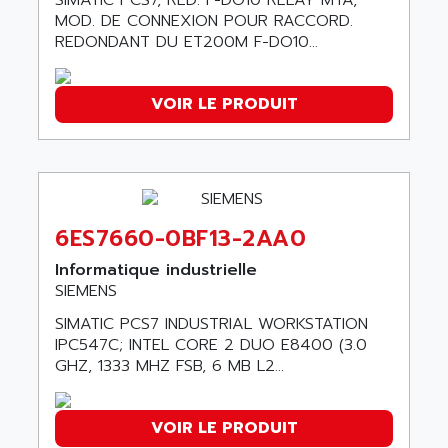
SIMATIC PCS7, RED. F-DO10 RELAY MTA,
SMC 25 et SMC 35
MOD. DE CONNEXION POUR RACCORD.
AC SMARTMOTION
SMC25 et SMC35
REDONDANT DU ET200M F-DO10...
ACARD
SMC25
ACB
SMC
VOIR LE PRODUIT
ACBEL
PB80
ACCES
PB400
ACCESS
WS SERIES
ACCROSSER
PB200
ACCU
6ES7660-0BF13-2AA0
TSX COMPACT
ACCUCELL
Informatique industrielle
984 SERIE
ACCU-SORT SYSTEMS
SIEMENS
SIMODRIVE
ACCUTRONICS
SIMATIC PCS7 INDUSTRIAL WORKSTATION
TSX21
ACDC
IPC547C; INTEL CORE 2 DUO E8400 (3.0
C350
GHZ, 1333 MHZ FSB, 6 MB L2...
ACEDIS
15N
ACER
PB15
ACERIME
VOIR LE PRODUIT
C200