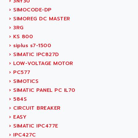
›
3NY30
AGUT
COMPACTLOGIX
›
SIMOCODE-DP
AHEAD SYSTEMS
FLEX I/O
›
SIMOREG DC MASTER
AHLBERG ELECTRONICS
MICROLOGIX 1200
›
3RG
AIP SYSTEMES
PANELVIEW 1000
›
KS 800
AIR
NT620C
›
siplus s7-1500
AIR ET PULVERISATION
SIMATIC S5-101
›
SIMATIC IPC827D
AIR LIQUIDE
SIMATIC TOUCH PANEL
›
LOW-VOLTAGE MOTOR
AIR SYSTEMS
S900 II
›
PC577
AIR WORTHINGTON CREYSSENSAC
S900
›
SIMOTICS
AIRBUS
PHASEO
›
SIMATIC PANEL PC IL70
AIRCOM
SIMATIC-S5
›
584S
AIRELEC
SIMATIC FIELD PG
›
CIRCUIT BREAKER
AIRMASTER R1
LOGO!
›
EASY
AIRMASTER R1HMI
RJ3
›
SIMATIC IPC477E
AIRMAT
A03B
›
IPC427C
AIRPES