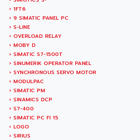
›
SIMOTICS S-
AEES
ALTIVAR 66
›
1FT6
AEG
MICROMASTER
›
9 SIMATIC PANEL PC
AEG MODICON
SQUARE D
›
S-LINE
AEL CRYSTALS
SY/MAX
›
OVERLOAD RELAY
AEM
ADVANTYS
›
MOBY D
AEP
APRIL 3000
›
SIMATIC S7-1500T
AERMEC
VT5000
›
SINUMERIK OPERATOR PANEL
AERO - SHARP
VT3000
›
SYNCHRONOUS SERVO MOTOR
AEROBAR
VT
›
MODULPAC
AEROSEC INDUSTRIE
VSPA1
›
SIMATIC PM
AEROTECH
FERROMATIK PMC 1000
›
SINAMICS DCP
AES
VT100
›
S7-400
AESYS
LCA
›
SIMATIC PC FI 15
AEV
CNC ALPHA
›
LOGO
AFAG
SMART TOUCH
›
SIRIUS
AFDI