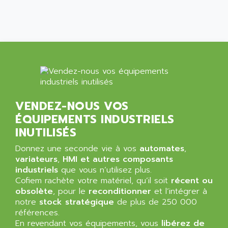
C50
AMTE
SMARTDRIVE VF1000
AMX
NUMECOR
ANAHEIM AUTOMATION
MINICOR
ANALOG
631
ANALOG DEVICES
DBS
ANALOGIC
CQM1H
ANALOX
VENDEZ-NOUS VOS
ESG
ANATEL
ÉQUIPEMENTS INDUSTRIELS
TP27
ANCA
INUTILISÉS
MOVIDRIVE
ANCAR
Donnez une seconde vie à vos
automates
,
MDS
ANDERS ELECTRONICS
variateurs
,
HMI et autres composants
COMBIVERT
industriels
que vous n’utilisez plus.
ANDERSON POWER PRODUCTS
COMBIVERT S4
Cofiem rachète votre matériel, qu’il soit
récent ou
ANDERSON-NEGELE
obsolète
, pour le
reconditionner
et l’intégrer à
VSF
ANDRON
notre
stock stratégique
de plus de 250 000
TI-305
références.
ANELEC
En revendant vos équipements, vous
DIAS
libérez de