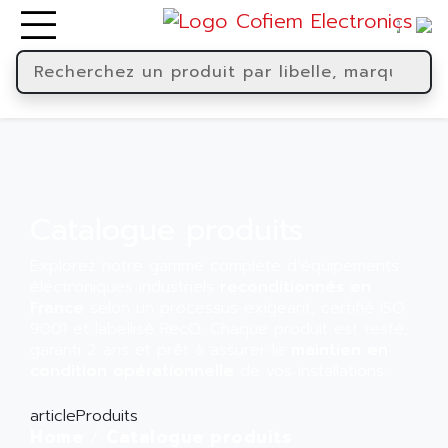
Catalogue produits
Explorez notre gamme complète d’équipements
électroniques industriels
reconditionnés en
France
selon un processus exigeant, certifié ISO
9001 et labellisé RecQ. Chaque produit est testé,
garanti 2 ans et prêt à assurer le
maintien en
condition opérationnelle
de vos installations.
articleProduits
Home
Catalogue produits