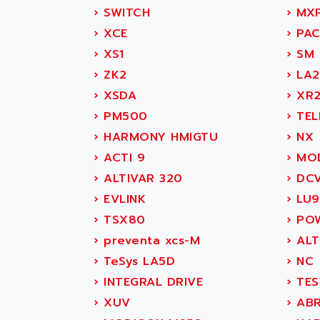
SITOP
ABASK
›
SWITCH
›
MX
SIMATIC
ABB
›
XCE
›
PAC
SIMATIC S7-400
ABB AS ROBOTIC
›
XS1
›
SM 
90-30
ABB REPAIR DEPT
›
ZK2
›
LA2
SERIES 90-30
ABB ROBOTICS
›
XSDA
›
XR
C350 / C370
ABC VISION
›
PM500
›
TEL
RAIL SWITCH
ABD
›
HARMONY HMIGTU
›
NX
SBC
ABG
›
ACTI 9
›
MOD
HMI
ABL
›
ALTIVAR 320
›
DC
SIMATIC HMI
ABL SURSUM
›
EVLINK
›
LU9
SIMATIC OPERATOR
ABLE SYSTEMS
›
TSX80
›
POW
PANEL
ABLIC
›
preventa xcs-M
›
ALT
OPERATOR PANEL
ABOUTBATTERIE
›
TeSys LA5D
›
NC
APRIL 2000
ABRACON
›
INTEGRAL DRIVE
›
TES
APRIL 7000
ABS COMPUTERS
›
XUV
›
ABR
SMC50