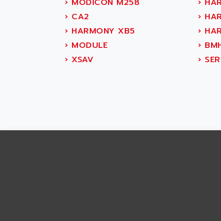
ABS SYSTEM
›
MODICON M258
›
HA
SMC600
ABSOCODER
›
CA2
›
HAR
SMC25 et SMC 35
ABUS
›
HARMONY XB5
›
HAR
SMC 50 / SMC 600
ABUS ELECTRONIC
›
MODULE
›
BMH
SMC 600
AC
›
XSAV
›
SER
SMC50 / SMC600
AC AUTOMATION
SMC 25 et SMC 35
AC SMARTMOTION
SMC25 et SMC35
ACARD
SMC25
ACB
SMC
ACBEL
PB80
ACCES
PB400
ACCESS
WS SERIES
ACCROSSER
PB200
ACCU
TSX COMPACT
ACCUCELL
984 SERIE
ACCU-SORT SYSTEMS