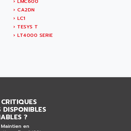
›
LMC600
›
CA2DN
›
LC1
›
TESYS T
›
LT4000 SERIE
 CRITIQUES
 DISPONIBLES
ABLES ?
 Maintien en