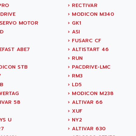
PRO
›
RECTIVAR
DRIVE
›
MODICON M340
SERVO MOTOR
›
GK1
D
›
ASI
2
›
FUSARC CF
EFAST ABE7
›
ALTISTART 46
›
RUN
ICON STB
›
PACDRIVE-LMC
V
›
RM3
B
›
LD5
ERTAG
›
MODICON M238
IVAR 58
›
ALTIVAR 66
›
XUF
YS U
›
NY2
7
›
ALTIVAR 630