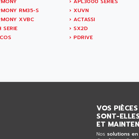
RMONY
›
APL3000 SERIES
MONY RM35-S
›
XUVN
MONY XVBC
›
ACTASSI
 SERIE
›
SX2D
COS
›
PDRIVE
VOS PIÈCES
SONT-ELLES
ET MAINTEN
Nos
solutions en