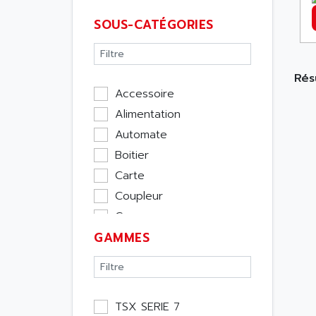
SOUS-CATÉGORIES
Résu
Accessoire
Alimentation
Automate
Boitier
Carte
Coupleur
Cpu
GAMMES
Ecran
Entrée / Sortie
Memoire
Module Métier
TSX SERIE 7