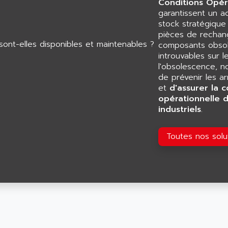
Conditions Opér
garantissent un 
stock stratégiqu
pièces de rechang
composants obsol
introuvables sur l
l'obsolescence, n
de prévenir les a
et
d'assurer la c
opérationnelle 
industriels
.
Toutes nos sol