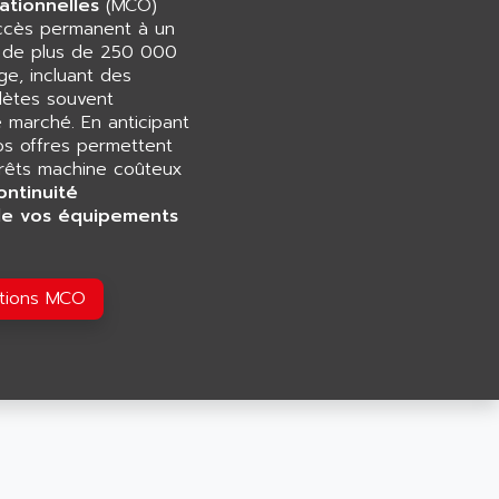
ationnelles
(MCO)
accès permanent à un
e de plus de 250 000
e, incluant des
ètes souvent
e marché. En anticipant
os offres permettent
rrêts machine coûteux
ontinuité
de vos équipements
utions MCO