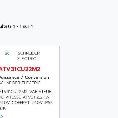
ltats 1 - 1 sur 1
ATV31CU22M2
Puissance / Conversion
SCHNEIDER ELECTRIC
ATV31CU22M2 VARIATEUR
DE VITESSE ATV31 2,2KW
240V COFFRET 240V IP55
4,1K