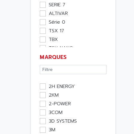
Moteur
SERIE 7
Pupitre Opérateur
ALTIVAR
Rack
Série 0
Etude
TSX 17
Software
TBX
Variateur
TSX NANO
Actif
MARQUES
TSX PREMIUM
Affichage
ASI
Consommable
APRIL 5000
Electromecanique /
XUD
Energie
2H ENERGY
TSX MICRO
Optoélectronique
2KM
MAGELIS
Passif
2-POWER
TCCX
Bureau
3COM
CCX17
Emballage
3D SYSTEMS
TELEFAST
Informatique
3M