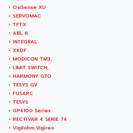
ADAMCZEWSKI
›
OsiSense XU
SERVO DRIVE
ADAMEL
›
SERVOMAC
AC MAINSPINDLE
ADANI PSC
›
TFTX
KDA
ADAPTATER
›
ABL 6
KDS
ADAPTATIVE
›
INTEGRAL
TDA
ADAPTEC
›
XKDF
BUM
ADAPTORR
›
MODICON TM3,
BUS
ADAS
›
LIMIT SWITCH,
DIAX 04
ADC AUTOMATICA
›
HARMONY GTO
DIAX 4
ADDA
›
TESYS GV
cms3
ADDER
›
FUSARC
CMS
ADDI DATA
›
TESYS
PARVEX
ADEL SYSTEM
›
GP4100 Series
AMS
ADEPT
›
RECTIVAR 4 SERIE 74
R6TXB
ADEPT TECHNOLOGY
›
Vigilohm,Vigirex
MOVIDYN
ADES