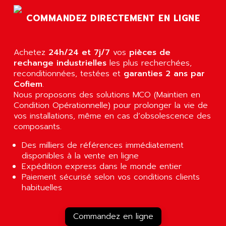
CNC ALPHA
AFAG
SMART TOUCH
COMMANDEZ DIRECTEMENT EN LIGNE
AFDI
GP 70 SERIE
AFP PRODEL
PROVIT 5000
AG ASSOCIATES
Achetez
24h/24 et 7j/7
vos
pièces de
S4-S4C
rechange industrielles
les plus recherchées,
AGASTAT
reconditionnées, testées et
garanties 2 ans par
SIAX
AGDE
Cofiem
.
FESTO ELECTRONIC
Nous proposons des solutions MCO (Maintien en
AGE POWERBLOCK
PCS095
Condition Opérationnelle) pour prolonger la vie de
AGETEM
vos installations, même en cas d’obsolescence des
TOUCHVIEW
AGI
composants.
REDIPANEL
AGIE
Des milliers de références immédiatement
RJ2
AGILENT
disponibles à la vente en ligne
MULTI-SERVO
Expédition express dans le monde entier
AGILENT TECHNOLOGIES
Paiement sécurisé selon vos conditions clients
PCS
AGILER
habituelles
RECTIVAR
AGP
RECTIVAR 4 SERIE 641
AGS
Commandez en ligne
CONTROLLOGIX