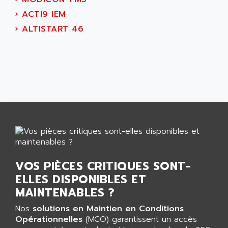
SIMODRIVE 611
ADVANCE HIVOLT
›
ACTI9 IEM
TSX MOMENTUM
ADVANCE TAPES
›
ALTISTART 46
NUM 1060
ADVANCED ENERGY
NUM 760
ADVANCED MICRO DEVICES
NUM 750/760
ADVANCED MOTION CONTROLS
NUM750
ADVANCED POWER TECHNOLOGY
NUM750 / NUM760
ADVANCED UV
NUM 750
ADVANTEC
ULTRA SERIES
ADVANTECH
IPC
ADVANTYS FTM
INDUCTEL
ADWIN
C500
VOS PIÈCES CRITIQUES SONT-
AE
ELLES DISPONIBLES ET
C200H
AE&T
MAINTENABLES ?
CQM1
AEC
R88
Nos
solutions en Maintien en Conditions
AECO
Opérationnelles
(MCO) garantissent un accès
CQM1H