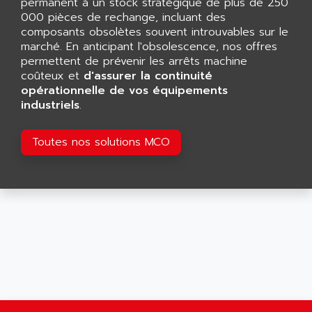
AEE
permanent à un stock stratégique de plus de 250
RECTIVAR 4
000 pièces de rechange, incluant des
AEEON
composants obsolètes souvent introuvables sur le
ALTIVAR 16
AEES
marché. En anticipant l'obsolescence, nos offres
ALTIVAR 66
AEG
permettent de prévenir les arrêts machine
MICROMASTER
coûteux et
d'assurer la continuité
AEG MODICON
opérationnelle de vos équipements
SQUARE D
AEL CRYSTALS
industriels
.
SY/MAX
AEM
ADVANTYS
AEP
Toutes nos solutions MCO
APRIL 3000
AERMEC
VT5000
AERO - SHARP
VT3000
AEROBAR
VT
AEROSEC INDUSTRIE
VSPA1
AEROTECH
FERROMATIK PMC 1000
AES
VT100
AESYS
LCA
AEV