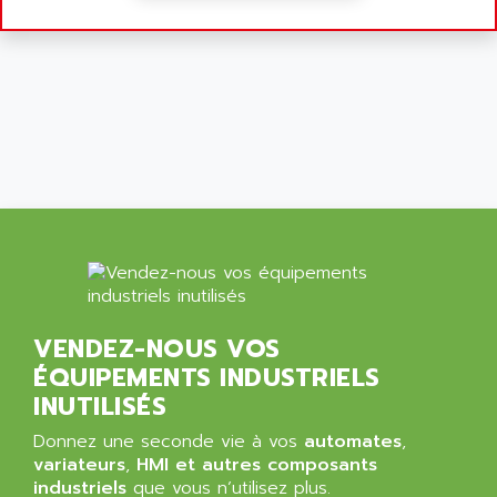
RJ3
AIRMAT
A03B
AIRPES
ARGOLUX AS
AIRWELL
TSX 21
AISA
ALTISTART
AIXIA SYSTEMES
TEXT DISPLAY
AJC BATTERY
SIMATIC S5 115U
AJHUA TECHNOLOGY
SINUMERIK 840
AJR DIFFUSION
SMTBD1
AK ELECTRONIQUE
SMT
AKA
SMTB
AKER
VENDEZ-NOUS VOS
SMT-BSI
ÉQUIPEMENTS INDUSTRIELS
AKIM AG
CPX37
INUTILISÉS
AKKU
CE65
AKO
Donnez une seconde vie à vos
automates
,
ROD 426
variateurs
,
HMI et autres composants
ALACATEL
industriels
que vous n’utilisez plus.
SINUMERIK 840C