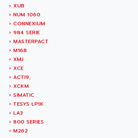
ABB REPAIR DEPT
›
XUB
90-30
ABB ROBOTICS
›
NUM 1060
SERIES 90-30
ABC VISION
›
CONNEXIUM
C350 / C370
ABD
›
984 SERIE
RAIL SWITCH
ABG
›
MASTERPACT
SBC
ABL
›
M168
HMI
ABL SURSUM
›
XMJ
SIMATIC HMI
ABLE SYSTEMS
›
XCE
SIMATIC OPERATOR PANEL
ABLIC
›
ACTI9,
OPERATOR PANEL
ABOUTBATTERIE
›
XCKM
APRIL 2000
ABRACON
›
SIMATIC
APRIL 7000
ABS COMPUTERS
›
TESYS LP1K
SMC50
ABS SYSTEM
›
LA3
SMC600
ABSOCODER
›
800 SERIES
SMC25 et SMC 35
ABUS
›
M262
SMC 50 / SMC 600
ABUS ELECTRONIC