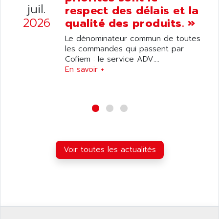
8200 VECTOR
juil.
AMRI-KSB
respect des délais et la
GP2000 SERIE
2026
qualité des produits. »
AMSAMOTION
C50
AMTE
Le dénominateur commun de toutes
SMARTDRIVE VF1000
les commandes qui passent par
AMX
NUMECOR
Cofiem : le service ADV....
ANAHEIM AUTOMATION
En savoir +
MINICOR
ANALOG
631
ANALOG DEVICES
DBS
ANALOGIC
CQM1H
ANALOX
ESG
ANATEL
TP27
ANCA
Voir toutes les actualités
MOVIDRIVE
ANCAR
MDS
ANDERS ELECTRONICS
COMBIVERT
ANDERSON POWER PRODUCTS
COMBIVERT S4
ANDERSON-NEGELE
VSF