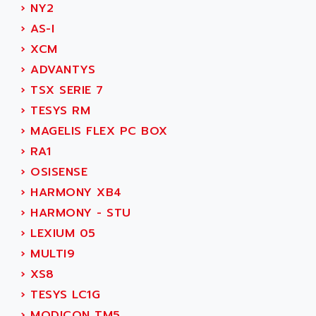
›
NY2
MOVITRAC
ADETEC
›
AS-I
LEXIUM
ADISCOM
›
XCM
SERVVODYN
ADITEC
›
ADVANTYS
SERVODYN
ADL
›
TSX SERIE 7
SE50
ADL EUROTECH
›
TESYS RM
LTD12
ADLEE POWERTRONIC
›
MAGELIS FLEX PC BOX
MDLA
ADLINK
›
RA1
MDLS
ADLINK TECHNOLOGY
›
OSISENSE
ACMD2
ADM ELECTRONIC
›
HARMONY XB4
ACM
ADMV
›
HARMONY - STU
PLS514
ADN
›
LEXIUM 05
PLS510
ADN PESAGE
›
MULTI9
PLS508
ADTECH POWER INC
›
XS8
SERVOSTAR
ADV
›
TESYS LC1G
AC FEED MOTOR
ADVANCE
›
MODICON TM5