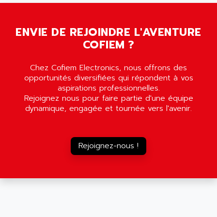
RAC
ALRITMA M
PUSH BUTTON PANEL
ALRO
ENVIE DE REJOINDRE L'AVENTURE
VT170
ALSPA
COFIEM ?
MENTOR II
ALSTEF
EEA
Chez Cofiem Electronics, nous offrons des
ALSTHOM
CD1-K
opportunités diversifiées qui répondent à vos
ALSTHOM ATLANTIQUE
aspirations professionnelles.
SIMATIC MONITOR PANEL
ALSTHOM PARVEX
Rejoignez nous pour faire partie d'une équipe
ACS
dynamique, engagée et tournée vers l'avenir.
ALSTOM
LCD
ALTECH
SBS
ALTER
Rejoignez-nous !
ABS
ALTIVAR
PS316
ALTRAC AG
RPX
ALTRONICS
PB100
ALTRONIX
PB 300 / PB 600
ALUTRON