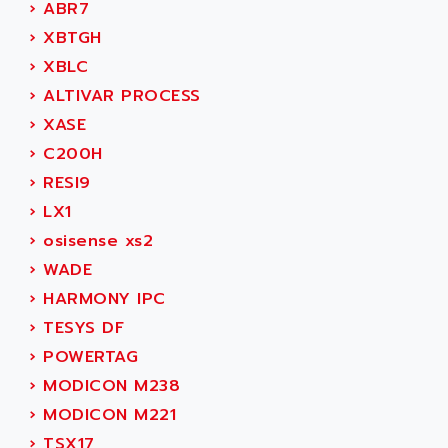
›
ABR7
SIMOREG
ACT KERN
›
XBTGH
SINUMERIK 800
ACTIA
›
XBLC
SINUMERIK 810
ACTIOMTECH
›
ALTIVAR PROCESS
PREMIUM
ACTION PAK
›
XASE
PREVENTA
ACTIVA MULLER
›
C200H
TWIDO
ACTIVE HUB
›
RESI9
NANO
ACTIVIB
›
LX1
PCMCIA CARD
ACTRONIC
›
osisense xs2
TFTX
ACU-RITE
›
WADE
SIMATIC S7-300
ACU-TIME
›
HARMONY IPC
TDM
ACX ADAP TORR
›
TESYS DF
DIAX 2
ADA
›
POWERTAG
TVM
ADAC
›
MODICON M238
KDV
ADAFRUIT
›
MODICON M221
KVR
ADAM
›
TSX17
TVD