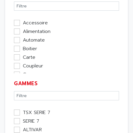
Accessoire
Alimentation
Automate
Boitier
Carte
Coupleur
Cpu
GAMMES
Ecran
Entrée / Sortie
Memoire
Module Métier
TSX SERIE 7
Moteur
SERIE 7
Pupitre Opérateur
ALTIVAR