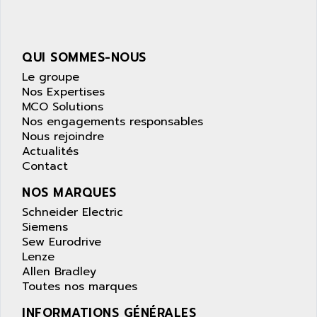
ANDRON
TI-305
ANELEC
DIAS
ANILAM
SMTBSI
QUI SOMMES-NOUS
ANIME
MP
Le groupe
ANIOS
Nos Expertises
SIMATIC PC
ANKAM
MCO Solutions
DPH
Nos engagements responsables
ANKER
Nous rejoindre
STATOVAR
ANRITSU
Actualités
UCD
ANS
Contact
SINUMERIK 820
ANSALDO
NOS MARQUES
SIMOREG K
ANSELL
Schneider Electric
ALIMENTATION
Siemens
ANSMANN
IRT
Sew Eurodrive
ANSYCO
Lenze
DIGIPLAN
ANTEC
Allen Bradley
TPD32
Toutes nos marques
ANTEK INSTRUMENTS
ZELIO
ANUVA TECHNOLOGIES
INFORMATIONS GÉNÉRALES