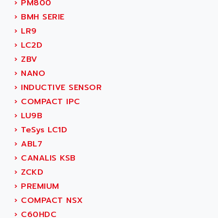
›
PM800
SMC 600
AC
›
BMH SERIE
SMC50 / SMC600
AC AUTOMATION
›
LR9
SMC 25 et SMC 35
AC SMARTMOTION
›
LC2D
SMC25 et SMC35
ACARD
›
ZBV
SMC25
ACB
›
NANO
SMC
ACBEL
›
INDUCTIVE SENSOR
PB80
ACCES
›
COMPACT IPC
PB400
ACCESS
›
LU9B
WS SERIES
ACCROSSER
›
TeSys LC1D
PB200
ACCU
›
ABL7
TSX COMPACT
ACCUCELL
›
CANALIS KSB
984 SERIE
ACCU-SORT SYSTEMS
›
ZCKD
SIMODRIVE
ACCUTRONICS
›
PREMIUM
TSX21
ACDC
›
COMPACT NSX
C350
ACEDIS
›
C60HDC
15N