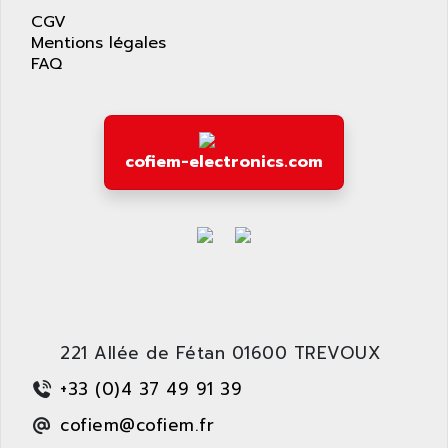
SIMATIC S5-95F
ANYBUS
CGV
NUM 1040
Mentions légales
AOIP
FAQ
wyse
AOR
DGN
APACER
BULLETIN 160
APATOR
SIMATIC S5 101U
cofiem-electronics.com
APC
FX SERIE
APE
VEA
APELCO-CAREL
CONTROL LOGIX
APELEC
VERSAMAX
APEM
MAGIC
APEX
POSMO
APLEX TECHNOLOGY
221 Allée de Fétan 01600 TREVOUX
SIMATIC TI505
APOTEKA
PMC 1000
+33 (0)4 37 49 91 39
APPA
ACS400
cofiem@cofiem.fr
APPARATEBAU HUNDSBACH
584S