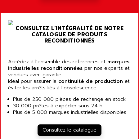
AGTATAC
plc5
AGTATEC AG
SLC 500
AGUT
COMPACTLOGIX
CONSULTEZ L’INTÉGRALITÉ DE NOTRE
AHEAD SYSTEMS
FLEX I/O
CATALOGUE DE PRODUITS
AHLBERG ELECTRONICS
RECONDITIONNÉS
MICROLOGIX 1200
AIP SYSTEMES
PANELVIEW 1000
AIR
NT620C
Accédez à l’ensemble des références et
marques
AIR ET PULVERISATION
industrielles reconditionnées
par nos experts et
SIMATIC S5-101
AIR LIQUIDE
vendues avec garantie.
SIMATIC TOUCH PANEL
Idéal pour assurer la
continuité de production
et
AIR SYSTEMS
S900 II
éviter les arrêts liés à l’obsolescence.
AIR WORTHINGTON CREYSSENSAC
S900
Plus de 250 000 pièces de rechange en stock
AIRBUS
PHASEO
30 000 prêtes à expédier sous 24 h
AIRCOM
Plus de 5 000 marques industrielles disponibles
SIMATIC-S5
AIRELEC
SIMATIC FIELD PG
AIRMASTER R1
Consultez le catalogue
LOGO!
AIRMASTER R1HMI