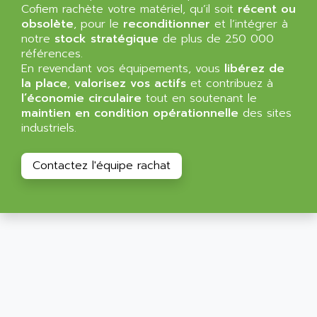
ALARMCOM
Cofiem rachète votre matériel, qu’il soit
récent ou
ATP
obsolète
, pour le
reconditionner
et l’intégrer à
ALCATEL
9300-SERIES
notre
stock stratégique
de plus de 250 000
ALCATEL-LUCENT
références.
8200-SERIES
ALDES
En revendant vos équipements, vous
libérez de
SERIE 9000
la place
,
valorisez vos actifs
et contribuez à
ALES
l’économie circulaire
SIMATIC ET200
tout en soutenant le
ALFA PROGETTI
maintien en condition opérationnelle
des sites
SERVOPACK
ALFA ROBOT
industriels.
UNIDRIVE
ALFA ROMEO
FMV
Contactez l'équipe rachat
ALFAA
DIGIDRIVE SE
ALFA-LAVAL
SIGMA II
ALFASISTEL
VERITRON
ALFATRONIX
PANELVIEW
ALFONS HAAR
AXUMERIK
ALICAT SCIENTIFIC
PROVIT
ALIZEA
GRADIPAK
ALL TERMINALS