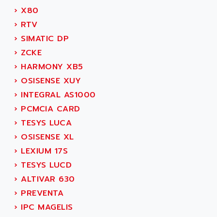
ACER
›
X80
PB15
ACERIME
›
RTV
C200
ACI ALPHANUMERIQUE
›
SIMATIC DP
SMC500
ACIM JOUANIN
›
ZCKE
SMC200 / 500
ACINDUCTO
›
HARMONY XB5
PLC-5
ACKSYS
›
OSISENSE XUY
NC
ACMA
›
INTEGRAL AS1000
SYSMAC
ACOBAL
›
PCMCIA CARD
SERVO MOTOR
ACOMEL
›
TESYS LUCA
PERMANENT MAGNET MOTOR
ACOOL
›
OSISENSE XL
BPH
ACOPIAN
›
LEXIUM 17S
MASAP
ACOPOS
›
TESYS LUCD
BSM SERIE
ACQUIDUC
›
ALTIVAR 630
SIMODRIVE 210
ACROMAG
›
PREVENTA
SIMODRIVE 610
ACS
›
IPC MAGELIS
SIMODRIVE 650
ACS MOTION CONTROL