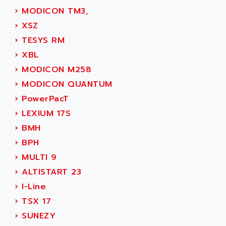
MOVITRAC
›
MODICON TM3,
ADETEC
LEXIUM
›
XSZ
ADISCOM
SERVVODYN
›
TESYS RM
ADITEC
SERVODYN
›
XBL
ADL
SE50
›
MODICON M258
ADL EUROTECH
LTD12
›
MODICON QUANTUM
ADLEE POWERTRONIC
MDLA
›
PowerPacT
ADLINK
MDLS
›
LEXIUM 17S
ADLINK TECHNOLOGY
ACMD2
›
BMH
ADM ELECTRONIC
ACM
›
BPH
ADMV
PLS514
›
MULTI 9
ADN
PLS510
›
ALTISTART 23
ADN PESAGE
PLS508
›
I-Line
ADTECH POWER INC
SERVOSTAR
›
TSX 17
ADV
AC FEED MOTOR
›
SUNEZY
ADVANCE