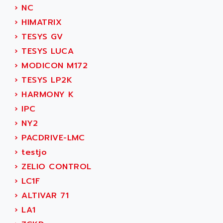
SMC 600
›
NC
AC
SMC50 / SMC600
›
HIMATRIX
AC AUTOMATION
SMC 25 et SMC 35
›
TESYS GV
AC SMARTMOTION
SMC25 et SMC35
›
TESYS LUCA
ACARD
SMC25
›
MODICON M172
ACB
SMC
›
TESYS LP2K
ACBEL
PB80
›
HARMONY K
ACCES
PB400
›
IPC
ACCESS
WS SERIES
›
NY2
ACCROSSER
PB200
›
PACDRIVE-LMC
ACCU
TSX COMPACT
›
testjo
ACCUCELL
984 SERIE
›
ZELIO CONTROL
ACCU-SORT SYSTEMS
SIMODRIVE
›
LC1F
ACCUTRONICS
TSX21
›
ALTIVAR 71
ACDC
C350
›
LA1
ACEDIS
15N