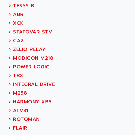
SIMOREG
›
TESYS B
ACT KERN
SINUMERIK 800
›
ABR
ACTIA
SINUMERIK 810
›
XCK
ACTIOMTECH
PREMIUM
›
STATOVAR STV
ACTION PAK
PREVENTA
›
CA2
ACTIVA MULLER
TWIDO
›
ZELIO RELAY
ACTIVE HUB
NANO
›
MODICON M218
ACTIVIB
PCMCIA CARD
›
POWER LOGIC
ACTRONIC
TFTX
›
TBX
ACU-RITE
SIMATIC S7-300
›
INTEGRAL DRIVE
ACU-TIME
TDM
›
M258
ACX ADAP TORR
DIAX 2
›
HARMONY XB5
ADA
TVM
›
ATV31
ADAC
KDV
›
ROTOMAN
ADAFRUIT
KVR
›
FLAIR
ADAM
TVD