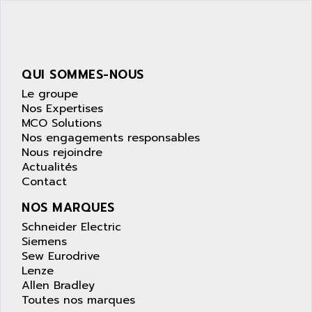
SIMATIC S5-95F
ANYBUS
NUM 1040
AOIP
wyse
AOR
DGN
APACER
QUI SOMMES-NOUS
BULLETIN 160
APATOR
Le groupe
SIMATIC S5 101U
Nos Expertises
APC
MCO Solutions
FX SERIE
APE
Nos engagements responsables
VEA
Nous rejoindre
APELCO-CAREL
CONTROL LOGIX
Actualités
APELEC
Contact
VERSAMAX
APEM
MAGIC
NOS MARQUES
APEX
POSMO
Schneider Electric
APLEX TECHNOLOGY
Siemens
SIMATIC TI505
APOTEKA
Sew Eurodrive
PMC 1000
Lenze
APPA
Allen Bradley
ACS400
APPARATEBAU HUNDSBACH
Toutes nos marques
584S