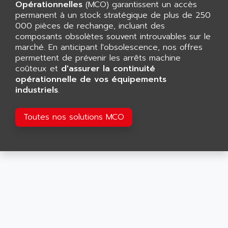
CNC ALPHA
Opérationnelles
(MCO) garantissent un accès
AFAG
permanent à un stock stratégique de plus de 250
SMART TOUCH
AFDI
000 pièces de rechange, incluant des
GP 70 SERIE
composants obsolètes souvent introuvables sur le
AFP PRODEL
PROVIT 5000
marché. En anticipant l'obsolescence, nos offres
AG ASSOCIATES
permettent de prévenir les arrêts machine
S4-S4C
AGASTAT
coûteux et
d'assurer la continuité
SIAX
opérationnelle de vos équipements
AGDE
industriels
.
FESTO ELECTRONIC
AGE POWERBLOCK
PCS095
AGETEM
Toutes nos solutions MCO
TOUCHVIEW
AGI
REDIPANEL
AGIE
RJ2
AGILENT
MULTI-SERVO
AGILENT TECHNOLOGIES
PCS
AGILER
RECTIVAR
AGP
RECTIVAR 4 SERIE 641
AGS
CONTROLLOGIX