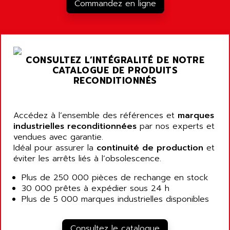
RJ3
Commandez en ligne
AIRMAT
A03B
AIRPES
ARGOLUX AS
AIRWELL
TSX 21
AISA
CONSULTEZ L’INTÉGRALITÉ DE NOTRE
ALTISTART
AIXIA SYSTEMES
CATALOGUE DE PRODUITS
TEXT DISPLAY
RECONDITIONNÉS
AJC BATTERY
SIMATIC S5 115U
AJHUA TECHNOLOGY
SINUMERIK 840
AJR DIFFUSION
Accédez à l’ensemble des références et
marques
SMTBD1
industrielles reconditionnées
par nos experts et
AK ELECTRONIQUE
vendues avec garantie.
SMT
AKA
Idéal pour assurer la
continuité de production
et
SMTB
éviter les arrêts liés à l’obsolescence.
AKER
SMT-BSI
AKIM AG
Plus de 250 000 pièces de rechange en stock
CPX37
30 000 prêtes à expédier sous 24 h
AKKU
CE65
Plus de 5 000 marques industrielles disponibles
AKO
ROD 426
ALACATEL
SINUMERIK 840C
Consultez le catalogue