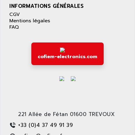
APPLE
INFORMATIONS GÉNÉRALES
LEXIUM 15
APPLICOM
CGV
SAFETY RELAY
APPLIED MATERIALS
Mentions légales
COMBIVERT F4
FAQ
APPLIED ROBOTICS
SÉRIE 1000
APRIL
AZM
APRIMATIC
MDLL
APS
cofiem-electronics.com
PANELVIEW PLUS
APT
PANEL VIEW 550
APTOR
SLC500
APV
S4-S4C-S4C+
APW
RPX10
AQUA SMART
E-ME-T
AQUAFINE
MICROLOGIX
221 Allée de Fétan 01600 TREVOUX
AQUALYSE
PNOZ
AQUAMED
+33 (0)4 37 49 91 39
ROTOVAR
AQUAMETRO