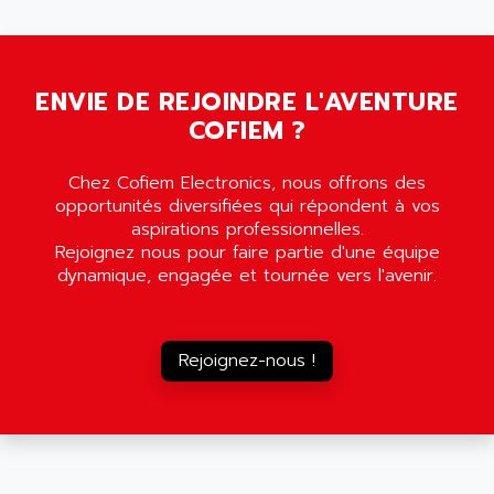
5000
ALX
SMC35
AMADA
SCALANCE
AMAN
SMC40
ENVIE DE REJOINDRE L'AVENTURE
AMAREX
COFIEM ?
SCM50
AMAT
BKD
AMBERSIL
Chez Cofiem Electronics, nous offrons des
A16B
AMBRESIL
opportunités diversifiées qui répondent à vos
MIDIMASTER VECTOR
aspirations professionnelles.
AMC
Rejoignez nous pour faire partie d'une équipe
MIDIMASTER
AMD
dynamique, engagée et tournée vers l'avenir.
SMC200
AMDV
ADVANTYS TELEFAST
AMERICAN DYNAMICS
TELEFAST ABE7
Rejoignez-nous !
AMERICAN MEGATRENDS
750
AMERICAN MICROSEMICONDUCTOR
AT
AMERICAN MICROSEMICONDUCTOR INC
AB2
AMERICAN SIGMA
TC2000
AMERICAN STD INC