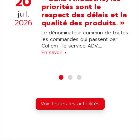
20
ANDRON
priorités sont le
TI-305
ANELEC
juil.
respect des délais et la
DIAS
ANILAM
2026
qualité des produits. »
SMTBSI
ANIME
Le dénominateur commun de toutes
MP
ANIOS
les commandes qui passent par
SIMATIC PC
Cofiem : le service ADV....
ANKAM
DPH
En savoir +
ANKER
STATOVAR
ANRITSU
UCD
ANS
SINUMERIK 820
ANSALDO
SIMOREG K
ANSELL
ALIMENTATION
ANSMANN
Voir toutes les actualités
IRT
ANSYCO
DIGIPLAN
ANTEC
TPD32
ANTEK INSTRUMENTS
ZELIO
ANUVA TECHNOLOGIES