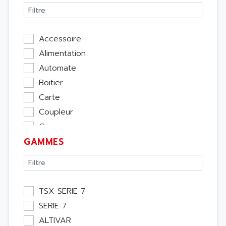
Accessoire
Alimentation
Automate
Boitier
Carte
Coupleur
Cpu
GAMMES
Ecran
Entrée / Sortie
Memoire
Module Métier
TSX SERIE 7
Moteur
SERIE 7
Pupitre Opérateur
ALTIVAR