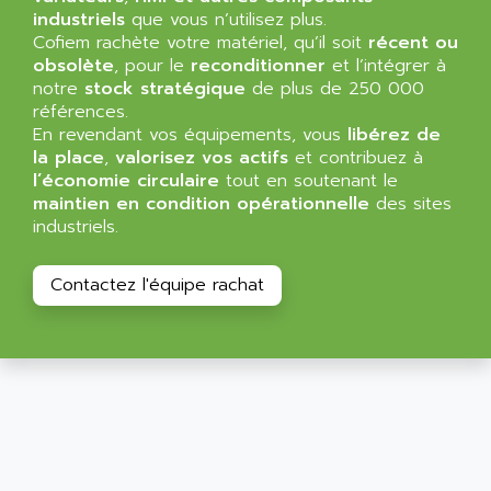
SIMATIC MP
industriels
que vous n’utilisez plus.
ALLEGRO MICROSYSTEMS
Cofiem rachète votre matériel, qu’il soit
MINI MAESTRO
récent ou
ALLEN
obsolète
, pour le
reconditionner
et l’intégrer à
NT3
ALLEN BRADLEY
notre
stock stratégique
de plus de 250 000
CYBER 4000
références.
ALLEN CODIERGERATE GMBH
En revendant vos équipements, vous
libérez de
RPX30
ALLEN CODING SYSTEMS
la place
,
valorisez vos actifs
et contribuez à
SINUMERIK 820/
l’économie circulaire
tout en soutenant le
ALLEN SYSTEMS
LOGO
maintien en condition opérationnelle
des sites
ALLIANCE INSTRUMENTS
industriels.
SIMATIC MULTIPANEL
ALLIANCE MEMORY
CL200
ALLIED TELESIS
Contactez l'équipe rachat
DIGIVEX
ALLIED TELESYN
PWE
ALLIED VISION
CL300
ALLIGATOR
SIMOVERT MASTERDRIVES
ALLISON
C100
ALLISON TRANSMISSION
OP35
ALM
SIMATIC TP