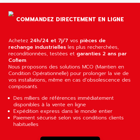
AGTATAC
plc5
AGTATEC AG
SLC 500
COMMANDEZ DIRECTEMENT EN LIGNE
AGUT
COMPACTLOGIX
AHEAD SYSTEMS
FLEX I/O
AHLBERG ELECTRONICS
Achetez
24h/24 et 7j/7
vos
pièces de
MICROLOGIX 1200
AIP SYSTEMES
rechange industrielles
les plus recherchées,
PANELVIEW 1000
reconditionnées, testées et
garanties 2 ans par
AIR
Cofiem
.
NT620C
AIR ET PULVERISATION
Nous proposons des solutions MCO (Maintien en
SIMATIC S5-101
Condition Opérationnelle) pour prolonger la vie de
AIR LIQUIDE
SIMATIC TOUCH PANEL
vos installations, même en cas d’obsolescence des
AIR SYSTEMS
composants.
S900 II
AIR WORTHINGTON CREYSSENSAC
S900
Des milliers de références immédiatement
AIRBUS
disponibles à la vente en ligne
PHASEO
AIRCOM
Expédition express dans le monde entier
SIMATIC-S5
Paiement sécurisé selon vos conditions clients
AIRELEC
SIMATIC FIELD PG
habituelles
AIRMASTER R1
LOGO!
AIRMASTER R1HMI