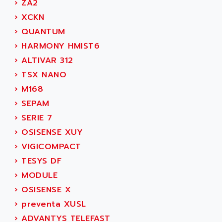
›
ZA2
ADAMCZEWSKI
SERVO DRIVE
›
XCKN
ADAMEL
AC MAINSPINDLE
›
QUANTUM
ADANI PSC
KDA
›
HARMONY HMIST6
ADAPTATER
KDS
›
ALTIVAR 312
ADAPTATIVE
TDA
›
TSX NANO
ADAPTEC
BUM
›
M168
ADAPTORR
BUS
›
SEPAM
ADAS
DIAX 04
›
SERIE 7
ADC AUTOMATICA
DIAX 4
›
OSISENSE XUY
ADDA
cms3
›
VIGICOMPACT
ADDER
CMS
›
TESYS DF
ADDI DATA
PARVEX
›
MODULE
ADEL SYSTEM
AMS
›
OSISENSE X
ADEPT
R6TXB
›
preventa XUSL
ADEPT TECHNOLOGY
MOVIDYN
›
ADVANTYS TELEFAST
ADES