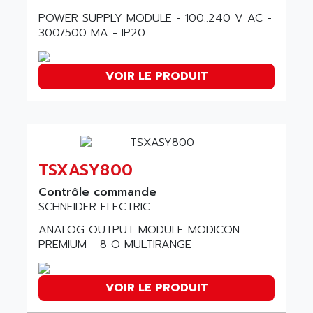
LEXIUM
ADISCOM
POWER SUPPLY MODULE - 100..240 V AC -
SERVVODYN
300/500 MA - IP20.
ADITEC
SERVODYN
ADL
SE50
ADL EUROTECH
VOIR LE PRODUIT
LTD12
ADLEE POWERTRONIC
MDLA
ADLINK
MDLS
ADLINK TECHNOLOGY
ACMD2
ADM ELECTRONIC
TSXASY800
ACM
ADMV
PLS514
Contrôle commande
ADN
SCHNEIDER ELECTRIC
PLS510
ADN PESAGE
PLS508
ANALOG OUTPUT MODULE MODICON
ADTECH POWER INC
PREMIUM - 8 O MULTIRANGE
SERVOSTAR
ADV
AC FEED MOTOR
ADVANCE
VOIR LE PRODUIT
SIMODRIVE 611
ADVANCE HIVOLT
TSX MOMENTUM