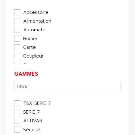
Accessoire
Alimentation
Automate
Boitier
Carte
Coupleur
Cpu
GAMMES
Ecran
Entrée / Sortie
Memoire
Module Métier
TSX SERIE 7
Moteur
SERIE 7
Pupitre Opérateur
ALTIVAR
Rack
Série 0
Etude