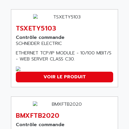
ADVANCE TAPES
NUM 1060
ADVANCED ENERGY
NUM 760
ADVANCED MICRO DEVICES
NUM 750/760
ADVANCED MOTION CONTROLS
TSXETY5103
NUM750
ADVANCED POWER TECHNOLOGY
Contrôle commande
NUM750 / NUM760
SCHNEIDER ELECTRIC
ADVANCED UV
NUM 750
ADVANTEC
ETHERNET TCP/IP MODULE - 10/100 MBIT/S
ULTRA SERIES
- WEB SERVER CLASS C30.
ADVANTECH
IPC
ADVANTYS FTM
INDUCTEL
ADWIN
VOIR LE PRODUIT
C500
AE
C200H
AE&T
CQM1
AEC
R88
AECO
BMXFTB2020
CQM1H
AEE
RECTIVAR 4
Contrôle commande
AEEON