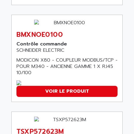
AOIP
wyse
AOR
DGN
APACER
BULLETIN 160
APATOR
BMXNOE0100
SIMATIC S5 101U
APC
FX SERIE
Contrôle commande
APE
SCHNEIDER ELECTRIC
VEA
APELCO-CAREL
MODICON X80 - COUPLEUR MODBUS/TCP -
CONTROL LOGIX
APELEC
POUR M340 - ANCIENNE GAMME 1 X RJ45
VERSAMAX
10/100
APEM
MAGIC
APEX
POSMO
APLEX TECHNOLOGY
VOIR LE PRODUIT
SIMATIC TI505
APOTEKA
PMC 1000
APPA
ACS400
APPARATEBAU HUNDSBACH
584S
APPLE
LEXIUM 15
TSXP572623M
APPLICOM