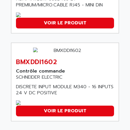
PUSH BUTTON PANEL
PREMIUM/MICRO.CABLE RJ45 - MINI DIN
ALRO
VT170
ALSPA
MENTOR II
ALSTEF
VOIR LE PRODUIT
EEA
ALSTHOM
CD1-K
ALSTHOM ATLANTIQUE
SIMATIC MONITOR PANEL
ALSTHOM PARVEX
ACS
ALSTOM
BMXDDI1602
LCD
ALTECH
SBS
Contrôle commande
ALTER
SCHNEIDER ELECTRIC
ABS
ALTIVAR
PS316
DISCRETE INPUT MODULE M340 - 16 INPUTS
ALTRAC AG
24 V DC POSITIVE
RPX
ALTRONICS
PB100
ALTRONIX
VOIR LE PRODUIT
PB 300 / PB 600
ALUTRON
5000
ALX
SMC35