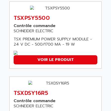
ASSY
GP3000 SERIES
AST
MAC112
ASTAR
TSXPSY5500
SINUMERIK 840DI
ASTEC
Contrôle commande
ARGUS
ASTEEL
SCHNEIDER ELECTRIC
XL200
ASTRODESIGN
TSX PREMIUM POWER SUPPLY MODULE -
SINUMERIK 840D
24 V DC - 500/1700 MA - 19 W
ASTROSYSTEMS
MRJ2S
ASUS
ALTIVAR 5
ASV
VOIR LE PRODUIT
RM3
ASYS
P840
AT&SMLBNA
MOTEUR VSA CA
AT&T MICROELECTRONICS
VARMECA
ATA ELECTRO TECHNIQUE
TSXDSY16R5
PCD2
ATE
PCD7
Contrôle commande
ATEC
SCHNEIDER ELECTRIC
MELDAS
ATECH