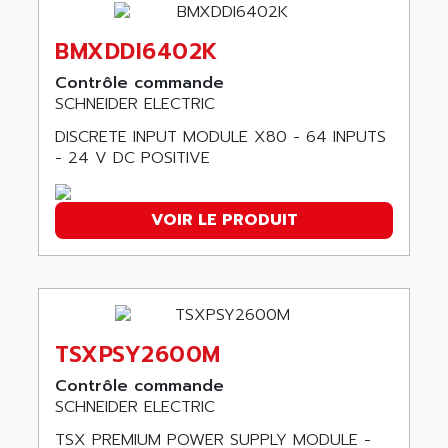
ACERIME
C200
ACI ALPHANUMERIQUE
SMC500
BMXDDI6402K
ACIM JOUANIN
SMC200 / 500
Contrôle commande
ACINDUCTO
SCHNEIDER ELECTRIC
PLC-5
ACKSYS
NC
DISCRETE INPUT MODULE X80 - 64 INPUTS
ACMA
- 24 V DC POSITIVE
SYSMAC
ACOBAL
SERVO MOTOR
ACOMEL
PERMANENT MAGNET MOTOR
VOIR LE PRODUIT
ACOOL
BPH
ACOPIAN
MASAP
ACOPOS
BSM SERIE
ACQUIDUC
SIMODRIVE 210
ACROMAG
TSXPSY2600M
SIMODRIVE 610
ACS
Contrôle commande
SIMODRIVE 650
ACS MOTION CONTROL
SCHNEIDER ELECTRIC
SIMOREG
ACT KERN
TSX PREMIUM POWER SUPPLY MODULE -