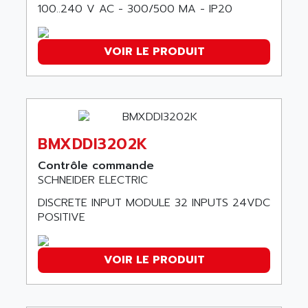
SINUMERIK 800
100..240 V AC - 300/500 MA - IP20
ACTIA
SINUMERIK 810
ACTIOMTECH
PREMIUM
ACTION PAK
VOIR LE PRODUIT
PREVENTA
ACTIVA MULLER
TWIDO
ACTIVE HUB
NANO
ACTIVIB
PCMCIA CARD
ACTRONIC
BMXDDI3202K
TFTX
ACU-RITE
SIMATIC S7-300
Contrôle commande
ACU-TIME
SCHNEIDER ELECTRIC
TDM
ACX ADAP TORR
DIAX 2
DISCRETE INPUT MODULE 32 INPUTS 24VDC
ADA
POSITIVE
TVM
ADAC
KDV
ADAFRUIT
VOIR LE PRODUIT
KVR
ADAM
TVD
ADAMCZEWSKI
SERVO DRIVE