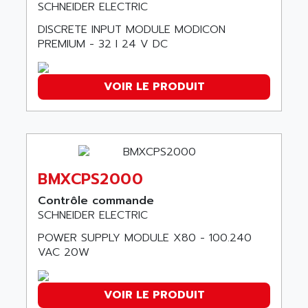
SCHNEIDER ELECTRIC
DIAS
ANILAM
SMTBSI
DISCRETE INPUT MODULE MODICON
ANIME
PREMIUM - 32 I 24 V DC
MP
ANIOS
SIMATIC PC
ANKAM
VOIR LE PRODUIT
DPH
ANKER
STATOVAR
ANRITSU
UCD
ANS
SINUMERIK 820
ANSALDO
SIMOREG K
BMXCPS2000
ANSELL
ALIMENTATION
ANSMANN
Contrôle commande
IRT
SCHNEIDER ELECTRIC
ANSYCO
DIGIPLAN
ANTEC
POWER SUPPLY MODULE X80 - 100.240
TPD32
VAC 20W
ANTEK INSTRUMENTS
ZELIO
ANUVA TECHNOLOGIES
SIMATIC S5-95F
VOIR LE PRODUIT
ANYBUS
NUM 1040