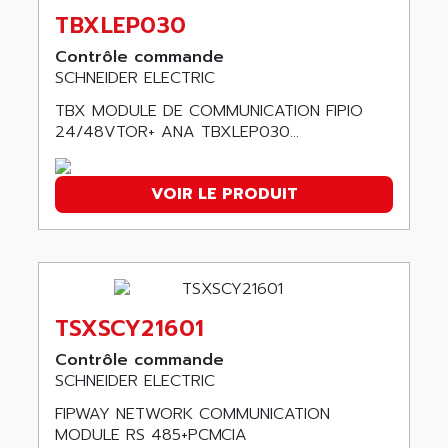
ARDUCAM
530 SERIES
TBXLEP030
ARDUINO
C170
Contrôle commande
AREVA
RESISTRON
SCHNEIDER ELECTRIC
ARGUS
OP30/B
TBX MODULE DE COMMUNICATION FIPIO
ARIA
24/48VTOR+ ANA TBXLEP030...
DNC
ARIC
UD7000
ARICO
PMC1000
VOIR LE PRODUIT
ARIES
FLEX DRIVE
ARINC
CEPR
ARIS
FD-B SERIES
ARIS HERION
ACS550
ARISTO
TSXSCY21601
MAESTRO
ARISTON
Contrôle commande
J2-SUPER SERIES
ARITECH
SCHNEIDER ELECTRIC
VFD
ARIZONA
FIPWAY NETWORK COMMUNICATION
TFS
MODULE RS 485+PCMCIA
ARL