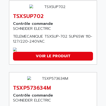
AMADA
SCALANCE
AMAN
SMC40
AMAREX
TSXSUP702
SCM50
AMAT
Contrôle commande
BKD
SCHNEIDER ELECTRIC
AMBERSIL
A16B
AMBRESIL
TELEMECANIQUE TSXSUP-702 SUP65W 110-
MIDIMASTER VECTOR
127/220-240VAC.
AMC
MIDIMASTER
AMD
SMC200
AMDV
VOIR LE PRODUIT
ADVANTYS TELEFAST
AMERICAN DYNAMICS
TELEFAST ABE7
AMERICAN MEGATRENDS
750
AMERICAN MICROSEMICONDUCTOR
AT
AMERICAN MICROSEMICONDUCTOR INC
TSXP573634M
AB2
AMERICAN SIGMA
TC2000
Contrôle commande
AMERICAN STD INC
SCHNEIDER ELECTRIC
MOVITRON
AMERSHAM