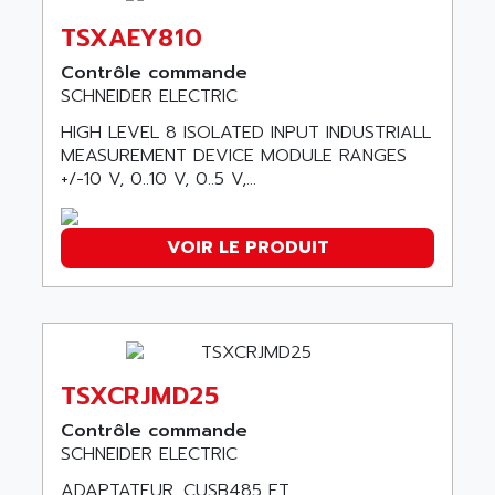
ALMCO KLEENTEC
PANEL PLUS 600
TSXAEY810
ALPES DEIS
PSS
ALPES TECNOLOGIE
Contrôle commande
DIGIFAS
SCHNEIDER ELECTRIC
ALPHA
TC1028
ALPHA GETRIEBEBAU
HIGH LEVEL 8 ISOLATED INPUT INDUSTRIALL
MICROCOR
MEASUREMENT DEVICE MODULE RANGES
ALPHA LAVAL
+/-10 V, 0..10 V, 0..5 V,...
DIXIT
ALPHA SOLWAY
PYRAMID
ALPHA VUOTO
ADMIRAL
VOIR LE PRODUIT
ALPHA WIRE
S3C
ALPHAGEAR
4900
ALPHEE
MV1000
ALPINE
650 SERIE
ALPS
TSXCRJMD25
ALPHA SVM
ALPSITEC
Contrôle commande
FRENIC
ALR
SCHNEIDER ELECTRIC
RAC
ALRITMA M
ADAPTATEUR. CUSB485 ET