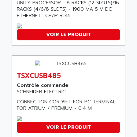
UNITY PROCESSOR - 8 RACKS (12 SLOTS)/16
SMC100
AMET
RACKS (4/6/8 SLOTS) - 1900 MA 5 V DC
690 SERIE
AMETEK
ETHERNET TCP/IP RJ45..
ECODRIVE
AMETHERM
CHARGEUR
AMI SEMICONDUCTOR
VOIR LE PRODUIT
NUM 720
AMIC TECHNOLOGY
SINUMERIK 802
AMK
PCS950
AMKASYN
DIGITAX
AMP
BUC
TSXCUSB485
AMP DISPLAY
RAC3
Contrôle commande
AMPEREX
PANELVIEW 550
SCHNEIDER ELECTRIC
AMPEX
AC SERVO
CONNECTION CORDSET FOR PC TERMINAL -
AMPHENOL
FOR ATRIUM / PREMIUM - 0.4 M
AXODYN
AMPIRE
SMD
AMPLICON
8200 VECTOR
VOIR LE PRODUIT
AMRI-KSB
GP2000 SERIE