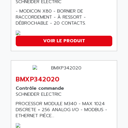
SCHNEIDER ELECTRIC
ALTIVAR 16
AEES
- MODICON X80 - BORNIER DE
ALTIVAR 66
AEG
RACCORDEMENT - À RESSORT -
MICROMASTER
AEG MODICON
DÉBROCHABLE - 20 CONTACTS.
SQUARE D
AEL CRYSTALS
SY/MAX
AEM
VOIR LE PRODUIT
ADVANTYS
AEP
APRIL 3000
AERMEC
VT5000
AERO - SHARP
VT3000
AEROBAR
VT
BMXP342020
AEROSEC INDUSTRIE
VSPA1
Contrôle commande
AEROTECH
FERROMATIK PMC 1000
SCHNEIDER ELECTRIC
AES
VT100
PROCESSOR MODULE M340 - MAX 1024
AESYS
DISCRETE + 256 ANALOG I/O - MODBUS -
LCA
AEV
ETHERNET PIÉCE...
CNC ALPHA
AFAG
SMART TOUCH