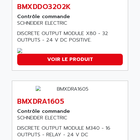
9300-SERIES
BMXDDO3202K
ALCATEL-LUCENT
8200-SERIES
Contrôle commande
ALDES
SCHNEIDER ELECTRIC
SERIE 9000
ALES
SIMATIC ET200
DISCRETE OUTPUT MODULE X80 - 32
ALFA PROGETTI
OUTPUTS - 24 V DC POSITIVE.
SERVOPACK
ALFA ROBOT
UNIDRIVE
ALFA ROMEO
FMV
VOIR LE PRODUIT
ALFAA
DIGIDRIVE SE
ALFA-LAVAL
SIGMA II
ALFASISTEL
VERITRON
ALFATRONIX
PANELVIEW
ALFONS HAAR
BMXDRA1605
AXUMERIK
ALICAT SCIENTIFIC
Contrôle commande
PROVIT
ALIZEA
SCHNEIDER ELECTRIC
GRADIPAK
ALL TERMINALS
DISCRETE OUTPUT MODULE M340 - 16
SIMATIC MP
OUTPUTS - RELAY - 24 V DC
ALLEGRO MICROSYSTEMS