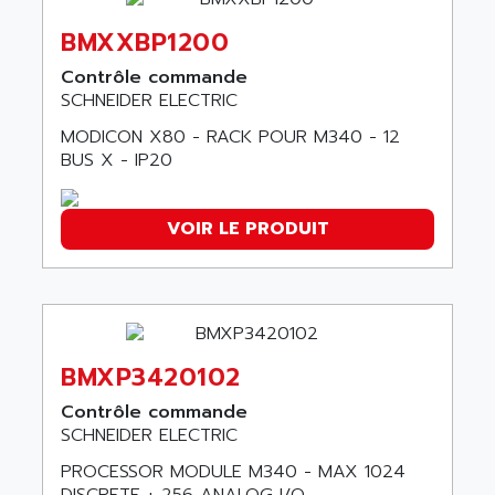
ARTIS
SIMOTICS S
ARTLII
BMXXBP1200
Kinetix 6000
ARX
Contrôle commande
MELSEC
SCHNEIDER ELECTRIC
AS INFO
ADVANTYS STB
ASAHI
MODICON X80 - RACK POUR M340 - 12
ND
BUS X - IP20
ASAHI ENGINEERING
SIMOVERT P
ASANTE
RTS
ASC
VOIR LE PRODUIT
VPC
ASCII
XBLC
ASCO
2500M
ASCOM
2500
ASCON
BMXP3420102
HARMONY XVBC
ASE ENERGY
ACS600
Contrôle commande
ASEA
SCHNEIDER ELECTRIC
PG
ASECOS
PROCESSOR MODULE M340 - MAX 1024
SINAMICS
ASEDO