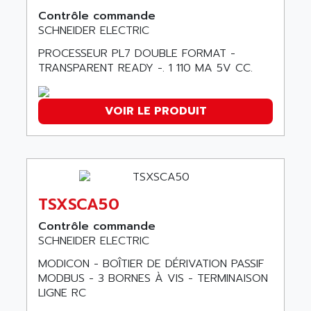
SAFETY RELAY
Contrôle commande
APPLIED MATERIALS
SCHNEIDER ELECTRIC
COMBIVERT F4
APPLIED ROBOTICS
SÉRIE 1000
PROCESSEUR PL7 DOUBLE FORMAT -
APRIL
TRANSPARENT READY -. 1 110 MA 5V CC.
AZM
APRIMATIC
MDLL
APS
PANELVIEW PLUS
VOIR LE PRODUIT
APT
PANEL VIEW 550
APTOR
SLC500
APV
S4-S4C-S4C+
APW
RPX10
AQUA SMART
TSXSCA50
E-ME-T
AQUAFINE
Contrôle commande
MICROLOGIX
AQUALYSE
SCHNEIDER ELECTRIC
PNOZ
AQUAMED
MODICON - BOÎTIER DE DÉRIVATION PASSIF
ROTOVAR
MODBUS - 3 BORNES À VIS - TERMINAISON
AQUAMETRO
AS-I
LIGNE RC
AQUASET