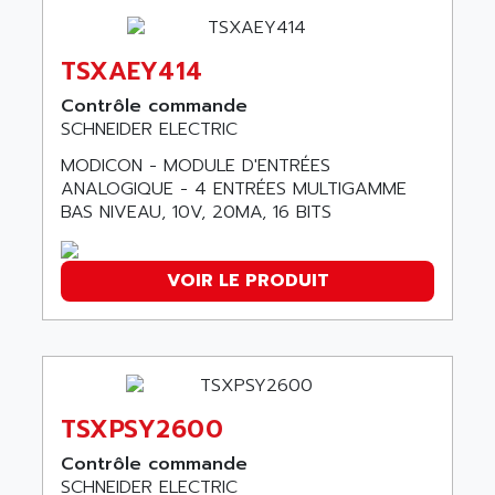
ADAMEL
AC MAINSPINDLE
ADANI PSC
KDA
TSXAEY414
ADAPTATER
KDS
ADAPTATIVE
Contrôle commande
TDA
SCHNEIDER ELECTRIC
ADAPTEC
BUM
ADAPTORR
MODICON - MODULE D'ENTRÉES
BUS
ANALOGIQUE - 4 ENTRÉES MULTIGAMME
ADAS
BAS NIVEAU, 10V, 20MA, 16 BITS
DIAX 04
ADC AUTOMATICA
DIAX 4
ADDA
cms3
VOIR LE PRODUIT
ADDER
CMS
ADDI DATA
PARVEX
ADEL SYSTEM
AMS
ADEPT
R6TXB
ADEPT TECHNOLOGY
TSXPSY2600
MOVIDYN
ADES
Contrôle commande
MOVITRAC
ADETEC
SCHNEIDER ELECTRIC