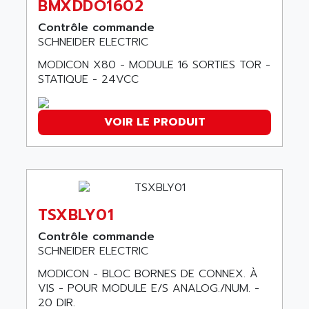
BMXDDO1602
SLC 500
AGUT
Contrôle commande
COMPACTLOGIX
AHEAD SYSTEMS
SCHNEIDER ELECTRIC
FLEX I/O
AHLBERG ELECTRONICS
MODICON X80 - MODULE 16 SORTIES TOR -
MICROLOGIX 1200
AIP SYSTEMES
STATIQUE - 24VCC
PANELVIEW 1000
AIR
NT620C
AIR ET PULVERISATION
VOIR LE PRODUIT
SIMATIC S5-101
AIR LIQUIDE
SIMATIC TOUCH PANEL
AIR SYSTEMS
S900 II
AIR WORTHINGTON CREYSSENSAC
S900
AIRBUS
PHASEO
TSXBLY01
AIRCOM
SIMATIC-S5
Contrôle commande
AIRELEC
SIMATIC FIELD PG
SCHNEIDER ELECTRIC
AIRMASTER R1
LOGO!
MODICON - BLOC BORNES DE CONNEX. À
AIRMASTER R1HMI
VIS - POUR MODULE E/S ANALOG./NUM. -
RJ3
AIRMAT
20 DIR.