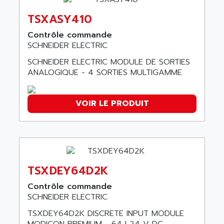
SERIES 90-30
ABC VISION
TSXASY410
C350 / C370
ABD
Contrôle commande
RAIL SWITCH
ABG
SCHNEIDER ELECTRIC
SBC
ABL
SCHNEIDER ELECTRIC MODULE DE SORTIES
HMI
ABL SURSUM
ANALOGIQUE - 4 SORTIES MULTIGAMME
SIMATIC HMI
ABLE SYSTEMS
SIMATIC OPERATOR PANEL
ABLIC
VOIR LE PRODUIT
OPERATOR PANEL
ABOUTBATTERIE
APRIL 2000
ABRACON
APRIL 7000
ABS COMPUTERS
SMC50
ABS SYSTEM
SMC600
TSXDEY64D2K
ABSOCODER
SMC25 et SMC 35
Contrôle commande
ABUS
SMC 50 / SMC 600
SCHNEIDER ELECTRIC
ABUS ELECTRONIC
SMC 600
TSXDEY64D2K DISCRETE INPUT MODULE
AC