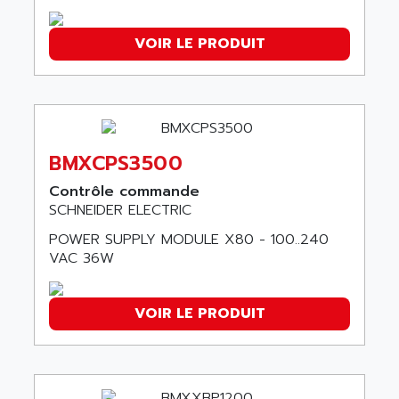
LFL
ARNATRONIC
ALTIVAR 58
ARO
VOIR LE PRODUIT
KRC2
AROLIT-PLASTIC
ABR7
ARPEGE
VR1B
ARPS
MDLD
ARROW PNEUMATIC
BMXCPS3500
MENTOR 2
ARSEFRAM
KRC1
Contrôle commande
ARSILICII
SCHNEIDER ELECTRIC
MULTICONTROL
ARSOFT
SYSDRIVE
POWER SUPPLY MODULE X80 - 100..240
ART
VAC 36W
ACI
ARTECHE
ACOPOS
ARTECHNIC
VOIR LE PRODUIT
760
ARTESYN
TESYS
ARTESYN EMBEDDED TECHNOLOGIES
BUG
ARTILA
SYNCHRONOUS SERVO MOTOR