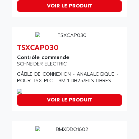
AFDI
VOIR LE PRODUIT
GP 70 SERIE
AFP PRODEL
PROVIT 5000
AG ASSOCIATES
S4-S4C
AGASTAT
SIAX
AGDE
FESTO ELECTRONIC
TSXCAP030
AGE POWERBLOCK
PCS095
AGETEM
Contrôle commande
TOUCHVIEW
SCHNEIDER ELECTRIC
AGI
REDIPANEL
CÂBLE DE CONNEXION - ANALALOGIQUE -
AGIE
RJ2
POUR TSX PLC - 3M 1 DB25/FILS LIBRES
AGILENT
MULTI-SERVO
AGILENT TECHNOLOGIES
PCS
VOIR LE PRODUIT
AGILER
RECTIVAR
AGP
RECTIVAR 4 SERIE 641
AGS
CONTROLLOGIX
AGTATAC
plc5
AGTATEC AG